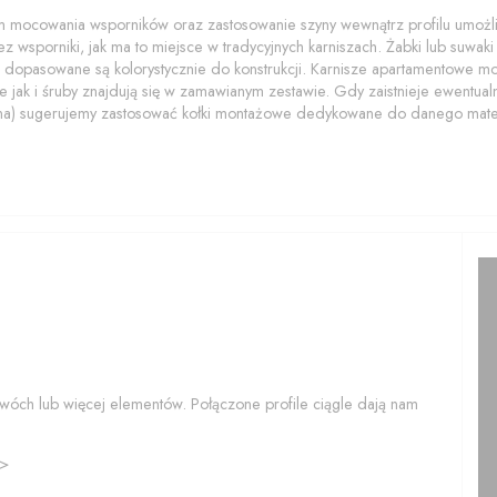
 mocowania wsporników oraz zastosowanie szyny wewnątrz profilu umożliwi
z wsporniki, jak ma to miejsce w tradycyjnych karniszach. Żabki lub suwaki z
 dopasowane są kolorystycznie do konstrukcji. Karnisze apartamentowe 
 jak i śruby znajdują się w zamawianym zestawie. Gdy zaistnieje ewentualn
na) sugerujemy zastosować kołki montażowe dedykowane do danego mater
wóch lub więcej elementów. Połączone profile ciągle dają nam
>>