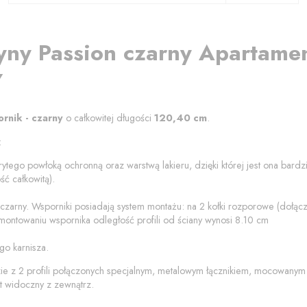
yny
Passion czarny
Apartame
y
ornik - czarny
o całkowitej długości
120,40
cm
.
:
rytego powłoką ochronną oraz warstwą lakieru, dzięki której jest ona bard
ć całkowitą).
 czarny
. Wsporniki posiadają system montażu: na 2 kołki rozporowe (dołą
montowaniu wspornika odległość profili od
ściany
wynosi
8.10
cm
go karnisza.
zie z 2 profili połączonych specjalnym, metalowym łącznikiem, mocowanym
t widoczny z zewnątrz.