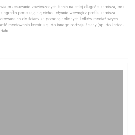
a przesuwanie zawieszonych tkanin na całej długości karnisza, bez
 agrafką poruszają się cicho i płynnie wewnątrz profilu karnisza.
montowane są do ściany za pomocą solidnych kołków montażowych.
ość montowania konstrukcji do innego rodzaju ściany (np. do karton-
iału.