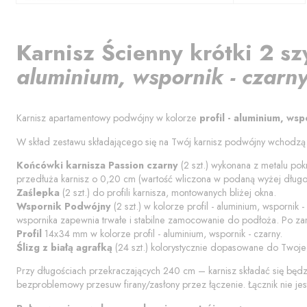
Karnisz
Ścienny krótki 2 sz
aluminium, wspornik - czarn
Karnisz apartamentowy podwójny w kolorze
profil - aluminium, wsp
W skład zestawu składającego się na Twój karnisz podwójny wchodzą
Końcówki karnisza
Passion czarny
(
2
szt.) wykonana z metalu pok
przedłuża karnisz o
0,20
cm (wartość wliczona w podaną wyżej długoś
Zaślepka
(
2
szt.) do profili karnisza, montowanych bliżej okna.
Wspornik Podwójny
(
2
szt.) w kolorze
profil - aluminium, wspornik -
wspornika zapewnia trwałe i stabilne zamocowanie do podłoża. Po za
Profil
14x34 mm w kolorze
profil - aluminium, wspornik - czarny
.
Ślizg z białą agrafką
(
24
szt.) kolorystycznie dopasowane do Twoje
Przy długościach przekraczających 240 cm – karnisz składać się będ
bezproblemowy przesuw firany/zasłony przez łączenie. Łącznik nie jes