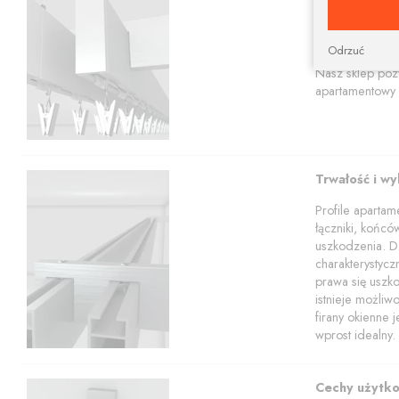
Prostokątna szy
aranżacji.
Karnisze apart
Odrzuć
profili w tym z
Nasz sklep poz
apartamentowy 
Trwałość i w
Profile aparta
łączniki, końcó
uszkodzenia. Dz
charakterystyc
prawa się uszko
istnieje możli
firany okienne 
wprost idealny.
Cechy użytk