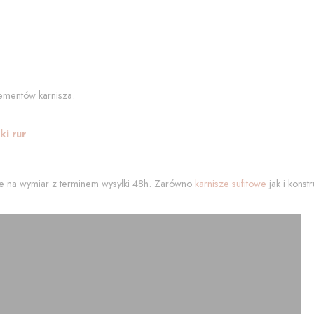
ementów karnisza.
i rur
 na wymiar z terminem wysyłki 48h. Zarówno
karnisze sufitowe
jak i kons