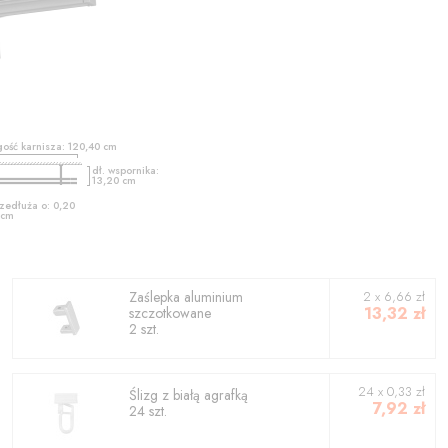
gość karnisza:
120,40
cm
dł. wspornika:
13,20
cm
zedłuża o:
0,20
cm
Zaślepka aluminium
2
x
6,66
zł
13,32
zł
szczotkowane
2
szt.
24 x 0,33 zł
Ślizg z białą agrafką
7,92
zł
24 szt.