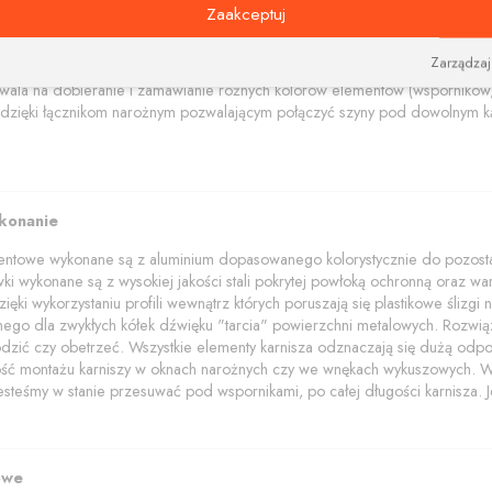
na i nowoczesne wsporniki i tworzą niebanalną kompozycję estetyczną łącz
Zaakceptuj
amentowe polecamy w trzech kolorach: aluminium szczotkowane, czerny i bi
Zarządzaj
akończenia z elementami kryształów Swarovskiego.
wala na dobieranie i zamawianie różnych kolorów elementów (wsporników, 
dzięki łącznikom narożnym pozwalającym połączyć szyny pod dowolnym ką
ykonanie
mentowe wykonane są z aluminium dopasowanego kolorystycznie do pozostał
wki wykonane są z wysokiej jakości stali pokrytej powłoką ochronną oraz wars
ięki wykorzystaniu profili wewnątrz których poruszają się plastikowe ślizg
znego dla zwykłych kółek dźwięku "tarcia" powierzchni metalowych. Rozwią
dzić czy obetrzeć. Wszystkie elementy karnisza odznaczają się dużą odpo
wość montażu karniszy w oknach narożnych czy we wnękach wykuszowych. W p
jesteśmy w stanie przesuwać pod wspornikami, po całej długości karnisza. Je
owe