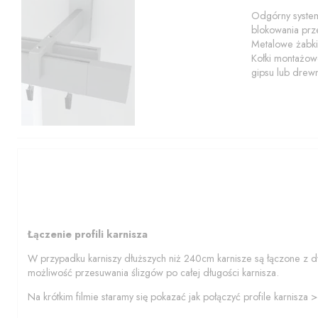
Odgórny system
blokowania prze
Metalowe żabki
Kołki montażowe
gipsu lub drew
Łączenie profili karnisza
W przypadku karniszy dłuższych niż 240cm karnisze są łączone z d
możliwość przesuwania ślizgów po całej długości karnisza.
Na krótkim filmie staramy się pokazać jak połączyć profile karnisza 