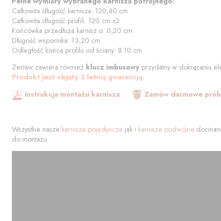
Pełne wymiary wybranego karnisza potrójnego:
Całkowita długość karnisza:
120,40
cm
Całkowita długość profili:
120
cm
x2
Końcówka przedłuża karnisz o:
0,20
cm
Długość wspornika:
13,20
cm
Odległość końca profilu od
ściany
:
8.10
cm
Zestaw zawiera również
klucz imbusowy
przydatny w dokręcaniu el
Produkt jest objęty 3 letnią gwarancją.
Instrukcja montażu karnisza
Zamów darmowe próbk
Wszystkie nasze
karnisze pojedyncze
jak i
karnisze podwójne
docinane
do montażu.