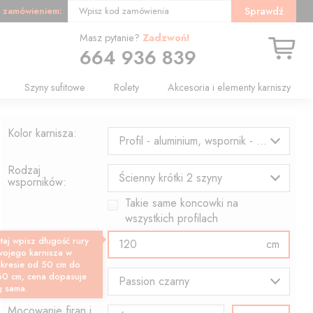
 zamówieniem:
Sprawdź
Wpisz kod zamówienia
Masz pytanie?
Zadzwoń!
664 936 839
Szyny sufitowe
Rolety
Akcesoria i elementy karniszy
Kolor karnisza:
Profil - aluminium, wspornik - czarny
Rodzaj
Ścienny krótki 2 szyny
wsporników:
Takie same koncowki na
wszystkich profilach
Długość profilu:
taj wpisz długość rury
cm
wojego karnisza w
akresie od 50 cm do
Wzór końcówki:
60 cm, cena dopasuje
Passion czarny
ę sama.
Mocowanie firan i