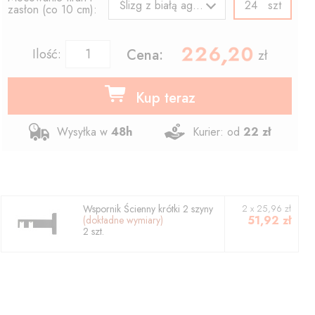
szt
Ślizg z białą agrafką
zasłon (co 10 cm):
226.20
,
Ilość:
Cena:
zł
Kup teraz
Wysyłka w
48h
Kurier: od
22 zł
Wspornik
Ścienny krótki 2 szyny
2
x
25,96
zł
51,92
zł
(dokładne wymiary)
2
szt.