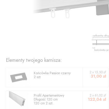
całkowita dłu
końcówka pr
Elementy twojego karnisza:
2
x
15,50
zł
Końcówka
Passion czarny
31,00
zł
2
szt.
Profil
Apartamentowy
2
x
61,02
zł
122,04
zł
Długość
120
cm
120
cm
2
szt.