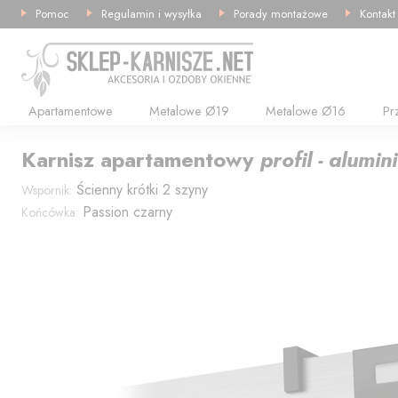
Pomoc
Regulamin i wysyłka
Porady montażowe
Kontakt
Apartamentowe
Metalowe Ø19
Metalowe Ø16
Pr
Karnisz
apartamentowy
profil - alumi
Ścienny krótki 2 szyny
Wspornik:
Passion czarny
Końcówka: