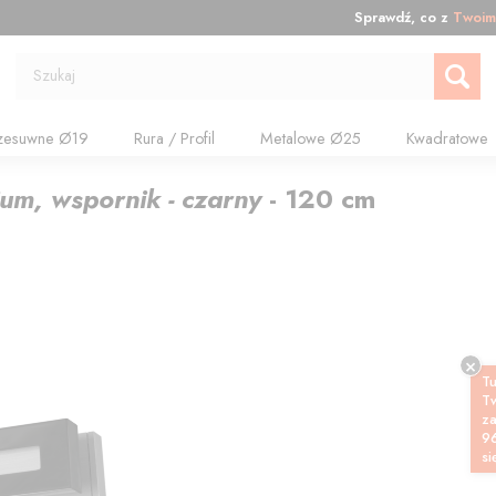
Sprawdź, co z
Twoim
Szukaj
zesuwne Ø19
Rura / Profil
Metalowe Ø25
Kwadratowe
nium, wspornik - czarny
-
120
cm
Tu
T
z
9
si