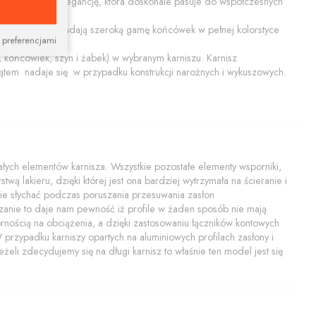
ącą prostotę i elegancję, która doskonale pasuje do współczesnych
ały połysk. Posiadają szeroką gamę końcówek w pełnej kolorstyce
 preferencjami
końcówiek, szyn i żabek) w wybranym karniszu. Karnisz
tem nadaje się w przypadku konstrukcji narożnych i wykuszowych.
ych elementów karnisza. Wszystkie pozostałe elementy wsporniki,
twą lakieru, dzięki której jest ona bardziej wytrzymała na ścieranie i
i nie słychać podczas poruszania przesuwania zasłon
zanie to daje nam pewność iż profile w żaden sposób nie mają
rnością na obciążenia, a dzięki zastosowaniu łączników kontowych
rzypadku karniszy opartych na aluminiowych profilach zasłony i
żeli zdecydujemy się na długi karnisz to właśnie ten model jest się