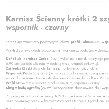
Karnisz
Ścienny krótki 2 sz
wspornik - czarny
Karnisz apartamentowy podwójny w kolorze
profil - aluminium, wsp
W skład zestawu składającego się na Twój karnisz podwójny wchodzą
Końcówki karnisza
Carbo
(
2
szt.) wykonana z metalu pokrytego pow
6,90
cm (wartość wliczona w podaną wyżej długość całkowitą).
Zaślepka
(
2
szt.) do profili karnisza, montowanych bliżej okna.
Wspornik Podwójny
(
2
szt.) w kolorze
profil - aluminium, wspornik -
wspornika zapewnia trwałe i stabilne zamocowanie do podłoża. Po za
Profil
14x34 mm w kolorze
profil - aluminium, wspornik - czarny
.
Ślizg z białą agrafką
(
24
szt.) kolorystycznie dopasowane do Twoje
Przy długościach przekraczających 240 cm – karnisz składać się będ
bezproblemowy przesuw firany/zasłony przez łączenie. Łącznik nie jes