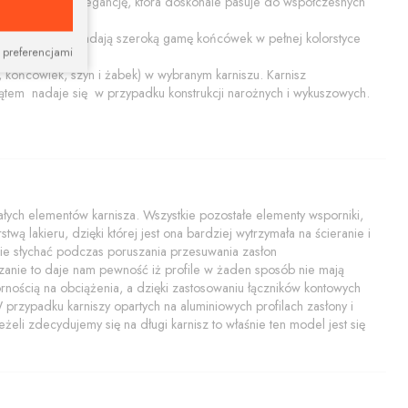
ącą prostotę i elegancję, która doskonale pasuje do współczesnych
ały połysk. Posiadają szeroką gamę końcówek w pełnej kolorstyce
 preferencjami
końcówiek, szyn i żabek) w wybranym karniszu. Karnisz
tem nadaje się w przypadku konstrukcji narożnych i wykuszowych.
ych elementów karnisza. Wszystkie pozostałe elementy wsporniki,
twą lakieru, dzięki której jest ona bardziej wytrzymała na ścieranie i
i nie słychać podczas poruszania przesuwania zasłon
zanie to daje nam pewność iż profile w żaden sposób nie mają
rnością na obciążenia, a dzięki zastosowaniu łączników kontowych
rzypadku karniszy opartych na aluminiowych profilach zasłony i
żeli zdecydujemy się na długi karnisz to właśnie ten model jest się