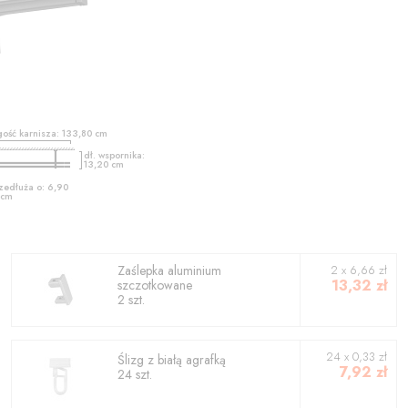
gość karnisza:
133,80
cm
dł. wspornika:
13,20
cm
zedłuża o:
6,90
cm
Zaślepka aluminium
2
x
6,66
zł
13,32
zł
szczotkowane
2
szt.
24 x 0,33 zł
Ślizg z białą agrafką
7,92
zł
24 szt.