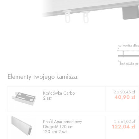
całkowita dłu
końcówka pr
Elementy twojego karnisza:
2
x
20,45
zł
Końcówka
Carbo
40,90
zł
2
szt.
Profil
Apartamentowy
2
x
61,02
zł
122,04
zł
Długość
120
cm
120
cm
2
szt.