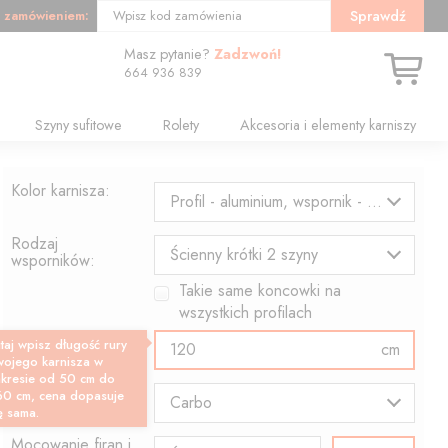
 zamówieniem:
Sprawdź
Wpisz kod zamówienia
Masz pytanie?
Zadzwoń!
664 936 839
Szyny sufitowe
Rolety
Akcesoria i elementy karniszy
Kolor karnisza:
Profil - aluminium, wspornik - czarny
Rodzaj
Ścienny krótki 2 szyny
wsporników:
Takie same koncowki na
wszystkich profilach
Długość profilu:
taj wpisz długość rury
cm
wojego karnisza w
akresie od 50 cm do
Wzór końcówki:
60 cm, cena dopasuje
Carbo
ę sama.
Mocowanie firan i