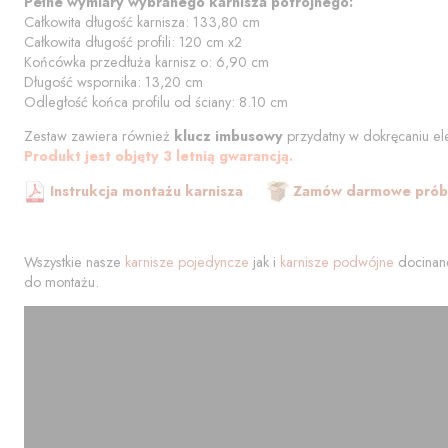
Pełne wymiary wybranego karnisza potrójnego:
Całkowita długość karnisza:
133,80
cm
Całkowita długość profili:
120
cm
x2
Końcówka przedłuża karnisz o:
6,90
cm
Długość wspornika:
13,20
cm
Odległość końca profilu od
ściany
:
8.10
cm
Zestaw zawiera również
klucz imbusowy
przydatny w dokręcaniu el
Produkt jest objęty 3 letnią gwarancją.
Instrukcja montażu karnisza
Zamów darmowe próbk
Wszystkie nasze
karnisze pojedyncze
jak i
karnisze podwójne
docinane
do montażu.