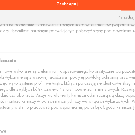
na i nowoczesne wsporniki i tworzą niebanalną kompozycję estetyczną łącz
Zaakceptuj
amentowe polecamy w trzech kolorach: aluminium szczotkowane, czerny i bi
Zarządzaj
akończenia z elementami kryształów Swarovskiego.
wala na dobieranie i zamawianie różnych kolorów elementów (wsporników, 
dzięki łącznikom narożnym pozwalającym połączyć szyny pod dowolnym ką
ykonanie
mentowe wykonane są z aluminium dopasowanego kolorystycznie do pozostał
wki wykonane są z wysokiej jakości stali pokrytej powłoką ochronną oraz wars
ięki wykorzystaniu profili wewnątrz których poruszają się plastikowe ślizg
znego dla zwykłych kółek dźwięku "tarcia" powierzchni metalowych. Rozwią
dzić czy obetrzeć. Wszystkie elementy karnisza odznaczają się dużą odpo
wość montażu karniszy w oknach narożnych czy we wnękach wykuszowych. W p
jesteśmy w stanie przesuwać pod wspornikami, po całej długości karnisza. Je
owe