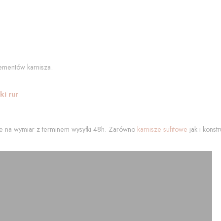
ementów karnisza.
i rur
 na wymiar z terminem wysyłki 48h. Zarówno
karnisze sufitowe
jak i kons