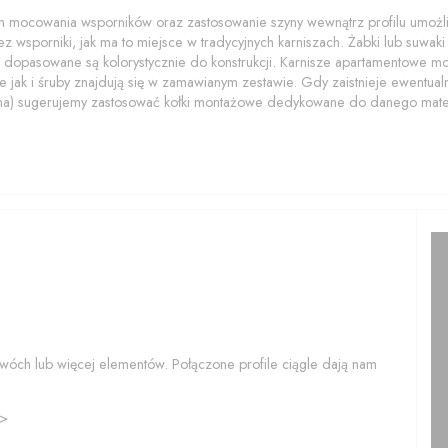
 mocowania wsporników oraz zastosowanie szyny wewnątrz profilu umożliwi
z wsporniki, jak ma to miejsce w tradycyjnych karniszach. Żabki lub suwaki z
 dopasowane są kolorystycznie do konstrukcji. Karnisze apartamentowe 
 jak i śruby znajdują się w zamawianym zestawie. Gdy zaistnieje ewentualn
na) sugerujemy zastosować kołki montażowe dedykowane do danego mater
wóch lub więcej elementów. Połączone profile ciągle dają nam
>>