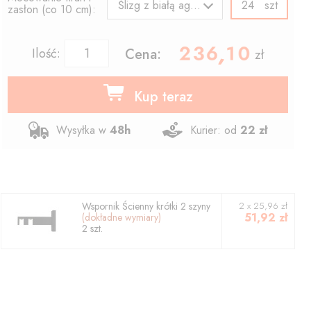
szt
Ślizg z białą agrafką
zasłon (co 10 cm):
236.10
,
Ilość:
Cena:
zł
Kup teraz
Wysyłka w
48h
Kurier: od
22 zł
Wspornik
Ścienny krótki 2 szyny
2
x
25,96
zł
51,92
zł
(dokładne wymiary)
2
szt.