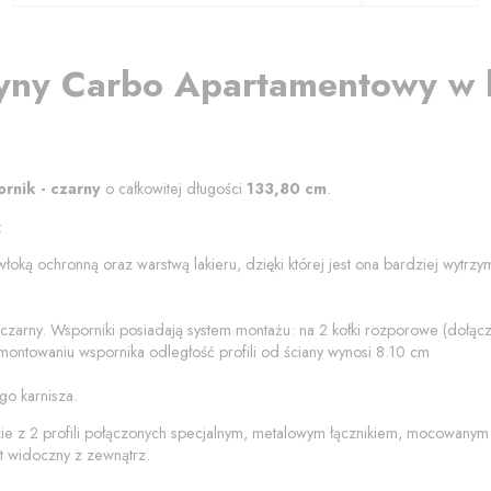
yny
Carbo
Apartamentowy
w 
ornik - czarny
o całkowitej długości
133,80
cm
.
:
łoką ochronną oraz warstwą lakieru, dzięki której jest ona bardziej wytrz
 czarny
. Wsporniki posiadają system montażu: na 2 kołki rozporowe (dołą
montowaniu wspornika odległość profili od
ściany
wynosi
8.10
cm
go karnisza.
zie z 2 profili połączonych specjalnym, metalowym łącznikiem, mocowanym
t widoczny z zewnątrz.