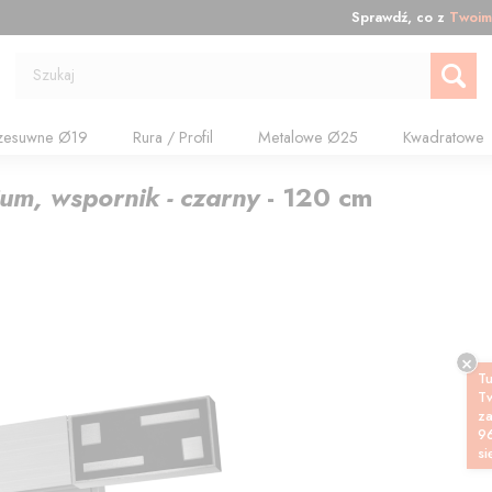
Sprawdź, co z
Twoim
Szukaj
zesuwne Ø19
Rura / Profil
Metalowe Ø25
Kwadratowe
nium, wspornik - czarny
-
120
cm
Tu
T
z
9
si