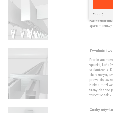
Prostokątna szy
aranżacji.
Karnisze apart
Odrzuć
profili w tym z
Nasz sklep poz
apartamentowy 
Trwałość i w
Profile aparta
łączniki, końcó
uszkodzenia. Dz
charakterystyc
prawa się uszko
istnieje możli
firany okienne 
wprost idealny.
Cechy użytk