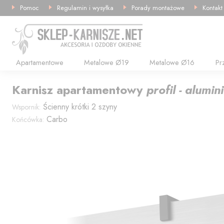
Pomoc
Regulamin i wysyłka
Porady montażowe
Kontakt
Apartamentowe
Metalowe Ø19
Metalowe Ø16
Pr
Karnisz
apartamentowy
profil - alumi
Ścienny krótki 2 szyny
Wspornik:
Carbo
Końcówka: