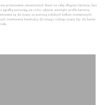
a przesuwanie zawieszonych tkanin na całej długości karnisza, bez
 agrafką poruszają się cicho i płynnie wewnątrz profilu karnisza.
montowane są do ściany za pomocą solidnych kołków montażowych.
ość montowania konstrukcji do innego rodzaju ściany (np. do karton-
iału.