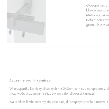
Odgórny system
blokowania prze
Metalowe żabki
Kołki montażowe
gipsu lub drew
Łączenie profili karnisza
W przypadku karniszy dłuższych niż 240cm karnisze są łączone z d
możliwość przesuwania ślizgów po całej długości karnisza.
Na krótkim filmie staramy się pokazać jak połączyć profile karnisza 