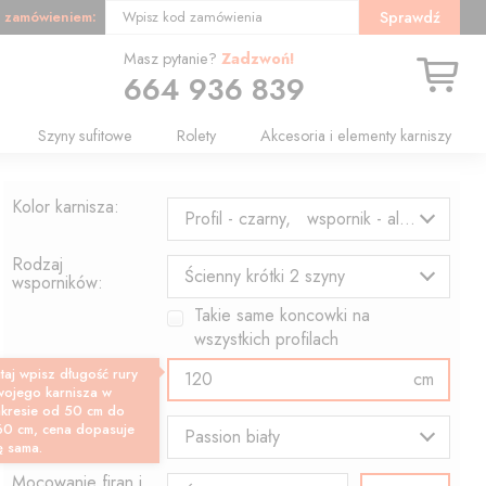
 zamówieniem:
Sprawdź
Wpisz kod zamówienia
Masz pytanie?
Zadzwoń!
664 936 839
Szyny sufitowe
Rolety
Akcesoria i elementy karniszy
Kolor karnisza:
Profil - czarny, wspornik - aluminium
Rodzaj
Ścienny krótki 2 szyny
wsporników:
Takie same koncowki na
wszystkich profilach
Długość profilu:
taj wpisz długość rury
cm
wojego karnisza w
akresie od 50 cm do
Wzór końcówki:
60 cm, cena dopasuje
Passion biały
ę sama.
Mocowanie firan i