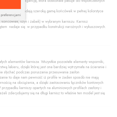
ącą prostotę i elegancję, która doskonale pasuje do współczesnych
ały połysk. Posiadają szeroką gamę końcówek w pełnej kolorstyce
 preferencjami
końcówiek, szyn i żabek) w wybranym karniszu. Karnisz
tem nadaje się w przypadku konstrukcji narożnych i wykuszowych.
ych elementów karnisza. Wszystkie pozostałe elementy wsporniki,
twą lakieru, dzięki której jest ona bardziej wytrzymała na ścieranie i
i nie słychać podczas poruszania przesuwania zasłon
zanie to daje nam pewność iż profile w żaden sposób nie mają
rnością na obciążenia, a dzięki zastosowaniu łączników kontowych
rzypadku karniszy opartych na aluminiowych profilach zasłony i
żeli zdecydujemy się na długi karnisz to właśnie ten model jest się