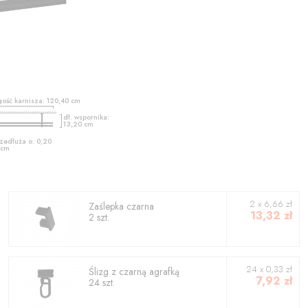
gość karnisza:
120,40
cm
dł. wspornika:
13,20
cm
zedłuża o:
0,20
cm
2
x
6,66
zł
Zaślepka czarna
13,32
zł
2
szt.
24 x 0,33 zł
Ślizg z czarną agrafką
7,92
zł
24 szt.