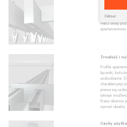
Prostokątna szy
aranżacji.
Karnisze apart
Odrzuć
profili w tym z
Nasz sklep poz
apartamentowy 
Trwałość i w
Profile aparta
łączniki, końcó
uszkodzenia. Dz
charakterystyc
prawa się uszko
istnieje możli
firany okienne 
wprost idealny.
Cechy użytk