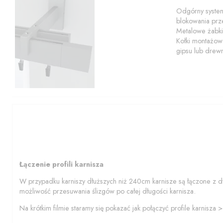
Odgórny system
blokowania prze
Metalowe żabki
Kołki montażowe
gipsu lub drew
Łączenie profili karnisza
W przypadku karniszy dłuższych niż 240cm karnisze są łączone z d
możliwość przesuwania ślizgów po całej długości karnisza.
Na krótkim filmie staramy się pokazać jak połączyć profile karnisza 