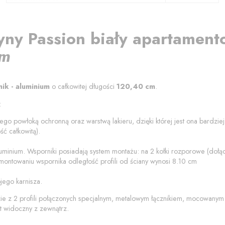
yny
Passion biały
apartament
um
nik - aluminium
o całkowitej długości
120,40
cm
.
:
ego powłoką ochronną oraz warstwą lakieru, dzięki której jest ona bardzi
ć całkowitą).
luminium
. Wsporniki posiadają system montażu: na 2 kołki rozporowe (do
montowaniu wspornika odległość profili od
ściany
wynosi
8.10
cm
jego karnisza.
zie z 2 profili połączonych specjalnym, metalowym łącznikiem, mocowanym
t widoczny z zewnątrz.