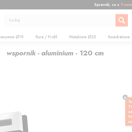
Sprawdź, co z
Twoim
Szukaj
zesuwne Ø19
Rura / Profil
Metalowe Ø25
Kwadratowe
y, wspornik - aluminium
-
120
cm
Tu
T
z
9
si