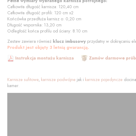
Pełne wymiary wybranego karnisza potrójnego:
Całkowita długość karnisza:
120,40
cm
Całkowita długość profili:
120
cm
x2
Końcówka przedłuża karnisz o:
0,20
cm
Długość wspornika:
13,20
cm
Odległość końca profilu od
ściany
:
8.10
cm
Zestaw zawiera również
klucz imbusowy
przydatny w dokręcaniu el
Produkt jest objęty 3 letnią gwarancją.
Instrukcja montażu karnisza
Zamów darmowe próbk
Karnisze sufitowe
,
karnisze podwójne
jak i
karnisze pojedyncze
docina
kamer.