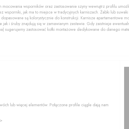
 mocowania wsporników oraz zastosowanie szyny wewnątrz profilu umożliwi
z wsporniki, jak ma to miejsce w tradycyjnych karniszach. Żabki lub suwaki z
 dopasowane są kolorystycznie do konstrukcji. Karnisze apartamentowe 
 jak i śruby znajdują się w zamawianym zestawie. Gdy zaistnieje ewentualn
na) sugerujemy zastosować kołki montażowe dedykowane do danego mater
wóch lub więcej elementów. Połączone profile ciągle dają nam
>>