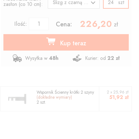
szt
Ślizg z czarną agrafką
zasłon (co 10 cm):
226.20
,
Ilość:
Cena:
zł
Kup teraz
Wysyłka w
48h
Kurier: od
22 zł
Wspornik
Ścienny krótki 2 szyny
2
x
25,96
zł
51,92
zł
(dokładne wymiary)
2
szt.