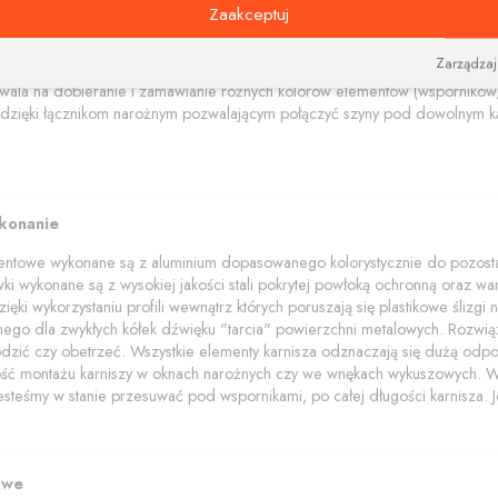
na i nowoczesne wsporniki i tworzą niebanalną kompozycję estetyczną łącz
Zaakceptuj
amentowe polecamy w trzech kolorach: aluminium szczotkowane, czerny i bi
Zarządzaj
akończenia z elementami kryształów Swarovskiego.
wala na dobieranie i zamawianie różnych kolorów elementów (wsporników, 
dzięki łącznikom narożnym pozwalającym połączyć szyny pod dowolnym ką
ykonanie
mentowe wykonane są z aluminium dopasowanego kolorystycznie do pozostał
wki wykonane są z wysokiej jakości stali pokrytej powłoką ochronną oraz wars
ięki wykorzystaniu profili wewnątrz których poruszają się plastikowe ślizg
znego dla zwykłych kółek dźwięku "tarcia" powierzchni metalowych. Rozwią
dzić czy obetrzeć. Wszystkie elementy karnisza odznaczają się dużą odpo
wość montażu karniszy w oknach narożnych czy we wnękach wykuszowych. W p
jesteśmy w stanie przesuwać pod wspornikami, po całej długości karnisza. Je
owe