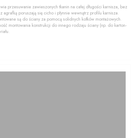
a przesuwanie zawieszonych tkanin na całej długości karnisza, bez
 agrafką poruszają się cicho i płynnie wewnątrz profilu karnisza.
montowane są do ściany za pomocą solidnych kołków montażowych.
ość montowania konstrukcji do innego rodzaju ściany (np. do karton-
iału.