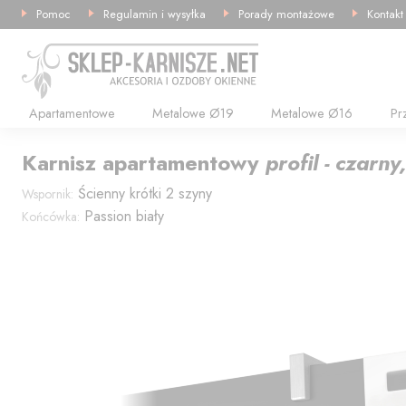
Pomoc
Regulamin i wysyłka
Porady montażowe
Kontakt
Apartamentowe
Metalowe Ø19
Metalowe Ø16
Pr
Karnisz
apartamentowy
profil - czarn
Ścienny krótki 2 szyny
Wspornik:
Passion biały
Końcówka: