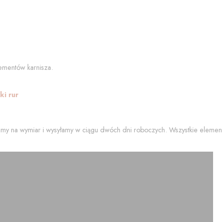
ementów karnisza.
i rur
my na wymiar i wysyłamy w ciągu dwóch dni roboczych. Wszystkie element