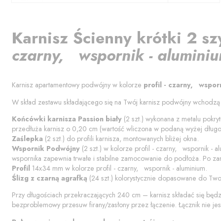
Karnisz
Ścienny krótki 2 sz
czarny, wspornik - alumini
Karnisz apartamentowy podwójny w kolorze
profil - czarny, wspor
W skład zestawu składającego się na Twój karnisz podwójny wchodzą
Końcówki karnisza
Passion biały
(
2
szt.) wykonana z metalu pokryt
przedłuża karnisz o
0,20
cm (wartość wliczona w podaną wyżej długoś
Zaślepka
(
2
szt.) do profili karnisza, montowanych bliżej okna.
Wspornik Podwójny
(
2
szt.) w kolorze
profil - czarny, wspornik - a
wspornika zapewnia trwałe i stabilne zamocowanie do podłoża. Po za
Profil
14x34 mm w kolorze
profil - czarny, wspornik - aluminium
.
Ślizg z czarną agrafką
(
24
szt.) kolorystycznie dopasowane do Two
Przy długościach przekraczających 240 cm – karnisz składać się będ
bezproblemowy przesuw firany/zasłony przez łączenie. Łącznik nie jes