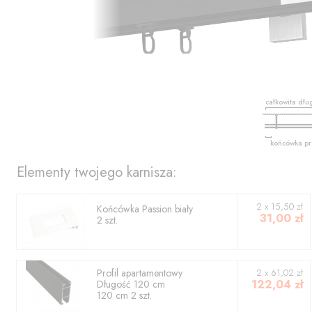
całkowita dłu
końcówka pr
Elementy twojego karnisza:
2
x
15,50
zł
Końcówka
Passion biały
31,00
zł
2
szt.
Profil
apartamentowy
2
x
61,02
zł
122,04
zł
Długość
120
cm
120
cm
2
szt.