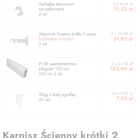
Zaślepka aluminium
2
x
6,66
zł
13,32
zł
szczotkowane
2
szt.
Wspornik
Ścienny krótki 2 szyny
2
x
25,96
zł
51,92
zł
(dokładne wymiary)
2
szt.
Profil
apartamentowy
2
x
61,02
zł
122,04
zł
Długość
120
cm
120
cm
2
szt.
24 x 0,33 zł
Ślizg z białą agrafką
7,92
zł
24 szt.
Karnisz
Ścienny krótki 2