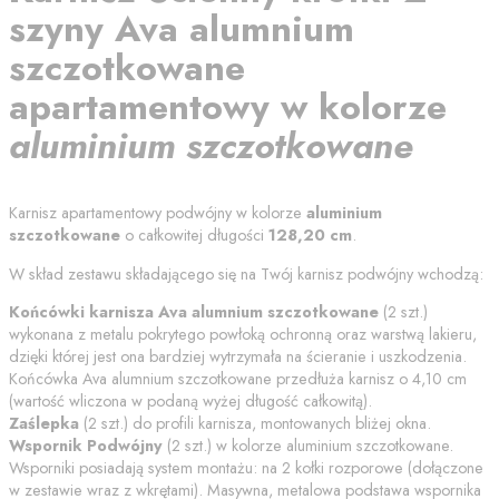
szyny
Ava alumnium
szczotkowane
apartamentowy
w kolorze
aluminium szczotkowane
Karnisz apartamentowy podwójny w kolorze
aluminium
szczotkowane
o całkowitej długości
128,20
cm
.
W skład zestawu składającego się na Twój karnisz podwójny wchodzą:
Końcówki karnisza
Ava alumnium szczotkowane
(
2
szt.)
wykonana z metalu pokrytego powłoką ochronną oraz warstwą lakieru,
dzięki której jest ona bardziej wytrzymała na ścieranie i uszkodzenia.
Końcówka
Ava alumnium szczotkowane
przedłuża karnisz o
4,10
cm
(wartość wliczona w podaną wyżej długość całkowitą).
Zaślepka
(
2
szt.) do profili karnisza, montowanych bliżej okna.
Wspornik Podwójny
(
2
szt.) w kolorze
aluminium szczotkowane
.
Wsporniki posiadają system montażu: na 2 kołki rozporowe (dołączone
w zestawie wraz z wkrętami). Masywna, metalowa podstawa wspornika