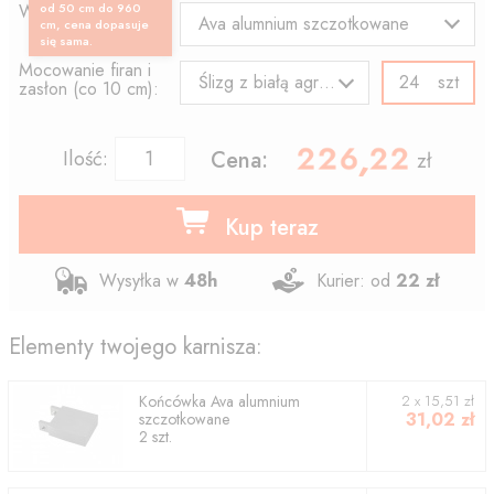
Wzór końcówki:
od 50 cm do 960
Ava alumnium szczotkowane
cm, cena dopasuje
się sama.
Mocowanie firan i
szt
Ślizg z białą agrafką
zasłon (co 10 cm):
226.22
,
Ilość:
Cena:
zł
Kup teraz
Wysyłka w
48h
Kurier: od
22 zł
Elementy twojego karnisza:
Końcówka
Ava alumnium
2
x
15,51
zł
31,02
zł
szczotkowane
2
szt.