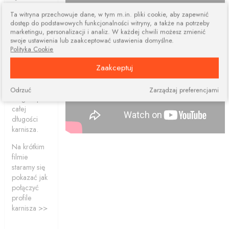
dwóch lub
Ta witryna przechowuje dane, w tym m.in. pliki cookie, aby zapewnić
więcej
dostęp do podstawowych funkcjonalności witryny, a także na potrzeby
elementów.
marketingu, personalizacji i analiz. W każdej chwili możesz zmienić
Połączone
swoje ustawienia lub zaakceptować ustawienia domyślne.
profile
Polityka Cookie
ciągle dają
Zaakceptuj
nam
możliwość
przesuwania
Odrzuć
Zarządzaj preferencjami
ślizgów po
całej
długości
karnisza.
Na krótkim
filmie
staramy się
pokazać jak
połączyć
profile
karnisza >>