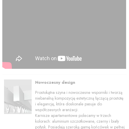
Nowoczesny design
Prostokątna szyna i nowoczesne wsporniki i tworzą
niebanalną kompozycję estetyczną łączącą prostotę
i elegancję, która doskonale pasuje do
współczesnych aranżacji.
Karnisze apartamentowe polecamy w trzech
kolorach: aluminium szczotkowane, czerny i biały
połysk. Posiadają szeroką gamę końcówek w pełnej