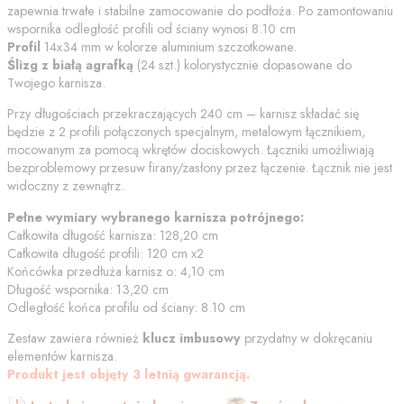
zapewnia trwałe i stabilne zamocowanie do podłoża. Po zamontowaniu
wspornika odległość profili od
ściany
wynosi
8.10
cm
Profil
14x34 mm w kolorze
aluminium szczotkowane
.
Ślizg z białą agrafką
(
24
szt.) kolorystycznie dopasowane do
Twojego karnisza.
Przy długościach przekraczających 240 cm – karnisz składać się
będzie z 2 profili połączonych specjalnym, metalowym łącznikiem,
mocowanym za pomocą wkrętów dociskowych. Łączniki umożliwiają
bezproblemowy przesuw firany/zasłony przez łączenie. Łącznik nie jest
widoczny z zewnątrz.
Pełne wymiary wybranego karnisza potrójnego:
Całkowita długość karnisza:
128,20
cm
Całkowita długość profili:
120
cm
x2
Końcówka przedłuża karnisz o:
4,10
cm
Długość wspornika:
13,20
cm
Odległość końca profilu od
ściany
:
8.10
cm
Zestaw zawiera również
klucz imbusowy
przydatny w dokręcaniu
elementów karnisza.
Produkt jest objęty 3 letnią gwarancją.