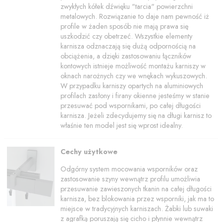
zwykłych kółek dźwięku "tarcia" powierzchni
metalowych. Rozwiązanie to daje nam pewność iż
profile w żaden sposób nie mają prawa się
uszkodzić czy obetrzeć. Wszystkie elementy
karnisza odznaczają się dużą odpornością na
obciążenia, a dzięki zastosowaniu łączników
kontowych istnieje możliwość montażu karniszy w
oknach narożnych czy we wnękach wykuszowych.
W przypadku karniszy opartych na aluminiowych
profilach zasłony i firany okienne jesteśmy w stanie
przesuwać pod wspornikami, po całej długości
karnisza. Jeżeli zdecydujemy się na długi karnisz to
właśnie ten model jest się wprost idealny.
Cechy użytkowe
Odgórny system mocowania wsporników oraz
zastosowanie szyny wewnątrz profilu umożliwia
przesuwanie zawieszonych tkanin na całej długości
karnisza, bez blokowania przez wsporniki, jak ma to
miejsce w tradycyjnych karniszach. Żabki lub suwaki
z agrafką poruszają się cicho i płynnie wewnątrz