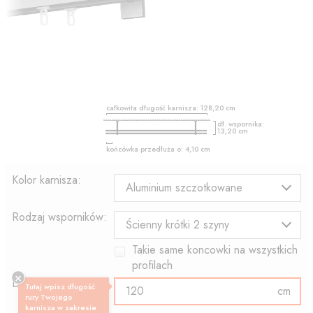
całkowita długość karnisza:
128,20
cm
dł. wspornika:
13,20
cm
końcówka przedłuża o:
4,10
cm
Kolor karnisza:
Aluminium szczotkowane
Rodzaj wsporników:
Ścienny krótki 2 szyny
Takie same koncowki na wszystkich
profilach
Długość profilu:
Tutaj wpisz długość
cm
rury Twojego
karnisza w zakresie