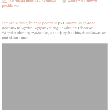
Instrukcja montażu karnisza
Zamów darmowe
próbki rur
Karnisze sufitowe
,
karnisze podwójne
jak i
karnisze pojedyncze
docinamy na wymiar i wysyłamy w ciągu dwóch dni roboczych.
Wszystkie elementy wysyłane są w specjalnych solidnych opakowaniach
pod okiem kamer.