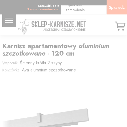
Wpisz kod
Sprawdź, co z
Sprawdź
Twoim zamówieniem:
zamówienia
Karnisz
apartamentowy
aluminium
szczotkowane
-
120
cm
Ścienny krótki 2 szyny
Wspornik:
Ava alumnium szczotkowane
Końcówka: