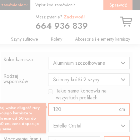
 zamówieniem:
Sprawdź
Wpisz kod zamówienia
Masz pytanie?
Zadzwoń!
664 936 839
Szyny sufitowe
Rolety
Akcesoria i elementy karniszy
Kolor karnisza:
Aluminium szczotkowane
Rodzaj
Ścienny krótki 2 szyny
wsporników:
Takie same koncowki na
wszystkich profilach
Długość profilu:
taj wpisz długość rury
cm
wojego karnisza w
akresie od 50 cm do
Wzór końcówki:
60 cm, cena dopasuje
Estelle Cristal
ę sama.
Mocowanie firan i