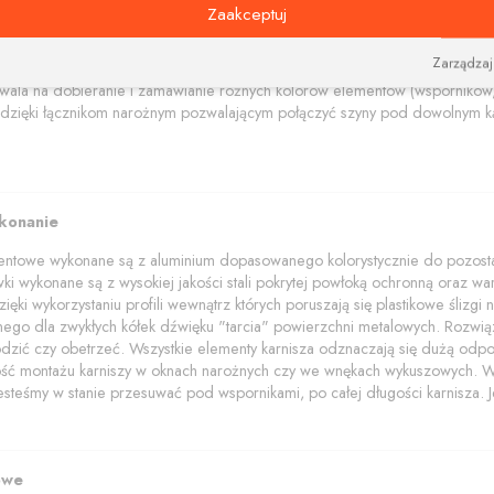
na i nowoczesne wsporniki i tworzą niebanalną kompozycję estetyczną łącz
Zaakceptuj
amentowe polecamy w trzech kolorach: aluminium szczotkowane, czerny i bi
Zarządzaj
akończenia z elementami kryształów Swarovskiego.
wala na dobieranie i zamawianie różnych kolorów elementów (wsporników, 
dzięki łącznikom narożnym pozwalającym połączyć szyny pod dowolnym ką
ykonanie
mentowe wykonane są z aluminium dopasowanego kolorystycznie do pozostał
wki wykonane są z wysokiej jakości stali pokrytej powłoką ochronną oraz wars
ięki wykorzystaniu profili wewnątrz których poruszają się plastikowe ślizg
znego dla zwykłych kółek dźwięku "tarcia" powierzchni metalowych. Rozwią
dzić czy obetrzeć. Wszystkie elementy karnisza odznaczają się dużą odpo
wość montażu karniszy w oknach narożnych czy we wnękach wykuszowych. W p
jesteśmy w stanie przesuwać pod wspornikami, po całej długości karnisza. Je
owe