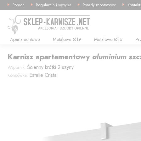
Pomoc
Regulamin i wysyłka
Porady montażowe
Kontakt
Apartamentowe
Metalowe Ø19
Metalowe Ø16
Pr
Karnisz
apartamentowy
aluminium sz
Ścienny krótki 2 szyny
Wspornik:
Estelle Cristal
Końcówka: