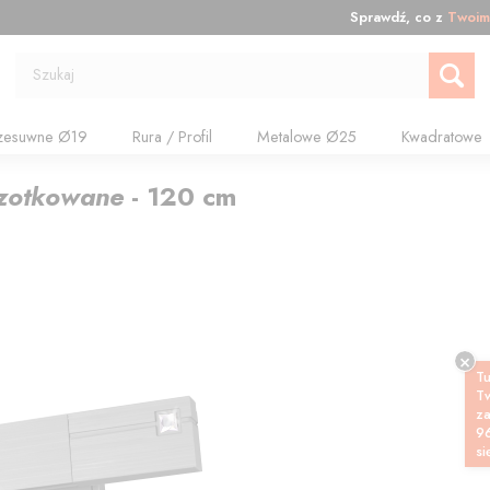
Sprawdź, co z
Twoim
Szukaj
zesuwne Ø19
Rura / Profil
Metalowe Ø25
Kwadratowe
czotkowane
-
120
cm
Tu
T
z
9
si