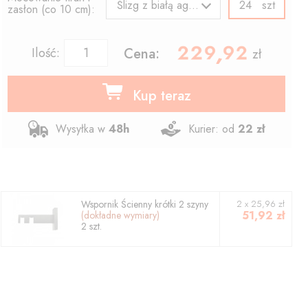
szt
Ślizg z białą agrafką
zasłon (co 10 cm):
229.92
,
Ilość:
Cena:
zł
Kup teraz
Wysyłka w
48h
Kurier: od
22 zł
Wspornik
Ścienny krótki 2 szyny
2
x
25,96
zł
51,92
zł
(dokładne wymiary)
2
szt.