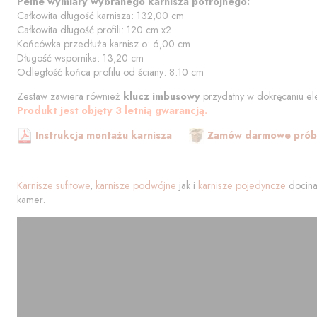
Pełne wymiary wybranego karnisza potrójnego:
Całkowita długość karnisza:
132,00
cm
Całkowita długość profili:
120
cm
x2
Końcówka przedłuża karnisz o:
6,00
cm
Długość wspornika:
13,20
cm
Odległość końca profilu od
ściany
:
8.10
cm
Zestaw zawiera również
klucz imbusowy
przydatny w dokręcaniu el
Produkt jest objęty 3 letnią gwarancją.
Instrukcja montażu karnisza
Zamów darmowe próbk
Karnisze sufitowe
,
karnisze podwójne
jak i
karnisze pojedyncze
docina
kamer.