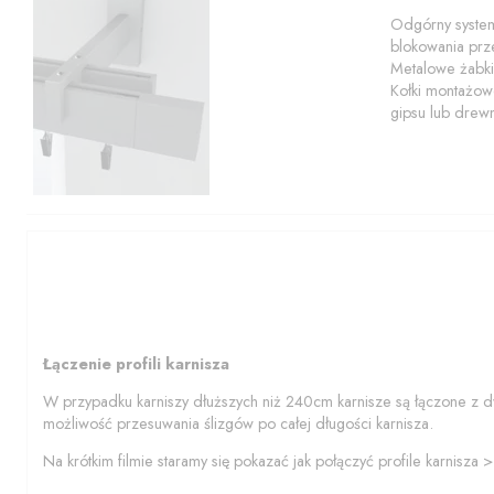
Odgórny system
blokowania prze
Metalowe żabki
Kołki montażowe
gipsu lub drew
Łączenie profili karnisza
W przypadku karniszy dłuższych niż 240cm karnisze są łączone z d
możliwość przesuwania ślizgów po całej długości karnisza.
Na krótkim filmie staramy się pokazać jak połączyć profile karnisza 