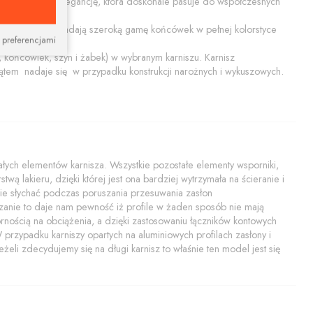
ącą prostotę i elegancję, która doskonale pasuje do współczesnych
ały połysk. Posiadają szeroką gamę końcówek w pełnej kolorstyce
 preferencjami
końcówiek, szyn i żabek) w wybranym karniszu. Karnisz
tem nadaje się w przypadku konstrukcji narożnych i wykuszowych.
ych elementów karnisza. Wszystkie pozostałe elementy wsporniki,
twą lakieru, dzięki której jest ona bardziej wytrzymała na ścieranie i
i nie słychać podczas poruszania przesuwania zasłon
zanie to daje nam pewność iż profile w żaden sposób nie mają
rnością na obciążenia, a dzięki zastosowaniu łączników kontowych
rzypadku karniszy opartych na aluminiowych profilach zasłony i
żeli zdecydujemy się na długi karnisz to właśnie ten model jest się