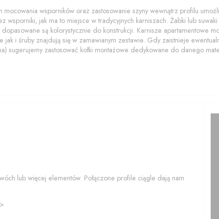
 mocowania wsporników oraz zastosowanie szyny wewnątrz profilu umożliwi
z wsporniki, jak ma to miejsce w tradycyjnych karniszach. Żabki lub suwaki z
 dopasowane są kolorystycznie do konstrukcji. Karnisze apartamentowe 
 jak i śruby znajdują się w zamawianym zestawie. Gdy zaistnieje ewentualn
na) sugerujemy zastosować kołki montażowe dedykowane do danego mater
wóch lub więcej elementów. Połączone profile ciągle dają nam
>>