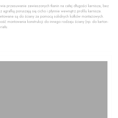
a przesuwanie zawieszonych tkanin na całej długości karnisza, bez
 agrafką poruszają się cicho i płynnie wewnątrz profilu karnisza.
montowane są do ściany za pomocą solidnych kołków montażowych.
ość montowania konstrukcji do innego rodzaju ściany (np. do karton-
iału.