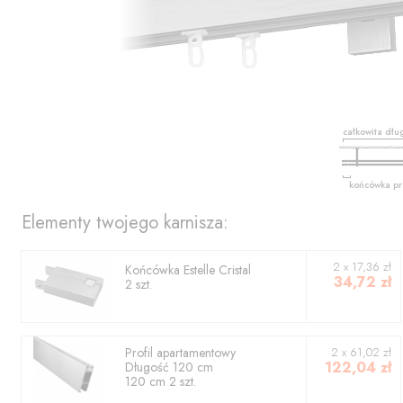
całkowita dłu
końcówka pr
Elementy twojego karnisza:
2
x
17,36
zł
Końcówka
Estelle Cristal
34,72
zł
2
szt.
Profil
apartamentowy
2
x
61,02
zł
122,04
zł
Długość
120
cm
120
cm
2
szt.