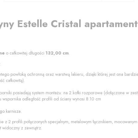
yny
Estelle Cristal
apartamen
ne
o całkowitej długości
132,00
cm
.
:
ytego powłoką ochronną oraz warstwą lakieru, dzięki której jest ona bardz
ć całkowitą).
porniki posiadają system montażu: na 2 kołki rozporowe (dołączone w ze
 wspornika odległość profili od
ściany
wynosi
8.10
cm
go karnisza.
zie z 2 profili połączonych specjalnym, metalowym łącznikiem, mocowanym
t widoczny z zewnątrz.