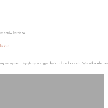
ementów karnisza.
i rur
my na wymiar i wysyłamy w ciągu dwóch dni roboczych. Wszystkie element