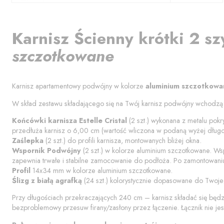
Karnisz
Ścienny krótki 2 sz
szczotkowane
Karnisz apartamentowy podwójny w kolorze
aluminium szczotkowa
W skład zestawu składającego się na Twój karnisz podwójny wchodzą
Końcówki karnisza
Estelle Cristal
(
2
szt.) wykonana z metalu pokr
przedłuża karnisz o
6,00
cm (wartość wliczona w podaną wyżej długoś
Zaślepka
(
2
szt.) do profili karnisza, montowanych bliżej okna.
Wspornik Podwójny
(
2
szt.) w kolorze
aluminium szczotkowane
. Ws
zapewnia trwałe i stabilne zamocowanie do podłoża. Po zamontowaniu
Profil
14x34 mm w kolorze
aluminium szczotkowane
.
Ślizg z białą agrafką
(
24
szt.) kolorystycznie dopasowane do Twoje
Przy długościach przekraczających 240 cm – karnisz składać się będ
bezproblemowy przesuw firany/zasłony przez łączenie. Łącznik nie jes