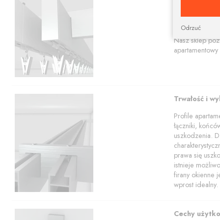
Prostokątna szy
aranżacji.
Karnisze apart
Odrzuć
profili w tym z
Nasz sklep poz
apartamentowy 
Trwałość i w
Profile aparta
łączniki, końcó
uszkodzenia. Dz
charakterystyc
prawa się uszko
istnieje możli
firany okienne 
wprost idealny.
Cechy użytk