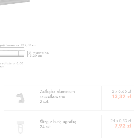
gość karnisza:
132,00
cm
dł. wspornika:
13,20
cm
zedłuża o:
6,00
cm
Zaślepka aluminium
2
x
6,66
zł
13,32
zł
szczotkowane
2
szt.
24 x 0,33 zł
Ślizg z białą agrafką
7,92
zł
24 szt.