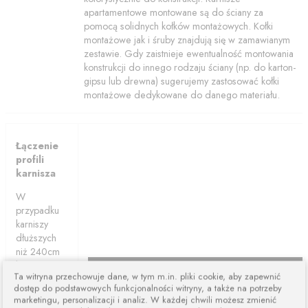
apartamentowe montowane są do ściany za
pomocą solidnych kołków montażowych. Kołki
montażowe jak i śruby znajdują się w zamawianym
zestawie. Gdy zaistnieje ewentualność montowania
konstrukcji do innego rodzaju ściany (np. do karton-
gipsu lub drewna) sugerujemy zastosować kołki
montażowe dedykowane do danego materiału.
Łączenie
profili
karnisza
W
przypadku
karniszy
dłuższych
niż 240cm
karnisze są
Ta witryna przechowuje dane, w tym m.in. pliki cookie, aby zapewnić
łączone z
dostęp do podstawowych funkcjonalności witryny, a także na potrzeby
dwóch lub
marketingu, personalizacji i analiz. W każdej chwili możesz zmienić
więcej