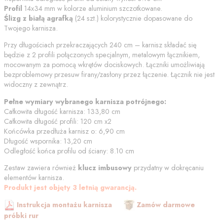
Profil
14x34 mm w kolorze
aluminium szczotkowane
.
Ślizg z białą agrafką
(
24
szt.) kolorystycznie dopasowane do
Twojego karnisza.
Przy długościach przekraczających 240 cm – karnisz składać się
będzie z 2 profili połączonych specjalnym, metalowym łącznikiem,
mocowanym za pomocą wkrętów dociskowych. Łączniki umożliwiają
bezproblemowy przesuw firany/zasłony przez łączenie. Łącznik nie jest
widoczny z zewnątrz.
Pełne wymiary wybranego karnisza potrójnego:
Całkowita długość karnisza:
133,80
cm
Całkowita długość profili:
120
cm
x2
Końcówka przedłuża karnisz o:
6,90
cm
Długość wspornika:
13,20
cm
Odległość końca profilu od
ściany
:
8.10
cm
Zestaw zawiera również
klucz imbusowy
przydatny w dokręcaniu
elementów karnisza.
Produkt jest objęty 3 letnią gwarancją.
Instrukcja montażu karnisza
Zamów darmowe
próbki rur