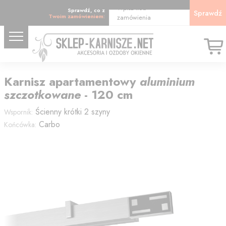
Wpisz kod
Sprawdź, co z
Sprawdź
Twoim zamówieniem:
zamówienia
Karnisz
apartamentowy
aluminium
szczotkowane
-
120
cm
Ścienny krótki 2 szyny
Wspornik:
Carbo
Końcówka: