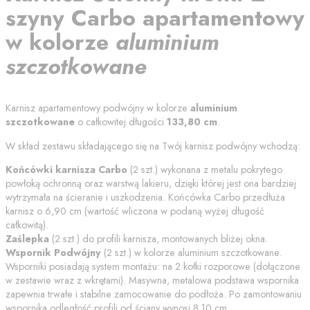
szyny
Carbo
apartamentowy
w kolorze
aluminium
szczotkowane
Karnisz apartamentowy podwójny w kolorze
aluminium
szczotkowane
o całkowitej długości
133,80
cm
.
W skład zestawu składającego się na Twój karnisz podwójny wchodzą:
Końcówki karnisza
Carbo
(
2
szt.) wykonana z metalu pokrytego
powłoką ochronną oraz warstwą lakieru, dzięki której jest ona bardziej
wytrzymała na ścieranie i uszkodzenia. Końcówka
Carbo
przedłuża
karnisz o
6,90
cm (wartość wliczona w podaną wyżej długość
całkowitą).
Zaślepka
(
2
szt.) do profili karnisza, montowanych bliżej okna.
Wspornik Podwójny
(
2
szt.) w kolorze
aluminium szczotkowane
.
Wsporniki posiadają system montażu: na 2 kołki rozporowe (dołączone
w zestawie wraz z wkrętami). Masywna, metalowa podstawa wspornika
zapewnia trwałe i stabilne zamocowanie do podłoża. Po zamontowaniu
wspornika odległość profili od
ściany
wynosi
8.10
cm