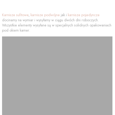
Karnisze sufitowe
,
karnisze podwójne
jak i
karnisze pojedyncze
docinamy na wymiar i wysyłamy w ciągu dwóch dni roboczych.
Wszystkie elementy wysyłane są w specjalnych solidnych opakowaniach
pod okiem kamer.