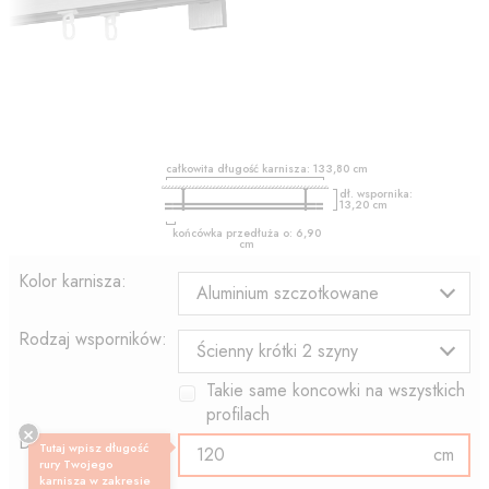
całkowita długość karnisza:
133,80
cm
dł. wspornika:
13,20
cm
końcówka przedłuża o:
6,90
cm
Kolor karnisza:
Aluminium szczotkowane
Rodzaj wsporników:
Ścienny krótki 2 szyny
Takie same koncowki na wszystkich
profilach
Długość profilu:
Tutaj wpisz długość
cm
rury Twojego
karnisza w zakresie