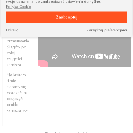
swoje ustawienia lub zaakceptować ustawienia domyślne.
elementów.
Polityka Cookie
Połączone
Zaakceptuj
profile
ciągle dają
nam
Odrzuć
Zarządzaj preferencjami
możliwość
przesuwania
ślizgów po
całej
długości
karnisza.
Na krótkim
filmie
staramy się
pokazać jak
połączyć
profile
karnisza >>