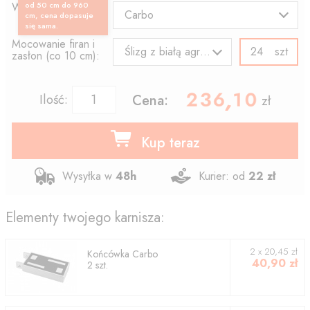
Wzór końcówki:
od 50 cm do 960
Carbo
cm, cena dopasuje
się sama.
Mocowanie firan i
szt
Ślizg z białą agrafką
zasłon (co 10 cm):
236.10
,
Ilość:
Cena:
zł
Kup teraz
Wysyłka w
48h
Kurier: od
22 zł
Elementy twojego karnisza:
2
x
20,45
zł
Końcówka
Carbo
40,90
zł
2
szt.