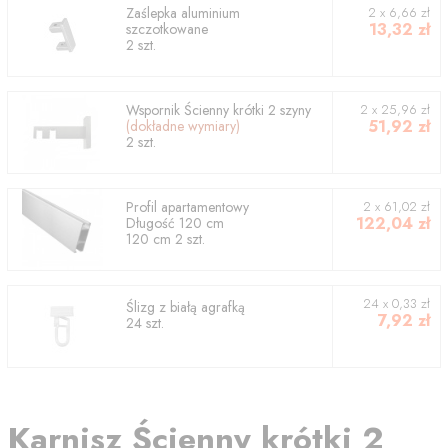
Zaślepka aluminium
2
x
6,66
zł
13,32
zł
szczotkowane
2
szt.
Wspornik
Ścienny krótki 2 szyny
2
x
25,96
zł
51,92
zł
(dokładne wymiary)
2
szt.
Profil
apartamentowy
2
x
61,02
zł
122,04
zł
Długość
120
cm
120
cm
2
szt.
24 x 0,33 zł
Ślizg z białą agrafką
7,92
zł
24 szt.
Karnisz
Ścienny krótki 2