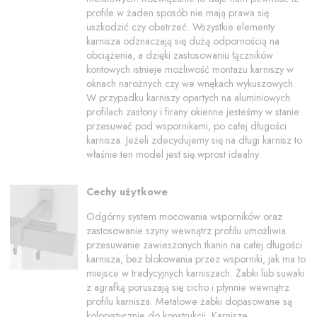
profile w żaden sposób nie mają prawa się
uszkodzić czy obetrzeć. Wszystkie elementy
karnisza odznaczają się dużą odpornością na
obciążenia, a dzięki zastosowaniu łączników
kontowych istnieje możliwość montażu karniszy w
oknach narożnych czy we wnękach wykuszowych.
W przypadku karniszy opartych na aluminiowych
profilach zasłony i firany okienne jesteśmy w stanie
przesuwać pod wspornikami, po całej długości
karnisza. Jeżeli zdecydujemy się na długi karnisz to
właśnie ten model jest się wprost idealny.
Cechy użytkowe
Odgórny system mocowania wsporników oraz
zastosowanie szyny wewnątrz profilu umożliwia
przesuwanie zawieszonych tkanin na całej długości
karnisza, bez blokowania przez wsporniki, jak ma to
miejsce w tradycyjnych karniszach. Żabki lub suwaki
z agrafką poruszają się cicho i płynnie wewnątrz
profilu karnisza. Metalowe żabki dopasowane są
kolorystycznie do konstrukcji. Karnisze