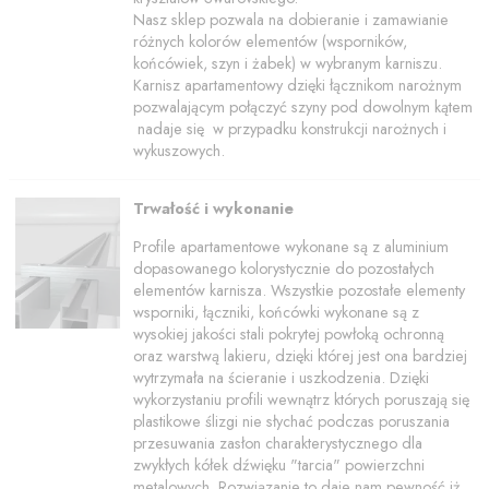
Nasz sklep pozwala na dobieranie i zamawianie
różnych kolorów elementów (wsporników,
końcówiek, szyn i żabek) w wybranym karniszu.
Karnisz apartamentowy dzięki łącznikom narożnym
pozwalającym połączyć szyny pod dowolnym kątem
nadaje się w przypadku konstrukcji narożnych i
wykuszowych.
Trwałość i wykonanie
Profile apartamentowe wykonane są z aluminium
dopasowanego kolorystycznie do pozostałych
elementów karnisza. Wszystkie pozostałe elementy
wsporniki, łączniki, końcówki wykonane są z
wysokiej jakości stali pokrytej powłoką ochronną
oraz warstwą lakieru, dzięki której jest ona bardziej
wytrzymała na ścieranie i uszkodzenia. Dzięki
wykorzystaniu profili wewnątrz których poruszają się
plastikowe ślizgi nie słychać podczas poruszania
przesuwania zasłon charakterystycznego dla
zwykłych kółek dźwięku "tarcia" powierzchni
metalowych. Rozwiązanie to daje nam pewność iż