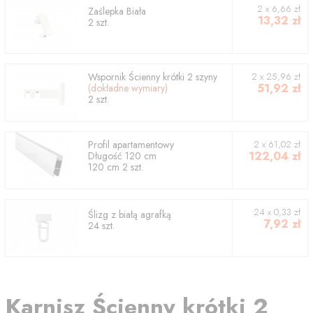
2
x
6,66
zł
Zaślepka Biała
13,32
zł
2
szt.
Wspornik
Ścienny krótki 2 szyny
2
x
25,96
zł
51,92
zł
(dokładne wymiary)
2
szt.
Profil
apartamentowy
2
x
61,02
zł
122,04
zł
Długość
120
cm
120
cm
2
szt.
24 x 0,33 zł
Ślizg z białą agrafką
7,92
zł
24 szt.
Karnisz
Ścienny krótki 2