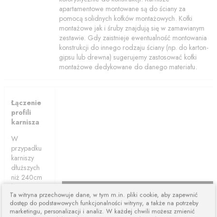
apartamentowe montowane są do ściany za
pomocą solidnych kołków montażowych. Kołki
montażowe jak i śruby znajdują się w zamawianym
zestawie. Gdy zaistnieje ewentualność montowania
konstrukcji do innego rodzaju ściany (np. do karton-
gipsu lub drewna) sugerujemy zastosować kołki
montażowe dedykowane do danego materiału.
Łączenie
profili
karnisza
W
przypadku
karniszy
dłuższych
niż 240cm
karnisze są
Ta witryna przechowuje dane, w tym m.in. pliki cookie, aby zapewnić
łączone z
dostęp do podstawowych funkcjonalności witryny, a także na potrzeby
dwóch lub
marketingu, personalizacji i analiz. W każdej chwili możesz zmienić
więcej