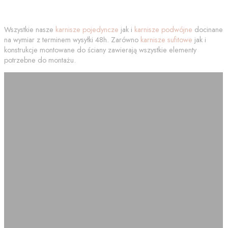
Wszystkie nasze
karnisze pojedyncze
jak i
karnisze podwójne
docinane
na wymiar z terminem wysyłki 48h. Zarówno
karnisze sufitowe
jak i
konstrukcje montowane do ściany zawierają wszystkie elementy
potrzebne do montażu.