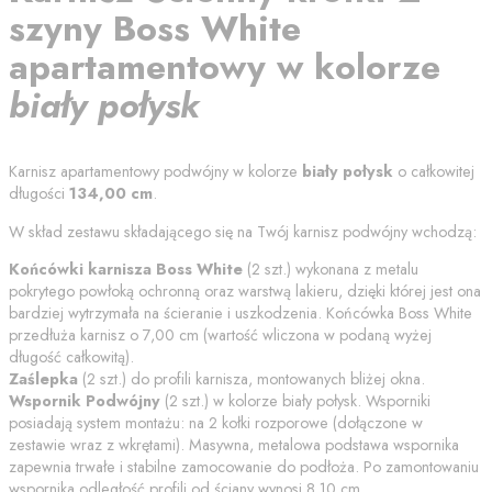
szyny
Boss White
apartamentowy
w kolorze
biały połysk
Karnisz apartamentowy podwójny w kolorze
biały połysk
o całkowitej
długości
134,00
cm
.
W skład zestawu składającego się na Twój karnisz podwójny wchodzą:
Końcówki karnisza
Boss White
(
2
szt.) wykonana z metalu
pokrytego powłoką ochronną oraz warstwą lakieru, dzięki której jest ona
bardziej wytrzymała na ścieranie i uszkodzenia. Końcówka
Boss White
przedłuża karnisz o
7,00
cm (wartość wliczona w podaną wyżej
długość całkowitą).
Zaślepka
(
2
szt.) do profili karnisza, montowanych bliżej okna.
Wspornik Podwójny
(
2
szt.) w kolorze
biały połysk
. Wsporniki
posiadają system montażu: na 2 kołki rozporowe (dołączone w
zestawie wraz z wkrętami). Masywna, metalowa podstawa wspornika
zapewnia trwałe i stabilne zamocowanie do podłoża. Po zamontowaniu
wspornika odległość profili od
ściany
wynosi
8.10
cm