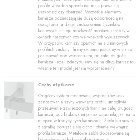
profile w żaden sposób nie mają prawa się
uszkodzić czy obetrzeć. Wszystkie elementy
karnisza odznaczają się dużą odpornością na
obciążenia, a dzięki zastosowaniu łączników
kontowych istnieje możliwość montażu karniszy w
oknach narożnych czy we wnękach wykuszowych.
W przypadku karniszy opartych na aluminiowych
profilach zasłony i firany okienne jesteśmy w stanie
przesuwać pod wspornikami, po całej długości
karnisza. Jeżeli zdecydujemy się na długi karnisz to
właśnie ten model jest się wprost idealny.
Cechy użytkowe
Odgórny system mocowania wsporników oraz
zastosowanie szyny wewnątrz profilu umożliwia
przesuwanie zawieszonych tkanin na całej długości
karnisza, bez blokowania przez wsporniki, jak ma to
miejsce w tradycyjnych karniszach. Żabki lub suwaki
z agrafką poruszają się cicho i płynnie wewnątrz
profilu karnisza. Metalowe żabki dopasowane są
kolorystycznie do konstrukcji. Karnisze