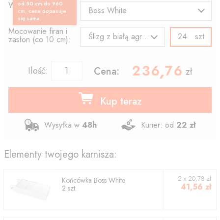
Wzór końcówki:
od 50 cm do 960
Boss White
cm, cena dopasuje
się sama.
Mocowanie firan i
szt
Ślizg z białą agrafką
zasłon (co 10 cm):
236.76
,
Ilość:
Cena:
zł
Kup teraz
Wysyłka w
48h
Kurier: od
22 zł
Elementy twojego karnisza:
2
x
20,78
zł
Końcówka
Boss White
41,56
zł
2
szt.