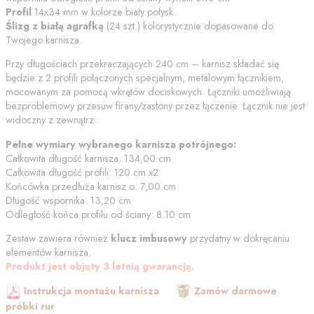
Profil
14x34 mm w kolorze
biały połysk
.
Ślizg z białą agrafką
(
24
szt.) kolorystycznie dopasowane do
Twojego karnisza.
Przy długościach przekraczających 240 cm – karnisz składać się
będzie z 2 profili połączonych specjalnym, metalowym łącznikiem,
mocowanym za pomocą wkrętów dociskowych. Łączniki umożliwiają
bezproblemowy przesuw firany/zasłony przez łączenie. Łącznik nie jest
widoczny z zewnątrz.
Pełne wymiary wybranego karnisza potrójnego:
Całkowita długość karnisza:
134,00
cm
Całkowita długość profili:
120
cm
x2
Końcówka przedłuża karnisz o:
7,00
cm
Długość wspornika:
13,20
cm
Odległość końca profilu od
ściany
:
8.10
cm
Zestaw zawiera również
klucz imbusowy
przydatny w dokręcaniu
elementów karnisza.
Produkt jest objęty 3 letnią gwarancją.
Instrukcja montażu karnisza
Zamów darmowe
próbki rur