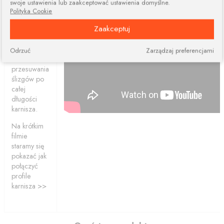
swoje ustawienia lub zaakceptować ustawienia domyślne.
elementów.
Polityka Cookie
Połączone
Zaakceptuj
profile
ciągle dają
nam
Odrzuć
Zarządzaj preferencjami
możliwość
przesuwania
ślizgów po
całej
długości
karnisza.
Na krótkim
filmie
staramy się
pokazać jak
połączyć
profile
karnisza >>