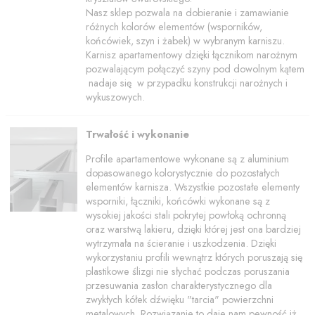
Nasz sklep pozwala na dobieranie i zamawianie
różnych kolorów elementów (wsporników,
końcówiek, szyn i żabek) w wybranym karniszu.
Karnisz apartamentowy dzięki łącznikom narożnym
pozwalającym połączyć szyny pod dowolnym kątem
nadaje się w przypadku konstrukcji narożnych i
wykuszowych.
Trwałość i wykonanie
Profile apartamentowe wykonane są z aluminium
dopasowanego kolorystycznie do pozostałych
elementów karnisza. Wszystkie pozostałe elementy
wsporniki, łączniki, końcówki wykonane są z
wysokiej jakości stali pokrytej powłoką ochronną
oraz warstwą lakieru, dzięki której jest ona bardziej
wytrzymała na ścieranie i uszkodzenia. Dzięki
wykorzystaniu profili wewnątrz których poruszają się
plastikowe ślizgi nie słychać podczas poruszania
przesuwania zasłon charakterystycznego dla
zwykłych kółek dźwięku "tarcia" powierzchni
metalowych. Rozwiązanie to daje nam pewność iż