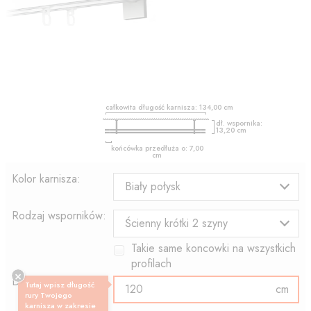
całkowita długość karnisza:
134,00
cm
dł. wspornika:
13,20
cm
końcówka przedłuża o:
7,00
cm
Kolor karnisza:
Biały połysk
Rodzaj wsporników:
Ścienny krótki 2 szyny
Takie same koncowki na wszystkich
profilach
Długość profilu:
Tutaj wpisz długość
cm
rury Twojego
karnisza w zakresie