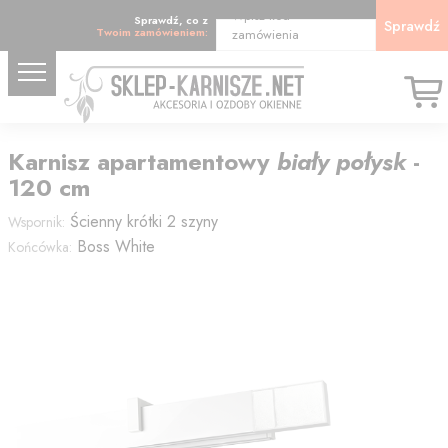
Wpisz kod
Sprawdź, co z
Sprawdź
Twoim zamówieniem:
zamówienia
Karnisz
apartamentowy
biały połysk
-
120
cm
Ścienny krótki 2 szyny
Wspornik:
Boss White
Końcówka: