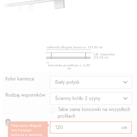
całkowita długość karnisza:
133,80
cm
dł. wspornika:
13,20
cm
końcówka przedłuża o:
6,90
cm
Kolor karnisza:
Biały połysk
Rodzaj wsporników:
Ścienny krótki 2 szyny
Takie same koncowki na wszystkich
profilach
Długość profilu:
Tutaj wpisz długość
cm
rury Twojego
karnisza w zakresie