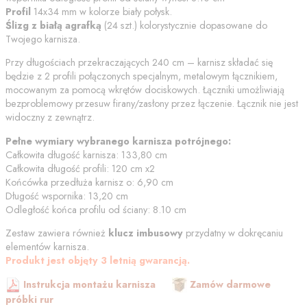
Profil
14x34 mm w kolorze
biały połysk
.
Ślizg z białą agrafką
(
24
szt.) kolorystycznie dopasowane do
Twojego karnisza.
Przy długościach przekraczających 240 cm – karnisz składać się
będzie z 2 profili połączonych specjalnym, metalowym łącznikiem,
mocowanym za pomocą wkrętów dociskowych. Łączniki umożliwiają
bezproblemowy przesuw firany/zasłony przez łączenie. Łącznik nie jest
widoczny z zewnątrz.
Pełne wymiary wybranego karnisza potrójnego:
Całkowita długość karnisza:
133,80
cm
Całkowita długość profili:
120
cm
x2
Końcówka przedłuża karnisz o:
6,90
cm
Długość wspornika:
13,20
cm
Odległość końca profilu od
ściany
:
8.10
cm
Zestaw zawiera również
klucz imbusowy
przydatny w dokręcaniu
elementów karnisza.
Produkt jest objęty 3 letnią gwarancją.
Instrukcja montażu karnisza
Zamów darmowe
próbki rur