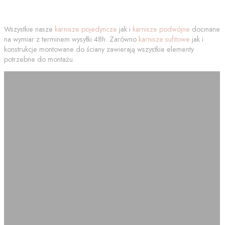
Wszystkie nasze
karnisze pojedyncze
jak i
karnisze podwójne
docinane
na wymiar z terminem wysyłki 48h. Zarówno
karnisze sufitowe
jak i
konstrukcje montowane do ściany zawierają wszystkie elementy
potrzebne do montażu.