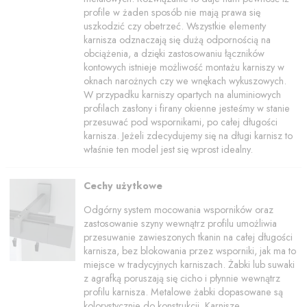
profile w żaden sposób nie mają prawa się
uszkodzić czy obetrzeć. Wszystkie elementy
karnisza odznaczają się dużą odpornością na
obciążenia, a dzięki zastosowaniu łączników
kontowych istnieje możliwość montażu karniszy w
oknach narożnych czy we wnękach wykuszowych.
W przypadku karniszy opartych na aluminiowych
profilach zasłony i firany okienne jesteśmy w stanie
przesuwać pod wspornikami, po całej długości
karnisza. Jeżeli zdecydujemy się na długi karnisz to
właśnie ten model jest się wprost idealny.
Cechy użytkowe
Odgórny system mocowania wsporników oraz
zastosowanie szyny wewnątrz profilu umożliwia
przesuwanie zawieszonych tkanin na całej długości
karnisza, bez blokowania przez wsporniki, jak ma to
miejsce w tradycyjnych karniszach. Żabki lub suwaki
z agrafką poruszają się cicho i płynnie wewnątrz
profilu karnisza. Metalowe żabki dopasowane są
kolorystycznie do konstrukcji. Karnisze