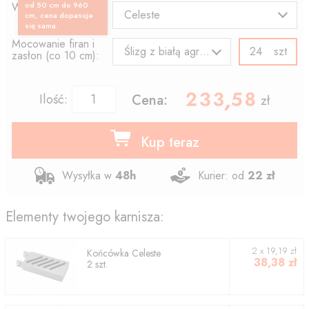
Wzór końcówki:
od 50 cm do 960
Celeste
cm, cena dopasuje
się sama.
Mocowanie firan i
szt
Ślizg z białą agrafką
zasłon (co 10 cm):
233.58
,
Ilość:
Cena:
zł
Kup teraz
Wysyłka w
48h
Kurier: od
22 zł
Elementy twojego karnisza:
2
x
19,19
zł
Końcówka
Celeste
38,38
zł
2
szt.