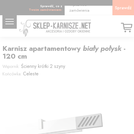
Wpisz kod
Sprawdź, co z
Sprawdź
Twoim zamówieniem:
zamówienia
Karnisz
apartamentowy
biały połysk
-
120
cm
Ścienny krótki 2 szyny
Wspornik:
Celeste
Końcówka: