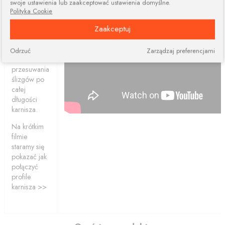
swoje ustawienia lub zaakceptować ustawienia domyślne.
elementów.
Polityka Cookie
Połączone
Zaakceptuj
profile
ciągle dają
nam
Odrzuć
Zarządzaj preferencjami
możliwość
przesuwania
ślizgów po
całej
długości
karnisza.
Na krótkim
filmie
staramy się
pokazać jak
połączyć
profile
karnisza >>