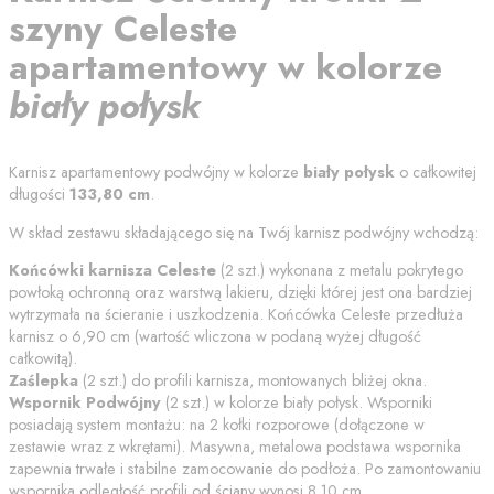
szyny
Celeste
apartamentowy
w kolorze
biały połysk
Karnisz apartamentowy podwójny w kolorze
biały połysk
o całkowitej
długości
133,80
cm
.
W skład zestawu składającego się na Twój karnisz podwójny wchodzą:
Końcówki karnisza
Celeste
(
2
szt.) wykonana z metalu pokrytego
powłoką ochronną oraz warstwą lakieru, dzięki której jest ona bardziej
wytrzymała na ścieranie i uszkodzenia. Końcówka
Celeste
przedłuża
karnisz o
6,90
cm (wartość wliczona w podaną wyżej długość
całkowitą).
Zaślepka
(
2
szt.) do profili karnisza, montowanych bliżej okna.
Wspornik Podwójny
(
2
szt.) w kolorze
biały połysk
. Wsporniki
posiadają system montażu: na 2 kołki rozporowe (dołączone w
zestawie wraz z wkrętami). Masywna, metalowa podstawa wspornika
zapewnia trwałe i stabilne zamocowanie do podłoża. Po zamontowaniu
wspornika odległość profili od
ściany
wynosi
8.10
cm