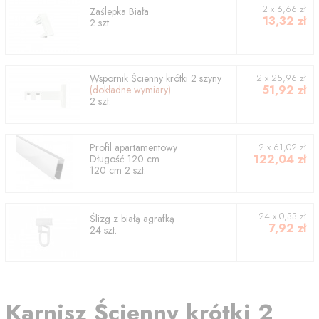
2
x
6,66
zł
Zaślepka Biała
13,32
zł
2
szt.
Wspornik
Ścienny krótki 2 szyny
2
x
25,96
zł
51,92
zł
(dokładne wymiary)
2
szt.
Profil
apartamentowy
2
x
61,02
zł
122,04
zł
Długość
120
cm
120
cm
2
szt.
24 x 0,33 zł
Ślizg z białą agrafką
7,92
zł
24 szt.
Karnisz
Ścienny krótki 2