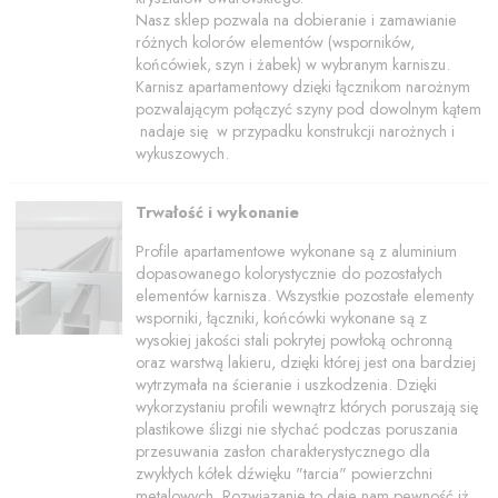
Nasz sklep pozwala na dobieranie i zamawianie
różnych kolorów elementów (wsporników,
końcówiek, szyn i żabek) w wybranym karniszu.
Karnisz apartamentowy dzięki łącznikom narożnym
pozwalającym połączyć szyny pod dowolnym kątem
nadaje się w przypadku konstrukcji narożnych i
wykuszowych.
Trwałość i wykonanie
Profile apartamentowe wykonane są z aluminium
dopasowanego kolorystycznie do pozostałych
elementów karnisza. Wszystkie pozostałe elementy
wsporniki, łączniki, końcówki wykonane są z
wysokiej jakości stali pokrytej powłoką ochronną
oraz warstwą lakieru, dzięki której jest ona bardziej
wytrzymała na ścieranie i uszkodzenia. Dzięki
wykorzystaniu profili wewnątrz których poruszają się
plastikowe ślizgi nie słychać podczas poruszania
przesuwania zasłon charakterystycznego dla
zwykłych kółek dźwięku "tarcia" powierzchni
metalowych. Rozwiązanie to daje nam pewność iż