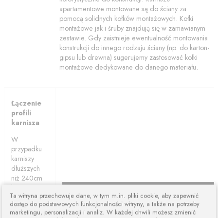
apartamentowe montowane są do ściany za
pomocą solidnych kołków montażowych. Kołki
montażowe jak i śruby znajdują się w zamawianym
zestawie. Gdy zaistnieje ewentualność montowania
konstrukcji do innego rodzaju ściany (np. do karton-
gipsu lub drewna) sugerujemy zastosować kołki
montażowe dedykowane do danego materiału.
Łączenie
profili
karnisza
W
przypadku
karniszy
dłuższych
niż 240cm
karnisze są
Ta witryna przechowuje dane, w tym m.in. pliki cookie, aby zapewnić
łączone z
dostęp do podstawowych funkcjonalności witryny, a także na potrzeby
dwóch lub
marketingu, personalizacji i analiz. W każdej chwili możesz zmienić
więcej