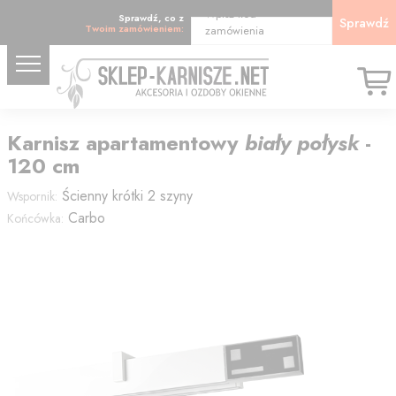
Wpisz kod
Sprawdź, co z
Sprawdź
Twoim zamówieniem:
zamówienia
Karnisz
apartamentowy
biały połysk
-
120
cm
Ścienny krótki 2 szyny
Wspornik:
Carbo
Końcówka: