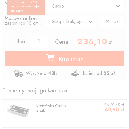
Wzór końcówki:
od 50 cm do 960
Carbo
cm, cena dopasuje
się sama.
Mocowanie firan i
szt
Ślizg z białą agrafką
zasłon (co 10 cm):
236.10
,
Ilość:
Cena:
zł
Kup teraz
Wysyłka w
48h
Kurier: od
22 zł
Elementy twojego karnisza:
2
x
20,45
zł
Końcówka
Carbo
40,90
zł
2
szt.