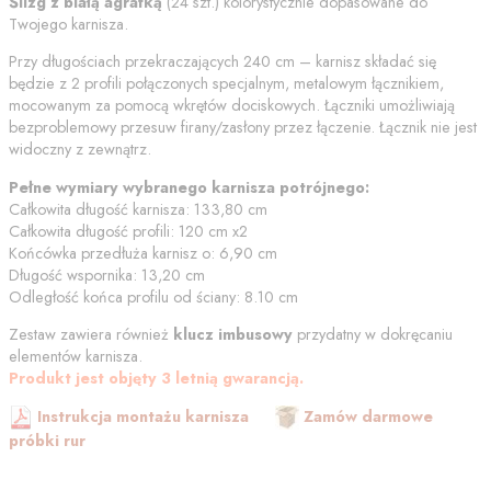
Ślizg z białą agrafką
(
24
szt.) kolorystycznie dopasowane do
Twojego karnisza.
Przy długościach przekraczających 240 cm – karnisz składać się
będzie z 2 profili połączonych specjalnym, metalowym łącznikiem,
mocowanym za pomocą wkrętów dociskowych. Łączniki umożliwiają
bezproblemowy przesuw firany/zasłony przez łączenie. Łącznik nie jest
widoczny z zewnątrz.
Pełne wymiary wybranego karnisza potrójnego:
Całkowita długość karnisza:
133,80
cm
Całkowita długość profili:
120
cm
x2
Końcówka przedłuża karnisz o:
6,90
cm
Długość wspornika:
13,20
cm
Odległość końca profilu od
ściany
:
8.10
cm
Zestaw zawiera również
klucz imbusowy
przydatny w dokręcaniu
elementów karnisza.
Produkt jest objęty 3 letnią gwarancją.
Instrukcja montażu karnisza
Zamów darmowe
próbki rur