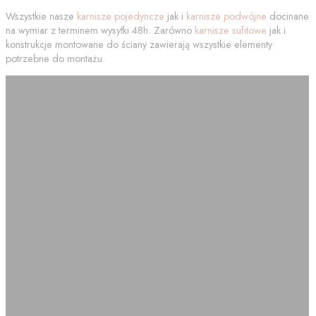
Wszystkie nasze
karnisze pojedyncze
jak i
karnisze podwójne
docinane
na wymiar z terminem wysyłki 48h. Zarówno
karnisze sufitowe
jak i
konstrukcje montowane do ściany zawierają wszystkie elementy
potrzebne do montażu.