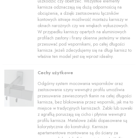
uszkodzić czy obetrzeć. Wszystkie elementy
karnisza odznaczają się dużą odpornością na
obciążenia, a dzięki zastosowaniu łączników
kontowych istnieje możliwość montażu karniszy w
oknach narożnych czy we wnękach wykuszowych.
W przypadku karniszy opartych na aluminiowych
profilach zasłony i firany okienne jesteśmy w stanie
przesuwać pod wspornikami, po całej długości
karnisza. Jeżeli zdecydujemy się na długi karnisz to
właśnie ten model jest się wprost idealny.
Cechy użytkowe
Odgórny system mocowania wsporników oraz
zastosowanie szyny wewnątrz profilu umożliwia
przesuwanie zawieszonych tkanin na całej długości
karnisza, bez blokowania przez wsporniki, jak ma to
miejsce w tradycyjnych karniszach. Żabki lub suwaki
z agrafką poruszają się cicho i płynnie wewnątrz
profilu karnisza. Metalowe żabki dopasowane są
kolorystycznie do konstrukcji. Karnisze
apartamentowe montowane są do ściany za