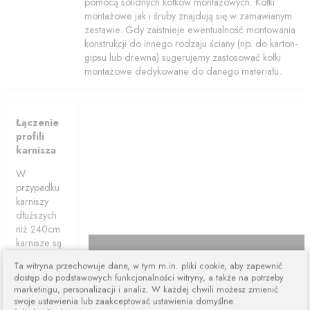
pomocą solidnych kołków montażowych. Kołki
montażowe jak i śruby znajdują się w zamawianym
zestawie. Gdy zaistnieje ewentualność montowania
konstrukcji do innego rodzaju ściany (np. do karton-
gipsu lub drewna) sugerujemy zastosować kołki
montażowe dedykowane do danego materiału.
Łączenie
profili
karnisza
W
przypadku
karniszy
dłuższych
niż 240cm
karnisze są
łączone z
Ta witryna przechowuje dane, w tym m.in. pliki cookie, aby zapewnić
dwóch lub
dostęp do podstawowych funkcjonalności witryny, a także na potrzeby
więcej
marketingu, personalizacji i analiz. W każdej chwili możesz zmienić
elementów.
swoje ustawienia lub zaakceptować ustawienia domyślne.