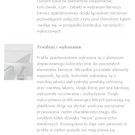
różnych kolorów elementów (wsporników,
końcówiek, szyn i żabek) w wybranym karniszu.
Karnisz apartamentowy dzięki łącznikom narożnym
pozwalającym połączyć szyny pod dowolnym kątem
nadaje się w przypadku konstrukcji narożnych i
wykuszowych.
Trwałość i wykonanie
Profile apartamentowe wykonane są z aluminium
dopasowanego kolorystycznie do pozostałych
elementów karnisza. Wszystkie pozostałe elementy
wsporniki, łączniki, końcówki wykonane są z
wysokiej jakości stali pokrytej powłoką ochronną
oraz warstwą lakieru, dzięki której jest ona bardziej
wytrzymała na ścieranie i uszkodzenia. Dzięki
wykorzystaniu profili wewnątrz których poruszają się
plastikowe ślizgi nie słychać podczas poruszania
przesuwania zasłon charakterystycznego dla
zwykłych kółek dźwięku "tarcia" powierzchni
metalowych. Rozwiązanie to daje nam pewność iż
profile w żaden sposób nie mają prawa się