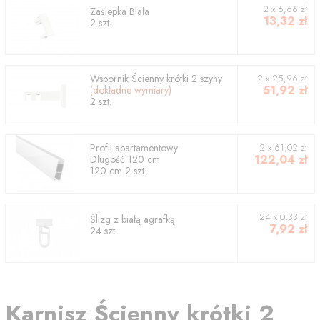
2
x
6,66
zł
Zaślepka Biała
13,32
zł
2
szt.
Wspornik
Ścienny krótki 2 szyny
2
x
25,96
zł
51,92
zł
(dokładne wymiary)
2
szt.
Profil
apartamentowy
2
x
61,02
zł
122,04
zł
Długość
120
cm
120
cm
2
szt.
24 x 0,33 zł
Ślizg z białą agrafką
7,92
zł
24 szt.
Karnisz
Ścienny krótki 2