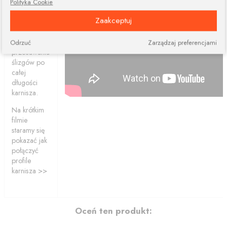
Połączone
Polityka Cookie
profile
Zaakceptuj
ciągle dają
nam
możliwość
Odrzuć
Zarządzaj preferencjami
przesuwania
ślizgów po
całej
długości
karnisza.
Na krótkim
filmie
staramy się
pokazać jak
połączyć
profile
karnisza >>
Oceń ten produkt: