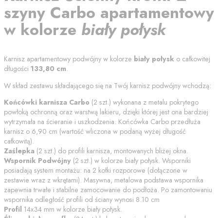
szyny
Carbo
apartamentowy
w kolorze
biały połysk
Karnisz apartamentowy podwójny w kolorze
biały połysk
o całkowitej
długości
133,80
cm
.
W skład zestawu składającego się na Twój karnisz podwójny wchodzą:
Końcówki karnisza
Carbo
(
2
szt.) wykonana z metalu pokrytego
powłoką ochronną oraz warstwą lakieru, dzięki której jest ona bardziej
wytrzymała na ścieranie i uszkodzenia. Końcówka
Carbo
przedłuża
karnisz o
6,90
cm (wartość wliczona w podaną wyżej długość
całkowitą).
Zaślepka
(
2
szt.) do profili karnisza, montowanych bliżej okna.
Wspornik Podwójny
(
2
szt.) w kolorze
biały połysk
. Wsporniki
posiadają system montażu: na 2 kołki rozporowe (dołączone w
zestawie wraz z wkrętami). Masywna, metalowa podstawa wspornika
zapewnia trwałe i stabilne zamocowanie do podłoża. Po zamontowaniu
wspornika odległość profili od
ściany
wynosi
8.10
cm
Profil
14x34 mm w kolorze
biały połysk
.