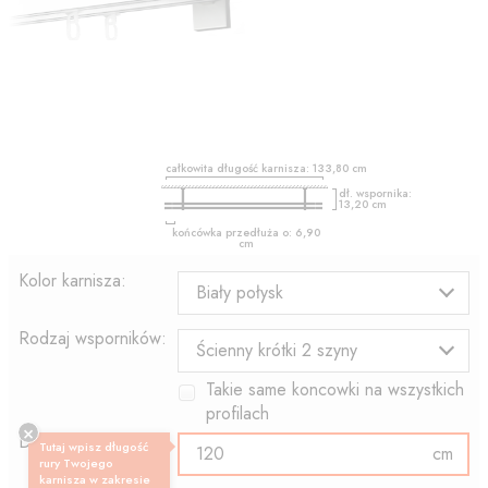
całkowita długość karnisza:
133,80
cm
dł. wspornika:
13,20
cm
końcówka przedłuża o:
6,90
cm
Kolor karnisza:
Biały połysk
Rodzaj wsporników:
Ścienny krótki 2 szyny
Takie same koncowki na wszystkich
profilach
Długość profilu:
Tutaj wpisz długość
cm
rury Twojego
karnisza w zakresie