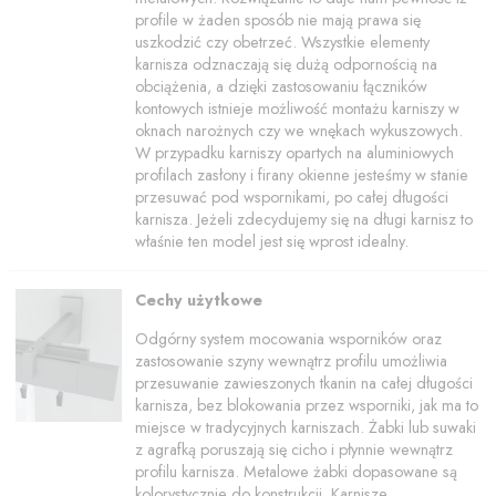
profile w żaden sposób nie mają prawa się
uszkodzić czy obetrzeć. Wszystkie elementy
karnisza odznaczają się dużą odpornością na
obciążenia, a dzięki zastosowaniu łączników
kontowych istnieje możliwość montażu karniszy w
oknach narożnych czy we wnękach wykuszowych.
W przypadku karniszy opartych na aluminiowych
profilach zasłony i firany okienne jesteśmy w stanie
przesuwać pod wspornikami, po całej długości
karnisza. Jeżeli zdecydujemy się na długi karnisz to
właśnie ten model jest się wprost idealny.
Cechy użytkowe
Odgórny system mocowania wsporników oraz
zastosowanie szyny wewnątrz profilu umożliwia
przesuwanie zawieszonych tkanin na całej długości
karnisza, bez blokowania przez wsporniki, jak ma to
miejsce w tradycyjnych karniszach. Żabki lub suwaki
z agrafką poruszają się cicho i płynnie wewnątrz
profilu karnisza. Metalowe żabki dopasowane są
kolorystycznie do konstrukcji. Karnisze