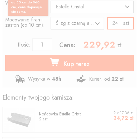
Wzór końcówki:
od 50 cm do 960
Estelle Cristal
cm, cena dopasuje
się sama.
Mocowanie firan i
szt
Ślizg z czarną agrafką
zasłon (co 10 cm):
229.92
,
Ilość:
Cena:
zł
Kup teraz
Wysyłka w
48h
Kurier: od
22 zł
Elementy twojego karnisza:
2
x
17,36
zł
Końcówka
Estelle Cristal
34,72
zł
2
szt.