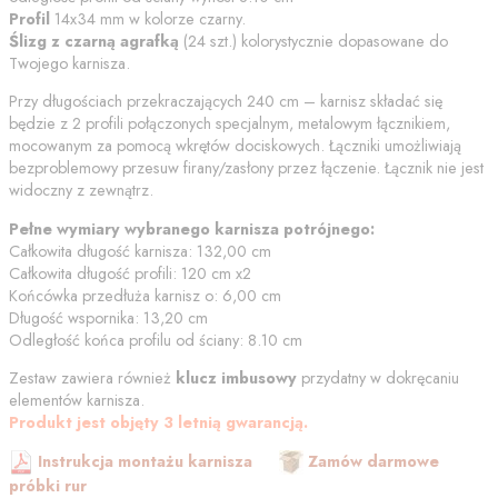
Profil
14x34 mm w kolorze
czarny
.
Ślizg z czarną agrafką
(
24
szt.) kolorystycznie dopasowane do
Twojego karnisza.
Przy długościach przekraczających 240 cm – karnisz składać się
będzie z 2 profili połączonych specjalnym, metalowym łącznikiem,
mocowanym za pomocą wkrętów dociskowych. Łączniki umożliwiają
bezproblemowy przesuw firany/zasłony przez łączenie. Łącznik nie jest
widoczny z zewnątrz.
Pełne wymiary wybranego karnisza potrójnego:
Całkowita długość karnisza:
132,00
cm
Całkowita długość profili:
120
cm
x2
Końcówka przedłuża karnisz o:
6,00
cm
Długość wspornika:
13,20
cm
Odległość końca profilu od
ściany
:
8.10
cm
Zestaw zawiera również
klucz imbusowy
przydatny w dokręcaniu
elementów karnisza.
Produkt jest objęty 3 letnią gwarancją.
Instrukcja montażu karnisza
Zamów darmowe
próbki rur