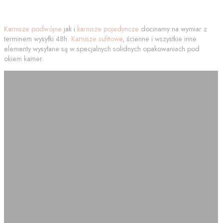
Karnisze podwójne
jak i
karnisze pojedyncze
docinamy na wymiar z
terminem wysyłki 48h.
Karnisze sufitowe
, ścienne i wszystkie inne
elementy wysyłane są w specjalnych solidnych opakowaniach pod
okiem kamer.