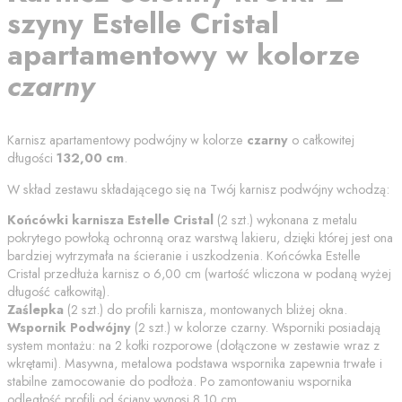
szyny
Estelle Cristal
apartamentowy
w kolorze
czarny
Karnisz apartamentowy podwójny w kolorze
czarny
o całkowitej
długości
132,00
cm
.
W skład zestawu składającego się na Twój karnisz podwójny wchodzą:
Końcówki karnisza
Estelle Cristal
(
2
szt.) wykonana z metalu
pokrytego powłoką ochronną oraz warstwą lakieru, dzięki której jest ona
bardziej wytrzymała na ścieranie i uszkodzenia. Końcówka
Estelle
Cristal
przedłuża karnisz o
6,00
cm (wartość wliczona w podaną wyżej
długość całkowitą).
Zaślepka
(
2
szt.) do profili karnisza, montowanych bliżej okna.
Wspornik Podwójny
(
2
szt.) w kolorze
czarny
. Wsporniki posiadają
system montażu: na 2 kołki rozporowe (dołączone w zestawie wraz z
wkrętami). Masywna, metalowa podstawa wspornika zapewnia trwałe i
stabilne zamocowanie do podłoża. Po zamontowaniu wspornika
odległość profili od
ściany
wynosi
8.10
cm