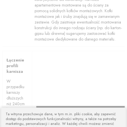
apartamentowe montowane są do ściany za
pomocą solidnych kołków montażowych. Kołki
montażowe jak i śruby znajdują się w zamawianym
zestawie. Gdy zaistnieje ewentualność montowania
konstrukcji do innego rodzaju ściany (np. do karton-
gipsu lub drewna) sugerujemy zastosować kołki
montażowe dedykowane do danego materiału.
Łączenie
profili
karnisza
W
przypadku
karniszy
dłuższych
niż 240cm
karnisze są
Ta witryna przechowuje dane, w tym m.in. pliki cookie, aby zapewnić
łączone z
dostęp do podstawowych funkcjonalności witryny, a także na potrzeby
dwóch lub
marketingu, personalizacji i analiz. W każdej chwili możesz zmienić
więcej