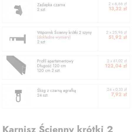
2
x
6,66
zł
Zaślepka czarna
13,32
zł
2
szt.
Wspornik
Ścienny krótki 2 szyny
2
x
25,96
zł
51,92
zł
(dokładne wymiary)
2
szt.
Profil
apartamentowy
2
x
61,02
zł
122,04
zł
Długość
120
cm
120
cm
2
szt.
24 x 0,33 zł
Ślizg z czarną agrafką
7,92
zł
24 szt.
Karnisz
Ścienny krótki 2