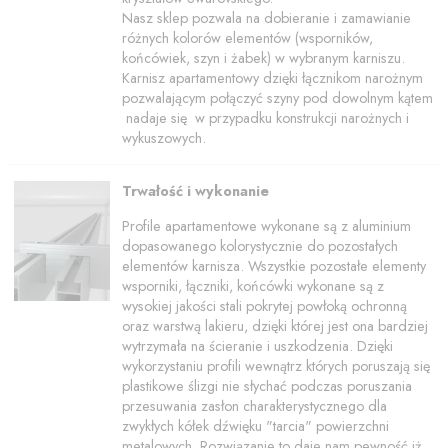
Nasz sklep pozwala na dobieranie i zamawianie
różnych kolorów elementów (wsporników,
końcówiek, szyn i żabek) w wybranym karniszu.
Karnisz apartamentowy dzięki łącznikom narożnym
pozwalającym połączyć szyny pod dowolnym kątem
nadaje się w przypadku konstrukcji narożnych i
wykuszowych.
Trwałość i wykonanie
Profile apartamentowe wykonane są z aluminium
dopasowanego kolorystycznie do pozostałych
elementów karnisza. Wszystkie pozostałe elementy
wsporniki, łączniki, końcówki wykonane są z
wysokiej jakości stali pokrytej powłoką ochronną
oraz warstwą lakieru, dzięki której jest ona bardziej
wytrzymała na ścieranie i uszkodzenia. Dzięki
wykorzystaniu profili wewnątrz których poruszają się
plastikowe ślizgi nie słychać podczas poruszania
przesuwania zasłon charakterystycznego dla
zwykłych kółek dźwięku "tarcia" powierzchni
metalowych. Rozwiązanie to daje nam pewność iż