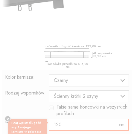
całkowita długość karnisza:
132,00
cm
dł. wspornika:
13,20
cm
końcówka przedłuża o:
6,00
cm
Kolor karnisza:
Czarny
Rodzaj wsporników:
Ścienny krótki 2 szyny
Takie same koncowki na wszystkich
profilach
Długość profilu:
Tutaj wpisz długość
cm
rury Twojego
karnisza w zakresie