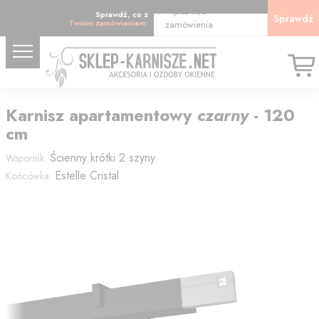
Wpisz kod
Sprawdź, co z
Sprawdź
Twoim zamówieniem:
zamówienia
Karnisz
apartamentowy
czarny
-
120
cm
Ścienny krótki 2 szyny
Wspornik:
Estelle Cristal
Końcówka: