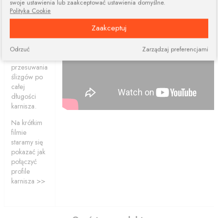
swoje ustawienia lub zaakceptować ustawienia domyślne.
elementów.
Polityka Cookie
Połączone
Zaakceptuj
profile
ciągle dają
nam
Odrzuć
Zarządzaj preferencjami
możliwość
przesuwania
ślizgów po
całej
długości
karnisza.
Na krótkim
filmie
staramy się
pokazać jak
połączyć
profile
karnisza >>