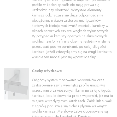
profile w żaden sposób nie mają prawa się
uszkodzić czy obetrzeć. Wszystkie elementy
karnisza odznaczają się dużą odpornością na
obciążenia, a dzięki zastosowaniu łączników
kontowych istnieje możliwość montażu karniszy w
oknach narożnych czy we wnękach wykuszowych.
W przypadku karniszy opartych na aluminiowych
profilach zasłony i firany okienne jesteśmy w stanie
przesuwać pod wspornikami, po całej długości
karnisza. Jeżeli zdecydujemy się na długi karnisz to
właśnie ten model jest się wprost idealny.
Cechy użytkowe
Odgórny system mocowania wsporników oraz
zastosowanie szyny wewnątrz profilu umożliwia
przesuwanie zawieszonych tkanin na całej długości
karnisza, bez blokowania przez wsporniki, jak ma to
miejsce w tradycyjnych karniszach. Żabki lub suwaki
z agrafką poruszają się cicho i płynnie wewnątrz
profilu karnisza. Metalowe żabki dopasowane są
kolorystycznie do konstrukcji. Karnisze