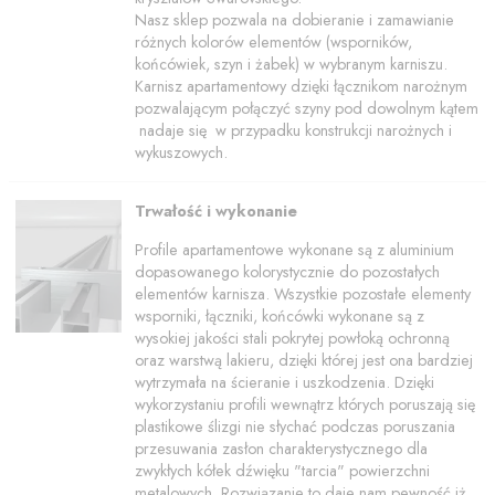
Nasz sklep pozwala na dobieranie i zamawianie
różnych kolorów elementów (wsporników,
końcówiek, szyn i żabek) w wybranym karniszu.
Karnisz apartamentowy dzięki łącznikom narożnym
pozwalającym połączyć szyny pod dowolnym kątem
nadaje się w przypadku konstrukcji narożnych i
wykuszowych.
Trwałość i wykonanie
Profile apartamentowe wykonane są z aluminium
dopasowanego kolorystycznie do pozostałych
elementów karnisza. Wszystkie pozostałe elementy
wsporniki, łączniki, końcówki wykonane są z
wysokiej jakości stali pokrytej powłoką ochronną
oraz warstwą lakieru, dzięki której jest ona bardziej
wytrzymała na ścieranie i uszkodzenia. Dzięki
wykorzystaniu profili wewnątrz których poruszają się
plastikowe ślizgi nie słychać podczas poruszania
przesuwania zasłon charakterystycznego dla
zwykłych kółek dźwięku "tarcia" powierzchni
metalowych. Rozwiązanie to daje nam pewność iż