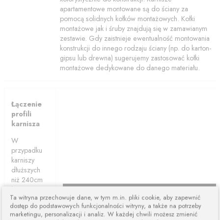
apartamentowe montowane są do ściany za
pomocą solidnych kołków montażowych. Kołki
montażowe jak i śruby znajdują się w zamawianym
zestawie. Gdy zaistnieje ewentualność montowania
konstrukcji do innego rodzaju ściany (np. do karton-
gipsu lub drewna) sugerujemy zastosować kołki
montażowe dedykowane do danego materiału.
Łączenie
profili
karnisza
W
przypadku
karniszy
dłuższych
niż 240cm
karnisze są
Ta witryna przechowuje dane, w tym m.in. pliki cookie, aby zapewnić
łączone z
dostęp do podstawowych funkcjonalności witryny, a także na potrzeby
dwóch lub
marketingu, personalizacji i analiz. W każdej chwili możesz zmienić
więcej