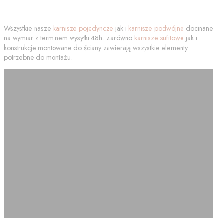
Wszystkie nasze
karnisze pojedyncze
jak i
karnisze podwójne
docinane
na wymiar z terminem wysyłki 48h. Zarówno
karnisze sufitowe
jak i
konstrukcje montowane do ściany zawierają wszystkie elementy
potrzebne do montażu.