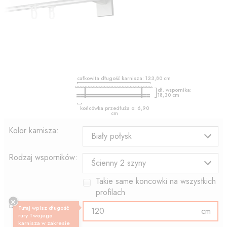
całkowita długość karnisza:
133,80
cm
dł. wspornika:
18,30
cm
końcówka przedłuża o:
6,90
cm
Kolor karnisza:
Biały połysk
Rodzaj wsporników:
Ścienny 2 szyny
Takie same koncowki na wszystkich
profilach
Długość profilu:
Tutaj wpisz długość
cm
rury Twojego
karnisza w zakresie