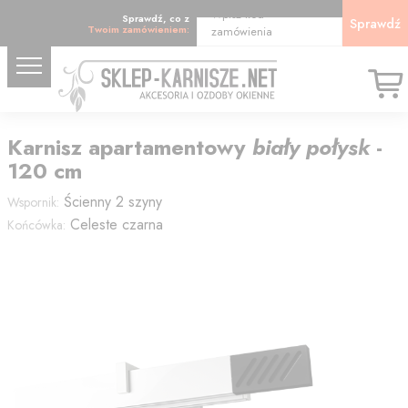
Wpisz kod
Sprawdź, co z
Sprawdź
Twoim zamówieniem:
zamówienia
Karnisz
apartamentowy
biały połysk
-
120
cm
Ścienny 2 szyny
Wspornik:
Celeste czarna
Końcówka: