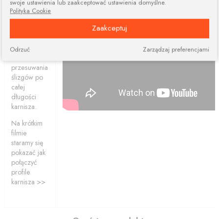
swoje ustawienia lub zaakceptować ustawienia domyślne.
elementów.
Polityka Cookie
Połączone
Zaakceptuj
profile
ciągle dają
nam
Odrzuć
Zarządzaj preferencjami
możliwość
przesuwania
ślizgów po
całej
długości
karnisza.
Na krótkim
filmie
staramy się
pokazać jak
połączyć
profile
karnisza >>