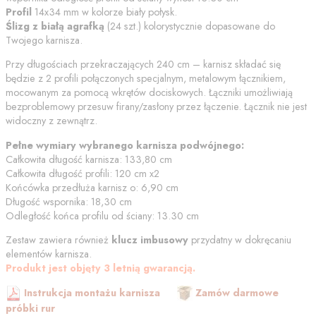
Profil
14x34 mm w kolorze
biały połysk
.
Ślizg z białą agrafką
(
24
szt.) kolorystycznie dopasowane do
Twojego karnisza.
Przy długościach przekraczających 240 cm – karnisz składać się
będzie z 2 profili połączonych specjalnym, metalowym łącznikiem,
mocowanym za pomocą wkrętów dociskowych. Łączniki umożliwiają
bezproblemowy przesuw firany/zasłony przez łączenie. Łącznik nie jest
widoczny z zewnątrz.
Pełne wymiary wybranego karnisza podwójnego:
Całkowita długość karnisza:
133,80
cm
Całkowita długość profili:
120
cm
x2
Końcówka przedłuża karnisz o:
6,90
cm
Długość wspornika:
18,30
cm
Odległość końca profilu od
ściany
:
13.30
cm
Zestaw zawiera również
klucz imbusowy
przydatny w dokręcaniu
elementów karnisza.
Produkt jest objęty 3 letnią gwarancją.
Instrukcja montażu karnisza
Zamów darmowe
próbki rur