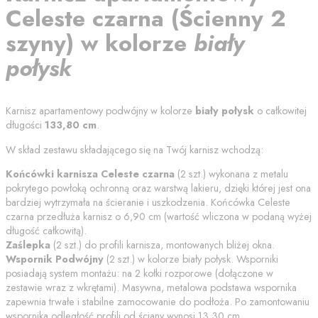
Celeste czarna
(
Ścienny 2
szyny
) w kolorze
biały
połysk
Karnisz apartamentowy podwójny w kolorze
biały połysk
o całkowitej
długości
133,80
cm
.
W skład zestawu składającego się na Twój karnisz wchodzą:
Końcówki karnisza
Celeste czarna
(
2
szt.) wykonana z metalu
pokrytego powłoką ochronną oraz warstwą lakieru, dzięki której jest ona
bardziej wytrzymała na ścieranie i uszkodzenia. Końcówka
Celeste
czarna
przedłuża karnisz o
6,90
cm (wartość wliczona w podaną wyżej
długość całkowitą).
Zaślepka
(
2
szt.) do profili karnisza, montowanych bliżej okna.
Wspornik Podwójny
(
2
szt.) w kolorze
biały połysk
. Wsporniki
posiadają system montażu: na 2 kołki rozporowe (dołączone w
zestawie wraz z wkrętami). Masywna, metalowa podstawa wspornika
zapewnia trwałe i stabilne zamocowanie do podłoża. Po zamontowaniu
wspornika odległość profili od
ściany
wynosi
13.30
cm