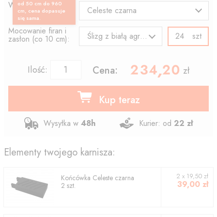
Wzór końcówki:
od 50 cm do 960
Celeste czarna
cm, cena dopasuje
się sama.
Mocowanie firan i
szt
Ślizg z białą agrafką
zasłon (co 10 cm):
234.20
,
Ilość:
Cena:
zł
Kup teraz
Wysyłka w
48h
Kurier: od
22 zł
Elementy twojego karnisza:
2
x
19,50
zł
Końcówka
Celeste czarna
39,00
zł
2
szt.