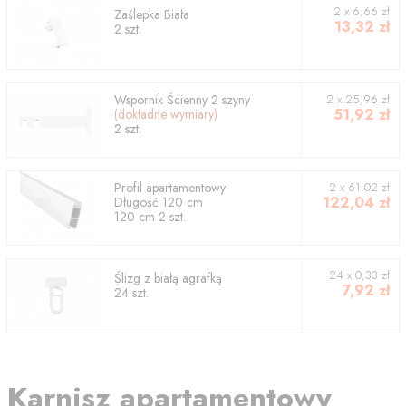
2
x
6,66
zł
Zaślepka Biała
13,32
zł
2
szt.
Wspornik
Ścienny 2 szyny
2
x
25,96
zł
51,92
zł
(dokładne wymiary)
2
szt.
Profil
apartamentowy
2
x
61,02
zł
122,04
zł
Długość
120
cm
120
cm
2
szt.
24 x 0,33 zł
Ślizg z białą agrafką
7,92
zł
24 szt.
Karnisz apartamentowy