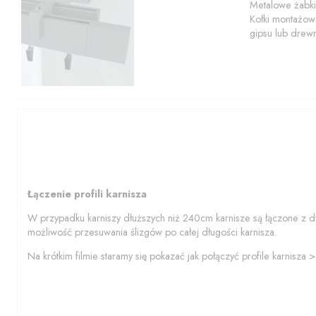
Metalowe żabki
Kołki montażowe
gipsu lub drew
Łączenie profili karnisza
W przypadku karniszy dłuższych niż 240cm karnisze są łączone z d
możliwość przesuwania ślizgów po całej długości karnisza.
Na krótkim filmie staramy się pokazać jak połączyć profile karnisza 