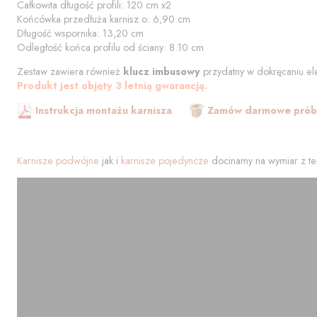
Całkowita długość profili:
120
cm
x2
Końcówka przedłuża karnisz o:
6,90
cm
Długość wspornika:
13,20
cm
Odległość końca profilu od
ściany
:
8.10
cm
Zestaw zawiera również
klucz imbusowy
przydatny w dokręcaniu el
Produkt jest objęty 3 letnią gwarancją.
Instrukcja montażu karnisza
Zamów darmowe próbk
Karnisze podwójne
jak i
karnisze pojedyncze
docinamy na wymiar z te