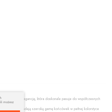
ch
ącą prostotę i elegancję, która doskonale pasuje do współczesnych
ili możesz
ały połysk. Posiadają szeroką gamę końcówek w pełnej kolorstyce