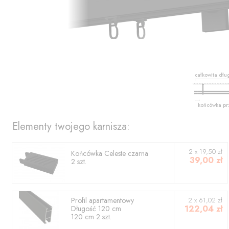
całkowita dłu
końcówka pr
Elementy twojego karnisza:
2
x
19,50
zł
Końcówka
Celeste czarna
39,00
zł
2
szt.
Profil
apartamentowy
2
x
61,02
zł
122,04
zł
Długość
120
cm
120
cm
2
szt.