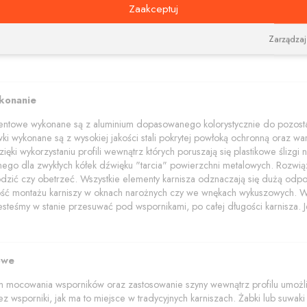
akończenia z elementami kryształów Swarovskiego.
Zaakceptuj
wala na dobieranie i zamawianie różnych kolorów elementów (wsporników, 
dzięki łącznikom narożnym pozwalającym połączyć szyny pod dowolnym ką
Zarządzaj
ykonanie
mentowe wykonane są z aluminium dopasowanego kolorystycznie do pozostał
wki wykonane są z wysokiej jakości stali pokrytej powłoką ochronną oraz wars
ięki wykorzystaniu profili wewnątrz których poruszają się plastikowe ślizg
znego dla zwykłych kółek dźwięku "tarcia" powierzchni metalowych. Rozwią
dzić czy obetrzeć. Wszystkie elementy karnisza odznaczają się dużą odpo
wość montażu karniszy w oknach narożnych czy we wnękach wykuszowych. W p
jesteśmy w stanie przesuwać pod wspornikami, po całej długości karnisza. Je
owe
 mocowania wsporników oraz zastosowanie szyny wewnątrz profilu umożliwi
z wsporniki, jak ma to miejsce w tradycyjnych karniszach. Żabki lub suwaki z