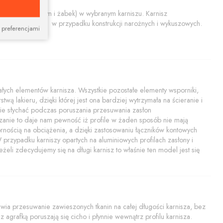
końcówiek, szyn i żabek) w wybranym karniszu. Karnisz
tem nadaje się w przypadku konstrukcji narożnych i wykuszowych.
 preferencjami
ych elementów karnisza. Wszystkie pozostałe elementy wsporniki,
twą lakieru, dzięki której jest ona bardziej wytrzymała na ścieranie i
i nie słychać podczas poruszania przesuwania zasłon
zanie to daje nam pewność iż profile w żaden sposób nie mają
rnością na obciążenia, a dzięki zastosowaniu łączników kontowych
rzypadku karniszy opartych na aluminiowych profilach zasłony i
żeli zdecydujemy się na długi karnisz to właśnie ten model jest się
a przesuwanie zawieszonych tkanin na całej długości karnisza, bez
 agrafką poruszają się cicho i płynnie wewnątrz profilu karnisza.