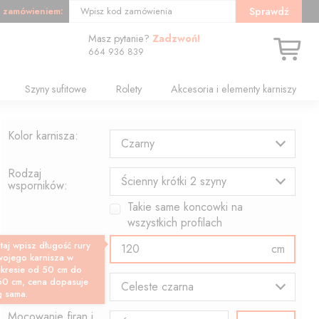
 zamówieniem:
Sprawdź
Wpisz kod zamówienia
Masz pytanie?
Zadzwoń!
664 936 839
Szyny sufitowe
Rolety
Akcesoria i elementy karniszy
Kolor karnisza:
Czarny
Rodzaj
Ścienny krótki 2 szyny
wsporników:
Takie same koncowki na
wszystkich profilach
Długość profilu:
taj wpisz długość rury
cm
wojego karnisza w
akresie od 50 cm do
Wzór końcówki:
60 cm, cena dopasuje
Celeste czarna
ę sama.
Mocowanie firan i