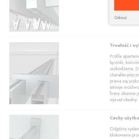
profili w tym z
Nasz sklep poz
apartamentowy 
Odrzuć
Trwałość i w
Profile aparta
łączniki, końcó
uszkodzenia. Dz
charakterystyc
prawa się uszko
istnieje możli
firany okienne 
wprost idealny.
Cechy użytk
Odgórny system
blokowania prze