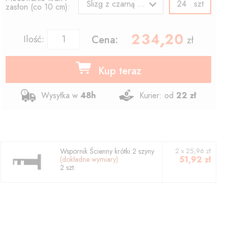
szt
Ślizg z czarną agrafką
zasłon (co 10 cm):
234.20
,
Ilość:
Cena:
zł
Kup teraz
Wysyłka w
48h
Kurier: od
22 zł
Wspornik
Ścienny krótki 2 szyny
2
x
25,96
zł
51,92
zł
(dokładne wymiary)
2
szt.