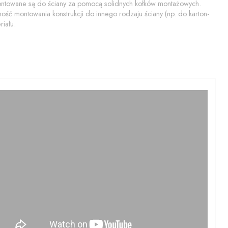
montowane są do ściany za pomocą solidnych kołków montażowych.
ość montowania konstrukcji do innego rodzaju ściany (np. do karton-
iału.