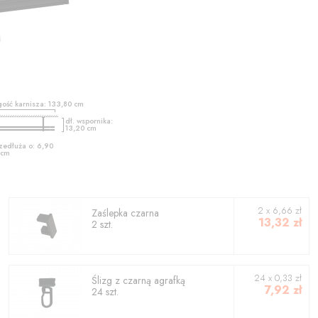
gość karnisza:
133,80
cm
dł. wspornika:
13,20
cm
zedłuża o:
6,90
cm
2
x
6,66
zł
Zaślepka czarna
13,32
zł
2
szt.
24 x 0,33 zł
Ślizg z czarną agrafką
7,92
zł
24 szt.