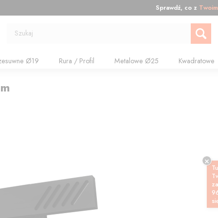
Sprawdź, co z
Twoim
Szukaj
zesuwne Ø19
Rura / Profil
Metalowe Ø25
Kwadratowe
cm
Tu
T
z
9
si