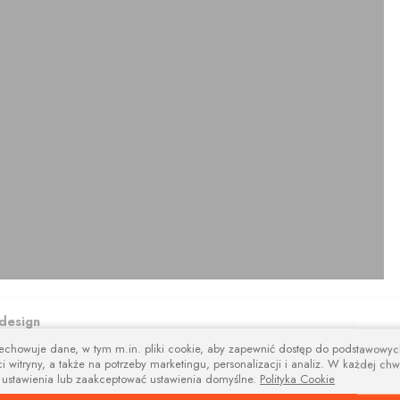
design
zechowuje dane, w tym m.in. pliki cookie, aby zapewnić dostęp do podstawowy
na i nowoczesne wsporniki i tworzą niebanalną kompozycję estetyczną łącz
i witryny, a także na potrzeby marketingu, personalizacji i analiz. W każdej chw
 ustawienia lub zaakceptować ustawienia domyślne.
Polityka Cookie
amentowe polecamy w trzech kolorach: aluminium szczotkowane, czerny i bi