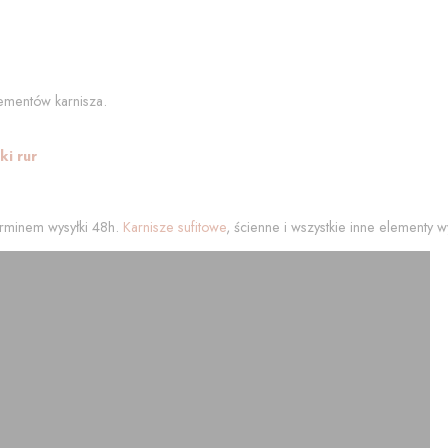
ementów karnisza.
i rur
rminem wysyłki 48h.
Karnisze sufitowe
, ścienne i wszystkie inne elementy