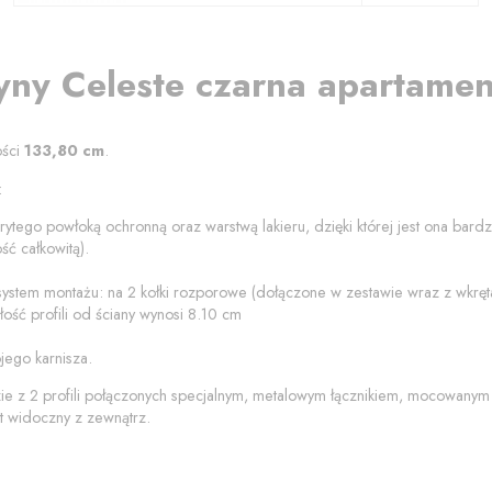
yny
Celeste czarna
apartame
ości
133,80
cm
.
:
rytego powłoką ochronną oraz warstwą lakieru, dzięki której jest ona bard
ć całkowitą).
 system montażu: na 2 kołki rozporowe (dołączone w zestawie wraz z wkrę
ość profili od
ściany
wynosi
8.10
cm
jego karnisza.
zie z 2 profili połączonych specjalnym, metalowym łącznikiem, mocowanym
t widoczny z zewnątrz.