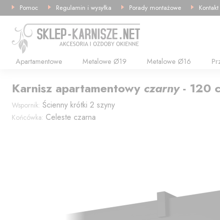
Pomoc
Regulamin i wysyłka
Porady montażowe
Kontakt
Apartamentowe
Metalowe Ø19
Metalowe Ø16
Pr
Karnisz
apartamentowy
czarny
-
120
Ścienny krótki 2 szyny
Wspornik:
Celeste czarna
Końcówka: