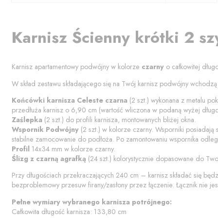
Karnisz
Ścienny krótki 2 sz
Karnisz apartamentowy podwójny w kolorze
czarny
o całkowitej dług
W skład zestawu składającego się na Twój karnisz podwójny wchodzą
Końcówki karnisza
Celeste czarna
(
2
szt.) wykonana z metalu pok
przedłuża karnisz o
6,90
cm (wartość wliczona w podaną wyżej długoś
Zaślepka
(
2
szt.) do profili karnisza, montowanych bliżej okna.
Wspornik Podwójny
(
2
szt.) w kolorze
czarny
. Wsporniki posiadają
stabilne zamocowanie do podłoża. Po zamontowaniu wspornika odległ
Profil
14x34 mm w kolorze
czarny
.
Ślizg z czarną agrafką
(
24
szt.) kolorystycznie dopasowane do Two
Przy długościach przekraczających 240 cm – karnisz składać się będ
bezproblemowy przesuw firany/zasłony przez łączenie. Łącznik nie jes
Pełne wymiary wybranego karnisza potrójnego:
Całkowita długość karnisza:
133,80
cm