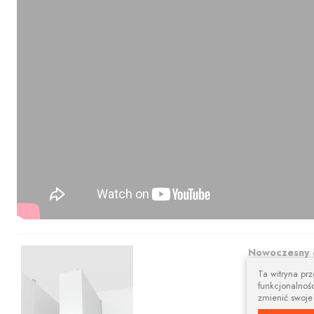
Nowoczesny 
Ta witryna pr
Prostokątna szy
funkcjonalnośc
aranżacji.
zmienić swoje
Karnisze apart