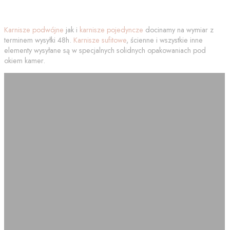
Karnisze podwójne
jak i
karnisze pojedyncze
docinamy na wymiar z
terminem wysyłki 48h.
Karnisze sufitowe
, ścienne i wszystkie inne
elementy wysyłane są w specjalnych solidnych opakowaniach pod
okiem kamer.