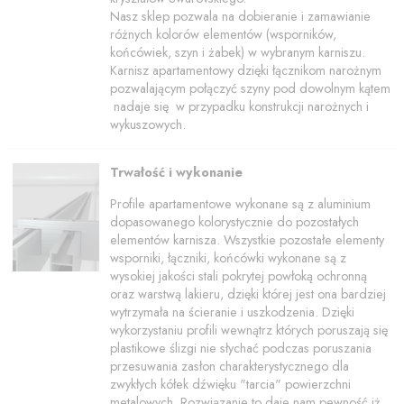
Nasz sklep pozwala na dobieranie i zamawianie
różnych kolorów elementów (wsporników,
końcówiek, szyn i żabek) w wybranym karniszu.
Karnisz apartamentowy dzięki łącznikom narożnym
pozwalającym połączyć szyny pod dowolnym kątem
nadaje się w przypadku konstrukcji narożnych i
wykuszowych.
Trwałość i wykonanie
Profile apartamentowe wykonane są z aluminium
dopasowanego kolorystycznie do pozostałych
elementów karnisza. Wszystkie pozostałe elementy
wsporniki, łączniki, końcówki wykonane są z
wysokiej jakości stali pokrytej powłoką ochronną
oraz warstwą lakieru, dzięki której jest ona bardziej
wytrzymała na ścieranie i uszkodzenia. Dzięki
wykorzystaniu profili wewnątrz których poruszają się
plastikowe ślizgi nie słychać podczas poruszania
przesuwania zasłon charakterystycznego dla
zwykłych kółek dźwięku "tarcia" powierzchni
metalowych. Rozwiązanie to daje nam pewność iż