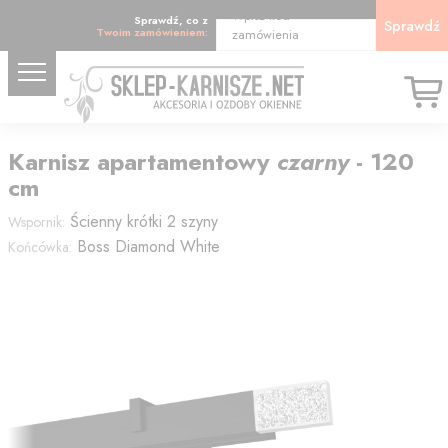
Wpisz kod
Sprawdź, co z
Sprawdź
Twoim zamówieniem:
zamówienia
Karnisz
apartamentowy
czarny
-
120
cm
Ścienny krótki 2 szyny
Wspornik:
Boss Diamond White
Końcówka: