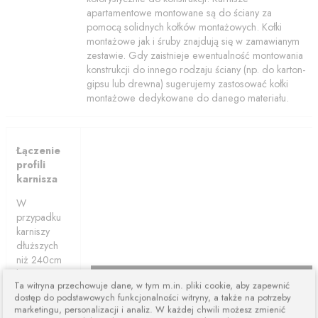
apartamentowe montowane są do ściany za
pomocą solidnych kołków montażowych. Kołki
montażowe jak i śruby znajdują się w zamawianym
zestawie. Gdy zaistnieje ewentualność montowania
konstrukcji do innego rodzaju ściany (np. do karton-
gipsu lub drewna) sugerujemy zastosować kołki
montażowe dedykowane do danego materiału.
Łączenie
profili
karnisza
W
przypadku
karniszy
dłuższych
niż 240cm
karnisze są
Ta witryna przechowuje dane, w tym m.in. pliki cookie, aby zapewnić
łączone z
dostęp do podstawowych funkcjonalności witryny, a także na potrzeby
dwóch lub
marketingu, personalizacji i analiz. W każdej chwili możesz zmienić
więcej