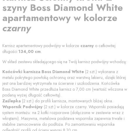
szyny
Boss Diamond White
apartamentowy
w kolorze
czarny
Karnisz apartamentowy podwójny w kolorze
czarny
o całkowitej
długości
134,00
cm
.
W skład zestawu składającego się na Twój karnisz podwójny wchodzą:
Końcówki karnisza
Boss Diamond White
(
2
szt.) wykonana z
metalu pokrytego powłoką ochronną oraz warstwą lakieru, dzięki której
jest ona bardziej wytrzymała na ścieranie i uszkodzenia. Końcówka
Boss Diamond White
przedłuża karnisz o
7,00
cm (wartość wliczona w
podaną wyżej długość całkowitą).
Zaślepka
(
2
szt.) do profili karnisza, montowanych bliżej okna.
Wspornik Podwójny
(
2
szt.) w kolorze
czarny
. Wsporniki posiadają
system montażu: na 2 kołki rozporowe (dołączone w zestawie wraz z
wkrętami). Masywna, metalowa podstawa wspornika zapewnia trwałe i
stabilne zamocowanie do podłoża. Po zamontowaniu wspornika
odległość profili od
ściany
wynosi
8.10
cm