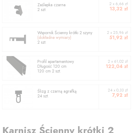
2
x
6,66
zł
Zaślepka czarna
13,32
zł
2
szt.
Wspornik
Ścienny krótki 2 szyny
2
x
25,96
zł
51,92
zł
(dokładne wymiary)
2
szt.
Profil
apartamentowy
2
x
61,02
zł
122,04
zł
Długość
120
cm
120
cm
2
szt.
24 x 0,33 zł
Ślizg z czarną agrafką
7,92
zł
24 szt.
Karnisz
Ścienny krótki 2