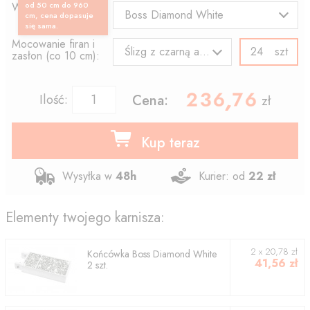
Wzór końcówki:
od 50 cm do 960
Boss Diamond White
cm, cena dopasuje
się sama.
Mocowanie firan i
szt
Ślizg z czarną agrafką
zasłon (co 10 cm):
236.76
,
Ilość:
Cena:
zł
Kup teraz
Wysyłka w
48h
Kurier: od
22 zł
Elementy twojego karnisza:
2
x
20,78
zł
Końcówka
Boss Diamond White
41,56
zł
2
szt.