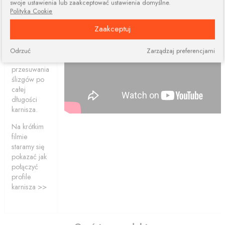
swoje ustawienia lub zaakceptować ustawienia domyślne.
elementów.
Polityka Cookie
Połączone
Zaakceptuj
profile
ciągle dają
nam
Odrzuć
Zarządzaj preferencjami
możliwość
przesuwania
ślizgów po
całej
długości
karnisza.
Na krótkim
filmie
staramy się
pokazać jak
połączyć
profile
karnisza >>