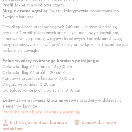
Profil
14x34 mm w kolorze
czarny
.
Ślizg z czarną agrafką
(
24
szt.) kolorystycznie dopasowane do
Twojego karnisza.
Przy długościach przekraczających 240 cm – karnisz składać się
będzie z 2 profili połączonych specjalnym, metalowym łącznikiem,
mocowanym za pomocą wkrętów dociskowych. Łączniki umożliwiają
bezproblemowy przesuw firany/zasłony przez łączenie. Łącznik nie jest
widoczny z zewnątrz.
Pełne wymiary wybranego karnisza potrójnego:
Całkowita długość karnisza:
134,00
cm
Całkowita długość profili:
120
cm
x2
Końcówka przedłuża karnisz o:
7,00
cm
Długość wspornika:
13,20
cm
Odległość końca profilu od
ściany
:
8.10
cm
Zestaw zawiera również
klucz imbusowy
przydatny w dokręcaniu
elementów karnisza.
Produkt jest objęty 3 letnią gwarancją.
Instrukcja montażu karnisza
Zamów darmowe
próbki rur