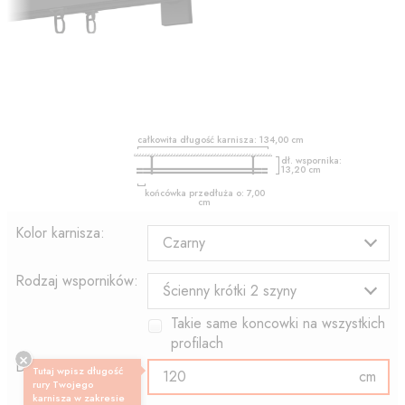
całkowita długość karnisza:
134,00
cm
dł. wspornika:
13,20
cm
końcówka przedłuża o:
7,00
cm
Kolor karnisza:
Czarny
Rodzaj wsporników:
Ścienny krótki 2 szyny
Takie same koncowki na wszystkich
profilach
Długość profilu:
Tutaj wpisz długość
cm
rury Twojego
karnisza w zakresie