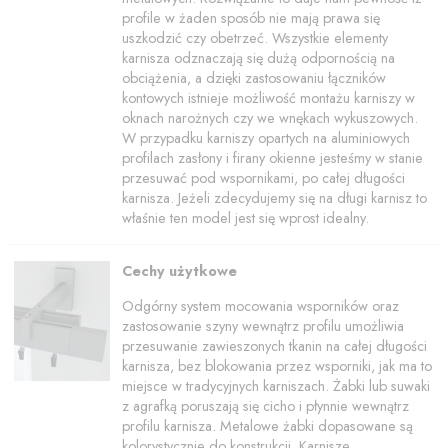
profile w żaden sposób nie mają prawa się
uszkodzić czy obetrzeć. Wszystkie elementy
karnisza odznaczają się dużą odpornością na
obciążenia, a dzięki zastosowaniu łączników
kontowych istnieje możliwość montażu karniszy w
oknach narożnych czy we wnękach wykuszowych.
W przypadku karniszy opartych na aluminiowych
profilach zasłony i firany okienne jesteśmy w stanie
przesuwać pod wspornikami, po całej długości
karnisza. Jeżeli zdecydujemy się na długi karnisz to
właśnie ten model jest się wprost idealny.
Cechy użytkowe
Odgórny system mocowania wsporników oraz
zastosowanie szyny wewnątrz profilu umożliwia
przesuwanie zawieszonych tkanin na całej długości
karnisza, bez blokowania przez wsporniki, jak ma to
miejsce w tradycyjnych karniszach. Żabki lub suwaki
z agrafką poruszają się cicho i płynnie wewnątrz
profilu karnisza. Metalowe żabki dopasowane są
kolorystycznie do konstrukcji. Karnisze