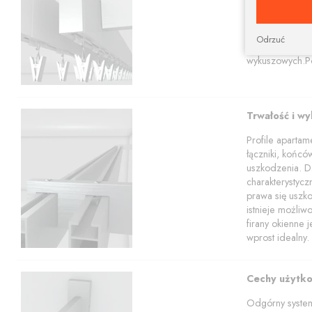
Karnisze apart
profili w tym z
Nasz sklep poz
Odrzuć
apartamentowy 
wykuszowych.Po
Trwałość i w
Profile aparta
łączniki, końcó
uszkodzenia. Dz
charakterystyc
prawa się uszko
istnieje możli
firany okienne 
wprost idealny.
Cechy użytk
Odgórny system