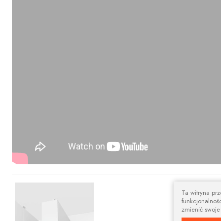
Nowoczesny 
Ta witryna pr
funkcjonalnośc
Prostokątna szy
zmienić swoje
aranżacji.