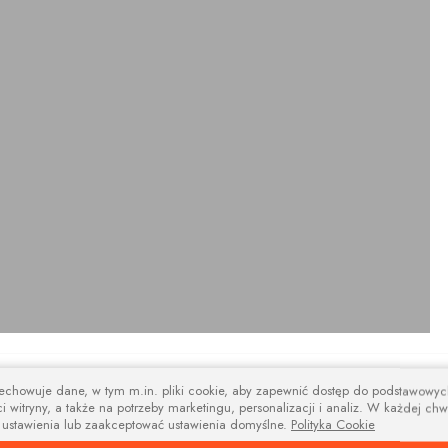
design
zechowuje dane, w tym m.in. pliki cookie, aby zapewnić dostęp do podstawowy
i witryny, a także na potrzeby marketingu, personalizacji i analiz. W każdej chw
na i nowoczesne wsporniki i tworzą niebanalną kompozycję estetyczną łącz
 ustawienia lub zaakceptować ustawienia domyślne.
Polityka Cookie