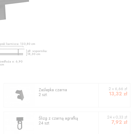
gość karnisza:
133,80
cm
dł. wspornika:
18,30
cm
zedłuża o:
6,90
cm
2
x
6,66
zł
Zaślepka czarna
13,32
zł
2
szt.
24 x 0,33 zł
Ślizg z czarną agrafką
7,92
zł
24 szt.