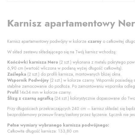
Karnisz apartamentowy
Ne
Karnisz apartamentowy podwójny w kolorze
czarny
o całkowitej dług
W skład zestawu składającego się na Twój karnisz wchodzą:
Końcówki karnisza
Nero
(
2
szt.) wykonana z metalu pokrytego powł
6,90
cm (wartość wliczona w podaną wyżej długość całkowitą).
Zaślepka
(
2
szt.) do profili karnisza, montowanych bliżej okna.
Wspornik Podwójny
(
2
szt.) w kolorze
czarny
. Wsporniki posiadają
stabilne zamocowanie do podłoża. Po zamontowaniu wspornika odległ
Profil
14x34 mm w kolorze
czarny
.
Ślizg z czarną agrafką
(
24
szt.) kolorystycznie dopasowane do Two
Przy długościach przekraczających 240 cm – karnisz składać się będ
bezproblemowy przesuw firany/zasłony przez łączenie. Łącznik nie jes
Pełne wymiary wybranego karnisza podwójnego:
Całkowita długość karnisza:
133,80
cm