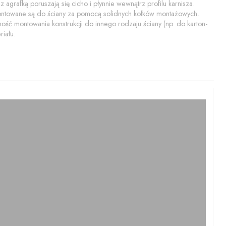
 agrafką poruszają się cicho i płynnie wewnątrz profilu karnisza.
montowane są do ściany za pomocą solidnych kołków montażowych.
ość montowania konstrukcji do innego rodzaju ściany (np. do karton-
iału.