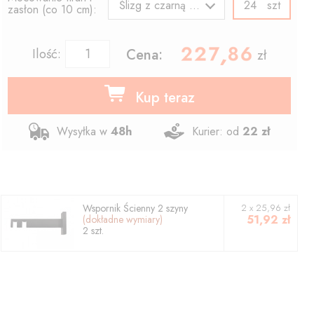
szt
Ślizg z czarną agrafką
zasłon (co 10 cm):
227.86
,
Ilość:
Cena:
zł
Kup teraz
Wysyłka w
48h
Kurier: od
22 zł
Wspornik
Ścienny 2 szyny
2
x
25,96
zł
51,92
zł
(dokładne wymiary)
2
szt.