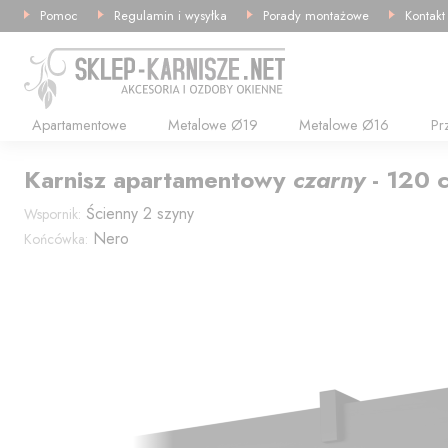
Pomoc
Regulamin i wysyłka
Porady montażowe
Kontakt
Apartamentowe
Metalowe Ø19
Metalowe Ø16
Pr
Karnisz
apartamentowy
czarny
-
120
Ścienny 2 szyny
Wspornik:
Nero
Końcówka: