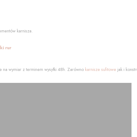
ementów karnisza.
i rur
 na wymiar z terminem wysyłki 48h. Zarówno
karnisze sufitowe
jak i kons