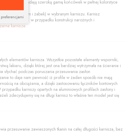
ały połysk. Posiadają szeroką gamę końcówek w pełnej kolorstyce
końcówiek, szyn i żabek) w wybranym karniszu. Karnisz
 preferencjami
tem nadaje się w przypadku konstrukcji narożnych i
zarne karnisze
.
ych elementów karnisza. Wszystkie pozostałe elementy wsporniki,
twą lakieru, dzięki której jest ona bardziej wytrzymała na ścieranie i
i nie słychać podczas poruszania przesuwania zasłon
zanie to daje nam pewność iż profile w żaden sposób nie mają
rnością na obciążenia, a dzięki zastosowaniu łączników kontowych
rzypadku karniszy opartych na aluminiowych profilach zasłony i
żeli zdecydujemy się na długi karnisz to właśnie ten model jest się
a przesuwanie zawieszonych tkanin na całej długości karnisza, bez