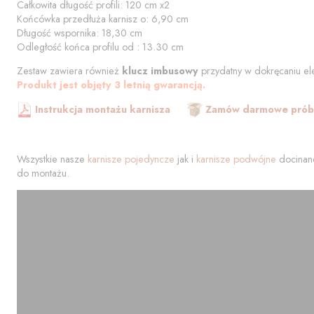
Całkowita długość profili:
120
cm
x2
Końcówka przedłuża karnisz o:
6,90
cm
Długość wspornika:
18,30
cm
Odległość końca profilu od
:
13.30
cm
Zestaw zawiera również
klucz imbusowy
przydatny w dokręcaniu el
Produkt jest objęty 3 letnią gwarancją.
Instrukcja montażu karnisza
Zamów darmowe próbk
Wszystkie nasze
karnisze pojedyncze
jak i
karnisze podwójne
docinane
do montażu.