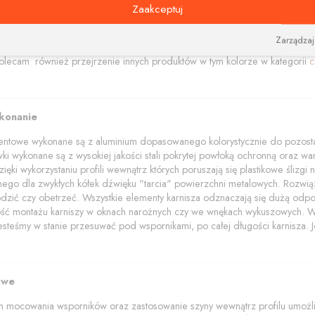
amentowe polecamy w trzech kolorach: aluminium szczotkowane, czerny i bi
Zaakceptuj
akończenia z elementami kryształów Swarovskiego.
wala na dobieranie i zamawianie różnych kolorów elementów (wsporników, 
Zarządzaj
dzięki łącznikom narożnym pozwalającym połączyć szyny pod dowolnym ką
lecam również przejrzenie innych produktów w tym kolorze w kategorii
c
ykonanie
mentowe wykonane są z aluminium dopasowanego kolorystycznie do pozostał
wki wykonane są z wysokiej jakości stali pokrytej powłoką ochronną oraz wars
ięki wykorzystaniu profili wewnątrz których poruszają się plastikowe ślizg
znego dla zwykłych kółek dźwięku "tarcia" powierzchni metalowych. Rozwią
dzić czy obetrzeć. Wszystkie elementy karnisza odznaczają się dużą odpo
wość montażu karniszy w oknach narożnych czy we wnękach wykuszowych. W p
jesteśmy w stanie przesuwać pod wspornikami, po całej długości karnisza. Je
owe
 mocowania wsporników oraz zastosowanie szyny wewnątrz profilu umożliwi