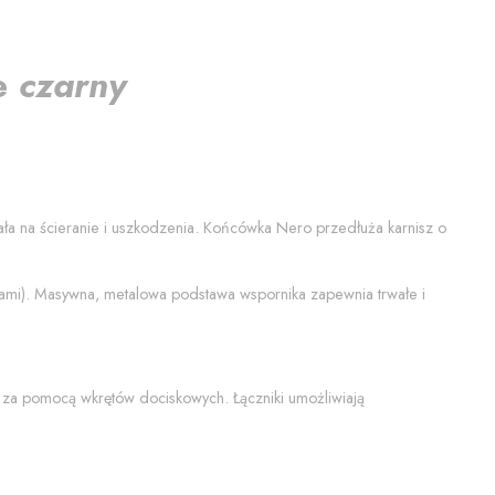
ze
czarny
mała na ścieranie i uszkodzenia. Końcówka
Nero
przedłuża karnisz o
tami). Masywna, metalowa podstawa wspornika zapewnia trwałe i
 za pomocą wkrętów dociskowych. Łączniki umożliwiają