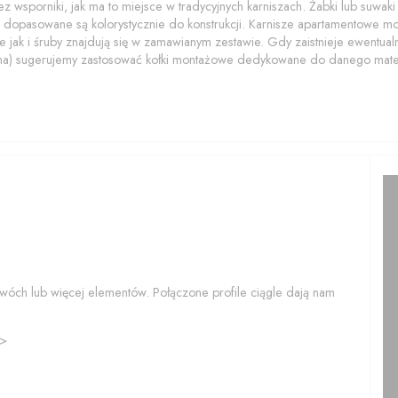
z wsporniki, jak ma to miejsce w tradycyjnych karniszach. Żabki lub suwaki z
 dopasowane są kolorystycznie do konstrukcji. Karnisze apartamentowe 
 jak i śruby znajdują się w zamawianym zestawie. Gdy zaistnieje ewentualn
na) sugerujemy zastosować kołki montażowe dedykowane do danego mater
wóch lub więcej elementów. Połączone profile ciągle dają nam
>>