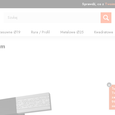
Sprawdź, co z
Twoim
Szukaj
zesuwne Ø19
Rura / Profil
Metalowe Ø25
Kwadratowe
cm
Tu
T
z
9
si