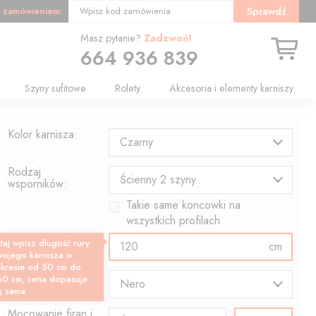
 zamówieniem:
Sprawdź
Wpisz kod zamówienia
Masz pytanie?
Zadzwoń!
664 936 839
Szyny sufitowe
Rolety
Akcesoria i elementy karniszy
Kolor karnisza:
Czarny
Rodzaj
Ścienny 2 szyny
wsporników:
Takie same koncowki na
wszystkich profilach
Długość profilu:
taj wpisz długość rury
cm
wojego karnisza w
akresie od 50 cm do
Wzór końcówki:
60 cm, cena dopasuje
Nero
ę sama.
Mocowanie firan i