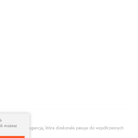
ch
ili możesz
ącą prostotę i elegancję, która doskonale pasuje do współczesnych