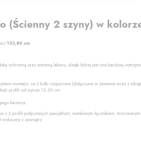
ro
(
Ścienny 2 szyny
) w kolor
ości
133,80
cm
.
oką ochronną oraz warstwą lakieru, dzięki której jest ona bardziej wytrzy
 system montażu: na 2 kołki rozporowe (dołączone w zestawie wraz z wkrę
ość profili od
wynosi
13.30
cm
jego karnisza.
zie z 2 profili połączonych specjalnym, metalowym łącznikiem, mocowanym
t widoczny z zewnątrz.