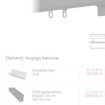
całkowita dłu
końcówka pr
Elementy twojego karnisza:
2
x
16,33
zł
Końcówka
Nero
32,66
zł
2
szt.
Profil
apartamentowy
2
x
61,02
zł
122,04
zł
Długość
120
cm
120
cm
2
szt.