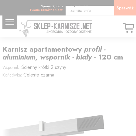
Wpisz kod
Sprawdź, co z
Sprawdź
Twoim zamówieniem:
zamówienia
Karnisz
apartamentowy
profil -
aluminium, wspornik - biały
-
120
cm
Ścienny krótki 2 szyny
Wspornik:
Celeste czarna
Końcówka: