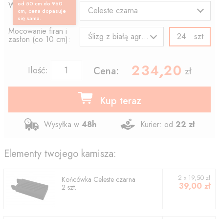
Wzór końcówki:
od 50 cm do 960
Celeste czarna
cm, cena dopasuje
się sama.
Mocowanie firan i
szt
Ślizg z białą agrafką
zasłon (co 10 cm):
234.20
,
Ilość:
Cena:
zł
Kup teraz
Wysyłka w
48h
Kurier: od
22 zł
Elementy twojego karnisza:
2
x
19,50
zł
Końcówka
Celeste czarna
39,00
zł
2
szt.