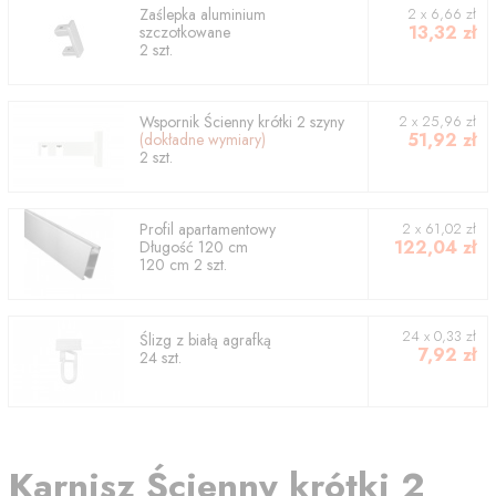
Zaślepka aluminium
2
x
6,66
zł
13,32
zł
szczotkowane
2
szt.
Wspornik
Ścienny krótki 2 szyny
2
x
25,96
zł
51,92
zł
(dokładne wymiary)
2
szt.
Profil
apartamentowy
2
x
61,02
zł
122,04
zł
Długość
120
cm
120
cm
2
szt.
24 x 0,33 zł
Ślizg z białą agrafką
7,92
zł
24 szt.
Karnisz
Ścienny krótki 2