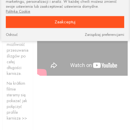
marketingu, personalizacji i analiz. W każdej chwili możesz zmienić
dwóch lub
swoje ustawienia lub zaakceptować ustawienia domyślne.
więcej
Polityka Cookie
elementów.
Połączone
Zaakceptuj
profile
ciągle dają
Odrzuć
Zarządzaj preferencjami
nam
możliwość
przesuwania
ślizgów po
całej
długości
karnisza.
Na krótkim
filmie
staramy się
pokazać jak
połączyć
profile
karnisza >>