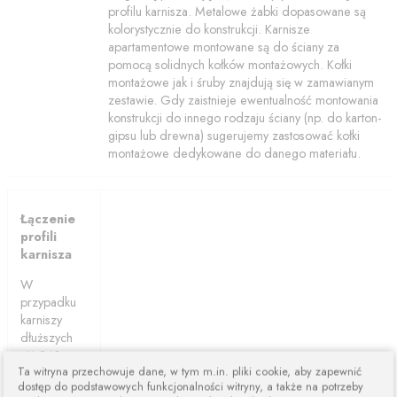
profilu karnisza. Metalowe żabki dopasowane są
kolorystycznie do konstrukcji. Karnisze
apartamentowe montowane są do ściany za
pomocą solidnych kołków montażowych. Kołki
montażowe jak i śruby znajdują się w zamawianym
zestawie. Gdy zaistnieje ewentualność montowania
konstrukcji do innego rodzaju ściany (np. do karton-
gipsu lub drewna) sugerujemy zastosować kołki
montażowe dedykowane do danego materiału.
Łączenie
profili
karnisza
W
przypadku
karniszy
dłuższych
niż 240cm
Ta witryna przechowuje dane, w tym m.in. pliki cookie, aby zapewnić
karnisze są
dostęp do podstawowych funkcjonalności witryny, a także na potrzeby
łączone z