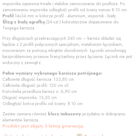
wspornika zapewnia trwałe i stabilne zamocowanie do podłoża. Po
zamontowaniu wspornika odległość profili od
ściany
wynosi
8.10
cm
Profil
14x34 mm w kolorze
profil - aluminium, wspornik - biały
.
Ślizg z białą agrafką
(
24
szt.) kolorystycznie dopasowane do
Twojego karnisza.
Przy długościach przekraczających 240 cm – karnisz składać się
będzie z 2 profili połączonych specjalnym, metalowym łącznikiem,
mocowanym za pomocą wkrętów dociskowych. Łączniki umożliwiają
bezproblemowy przesuw firany/zasłony przez łączenie. Łącznik nie jest
widoczny z zewnątrz.
Pełne wymiary wybranego karnisza potrójnego:
Całkowita długość karnisza:
133,80
cm
Całkowita długość profili:
120
cm
x2
Końcówka przedłuża karnisz o:
6,90
cm
Długość wspornika:
13,20
cm
Odległość końca profilu od
ściany
:
8.10
cm
Zestaw zawiera również
klucz imbusowy
przydatny w dokręcaniu
elementów karnisza.
Produkt jest objęty 3 letnią gwarancją.