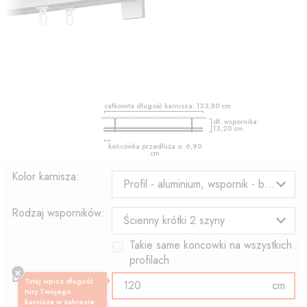
całkowita długość karnisza:
133,80
cm
dł. wspornika:
13,20
cm
końcówka przedłuża o:
6,90
cm
Kolor karnisza:
Profil - aluminium, wspornik - biały
Rodzaj wsporników:
Ścienny krótki 2 szyny
Takie same koncowki na wszystkich
profilach
Długość profilu:
Tutaj wpisz długość
cm
rury Twojego
karnisza w zakresie