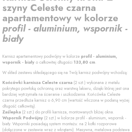
szyny
Celeste czarna
apartamentowy
w kolorze
profil - aluminium, wspornik -
biały
Karnisz apartamentowy podwójny w kolorze
profil - aluminium,
wspornik - biały
o całkowitej długości
133,80
cm
.
W skład zestawu składającego się na Twój karnisz podwójny wchodzą:
Końcówki karnisza
Celeste czarna
(
2
szt.) wykonana z metalu
pokrytego powłoką ochronną oraz warstwą lakieru, dzięki której jest ona
bardziej wytrzymała na ścieranie i uszkodzenia. Końcówka
Celeste
czarna
przedłuża karnisz o
6,90
cm (wartość wliczona w podaną wyżej
długość całkowitą).
Zaślepka
(
2
szt.) do profili karnisza, montowanych bliżej okna.
Wspornik Podwójny
(
2
szt.) w kolorze
profil - aluminium, wspornik -
biały
. Wsporniki posiadają system montażu: na 2 kołki rozporowe
(dołączone w zestawie wraz z wkrętami). Masywna, metalowa podstawa