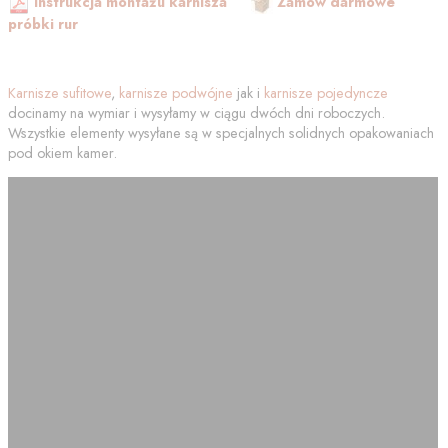
Instrukcja montażu karnisza
Zamów darmowe
próbki rur
Karnisze sufitowe
,
karnisze podwójne
jak i
karnisze pojedyncze
docinamy na wymiar i wysyłamy w ciągu dwóch dni roboczych.
Wszystkie elementy wysyłane są w specjalnych solidnych opakowaniach
pod okiem kamer.