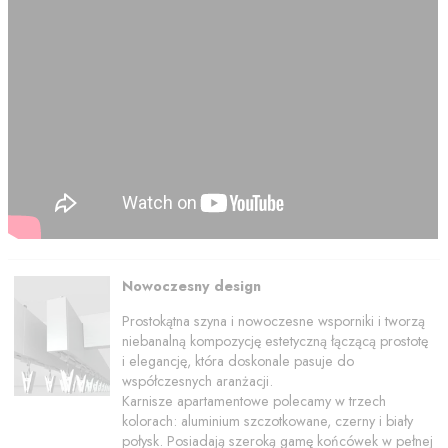
Nowoczesny design
Prostokątna szyna i nowoczesne wsporniki i tworzą
niebanalną kompozycję estetyczną łączącą prostotę
i elegancję, która doskonale pasuje do
współczesnych aranżacji.
Karnisze apartamentowe polecamy w trzech
kolorach: aluminium szczotkowane, czerny i biały
połysk. Posiadają szeroką gamę końcówek w pełnej