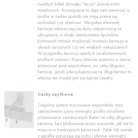
zwykłych kółek dźwięku "tarcia" powierzchni
metalowych. Rozwiązanie to daje nam pewność iż
profile w żaden sposób nie mają prawa się
uszkodzić czy obetrzeć. Wszystkie elementy
karnisza odznaczają się dużą odpornością na
obciążenia, a dzięki zastosowaniu łączników
kontowych istnieje możliwość montażu karniszy w
oknach narożnych czy we wnękach wykuszowych.
W przypadku karniszy opartych na aluminiowych
profilach zasłony i firany okienne jesteśmy w stanie
przesuwać pod wspornikami, po całej długości
karnisza. Jeżeli zdecydujemy się na długi karnisz to
właśnie ten model jest się wprost idealny.
Cechy użytkowe
Odgórny system mocowania wsporników oraz
zastosowanie szyny wewnątrz profilu umożliwia
przesuwanie zawieszonych tkanin na całej długości
karnisza, bez blokowania przez wsporniki, jak ma to
miejsce w tradycyjnych karniszach. Żabki lub suwaki
z agrafką poruszają się cicho i płynnie wewnątrz