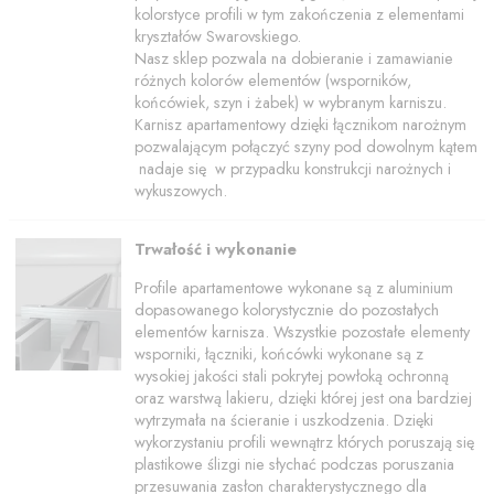
kolorstyce profili w tym zakończenia z elementami
kryształów Swarovskiego.
Nasz sklep pozwala na dobieranie i zamawianie
różnych kolorów elementów (wsporników,
końcówiek, szyn i żabek) w wybranym karniszu.
Karnisz apartamentowy dzięki łącznikom narożnym
pozwalającym połączyć szyny pod dowolnym kątem
nadaje się w przypadku konstrukcji narożnych i
wykuszowych.
Trwałość i wykonanie
Profile apartamentowe wykonane są z aluminium
dopasowanego kolorystycznie do pozostałych
elementów karnisza. Wszystkie pozostałe elementy
wsporniki, łączniki, końcówki wykonane są z
wysokiej jakości stali pokrytej powłoką ochronną
oraz warstwą lakieru, dzięki której jest ona bardziej
wytrzymała na ścieranie i uszkodzenia. Dzięki
wykorzystaniu profili wewnątrz których poruszają się
plastikowe ślizgi nie słychać podczas poruszania
przesuwania zasłon charakterystycznego dla