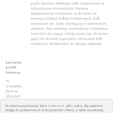
profilu karnisza. Metalowe żabki dopasowane są
kolorystycznie do konstrukcji. Karnisze
apartamentowe montowane są do ściany za
pomocą solidnych kołków montażowych. Kołki
montażowe jak i śruby znajdują się w zamawianym
zestawie. Gdy zaistnieje ewentualność montowania
konstrukcji do innego rodzaju ściany (np. do karton-
gipsu lub drewna) sugerujemy zastosować kołki
montażowe dedykowane do danego materiału.
Łączenie
profili
karnisza
W
przypadku
karniszy
dłuższych
niż 240cm
Ta witryna przechowuje dane, w tym m.in. pliki cookie, aby zapewnić
karnisze są
dostęp do podstawowych funkcjonalności witryny, a także na potrzeby
łączone z