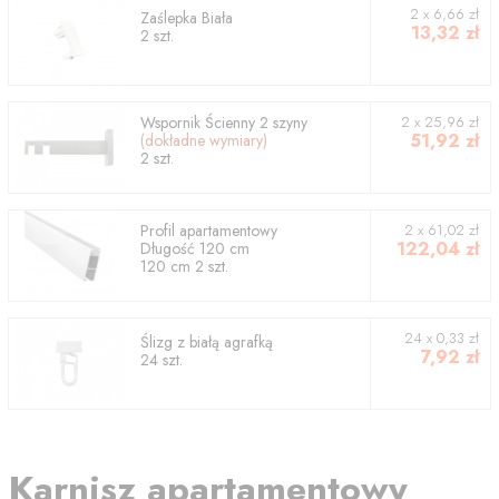
2
x
6,66
zł
Zaślepka Biała
13,32
zł
2
szt.
Wspornik
Ścienny 2 szyny
2
x
25,96
zł
51,92
zł
(dokładne wymiary)
2
szt.
Profil
apartamentowy
2
x
61,02
zł
122,04
zł
Długość
120
cm
120
cm
2
szt.
24 x 0,33 zł
Ślizg z białą agrafką
7,92
zł
24 szt.
Karnisz apartamentowy