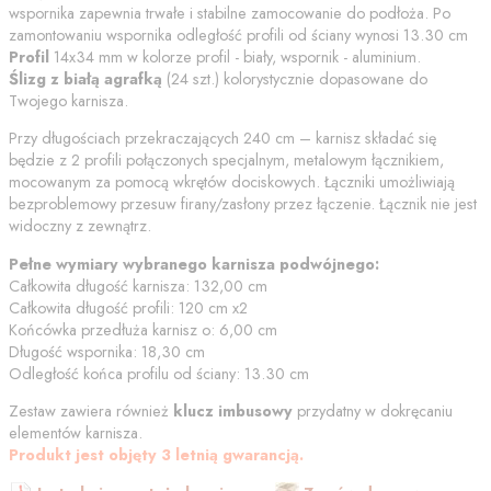
wspornika zapewnia trwałe i stabilne zamocowanie do podłoża. Po
zamontowaniu wspornika odległość profili od
ściany
wynosi
13.30
cm
Profil
14x34 mm w kolorze
profil - biały, wspornik - aluminium
.
Ślizg z białą agrafką
(
24
szt.) kolorystycznie dopasowane do
Twojego karnisza.
Przy długościach przekraczających 240 cm – karnisz składać się
będzie z 2 profili połączonych specjalnym, metalowym łącznikiem,
mocowanym za pomocą wkrętów dociskowych. Łączniki umożliwiają
bezproblemowy przesuw firany/zasłony przez łączenie. Łącznik nie jest
widoczny z zewnątrz.
Pełne wymiary wybranego karnisza podwójnego:
Całkowita długość karnisza:
132,00
cm
Całkowita długość profili:
120
cm
x2
Końcówka przedłuża karnisz o:
6,00
cm
Długość wspornika:
18,30
cm
Odległość końca profilu od
ściany
:
13.30
cm
Zestaw zawiera również
klucz imbusowy
przydatny w dokręcaniu
elementów karnisza.
Produkt jest objęty 3 letnią gwarancją.