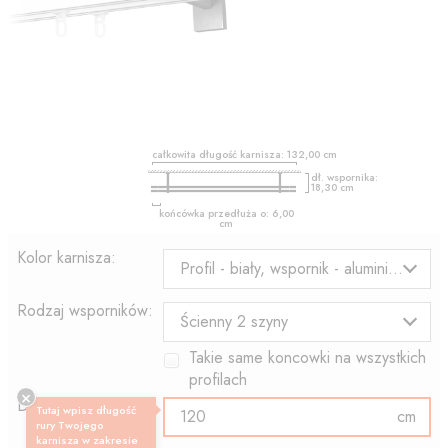
całkowita długość karnisza:
132,00
cm
dł. wspornika:
18,30
cm
końcówka przedłuża o:
6,00
cm
Kolor karnisza:
Profil - biały, wspornik - aluminium
Rodzaj wsporników:
Ścienny 2 szyny
Takie same koncowki na wszystkich
profilach
Długość profilu:
Tutaj wpisz długość
cm
rury Twojego
karnisza w zakresie