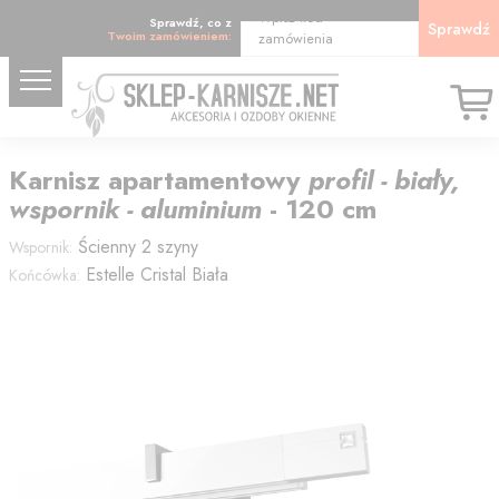
Wpisz kod
Sprawdź, co z
Sprawdź
Twoim zamówieniem:
zamówienia
Karnisz
apartamentowy
profil - biały,
wspornik - aluminium
-
120
cm
Ścienny 2 szyny
Wspornik:
Estelle Cristal Biała
Końcówka: