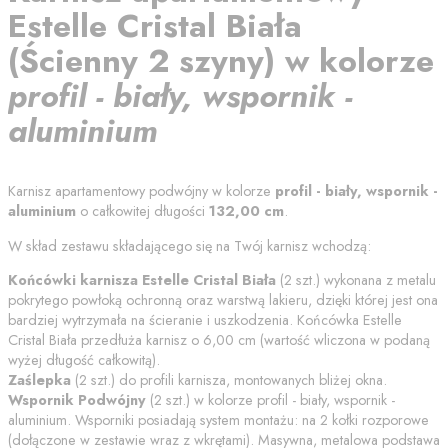
Estelle Cristal Biała
(
Ścienny 2 szyny
) w kolorze
profil - biały, wspornik -
aluminium
Karnisz apartamentowy podwójny w kolorze
profil - biały, wspornik -
aluminium
o całkowitej długości
132,00
cm
.
W skład zestawu składającego się na Twój karnisz wchodzą:
Końcówki karnisza
Estelle Cristal Biała
(
2
szt.) wykonana z metalu
pokrytego powłoką ochronną oraz warstwą lakieru, dzięki której jest ona
bardziej wytrzymała na ścieranie i uszkodzenia. Końcówka
Estelle
Cristal Biała
przedłuża karnisz o
6,00
cm (wartość wliczona w podaną
wyżej długość całkowitą).
Zaślepka
(
2
szt.) do profili karnisza, montowanych bliżej okna.
Wspornik Podwójny
(
2
szt.) w kolorze
profil - biały, wspornik -
aluminium
. Wsporniki posiadają system montażu: na 2 kołki rozporowe
(dołączone w zestawie wraz z wkrętami). Masywna, metalowa podstawa