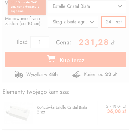
Wzór końcówki:
od 50 cm do 960
Estelle Cristal Biała
cm, cena dopasuje
się sama.
Mocowanie firan i
szt
Ślizg z białą agrafką
zasłon (co 10 cm):
231.28
,
Ilość:
Cena:
zł
Kup teraz
Wysyłka w
48h
Kurier: od
22 zł
Elementy twojego karnisza:
2
x
18,04
zł
Końcówka
Estelle Cristal Biała
36,08
zł
2
szt.