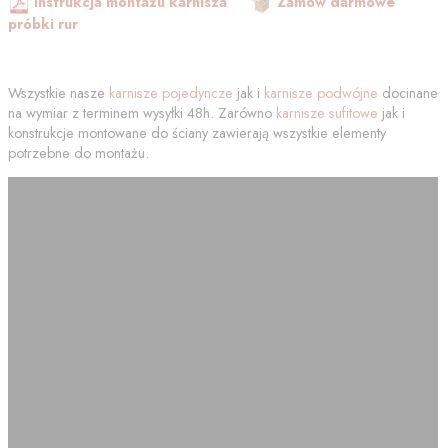
Instrukcja montażu karnisza
Zamów darmowe
próbki rur
Wszystkie nasze
karnisze pojedyncze
jak i
karnisze podwójne
docinane
na wymiar z terminem wysyłki 48h. Zarówno
karnisze sufitowe
jak i
konstrukcje montowane do ściany zawierają wszystkie elementy
potrzebne do montażu.