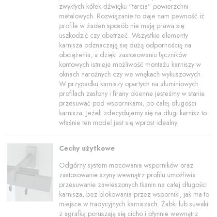
zwykłych kółek dźwięku "tarcia" powierzchni
metalowych. Rozwiązanie to daje nam pewność iż
profile w żaden sposób nie mają prawa się
uszkodzić czy obetrzeć. Wszystkie elementy
karnisza odznaczają się dużą odpornością na
obciążenia, a dzięki zastosowaniu łączników
kontowych istnieje możliwość montażu karniszy w
oknach narożnych czy we wnękach wykuszowych.
W przypadku karniszy opartych na aluminiowych
profilach zasłony i firany okienne jesteśmy w stanie
przesuwać pod wspornikami, po całej długości
karnisza. Jeżeli zdecydujemy się na długi karnisz to
właśnie ten model jest się wprost idealny.
Cechy użytkowe
Odgórny system mocowania wsporników oraz
zastosowanie szyny wewnątrz profilu umożliwia
przesuwanie zawieszonych tkanin na całej długości
karnisza, bez blokowania przez wsporniki, jak ma to
miejsce w tradycyjnych karniszach. Żabki lub suwaki
z agrafką poruszają się cicho i płynnie wewnątrz