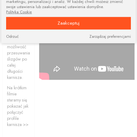
marketingu, personalizacji i analiz. W każdej chwili możesz zmienić
dwóch lub
swoje ustawienia lub zaakceptować ustawienia domyślne.
więcej
Polityka Cookie
elementów.
Połączone
Zaakceptuj
profile
ciągle dają
Odrzuć
Zarządzaj preferencjami
nam
możliwość
przesuwania
ślizgów po
całej
długości
karnisza.
Na krótkim
filmie
staramy się
pokazać jak
połączyć
profile
karnisza >>