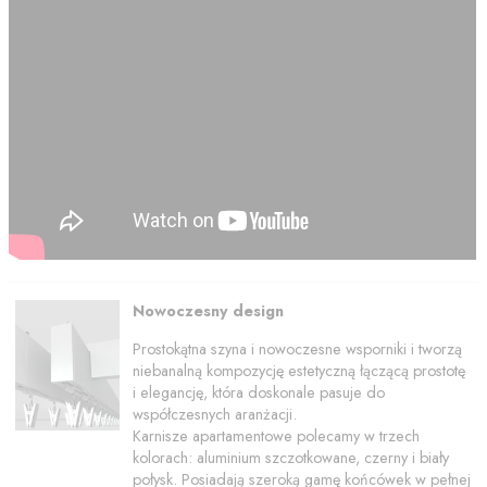
Nowoczesny design
Prostokątna szyna i nowoczesne wsporniki i tworzą
niebanalną kompozycję estetyczną łączącą prostotę
i elegancję, która doskonale pasuje do
współczesnych aranżacji.
Karnisze apartamentowe polecamy w trzech
kolorach: aluminium szczotkowane, czerny i biały
połysk. Posiadają szeroką gamę końcówek w pełnej