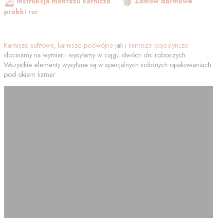
Instrukcja montażu karnisza
Zamów darmowe
próbki rur
Karnisze sufitowe
,
karnisze podwójne
jak i
karnisze pojedyncze
docinamy na wymiar i wysyłamy w ciągu dwóch dni roboczych.
Wszystkie elementy wysyłane są w specjalnych solidnych opakowaniach
pod okiem kamer.