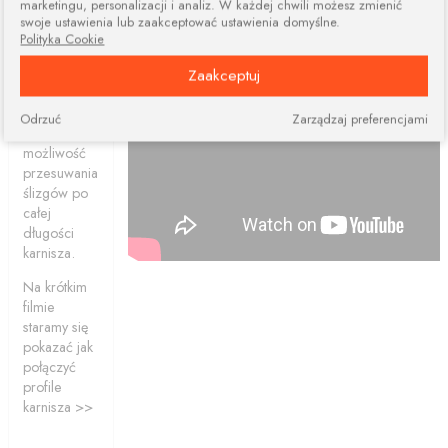
marketingu, personalizacji i analiz. W każdej chwili możesz zmienić
dwóch lub
swoje ustawienia lub zaakceptować ustawienia domyślne.
więcej
Polityka Cookie
elementów.
Połączone
Zaakceptuj
profile
ciągle dają
Odrzuć
Zarządzaj preferencjami
nam
możliwość
przesuwania
ślizgów po
całej
długości
karnisza.
Na krótkim
filmie
staramy się
pokazać jak
połączyć
profile
karnisza >>