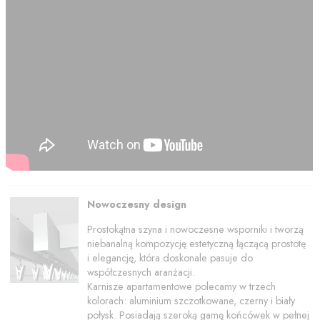
Nowoczesny design
Prostokątna szyna i nowoczesne wsporniki i tworzą
niebanalną kompozycję estetyczną łączącą prostotę
i elegancję, która doskonale pasuje do
współczesnych aranżacji.
Karnisze apartamentowe polecamy w trzech
kolorach: aluminium szczotkowane, czerny i biały
połysk. Posiadają szeroką gamę końcówek w pełnej