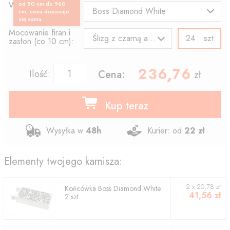
Wzór końcówki:
od 50 cm do 960
Boss Diamond White
cm, cena dopasuje
się sama.
Mocowanie firan i
szt
Ślizg z czarną agrafką
zasłon (co 10 cm):
236.76
,
Ilość:
Cena:
zł
Kup teraz
Wysyłka w
48h
Kurier: od
22 zł
Elementy twojego karnisza:
2
x
20,78
zł
Końcówka
Boss Diamond White
41,56
zł
2
szt.