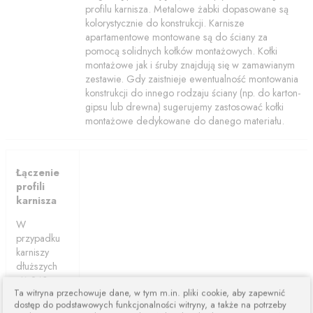
profilu karnisza. Metalowe żabki dopasowane są
kolorystycznie do konstrukcji. Karnisze
apartamentowe montowane są do ściany za
pomocą solidnych kołków montażowych. Kołki
montażowe jak i śruby znajdują się w zamawianym
zestawie. Gdy zaistnieje ewentualność montowania
konstrukcji do innego rodzaju ściany (np. do karton-
gipsu lub drewna) sugerujemy zastosować kołki
montażowe dedykowane do danego materiału.
Łączenie
profili
karnisza
W
przypadku
karniszy
dłuższych
niż 240cm
Ta witryna przechowuje dane, w tym m.in. pliki cookie, aby zapewnić
karnisze są
dostęp do podstawowych funkcjonalności witryny, a także na potrzeby
łączone z