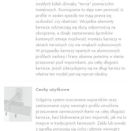
zwykłych kółek dźwięku "tarcia" powierzchni
metalowych. Rozwiązanie to daje nam pewność iż
profile w żaden sposób nie mają prawa się
uszkodzić czy obetrzeć. Wszystkie elementy
karnisza odznaczają się dużą odpornością na
obciążenia, a dzięki zastosowaniu łączników
kontowych istnieje możliwość montażu karniszy w
oknach narożnych czy we wnękach wykuszowych.
W przypadku karniszy opartych na aluminiowych
profilach zasłony i firany okienne jesteśmy w stanie
przesuwać pod wspornikami, po całej długości
karnisza. Jeżeli zdecydujemy się na długi karnisz to
właśnie ten model jest się wprost idealny.
Cechy użytkowe
Odgórny system mocowania wsporników oraz
zastosowanie szyny wewnątrz profilu umożliwia
przesuwanie zawieszonych tkanin na całej długości
karnisza, bez blokowania przez wsporniki, jak ma to
miejsce w tradycyjnych karniszach. Żabki lub suwaki
z agrafką poruszają się cicho i płynnie wewnątrz