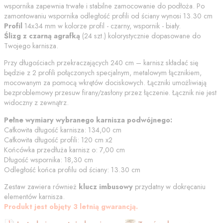
wspornika zapewnia trwałe i stabilne zamocowanie do podłoża. Po
zamontowaniu wspornika odległość profili od
ściany
wynosi
13.30
cm
Profil
14x34 mm w kolorze
profil - czarny, wspornik - biały
.
Ślizg z czarną agrafką
(
24
szt.) kolorystycznie dopasowane do
Twojego karnisza.
Przy długościach przekraczających 240 cm – karnisz składać się
będzie z 2 profili połączonych specjalnym, metalowym łącznikiem,
mocowanym za pomocą wkrętów dociskowych. Łączniki umożliwiają
bezproblemowy przesuw firany/zasłony przez łączenie. Łącznik nie jest
widoczny z zewnątrz.
Pełne wymiary wybranego karnisza podwójnego:
Całkowita długość karnisza:
134,00
cm
Całkowita długość profili:
120
cm
x2
Końcówka przedłuża karnisz o:
7,00
cm
Długość wspornika:
18,30
cm
Odległość końca profilu od
ściany
:
13.30
cm
Zestaw zawiera również
klucz imbusowy
przydatny w dokręcaniu
elementów karnisza.
Produkt jest objęty 3 letnią gwarancją.