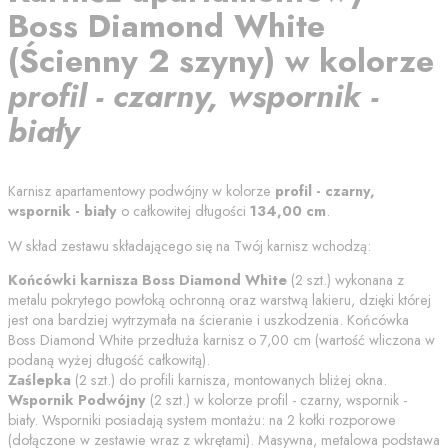
Boss Diamond White
(
Ścienny 2 szyny
) w kolorze
profil - czarny, wspornik -
biały
Karnisz apartamentowy podwójny w kolorze
profil - czarny,
wspornik - biały
o całkowitej długości
134,00
cm
.
W skład zestawu składającego się na Twój karnisz wchodzą:
Końcówki karnisza
Boss Diamond White
(
2
szt.) wykonana z
metalu pokrytego powłoką ochronną oraz warstwą lakieru, dzięki której
jest ona bardziej wytrzymała na ścieranie i uszkodzenia. Końcówka
Boss Diamond White
przedłuża karnisz o
7,00
cm (wartość wliczona w
podaną wyżej długość całkowitą).
Zaślepka
(
2
szt.) do profili karnisza, montowanych bliżej okna.
Wspornik Podwójny
(
2
szt.) w kolorze
profil - czarny, wspornik -
biały
. Wsporniki posiadają system montażu: na 2 kołki rozporowe
(dołączone w zestawie wraz z wkrętami). Masywna, metalowa podstawa