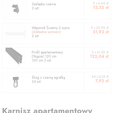
2
x
6,66
zł
Zaślepka czarna
13,32
zł
2
szt.
Wspornik
Ścienny 2 szyny
2
x
25,96
zł
51,92
zł
(dokładne wymiary)
2
szt.
Profil
apartamentowy
2
x
61,02
zł
122,04
zł
Długość
120
cm
120
cm
2
szt.
24 x 0,33 zł
Ślizg z czarną agrafką
7,92
zł
24 szt.
Karnisz apartamentowy