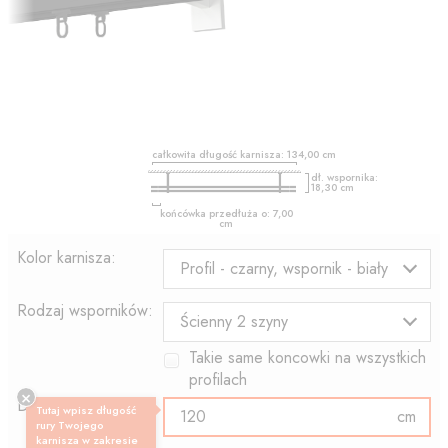
całkowita długość karnisza:
134,00
cm
dł. wspornika:
18,30
cm
końcówka przedłuża o:
7,00
cm
Kolor karnisza:
Profil - czarny, wspornik - biały
Rodzaj wsporników:
Ścienny 2 szyny
Takie same koncowki na wszystkich
profilach
Długość profilu:
Tutaj wpisz długość
cm
rury Twojego
karnisza w zakresie