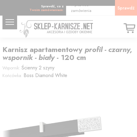
Wpisz kod
Sprawdź, co z
Sprawdź
Twoim zamówieniem:
zamówienia
Karnisz
apartamentowy
profil - czarny,
wspornik - biały
-
120
cm
Ścienny 2 szyny
Wspornik:
Boss Diamond White
Końcówka: