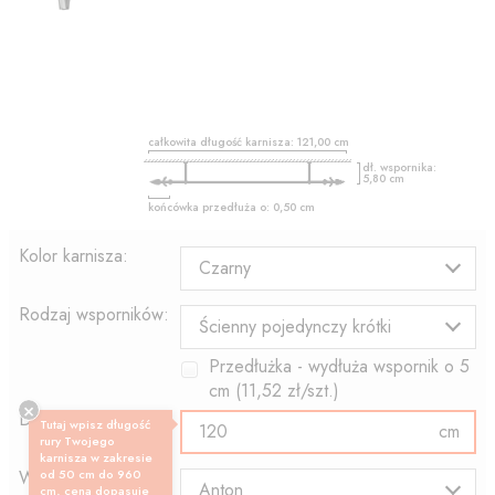
całkowita długość karnisza:
121,00
cm
dł. wspornika:
5,80
cm
końcówka przedłuża o:
0,50
cm
Kolor karnisza:
Czarny
Rodzaj wsporników:
Ścienny pojedynczy krótki
Przedłużka - wydłuża wspornik o
5
cm (
11,52
zł/szt.)
Długość profilu:
Tutaj wpisz długość
cm
rury Twojego
karnisza w zakresie
Wzór końcówki:
od 50 cm do 960
Anton
cm, cena dopasuje