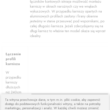
łączników kontowych istnieje możliwość montażu
karniszy w oknach narożnych czy we wnękach
wykuszowych. W przypadku karniszy opartych na
aluminiowych profilach zasłony i firany okienne
jesteśmy w stanie przesuwać pod wspornikami, po
całej długości karnisza. Jeżeli zdecydujemy się na
długi karnisz to właśnie ten model okaże się wprost
idealny.
Łączenie
profili
karnisza
W
przypadku
karniszy
dłuższych
niż 240cm
karnisze są
Ta witryna przechowuje dane, w tym m.in. pliki cookie, aby zapewnić
łączone z
dostęp do podstawowych funkcjonalności witryny, a także na potrzeby
dwóch lub
marketingu, personalizacji i analiz. W każdej chwili możesz zmienić