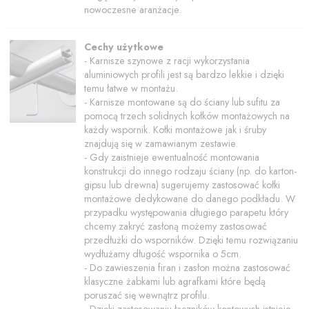
nowoczesne aranżacje.
Cechy użytkowe
- Karnisze szynowe z racji wykorzystania
aluminiowych profili jest są bardzo lekkie i dzięki
temu łatwe w montażu.
- Karnisze montowane są do ściany lub sufitu za
pomocą trzech solidnych kołków montażowych na
każdy wspornik. Kołki montażowe jak i śruby
znajdują się w zamawianym zestawie.
- Gdy zaistnieje ewentualność montowania
konstrukcji do innego rodzaju ściany (np. do karton-
gipsu lub drewna) sugerujemy zastosować kołki
montażowe dedykowane do danego podkładu. W
przypadku występowania długiego parapetu który
chcemy zakryć zasłoną możemy zastosować
przedłużki do wsporników. Dzięki temu rozwiązaniu
wydłużamy długość wspornika o 5cm.
- Do zawieszenia firan i zasłon można zastosować
klasyczne żabkami lub agrafkami które będą
poruszać się wewnątrz profilu.
- Dzięki zastosowaniu łączników kontowych istnieje