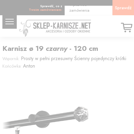
Wpisz kod
Sprawdź, co z
Sprawdź
Twoim zamówieniem:
zamówienia
Karnisz
ø 19
czarny
-
120
cm
Prosty w pełni przesuwny
Ścienny pojedynczy krótki
Wspornik:
Anton
Końcówka: