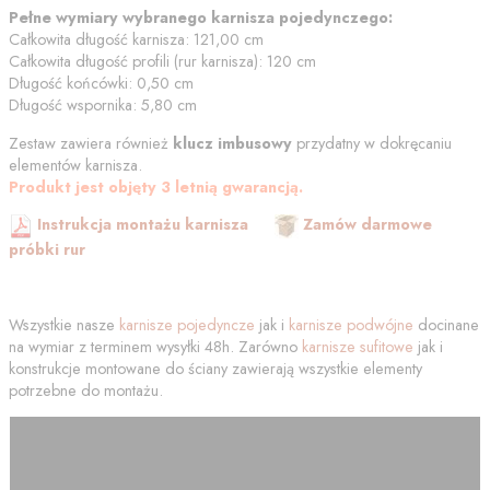
Pełne wymiary wybranego karnisza pojedynczego:
Całkowita długość karnisza:
121,00
cm
Całkowita długość profili (rur karnisza):
120
cm
Długość końcówki:
0,50
cm
Długość wspornika:
5,80
cm
Zestaw zawiera również
klucz imbusowy
przydatny w dokręcaniu
elementów karnisza.
Produkt jest objęty 3 letnią gwarancją.
Instrukcja montażu karnisza
Zamów darmowe
próbki rur
Wszystkie nasze
karnisze pojedyncze
jak i
karnisze podwójne
docinane
na wymiar z terminem wysyłki 48h. Zarówno
karnisze sufitowe
jak i
konstrukcje montowane do ściany zawierają wszystkie elementy
potrzebne do montażu.