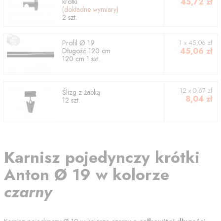
45,72
zł
krótki
(dokładne wymiary)
2
szt.
Profil
Ø 19
1
x
45,06
zł
45,06
zł
Długość
120
cm
120
cm
1
szt.
12 x 0,67 zł
Ślizg z żabką
8,04
zł
12 szt.
Karnisz
pojedynczy krótki
Anton
Ø 19
w kolorze
czarny