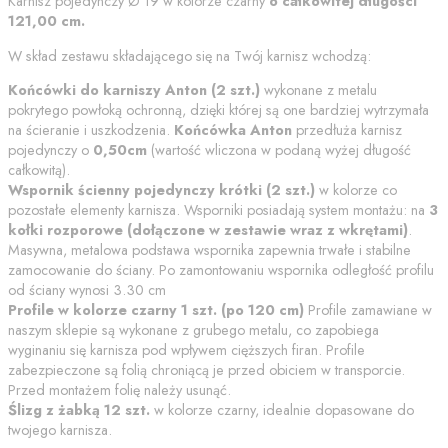
Karnisz pojedynczy
Ø 19
w kolorze
czarny
o całkowitej długości
121,00
cm
.
W skład zestawu składającego się na Twój karnisz wchodzą:
Końcówki do karniszy
Anton
(
2
szt.)
wykonane z metalu
pokrytego powłoką ochronną
, dzięki której są one bardziej wytrzymała
na ścieranie i uszkodzenia.
Końcówka
Anton
przedłuża karnisz
pojedynczy o
0,50
cm
(wartość wliczona w podaną wyżej długość
całkowitą).
Wspornik
ścienny pojedynczy krótki
(
2
szt.)
w kolorze co
pozostałe elementy karnisza. Wsporniki posiadają system montażu: na
3
kołki rozporowe (dołączone w zestawie wraz z wkrętami)
.
Masywna, metalowa podstawa wspornika zapewnia trwałe i stabilne
zamocowanie do ściany.
Po zamontowaniu wspornika odległość profilu
od ściany wynosi
3.30
cm
Profile w kolorze
czarny
1
szt. (po
120
cm)
Profile zamawiane w
naszym sklepie są wykonane z grubego metalu, co zapobiega
wyginaniu się karnisza pod wpływem cięższych firan. Profile
zabezpieczone są folią chroniącą je przed obiciem w transporcie.
Przed montażem folię należy usunąć.
Ślizg z żabką
12 szt.
w kolorze
czarny
, idealnie dopasowane do
twojego karnisza.