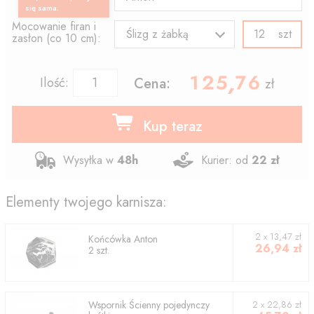
się sama.
Mocowanie firan i
szt
Ślizg z żabką
zasłon (co 10 cm):
125.76
,
Ilość:
Cena:
zł
Kup teraz
Wysyłka w
48h
Kurier: od
22 zł
Elementy twojego karnisza:
2
x
13,47
zł
Końcówka
Anton
26,94
zł
2
szt.
Wspornik
Ścienny pojedynczy
2
x
22,86
zł