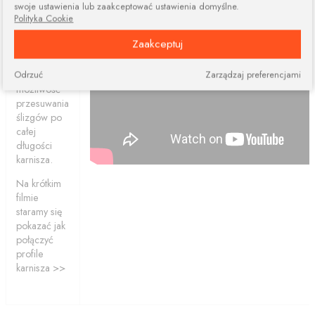
więcej
swoje ustawienia lub zaakceptować ustawienia domyślne.
elementów.
Polityka Cookie
Połączone
Zaakceptuj
profile
ciągle dają
Odrzuć
Zarządzaj preferencjami
nam
możliwość
przesuwania
ślizgów po
całej
długości
karnisza.
Na krótkim
filmie
staramy się
pokazać jak
połączyć
profile
karnisza >>