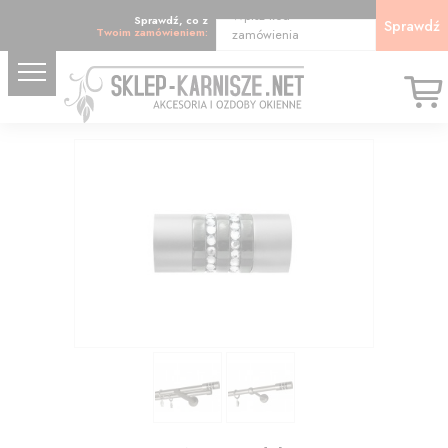
Wpisz kod
Sprawdź, co z
Sprawdź
Twoim zamówieniem:
zamówienia
20.21