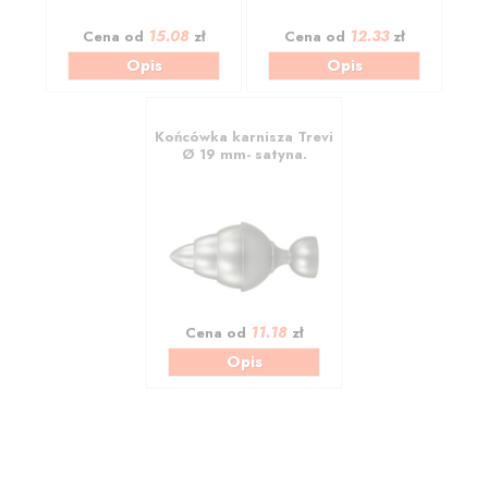
15.08
12.33
Cena od
zł
Cena od
zł
Opis
Opis
Końcówka karnisza Trevi
Ø 19 mm- satyna.
11.18
Cena od
zł
Opis