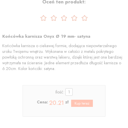
Oceń ten produkt:
Końcówka karnisza Onyx Ø 19 mm- satyna
Końcówka karnisza o ciekawej formie, dodająca niepowtarzalnego
uroku Twojemu wnętrzu. Wykonana w całości z metalu pokrytego
powłoką ochronną oraz warstwą lakieru, dzięki której jest ona bardziej
wytrzymała na ścieranie. Jedne element przedłuża długość karnisza o
6.20cm. Kolor końcóki: satyna.
Ilość:
20.21
Cena:
zł