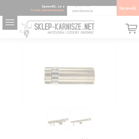
Wpisz kod
Sprawdź, co z
Sprawdź
Twoim zamówieniem:
zamówienia
18.32