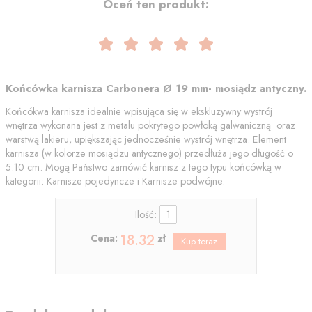
Oceń ten produkt:
Końcówka karnisza Carbonera Ø 19 mm- mosiądz antyczny.
Końcókwa karnisza idealnie wpisująca się w ekskluzywny wystrój
wnętrza wykonana jest z metalu pokrytego powłoką galwaniczną oraz
warstwą lakieru, upiększając jednocześnie wystrój wnętrza. Element
karnisza (w kolorze mosiądzu antycznego) przedłuża jego długość o
5.10 cm. Mogą Państwo zamówić karnisz z tego typu końcówką w
kategorii: Karnisze pojedyncze i Karnisze podwójne.
Ilość:
18.32
Cena:
zł