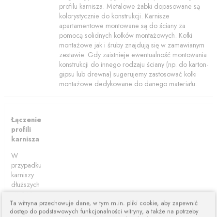
profilu karnisza. Metalowe żabki dopasowane są
kolorystycznie do konstrukcji. Karnisze
apartamentowe montowane są do ściany za
pomocą solidnych kołków montażowych. Kołki
montażowe jak i śruby znajdują się w zamawianym
zestawie. Gdy zaistnieje ewentualność montowania
konstrukcji do innego rodzaju ściany (np. do karton-
gipsu lub drewna) sugerujemy zastosować kołki
montażowe dedykowane do danego materiału.
Łączenie
profili
karnisza
W
przypadku
karniszy
dłuższych
niż 240cm
Ta witryna przechowuje dane, w tym m.in. pliki cookie, aby zapewnić
karnisze są
dostęp do podstawowych funkcjonalności witryny, a także na potrzeby
łączone z