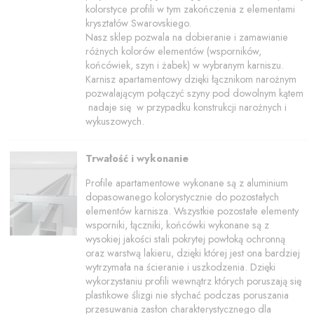
kolorstyce profili w tym zakończenia z elementami
kryształów Swarovskiego.
Nasz sklep pozwala na dobieranie i zamawianie
różnych kolorów elementów (wsporników,
końcówiek, szyn i żabek) w wybranym karniszu.
Karnisz apartamentowy dzięki łącznikom narożnym
pozwalającym połączyć szyny pod dowolnym kątem
nadaje się w przypadku konstrukcji narożnych i
wykuszowych.
Trwałość i wykonanie
Profile apartamentowe wykonane są z aluminium
dopasowanego kolorystycznie do pozostałych
elementów karnisza. Wszystkie pozostałe elementy
wsporniki, łączniki, końcówki wykonane są z
wysokiej jakości stali pokrytej powłoką ochronną
oraz warstwą lakieru, dzięki której jest ona bardziej
wytrzymała na ścieranie i uszkodzenia. Dzięki
wykorzystaniu profili wewnątrz których poruszają się
plastikowe ślizgi nie słychać podczas poruszania
przesuwania zasłon charakterystycznego dla