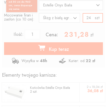
Wzór końcówki:
od 50 cm do 960
Estelle Onyx Biała
cm, cena dopasuje
się sama.
Mocowanie firan i
szt
Ślizg z białą agrafką
zasłon (co 10 cm):
231.28
,
Ilość:
Cena:
zł
Kup teraz
Wysyłka w
48h
Kurier: od
22 zł
Elementy twojego karnisza:
2
x
18,04
zł
Końcówka
Estelle Onyx Biała
36,08
zł
2
szt.