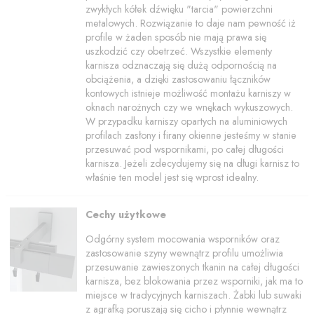
zwykłych kółek dźwięku "tarcia" powierzchni
metalowych. Rozwiązanie to daje nam pewność iż
profile w żaden sposób nie mają prawa się
uszkodzić czy obetrzeć. Wszystkie elementy
karnisza odznaczają się dużą odpornością na
obciążenia, a dzięki zastosowaniu łączników
kontowych istnieje możliwość montażu karniszy w
oknach narożnych czy we wnękach wykuszowych.
W przypadku karniszy opartych na aluminiowych
profilach zasłony i firany okienne jesteśmy w stanie
przesuwać pod wspornikami, po całej długości
karnisza. Jeżeli zdecydujemy się na długi karnisz to
właśnie ten model jest się wprost idealny.
Cechy użytkowe
Odgórny system mocowania wsporników oraz
zastosowanie szyny wewnątrz profilu umożliwia
przesuwanie zawieszonych tkanin na całej długości
karnisza, bez blokowania przez wsporniki, jak ma to
miejsce w tradycyjnych karniszach. Żabki lub suwaki
z agrafką poruszają się cicho i płynnie wewnątrz