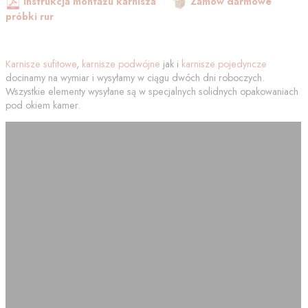
Instrukcja montażu karnisza
Zamów darmowe
próbki rur
Karnisze sufitowe
,
karnisze podwójne
jak i
karnisze pojedyncze
docinamy na wymiar i wysyłamy w ciągu dwóch dni roboczych.
Wszystkie elementy wysyłane są w specjalnych solidnych opakowaniach
pod okiem kamer.