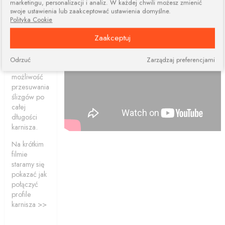
marketingu, personalizacji i analiz. W każdej chwili możesz zmienić
dwóch lub
swoje ustawienia lub zaakceptować ustawienia domyślne.
więcej
Polityka Cookie
elementów.
Połączone
Zaakceptuj
profile
ciągle dają
Odrzuć
Zarządzaj preferencjami
nam
możliwość
przesuwania
ślizgów po
całej
długości
karnisza.
Na krótkim
filmie
staramy się
pokazać jak
połączyć
profile
karnisza >>