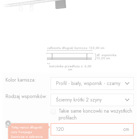
całkowita długość karnisza:
132,00
cm
dł. wspornika:
13,20
cm
końcówka przedłuża o:
6,00
cm
Kolor karnisza:
Profil - biały, wspornik - czarny
Rodzaj wsporników:
Ścienny krótki 2 szyny
Takie same koncowki na wszystkich
profilach
Długość profilu:
Tutaj wpisz długość
cm
rury Twojego
karnisza w zakresie