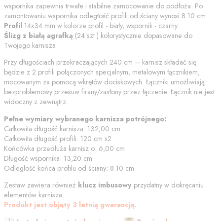
wspornika zapewnia trwałe i stabilne zamocowanie do podłoża. Po
zamontowaniu wspornika odległość profili od
ściany
wynosi
8.10
cm
Profil
14x34 mm w kolorze
profil - biały, wspornik - czarny
.
Ślizg z białą agrafką
(
24
szt.) kolorystycznie dopasowane do
Twojego karnisza.
Przy długościach przekraczających 240 cm – karnisz składać się
będzie z 2 profili połączonych specjalnym, metalowym łącznikiem,
mocowanym za pomocą wkrętów dociskowych. Łączniki umożliwiają
bezproblemowy przesuw firany/zasłony przez łączenie. Łącznik nie jest
widoczny z zewnątrz.
Pełne wymiary wybranego karnisza potrójnego:
Całkowita długość karnisza:
132,00
cm
Całkowita długość profili:
120
cm
x2
Końcówka przedłuża karnisz o:
6,00
cm
Długość wspornika:
13,20
cm
Odległość końca profilu od
ściany
:
8.10
cm
Zestaw zawiera również
klucz imbusowy
przydatny w dokręcaniu
elementów karnisza.
Produkt jest objęty 3 letnią gwarancją.