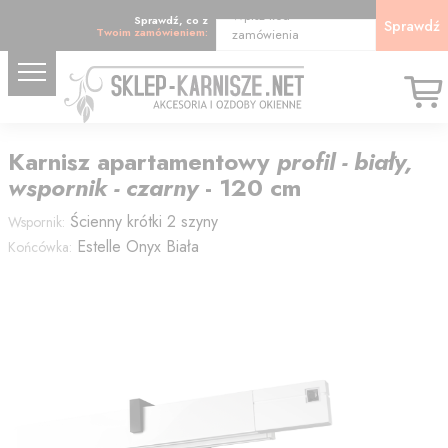
Wpisz kod
Sprawdź, co z
Sprawdź
Twoim zamówieniem:
zamówienia
Karnisz
apartamentowy
profil - biały,
wspornik - czarny
-
120
cm
Ścienny krótki 2 szyny
Wspornik:
Estelle Onyx Biała
Końcówka: