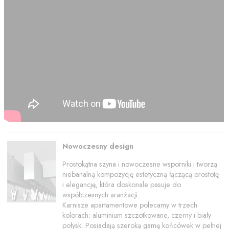
Nowoczesny design
Prostokątna szyna i nowoczesne wsporniki i tworzą
niebanalną kompozycję estetyczną łączącą prostotę
i elegancję, która doskonale pasuje do
współczesnych aranżacji.
Karnisze apartamentowe polecamy w trzech
kolorach: aluminium szczotkowane, czerny i biały
połysk. Posiadają szeroką gamę końcówek w pełnej