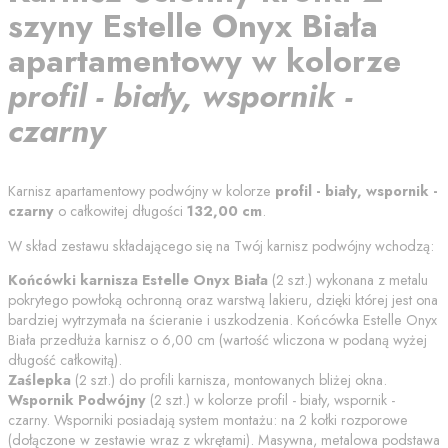
szyny
Estelle Onyx Biała
apartamentowy
w kolorze
profil - biały, wspornik -
czarny
Karnisz apartamentowy podwójny w kolorze
profil - biały, wspornik -
czarny
o całkowitej długości
132,00
cm
.
W skład zestawu składającego się na Twój karnisz podwójny wchodzą:
Końcówki karnisza
Estelle Onyx Biała
(
2
szt.) wykonana z metalu
pokrytego powłoką ochronną oraz warstwą lakieru, dzięki której jest ona
bardziej wytrzymała na ścieranie i uszkodzenia. Końcówka
Estelle Onyx
Biała
przedłuża karnisz o
6,00
cm (wartość wliczona w podaną wyżej
długość całkowitą).
Zaślepka
(
2
szt.) do profili karnisza, montowanych bliżej okna.
Wspornik Podwójny
(
2
szt.) w kolorze
profil - biały, wspornik -
czarny
. Wsporniki posiadają system montażu: na 2 kołki rozporowe
(dołączone w zestawie wraz z wkrętami). Masywna, metalowa podstawa