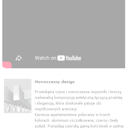
Nowoczesny design
Prostokątna szyna i nowoczesne wsporniki i tworzą
niebanalną kompozycję estetyczną łączącą prostotę
i elegancję, która doskonale pasuje do
współczesnych aranżacji.
Karnisze apartamentowe polecamy w trzech
kolorach: aluminium szczotkowane, czerny i biały
połysk. Posiadają szeroką gamę końcówek w pełnej