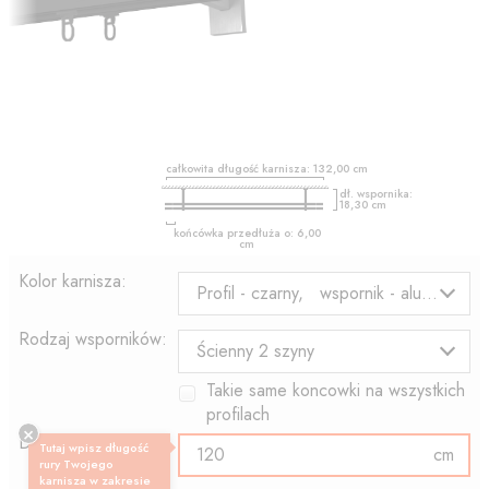
całkowita długość karnisza:
132,00
cm
dł. wspornika:
18,30
cm
końcówka przedłuża o:
6,00
cm
Kolor karnisza:
Profil - czarny, wspornik - aluminium
Rodzaj wsporników:
Ścienny 2 szyny
Takie same koncowki na wszystkich
profilach
Długość profilu:
Tutaj wpisz długość
cm
rury Twojego
karnisza w zakresie