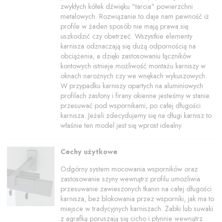
zwykłych kółek dźwięku "tarcia" powierzchni
metalowych. Rozwiązanie to daje nam pewność iż
profile w żaden sposób nie mają prawa się
uszkodzić czy obetrzeć. Wszystkie elementy
karnisza odznaczają się dużą odpornością na
obciążenia, a dzięki zastosowaniu łączników
kontowych istnieje możliwość montażu karniszy w
oknach narożnych czy we wnękach wykuszowych.
W przypadku karniszy opartych na aluminiowych
profilach zasłony i firany okienne jesteśmy w stanie
przesuwać pod wspornikami, po całej długości
karnisza. Jeżeli zdecydujemy się na długi karnisz to
właśnie ten model jest się wprost idealny.
Cechy użytkowe
Odgórny system mocowania wsporników oraz
zastosowanie szyny wewnątrz profilu umożliwia
przesuwanie zawieszonych tkanin na całej długości
karnisza, bez blokowania przez wsporniki, jak ma to
miejsce w tradycyjnych karniszach. Żabki lub suwaki
z agrafką poruszają się cicho i płynnie wewnątrz