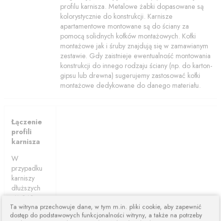
profilu karnisza. Metalowe żabki dopasowane są
kolorystycznie do konstrukcji. Karnisze
apartamentowe montowane są do ściany za
pomocą solidnych kołków montażowych. Kołki
montażowe jak i śruby znajdują się w zamawianym
zestawie. Gdy zaistnieje ewentualność montowania
konstrukcji do innego rodzaju ściany (np. do karton-
gipsu lub drewna) sugerujemy zastosować kołki
montażowe dedykowane do danego materiału.
Łączenie
profili
karnisza
W
przypadku
karniszy
dłuższych
niż 240cm
Ta witryna przechowuje dane, w tym m.in. pliki cookie, aby zapewnić
karnisze są
dostęp do podstawowych funkcjonalności witryny, a także na potrzeby
łączone z