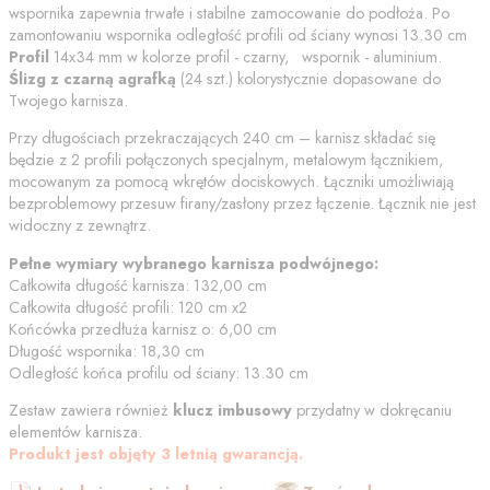
wspornika zapewnia trwałe i stabilne zamocowanie do podłoża. Po
zamontowaniu wspornika odległość profili od
ściany
wynosi
13.30
cm
Profil
14x34 mm w kolorze
profil - czarny, wspornik - aluminium
.
Ślizg z czarną agrafką
(
24
szt.) kolorystycznie dopasowane do
Twojego karnisza.
Przy długościach przekraczających 240 cm – karnisz składać się
będzie z 2 profili połączonych specjalnym, metalowym łącznikiem,
mocowanym za pomocą wkrętów dociskowych. Łączniki umożliwiają
bezproblemowy przesuw firany/zasłony przez łączenie. Łącznik nie jest
widoczny z zewnątrz.
Pełne wymiary wybranego karnisza podwójnego:
Całkowita długość karnisza:
132,00
cm
Całkowita długość profili:
120
cm
x2
Końcówka przedłuża karnisz o:
6,00
cm
Długość wspornika:
18,30
cm
Odległość końca profilu od
ściany
:
13.30
cm
Zestaw zawiera również
klucz imbusowy
przydatny w dokręcaniu
elementów karnisza.
Produkt jest objęty 3 letnią gwarancją.