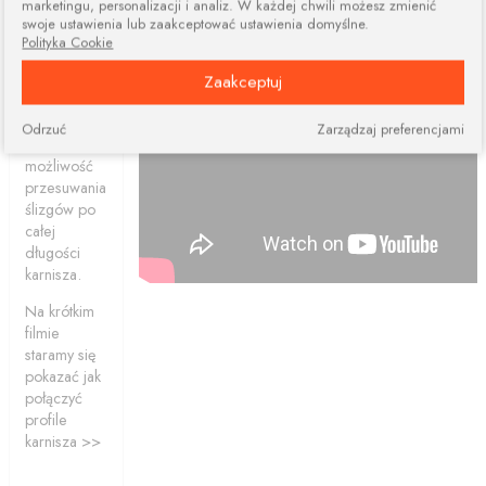
marketingu, personalizacji i analiz. W każdej chwili możesz zmienić
dwóch lub
swoje ustawienia lub zaakceptować ustawienia domyślne.
więcej
Polityka Cookie
elementów.
Połączone
Zaakceptuj
profile
ciągle dają
Odrzuć
Zarządzaj preferencjami
nam
możliwość
przesuwania
ślizgów po
całej
długości
karnisza.
Na krótkim
filmie
staramy się
pokazać jak
połączyć
profile
karnisza >>