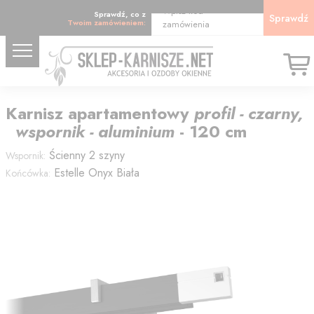
Wpisz kod
Sprawdź, co z
Sprawdź
Twoim zamówieniem:
zamówienia
Karnisz
apartamentowy
profil - czarny,
wspornik - aluminium
-
120
cm
Ścienny 2 szyny
Wspornik:
Estelle Onyx Biała
Końcówka: