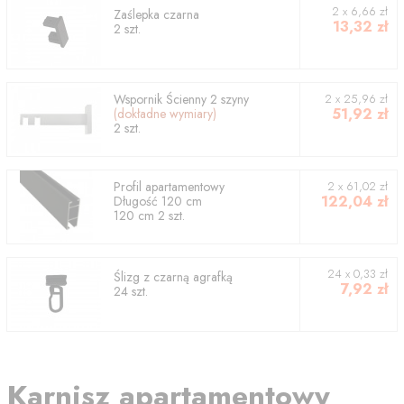
2
x
6,66
zł
Zaślepka czarna
13,32
zł
2
szt.
Wspornik
Ścienny 2 szyny
2
x
25,96
zł
51,92
zł
(dokładne wymiary)
2
szt.
Profil
apartamentowy
2
x
61,02
zł
122,04
zł
Długość
120
cm
120
cm
2
szt.
24 x 0,33 zł
Ślizg z czarną agrafką
7,92
zł
24 szt.
Karnisz apartamentowy