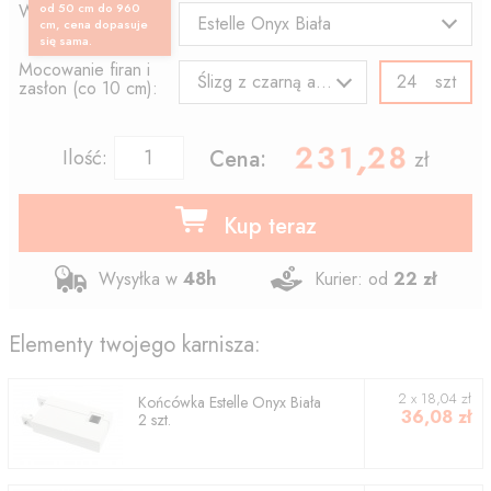
Wzór końcówki:
od 50 cm do 960
Estelle Onyx Biała
cm, cena dopasuje
się sama.
Mocowanie firan i
szt
Ślizg z czarną agrafką
zasłon (co 10 cm):
231.28
,
Ilość:
Cena:
zł
Kup teraz
Wysyłka w
48h
Kurier: od
22 zł
Elementy twojego karnisza:
2
x
18,04
zł
Końcówka
Estelle Onyx Biała
36,08
zł
2
szt.