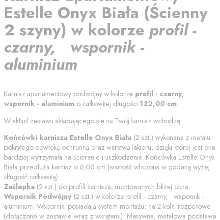
Estelle Onyx Biała
(
Ścienny
2 szyny
) w kolorze
profil -
czarny, wspornik -
aluminium
Karnisz apartamentowy podwójny w kolorze
profil - czarny,
wspornik - aluminium
o całkowitej długości
132,00
cm
.
W skład zestawu składającego się na Twój karnisz wchodzą:
Końcówki karnisza
Estelle Onyx Biała
(
2
szt.) wykonana z metalu
pokrytego powłoką ochronną oraz warstwą lakieru, dzięki której jest ona
bardziej wytrzymała na ścieranie i uszkodzenia. Końcówka
Estelle Onyx
Biała
przedłuża karnisz o
6,00
cm (wartość wliczona w podaną wyżej
długość całkowitą).
Zaślepka
(
2
szt.) do profili karnisza, montowanych bliżej okna.
Wspornik Podwójny
(
2
szt.) w kolorze
profil - czarny, wspornik -
aluminium
. Wsporniki posiadają system montażu: na 2 kołki rozporowe
(dołączone w zestawie wraz z wkrętami). Masywna, metalowa podstawa