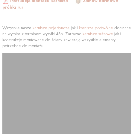
Instrukcja montażu karnisza
Zamów darmowe
próbki rur
Wszystkie nasze
karnisze pojedyncze
jak i
karnisze podwójne
docinane
na wymiar z terminem wysyłki 48h. Zarówno
karnisze sufitowe
jak i
konstrukcje montowane do ściany zawierają wszystkie elementy
potrzebne do montażu.