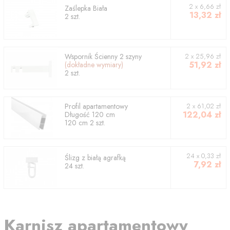
2
x
6,66
zł
Zaślepka Biała
13,32
zł
2
szt.
Wspornik
Ścienny 2 szyny
2
x
25,96
zł
51,92
zł
(dokładne wymiary)
2
szt.
Profil
apartamentowy
2
x
61,02
zł
122,04
zł
Długość
120
cm
120
cm
2
szt.
24 x 0,33 zł
Ślizg z białą agrafką
7,92
zł
24 szt.
Karnisz apartamentowy