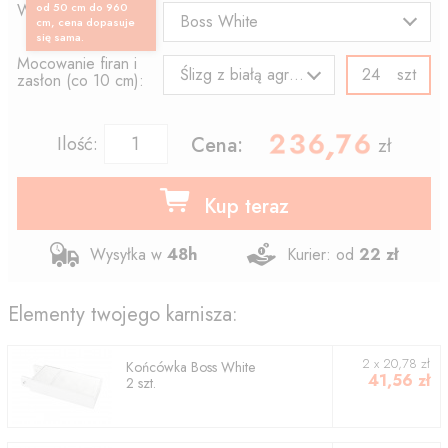
Wzór końcówki:
od 50 cm do 960
Boss White
cm, cena dopasuje
się sama.
Mocowanie firan i
szt
Ślizg z białą agrafką
zasłon (co 10 cm):
236.76
,
Ilość:
Cena:
zł
Kup teraz
Wysyłka w
48h
Kurier: od
22 zł
Elementy twojego karnisza:
2
x
20,78
zł
Końcówka
Boss White
41,56
zł
2
szt.