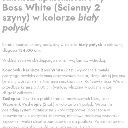
Boss White
(
Ścienny 2
szyny
) w kolorze
biały
połysk
Karnisz apartamentowy podwójny w kolorze
biały połysk
o całkowitej
długości
134,00
cm
.
W skład zestawu składającego się na Twój karnisz wchodzą:
Końcówki karnisza
Boss White
(
2
szt.) wykonana z metalu
pokrytego powłoką ochronną oraz warstwą lakieru, dzięki której jest ona
bardziej wytrzymała na ścieranie i uszkodzenia. Końcówka
Boss White
przedłuża karnisz o
7,00
cm (wartość wliczona w podaną wyżej
długość całkowitą).
Zaślepka
(
2
szt.) do profili karnisza, montowanych bliżej okna.
Wspornik Podwójny
(
2
szt.) w kolorze
biały połysk
. Wsporniki
posiadają system montażu: na 2 kołki rozporowe (dołączone w
zestawie wraz z wkrętami). Masywna, metalowa podstawa wspornika
zapewnia trwałe i stabilne zamocowanie do podłoża. Po zamontowaniu
wspornika odległość profili od
ściany
wynosi
13.30
cm