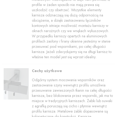
profile w żaden sposób nie mają prawa się
uszkodzić czy obetrzeć. Wszystkie elementy
karnisza odznaczają się dużą odpornością na
obciążenia, a dzięki zastosowaniu łączników
kontowych istnieje możliwość montażu karniszy w
oknach narożnych czy we wnękach wykuszowych.
W przypadku karniszy opartych na aluminiowych
profilach zasłony i firany okienne jesteśmy w stanie
przesuwać pod wspornikami, po całej długości
karnisza. Jeżeli zdecydujemy się na długi karnisz to
właśnie ten model jest się wprost idealny.
Cechy użytkowe
Odgórny system mocowania wsporników oraz
zastosowanie szyny wewnątrz profilu umożliwia
przesuwanie zawieszonych tkanin na całej długości
karnisza, bez blokowania przez wsporniki, jak ma to
miejsce w tradycyjnych karniszach. Żabki lub suwaki
z agrafką poruszają się cicho i płynnie wewnątrz
profilu karnisza. Metalowe żabki dopasowane są
kolorystycznie do konstrukcji. Karnisze