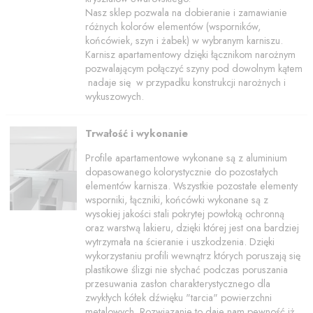
Nasz sklep pozwala na dobieranie i zamawianie
różnych kolorów elementów (wsporników,
końcówiek, szyn i żabek) w wybranym karniszu.
Karnisz apartamentowy dzięki łącznikom narożnym
pozwalającym połączyć szyny pod dowolnym kątem
nadaje się w przypadku konstrukcji narożnych i
wykuszowych.
Trwałość i wykonanie
Profile apartamentowe wykonane są z aluminium
dopasowanego kolorystycznie do pozostałych
elementów karnisza. Wszystkie pozostałe elementy
wsporniki, łączniki, końcówki wykonane są z
wysokiej jakości stali pokrytej powłoką ochronną
oraz warstwą lakieru, dzięki której jest ona bardziej
wytrzymała na ścieranie i uszkodzenia. Dzięki
wykorzystaniu profili wewnątrz których poruszają się
plastikowe ślizgi nie słychać podczas poruszania
przesuwania zasłon charakterystycznego dla
zwykłych kółek dźwięku "tarcia" powierzchni
metalowych. Rozwiązanie to daje nam pewność iż