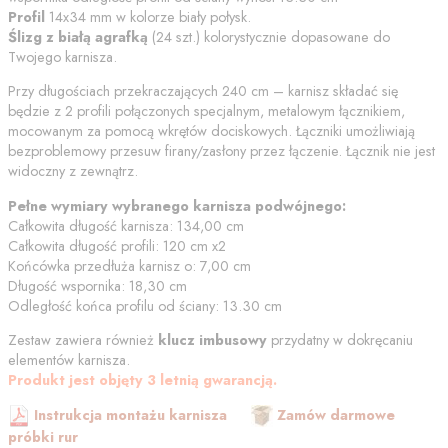
Profil
14x34 mm w kolorze
biały połysk
.
Ślizg z białą agrafką
(
24
szt.) kolorystycznie dopasowane do
Twojego karnisza.
Przy długościach przekraczających 240 cm – karnisz składać się
będzie z 2 profili połączonych specjalnym, metalowym łącznikiem,
mocowanym za pomocą wkrętów dociskowych. Łączniki umożliwiają
bezproblemowy przesuw firany/zasłony przez łączenie. Łącznik nie jest
widoczny z zewnątrz.
Pełne wymiary wybranego karnisza podwójnego:
Całkowita długość karnisza:
134,00
cm
Całkowita długość profili:
120
cm
x2
Końcówka przedłuża karnisz o:
7,00
cm
Długość wspornika:
18,30
cm
Odległość końca profilu od
ściany
:
13.30
cm
Zestaw zawiera również
klucz imbusowy
przydatny w dokręcaniu
elementów karnisza.
Produkt jest objęty 3 letnią gwarancją.
Instrukcja montażu karnisza
Zamów darmowe
próbki rur