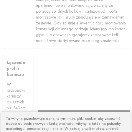
apartamentowe montowane są do ściany za
pomocą solidnych kołków montażowych. Kołki
montażowe jak i śruby znajdują się w zamawianym
zestawie. Gdy zaistnieje ewentualność montowania
konstrukcji do innego rodzaju ściany (np. do karton-
gipsu lub drewna) sugerujemy zastosować kołki
montażowe dedykowane do danego materiału.
Łączenie
profili
karnisza
W
przypadku
karniszy
dłuższych
niż 240cm
karnisze są
Ta witryna przechowuje dane, w tym m.in. pliki cookie, aby zapewnić
łączone z
dostęp do podstawowych funkcjonalności witryny, a także na potrzeby
dwóch lub
marketingu, personalizacji i analiz. W każdej chwili możesz zmienić
więcej