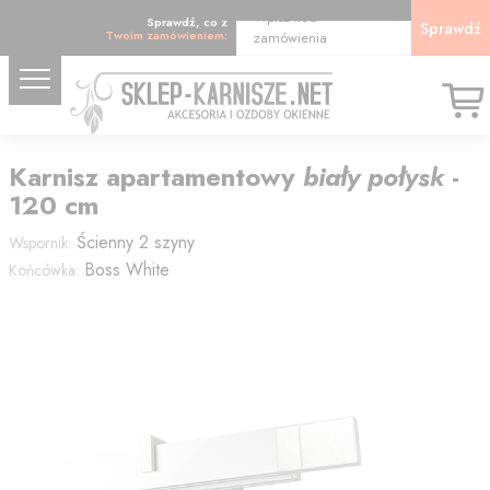
Wpisz kod
Sprawdź, co z
Sprawdź
Twoim zamówieniem:
zamówienia
Karnisz
apartamentowy
biały połysk
-
120
cm
Ścienny 2 szyny
Wspornik:
Boss White
Końcówka: