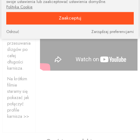
swoje ustawienia lub zaakceptować ustawienia domyślne.
elementów.
Polityka Cookie
Połączone
Zaakceptuj
profile
ciągle dają
nam
Odrzuć
Zarządzaj preferencjami
możliwość
przesuwania
ślizgów po
całej
długości
karnisza.
Na krótkim
filmie
staramy się
pokazać jak
połączyć
profile
karnisza >>