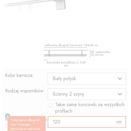
całkowita długość karnisza:
134,00
cm
dł. wspornika:
18,30
cm
końcówka przedłuża o:
7,00
cm
Kolor karnisza:
Biały połysk
Rodzaj wsporników:
Ścienny 2 szyny
Takie same koncowki na wszystkich
profilach
Długość profilu:
Tutaj wpisz długość
cm
rury Twojego
karnisza w zakresie