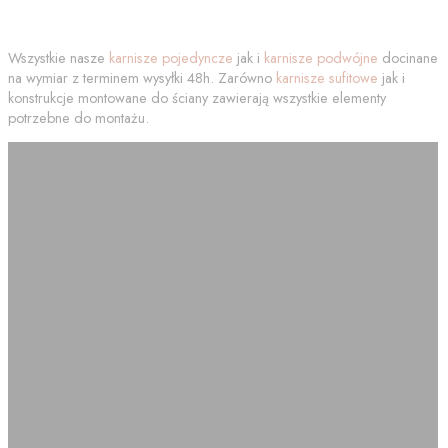
Wszystkie nasze
karnisze pojedyncze
jak i
karnisze podwójne
docinane
na wymiar z terminem wysyłki 48h. Zarówno
karnisze sufitowe
jak i
konstrukcje montowane do ściany zawierają wszystkie elementy
potrzebne do montażu.