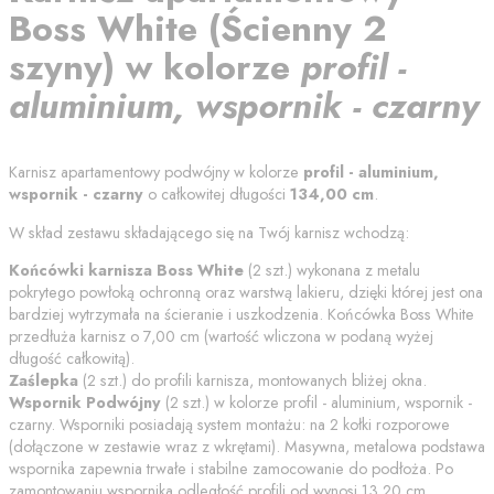
Boss White
(
Ścienny 2
szyny
) w kolorze
profil -
aluminium, wspornik - czarny
Karnisz apartamentowy podwójny w kolorze
profil - aluminium,
wspornik - czarny
o całkowitej długości
134,00
cm
.
W skład zestawu składającego się na Twój karnisz wchodzą:
Końcówki karnisza
Boss White
(
2
szt.) wykonana z metalu
pokrytego powłoką ochronną oraz warstwą lakieru, dzięki której jest ona
bardziej wytrzymała na ścieranie i uszkodzenia. Końcówka
Boss White
przedłuża karnisz o
7,00
cm (wartość wliczona w podaną wyżej
długość całkowitą).
Zaślepka
(
2
szt.) do profili karnisza, montowanych bliżej okna.
Wspornik Podwójny
(
2
szt.) w kolorze
profil - aluminium, wspornik -
czarny
. Wsporniki posiadają system montażu: na 2 kołki rozporowe
(dołączone w zestawie wraz z wkrętami). Masywna, metalowa podstawa
wspornika zapewnia trwałe i stabilne zamocowanie do podłoża. Po
zamontowaniu wspornika odległość profili od
wynosi
13.20
cm