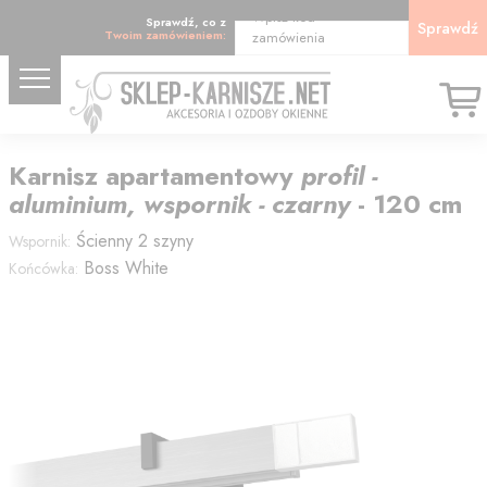
Wpisz kod
Sprawdź, co z
Sprawdź
Twoim zamówieniem:
zamówienia
Karnisz
apartamentowy
profil -
aluminium, wspornik - czarny
-
120
cm
Ścienny 2 szyny
Wspornik:
Boss White
Końcówka: