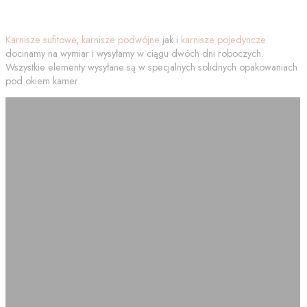
Karnisze sufitowe
,
karnisze podwójne
jak i
karnisze pojedyncze
docinamy na wymiar i wysyłamy w ciągu dwóch dni roboczych.
Wszystkie elementy wysyłane są w specjalnych solidnych opakowaniach
pod okiem kamer.