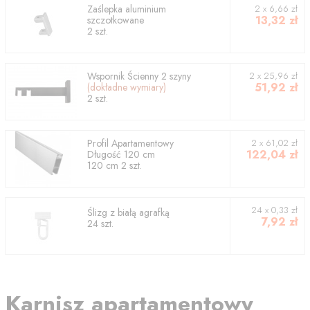
Zaślepka aluminium
2
x
6,66
zł
13,32
zł
szczotkowane
2
szt.
Wspornik
Ścienny 2 szyny
2
x
25,96
zł
51,92
zł
(dokładne wymiary)
2
szt.
Profil
Apartamentowy
2
x
61,02
zł
122,04
zł
Długość
120
cm
120
cm
2
szt.
24 x 0,33 zł
Ślizg z białą agrafką
7,92
zł
24 szt.
Karnisz apartamentowy