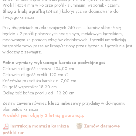
Profil
14x34 mm w kolorze
profil - aluminium, wspornik - czarny
.
Ślizg z białą agrafką
(
24
szt.) kolorystycznie dopasowane do
Twojego karnisza.
Przy długościach przekraczających 240 cm – karnisz składać się
będzie z 2 profili połączonych specjalnym, metalowym łącznikiem,
mocowanym za pomocą wkrętów dociskowych. Łączniki umożliwiają
bezproblemowy przesuw firany/zasłony przez łączenie. Łącznik nie jest
widoczny z zewnątrz.
Pełne wymiary wybranego karnisza podwójnego:
Całkowita długość karnisza:
134,00
cm
Całkowita długość profili:
120
cm
x2
Końcówka przedłuża karnisz o:
7,00
cm
Długość wspornika:
18,30
cm
Odległość końca profilu od
:
13.20
cm
Zestaw zawiera również
klucz imbusowy
przydatny w dokręcaniu
elementów karnisza.
Produkt jest objęty 3 letnią gwarancją.
Instrukcja montażu karnisza
Zamów darmowe
próbki rur