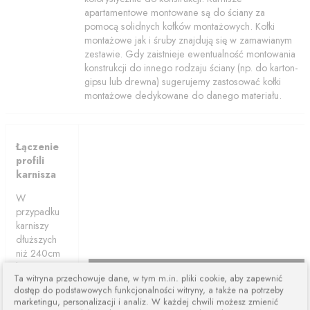
apartamentowe montowane są do ściany za
pomocą solidnych kołków montażowych. Kołki
montażowe jak i śruby znajdują się w zamawianym
zestawie. Gdy zaistnieje ewentualność montowania
konstrukcji do innego rodzaju ściany (np. do karton-
gipsu lub drewna) sugerujemy zastosować kołki
montażowe dedykowane do danego materiału.
Łączenie
profili
karnisza
W
przypadku
karniszy
dłuższych
niż 240cm
karnisze są
Ta witryna przechowuje dane, w tym m.in. pliki cookie, aby zapewnić
łączone z
dostęp do podstawowych funkcjonalności witryny, a także na potrzeby
dwóch lub
marketingu, personalizacji i analiz. W każdej chwili możesz zmienić
więcej