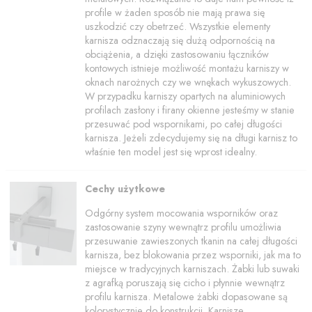
profile w żaden sposób nie mają prawa się
uszkodzić czy obetrzeć. Wszystkie elementy
karnisza odznaczają się dużą odpornością na
obciążenia, a dzięki zastosowaniu łączników
kontowych istnieje możliwość montażu karniszy w
oknach narożnych czy we wnękach wykuszowych.
W przypadku karniszy opartych na aluminiowych
profilach zasłony i firany okienne jesteśmy w stanie
przesuwać pod wspornikami, po całej długości
karnisza. Jeżeli zdecydujemy się na długi karnisz to
właśnie ten model jest się wprost idealny.
Cechy użytkowe
Odgórny system mocowania wsporników oraz
zastosowanie szyny wewnątrz profilu umożliwia
przesuwanie zawieszonych tkanin na całej długości
karnisza, bez blokowania przez wsporniki, jak ma to
miejsce w tradycyjnych karniszach. Żabki lub suwaki
z agrafką poruszają się cicho i płynnie wewnątrz
profilu karnisza. Metalowe żabki dopasowane są
kolorystycznie do konstrukcji. Karnisze