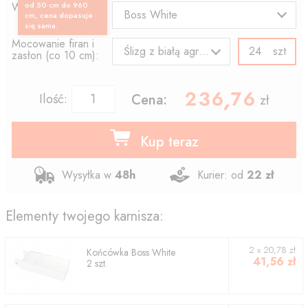
Wzór końcówki:
od 50 cm do 960
Boss White
cm, cena dopasuje
się sama.
Mocowanie firan i
szt
Ślizg z białą agrafką
zasłon (co 10 cm):
236.76
,
Ilość:
Cena:
zł
Kup teraz
Wysyłka w
48h
Kurier: od
22 zł
Elementy twojego karnisza:
2
x
20,78
zł
Końcówka
Boss White
41,56
zł
2
szt.