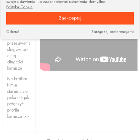
swoje ustawienia lub zaakceptować ustawienia domyślne.
elementów.
Polityka Cookie
Połączone
Zaakceptuj
profile
ciągle dają
nam
Odrzuć
Zarządzaj preferencjami
możliwość
przesuwania
ślizgów po
całej
długości
karnisza.
Na krótkim
filmie
staramy się
pokazać jak
połączyć
profile
karnisza >>