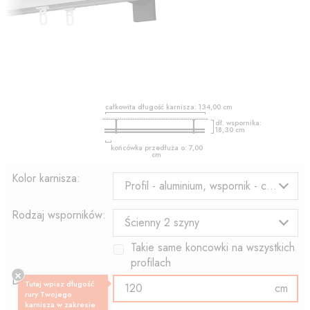
całkowita długość karnisza:
134,00
cm
dł. wspornika:
18,30
cm
końcówka przedłuża o:
7,00
cm
Kolor karnisza:
Profil - aluminium, wspornik - czarny
Rodzaj wsporników:
Ścienny 2 szyny
Takie same koncowki na wszystkich
profilach
Długość profilu:
Tutaj wpisz długość
cm
rury Twojego
karnisza w zakresie