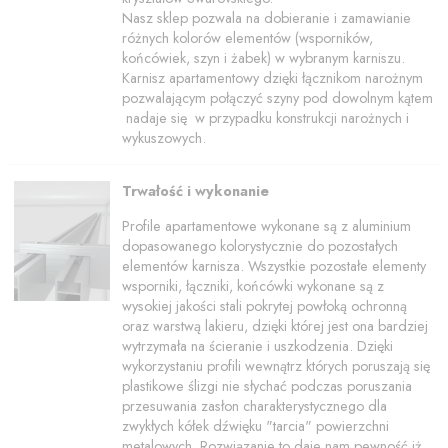
Nasz sklep pozwala na dobieranie i zamawianie
różnych kolorów elementów (wsporników,
końcówiek, szyn i żabek) w wybranym karniszu.
Karnisz apartamentowy dzięki łącznikom narożnym
pozwalającym połączyć szyny pod dowolnym kątem
nadaje się w przypadku konstrukcji narożnych i
wykuszowych.
Trwałość i wykonanie
Profile apartamentowe wykonane są z aluminium
dopasowanego kolorystycznie do pozostałych
elementów karnisza. Wszystkie pozostałe elementy
wsporniki, łączniki, końcówki wykonane są z
wysokiej jakości stali pokrytej powłoką ochronną
oraz warstwą lakieru, dzięki której jest ona bardziej
wytrzymała na ścieranie i uszkodzenia. Dzięki
wykorzystaniu profili wewnątrz których poruszają się
plastikowe ślizgi nie słychać podczas poruszania
przesuwania zasłon charakterystycznego dla
zwykłych kółek dźwięku "tarcia" powierzchni
metalowych. Rozwiązanie to daje nam pewność iż