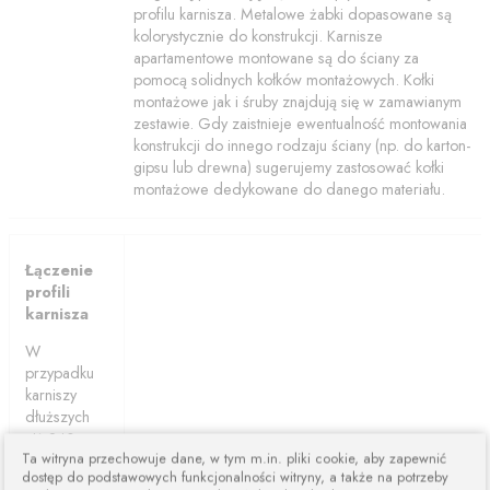
profilu karnisza. Metalowe żabki dopasowane są
kolorystycznie do konstrukcji. Karnisze
apartamentowe montowane są do ściany za
pomocą solidnych kołków montażowych. Kołki
montażowe jak i śruby znajdują się w zamawianym
zestawie. Gdy zaistnieje ewentualność montowania
konstrukcji do innego rodzaju ściany (np. do karton-
gipsu lub drewna) sugerujemy zastosować kołki
montażowe dedykowane do danego materiału.
Łączenie
profili
karnisza
W
przypadku
karniszy
dłuższych
niż 240cm
Ta witryna przechowuje dane, w tym m.in. pliki cookie, aby zapewnić
karnisze są
dostęp do podstawowych funkcjonalności witryny, a także na potrzeby
łączone z