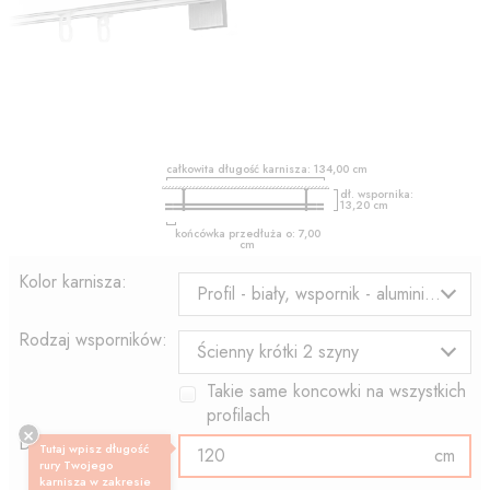
całkowita długość karnisza:
134,00
cm
dł. wspornika:
13,20
cm
końcówka przedłuża o:
7,00
cm
Kolor karnisza:
Profil - biały, wspornik - aluminium
Rodzaj wsporników:
Ścienny krótki 2 szyny
Takie same koncowki na wszystkich
profilach
Długość profilu:
Tutaj wpisz długość
cm
rury Twojego
karnisza w zakresie