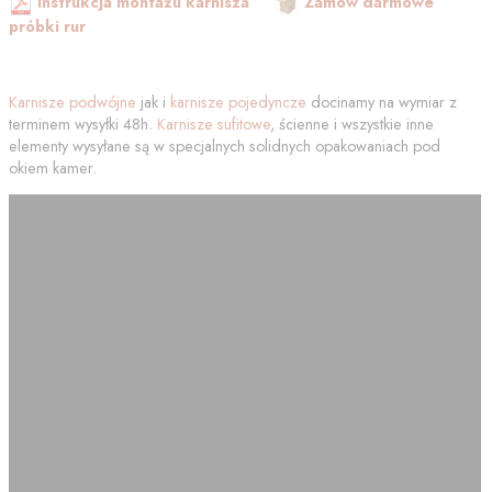
Instrukcja montażu karnisza
Zamów darmowe
próbki rur
Karnisze podwójne
jak i
karnisze pojedyncze
docinamy na wymiar z
terminem wysyłki 48h.
Karnisze sufitowe
, ścienne i wszystkie inne
elementy wysyłane są w specjalnych solidnych opakowaniach pod
okiem kamer.