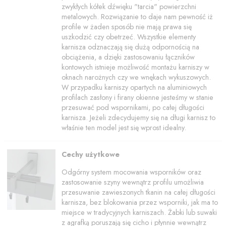
zwykłych kółek dźwięku "tarcia" powierzchni
metalowych. Rozwiązanie to daje nam pewność iż
profile w żaden sposób nie mają prawa się
uszkodzić czy obetrzeć. Wszystkie elementy
karnisza odznaczają się dużą odpornością na
obciążenia, a dzięki zastosowaniu łączników
kontowych istnieje możliwość montażu karniszy w
oknach narożnych czy we wnękach wykuszowych.
W przypadku karniszy opartych na aluminiowych
profilach zasłony i firany okienne jesteśmy w stanie
przesuwać pod wspornikami, po całej długości
karnisza. Jeżeli zdecydujemy się na długi karnisz to
właśnie ten model jest się wprost idealny.
Cechy użytkowe
Odgórny system mocowania wsporników oraz
zastosowanie szyny wewnątrz profilu umożliwia
przesuwanie zawieszonych tkanin na całej długości
karnisza, bez blokowania przez wsporniki, jak ma to
miejsce w tradycyjnych karniszach. Żabki lub suwaki
z agrafką poruszają się cicho i płynnie wewnątrz