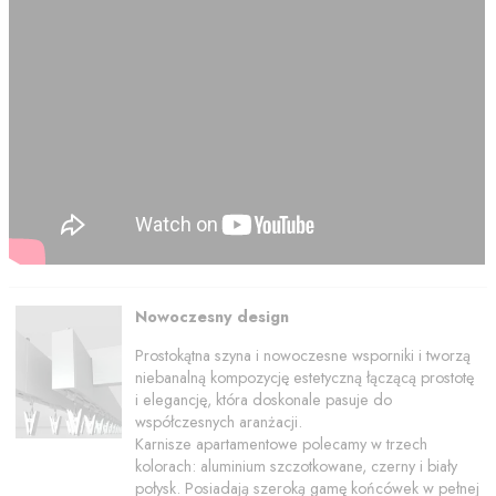
Nowoczesny design
Prostokątna szyna i nowoczesne wsporniki i tworzą
niebanalną kompozycję estetyczną łączącą prostotę
i elegancję, która doskonale pasuje do
współczesnych aranżacji.
Karnisze apartamentowe polecamy w trzech
kolorach: aluminium szczotkowane, czerny i biały
połysk. Posiadają szeroką gamę końcówek w pełnej