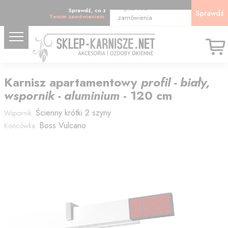
Wpisz kod
Sprawdź, co z
Sprawdź
Twoim zamówieniem:
zamówienia
Karnisz
apartamentowy
profil - biały,
wspornik - aluminium
-
120
cm
Ścienny krótki 2 szyny
Wspornik:
Boss Vulcano
Końcówka: