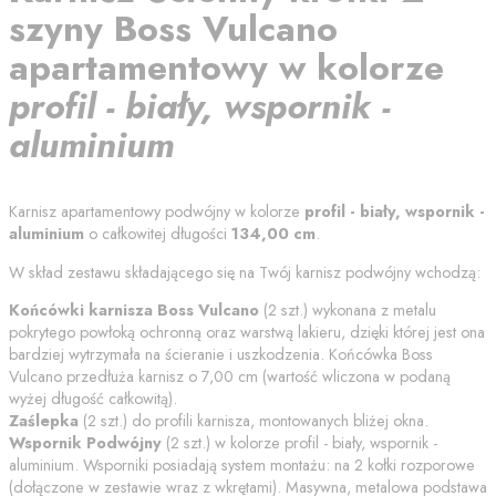
szyny
Boss Vulcano
apartamentowy
w kolorze
profil - biały, wspornik -
aluminium
Karnisz apartamentowy podwójny w kolorze
profil - biały, wspornik -
aluminium
o całkowitej długości
134,00
cm
.
W skład zestawu składającego się na Twój karnisz podwójny wchodzą:
Końcówki karnisza
Boss Vulcano
(
2
szt.) wykonana z metalu
pokrytego powłoką ochronną oraz warstwą lakieru, dzięki której jest ona
bardziej wytrzymała na ścieranie i uszkodzenia. Końcówka
Boss
Vulcano
przedłuża karnisz o
7,00
cm (wartość wliczona w podaną
wyżej długość całkowitą).
Zaślepka
(
2
szt.) do profili karnisza, montowanych bliżej okna.
Wspornik Podwójny
(
2
szt.) w kolorze
profil - biały, wspornik -
aluminium
. Wsporniki posiadają system montażu: na 2 kołki rozporowe
(dołączone w zestawie wraz z wkrętami). Masywna, metalowa podstawa