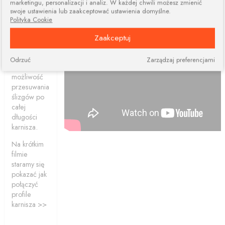
marketingu, personalizacji i analiz. W każdej chwili możesz zmienić
dwóch lub
swoje ustawienia lub zaakceptować ustawienia domyślne.
więcej
Polityka Cookie
elementów.
Połączone
Zaakceptuj
profile
ciągle dają
Odrzuć
Zarządzaj preferencjami
nam
możliwość
przesuwania
ślizgów po
całej
długości
karnisza.
Na krótkim
filmie
staramy się
pokazać jak
połączyć
profile
karnisza >>