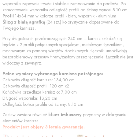
wspornika zapewnia trwałe i stabilne zamocowanie do podłoża. Po
zamontowaniu wspornika odległość profili od
ściany
wynosi
8.10
cm
Profil
14x34 mm w kolorze
profil - biały, wspornik - aluminium
.
Ślizg z białą agrafką
(
24
szt.) kolorystycznie dopasowane do
Twojego karnisza.
Przy długościach przekraczających 240 cm – karnisz składać się
będzie z 2 profili połączonych specjalnym, metalowym łącznikiem,
mocowanym za pomocą wkrętów dociskowych. Łączniki umożliwiają
bezproblemowy przesuw firany/zasłony przez łączenie. Łącznik nie jest
widoczny z zewnątrz.
Pełne wymiary wybranego karnisza potrójnego:
Całkowita długość karnisza:
134,00
cm
Całkowita długość profili:
120
cm
x2
Końcówka przedłuża karnisz o:
7,00
cm
Długość wspornika:
13,20
cm
Odległość końca profilu od
ściany
:
8.10
cm
Zestaw zawiera również
klucz imbusowy
przydatny w dokręcaniu
elementów karnisza.
Produkt jest objęty 3 letnią gwarancją.