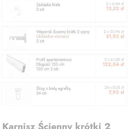
2
x
6,66
zł
Zaślepka Biała
13,32
zł
2
szt.
Wspornik
Ścienny krótki 2 szyny
2
x
25,96
zł
51,92
zł
(dokładne wymiary)
2
szt.
Profil
apartamentowy
2
x
61,02
zł
122,04
zł
Długość
120
cm
120
cm
2
szt.
24 x 0,33 zł
Ślizg z białą agrafką
7,92
zł
24 szt.
Karnisz
Ścienny krótki 2