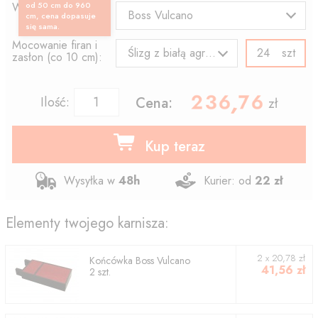
Wzór końcówki:
od 50 cm do 960
Boss Vulcano
cm, cena dopasuje
się sama.
Mocowanie firan i
szt
Ślizg z białą agrafką
zasłon (co 10 cm):
236.76
,
Ilość:
Cena:
zł
Kup teraz
Wysyłka w
48h
Kurier: od
22 zł
Elementy twojego karnisza:
2
x
20,78
zł
Końcówka
Boss Vulcano
41,56
zł
2
szt.