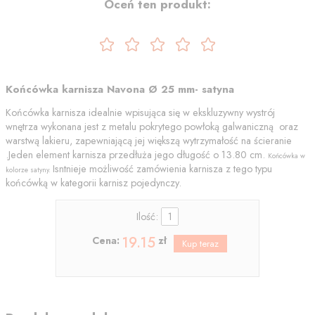
Oceń ten produkt:
Końcówka karnisza Navona Ø 25 mm- satyna
Końcówka karnisza idealnie wpisująca się w ekskluzywny wystrój
wnętrza wykonana jest z metalu pokrytego powłoką galwaniczną oraz
warstwą lakieru, zapewniającą jej większą wytrzymałość na ścieranie
.Jeden element karnisza przedłuża jego długość o 13.80 cm.
Końcówka w
Isntnieje możliwość zamówienia karnisza z tego typu
kolorze satyny.
końcówką w kategorii karnisz pojedynczy.
Ilość:
19.15
Cena:
zł