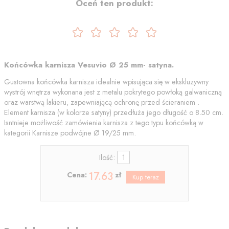
Oceń ten produkt:
Końcówka karnisza Vesuvio Ø 25 mm- satyna.
Gustowna końcówka karnisza idealnie wpisująca się w ekskluzywny
wystrój wnętrza wykonana jest z metalu pokrytego powłoką galwaniczną
oraz warstwą lakieru, zapewniającą ochronę przed ścieraniem .
Element karnisza (w kolorze satyny) przedłuża jego długość o 8.50 cm.
Isntnieje możliwość zamówienia karnisza z tego typu końcówką w
kategorii Karnisze podwójne Ø 19/25 mm.
Ilość:
17.63
Cena:
zł