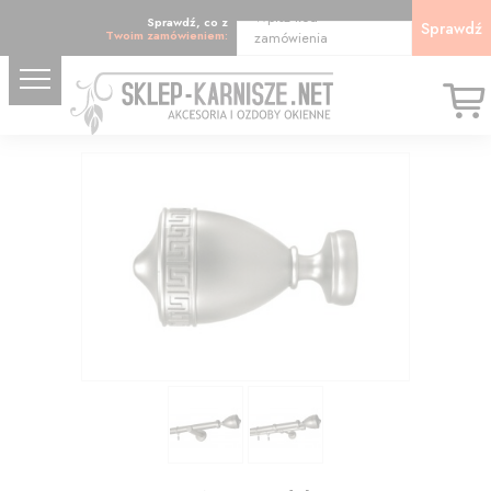
Wpisz kod
Sprawdź, co z
Sprawdź
Twoim zamówieniem:
zamówienia
17.63