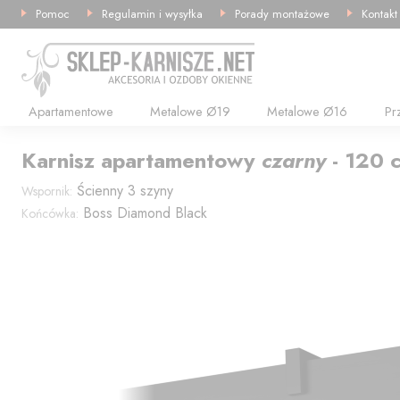
Pomoc
Regulamin i wysyłka
Porady montażowe
Kontakt
Apartamentowe
Metalowe Ø19
Metalowe Ø16
Pr
Karnisz
apartamentowy
czarny
-
120
Ścienny 3 szyny
Wspornik:
Boss Diamond Black
Końcówka: