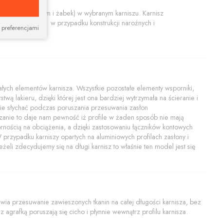
końcówiek, szyn i żabek) w wybranym karniszu. Karnisz
tem nadaje się w przypadku konstrukcji narożnych i
 preferencjami
zarne karnisze
.
ych elementów karnisza. Wszystkie pozostałe elementy wsporniki,
twą lakieru, dzięki której jest ona bardziej wytrzymała na ścieranie i
i nie słychać podczas poruszania przesuwania zasłon
zanie to daje nam pewność iż profile w żaden sposób nie mają
rnością na obciążenia, a dzięki zastosowaniu łączników kontowych
rzypadku karniszy opartych na aluminiowych profilach zasłony i
żeli zdecydujemy się na długi karnisz to właśnie ten model jest się
a przesuwanie zawieszonych tkanin na całej długości karnisza, bez
 agrafką poruszają się cicho i płynnie wewnątrz profilu karnisza.