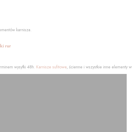
ementów karnisza.
i rur
rminem wysyłki 48h.
Karnisze sufitowe
, ścienne i wszystkie inne elementy