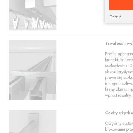
profili w tym z
Nasz sklep poz
apartamentowy 
Odrzuć
wykuszowych.Po
Trwałość i w
Profile aparta
łączniki, końcó
uszkodzenia. Dz
charakterystyc
prawa się uszko
istnieje możli
firany okienne 
wprost idealny.
Cechy użytk
Odgórny system
blokowania prze