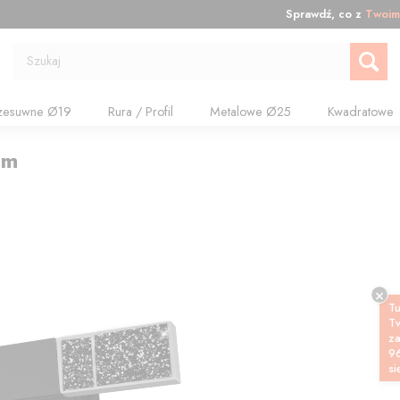
Sprawdź, co z
Twoim
Szukaj
zesuwne Ø19
Rura / Profil
Metalowe Ø25
Kwadratowe
cm
Tu
T
z
9
si