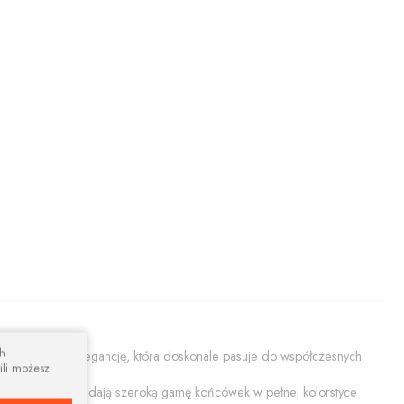
ch
ącą prostotę i elegancję, która doskonale pasuje do współczesnych
ili możesz
ały połysk. Posiadają szeroką gamę końcówek w pełnej kolorstyce