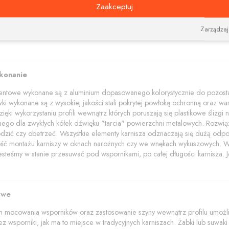
akończenia z elementami kryształów Swarovskiego.
Zaakceptuj
wala na dobieranie i zamawianie różnych kolorów elementów (wsporników, 
dzięki łącznikom narożnym pozwalającym połączyć szyny pod dowolnym ką
Zarządzaj
lecam również przejrzenie innych produktów w tym kolorze w kategorii
c
ykonanie
mentowe wykonane są z aluminium dopasowanego kolorystycznie do pozostał
wki wykonane są z wysokiej jakości stali pokrytej powłoką ochronną oraz wars
ięki wykorzystaniu profili wewnątrz których poruszają się plastikowe ślizg
znego dla zwykłych kółek dźwięku "tarcia" powierzchni metalowych. Rozwią
dzić czy obetrzeć. Wszystkie elementy karnisza odznaczają się dużą odpo
wość montażu karniszy w oknach narożnych czy we wnękach wykuszowych. W p
jesteśmy w stanie przesuwać pod wspornikami, po całej długości karnisza. Je
owe
 mocowania wsporników oraz zastosowanie szyny wewnątrz profilu umożliwi
z wsporniki, jak ma to miejsce w tradycyjnych karniszach. Żabki lub suwaki z