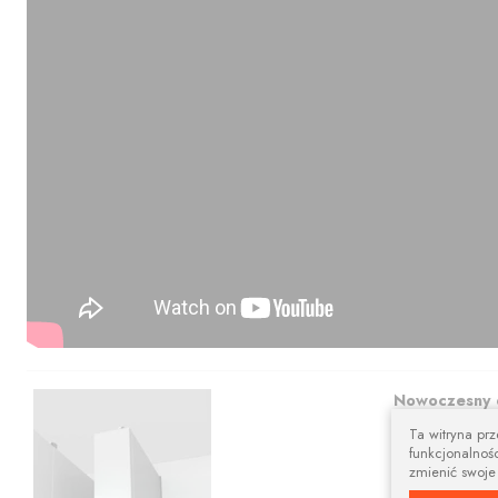
Nowoczesny 
Ta witryna pr
Prostokątna szy
funkcjonalnośc
aranżacji.
zmienić swoje
Karnisze apart