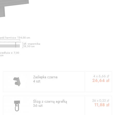
gość karnisza:
134,00
cm
dł. wspornika:
18,30
cm
zedłuża o:
7,00
cm
4
x
6,66
zł
Zaślepka czarna
26,64
zł
4
szt.
36 x 0,33 zł
Ślizg z czarną agrafką
11,88
zł
36 szt.