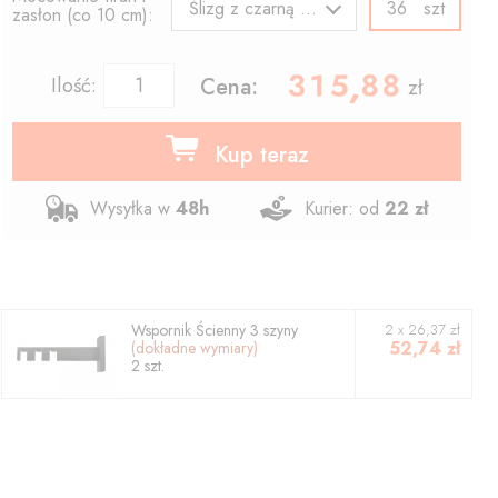
szt
Ślizg z czarną agrafką
zasłon (co 10 cm):
315.88
,
Ilość:
Cena:
zł
Kup teraz
Wysyłka w
48h
Kurier: od
22 zł
Wspornik
Ścienny 3 szyny
2
x
26,37
zł
52,74
zł
(dokładne wymiary)
2
szt.