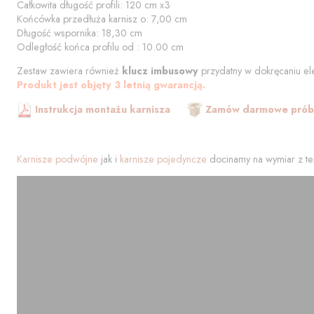
Całkowita długość profili:
120
cm
x3
Końcówka przedłuża karnisz o:
7,00
cm
Długość wspornika:
18,30
cm
Odległość końca profilu od
:
10.00
cm
Zestaw zawiera również
klucz imbusowy
przydatny w dokręcaniu el
Produkt jest objęty 3 letnią gwarancją.
Instrukcja montażu karnisza
Zamów darmowe próbk
Karnisze podwójne
jak i
karnisze pojedyncze
docinamy na wymiar z te