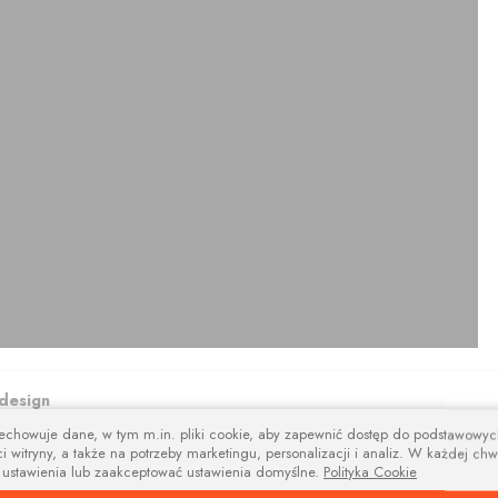
design
zechowuje dane, w tym m.in. pliki cookie, aby zapewnić dostęp do podstawowy
na i nowoczesne wsporniki i tworzą niebanalną kompozycję estetyczną łącz
i witryny, a także na potrzeby marketingu, personalizacji i analiz. W każdej chw
 ustawienia lub zaakceptować ustawienia domyślne.
Polityka Cookie
amentowe polecamy w trzech kolorach: aluminium szczotkowane, czerny i bi