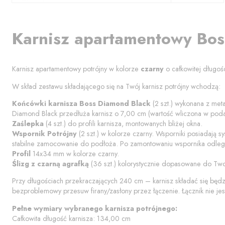
Karnisz apartamentowy
Bos
Karnisz apartamentowy potrójny w kolorze
czarny
o całkowitej długoś
W skład zestawu składającego się na Twój karnisz potrójny wchodzą:
Końcówki karnisza
Boss Diamond Black
(
2
szt.) wykonana z meta
Diamond Black
przedłuża karnisz o
7,00
cm (wartość wliczona w poda
Zaślepka
(
4
szt.) do profili karnisza, montowanych bliżej okna.
Wspornik Potrójny
(
2
szt.) w kolorze
czarny
. Wsporniki posiadają s
stabilne zamocowanie do podłoża. Po zamontowaniu wspornika odległ
Profil
14x34 mm w kolorze
czarny
.
Ślizg z czarną agrafką
(
36
szt.) kolorystycznie dopasowane do Two
Przy długościach przekraczających 240 cm – karnisz składać się będ
bezproblemowy przesuw firany/zasłony przez łączenie. Łącznik nie jes
Pełne wymiary wybranego karnisza potrójnego:
Całkowita długość karnisza:
134,00
cm