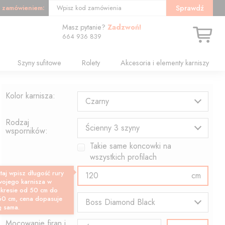
 zamówieniem:
Sprawdź
Wpisz kod zamówienia
Masz pytanie?
Zadzwoń!
664 936 839
Szyny sufitowe
Rolety
Akcesoria i elementy karniszy
Kolor karnisza:
Czarny
Rodzaj
Ścienny 3 szyny
wsporników:
Takie same koncowki na
wszystkich profilach
Długość profilu:
taj wpisz długość rury
cm
wojego karnisza w
akresie od 50 cm do
Wzór końcówki:
60 cm, cena dopasuje
Boss Diamond Black
ę sama.
Mocowanie firan i