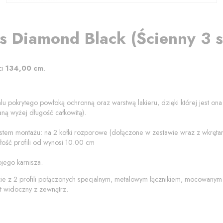
s Diamond Black
(
Ścienny 3 
ci
134,00
cm
.
lu pokrytego powłoką ochronną oraz warstwą lakieru, dzięki której jest on
ną wyżej długość całkowitą).
ystem montażu: na 2 kołki rozporowe (dołączone w zestawie wraz z wkręt
ość profili od
wynosi
10.00
cm
jego karnisza.
zie z 2 profili połączonych specjalnym, metalowym łącznikiem, mocowanym
t widoczny z zewnątrz.