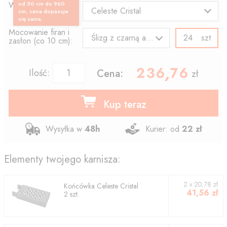
Wzór końcówki:
od 50 cm do 960
Celeste Cristal
cm, cena dopasuje
się sama.
Mocowanie firan i
szt
Ślizg z czarną agrafką
zasłon (co 10 cm):
236.76
,
Ilość:
Cena:
zł
Kup teraz
Wysyłka w
48h
Kurier: od
22 zł
Elementy twojego karnisza:
2
x
20,78
zł
Końcówka
Celeste Cristal
41,56
zł
2
szt.