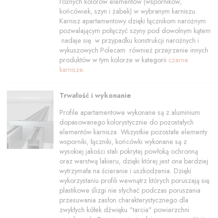
różnych kolorów elementów (wsporników,
końcówiek, szyn i żabek) w wybranym karniszu.
Karnisz apartamentowy dzięki łącznikom narożnym
pozwalającym połączyć szyny pod dowolnym kątem
nadaje się w przypadku konstrukcji narożnych i
wykuszowych.Polecam również przejrzenie innych
produktów w tym kolorze w kategorii
czarne
karnisze
.
Trwałość i wykonanie
Profile apartamentowe wykonane są z aluminium
dopasowanego kolorystycznie do pozostałych
elementów karnisza. Wszystkie pozostałe elementy
wsporniki, łączniki, końcówki wykonane są z
wysokiej jakości stali pokrytej powłoką ochronną
oraz warstwą lakieru, dzięki której jest ona bardziej
wytrzymała na ścieranie i uszkodzenia. Dzięki
wykorzystaniu profili wewnątrz których poruszają się
plastikowe ślizgi nie słychać podczas poruszania
przesuwania zasłon charakterystycznego dla
zwykłych kółek dźwięku "tarcia" powierzchni