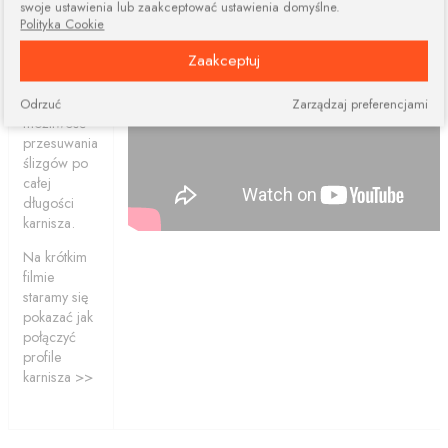
więcej
swoje ustawienia lub zaakceptować ustawienia domyślne.
elementów.
Polityka Cookie
Połączone
Zaakceptuj
profile
ciągle dają
nam
Odrzuć
Zarządzaj preferencjami
możliwość
przesuwania
ślizgów po
całej
długości
karnisza.
Na krótkim
filmie
staramy się
pokazać jak
połączyć
profile
karnisza >>