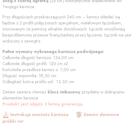
Ślizg z czarną agrafką
(
24
szt.) kolorystycznie dopasowane do
Twojego karnisza.
Przy długościach przekraczających 240 cm – karnisz składać się
będzie z 2 profili połączonych specjalnym, metalowym łącznikiem,
mocowanym za pomocą wkrętów dociskowych. Łączniki umożliwiają
bezproblemowy przesuw firany/zasłony przez łączenie. Łącznik nie jest
widoczny z zewnątrz.
Pełne wymiary wybranego karnisza podwójnego:
Całkowita długość karnisza:
134,00
cm
Całkowita długość profili:
120
cm
x2
Końcówka przedłuża karnisz o:
7,00
cm
Długość wspornika:
18,30
cm
Odległość końca profilu od
:
13.30
cm
Zestaw zawiera również
klucz imbusowy
przydatny w dokręcaniu
elementów karnisza.
Produkt jest objęty 3 letnią gwarancją.
Instrukcja montażu karnisza
Zamów darmowe
próbki rur