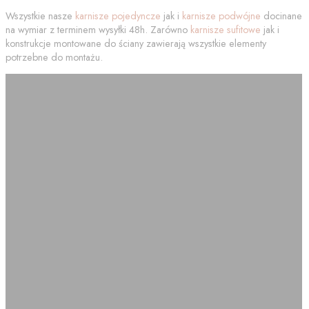
Wszystkie nasze
karnisze pojedyncze
jak i
karnisze podwójne
docinane
na wymiar z terminem wysyłki 48h. Zarówno
karnisze sufitowe
jak i
konstrukcje montowane do ściany zawierają wszystkie elementy
potrzebne do montażu.