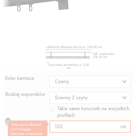
całkowita długość karnisza:
134,00
cm
dł. wspornika:
18,30
cm
końcówka przedłuża o:
7,00
cm
Kolor karnisza:
Czarny
Rodzaj wsporników:
Ścienny 2 szyny
Takie same koncowki na wszystkich
profilach
Długość profilu:
Tutaj wpisz długość
cm
rury Twojego
karnisza w zakresie