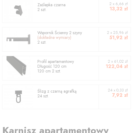
2
x
6,66
zł
Zaślepka czarna
13,32
zł
2
szt.
Wspornik
Ścienny 2 szyny
2
x
25,96
zł
51,92
zł
(dokładne wymiary)
2
szt.
Profil
apartamentowy
2
x
61,02
zł
122,04
zł
Długość
120
cm
120
cm
2
szt.
24 x 0,33 zł
Ślizg z czarną agrafką
7,92
zł
24 szt.
Karnisz apartamentowy