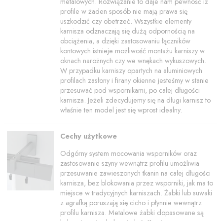
metalowych. Rozwiązanie to daje nam pewność iż
profile w żaden sposób nie mają prawa się
uszkodzić czy obetrzeć. Wszystkie elementy
karnisza odznaczają się dużą odpornością na
obciążenia, a dzięki zastosowaniu łączników
kontowych istnieje możliwość montażu karniszy w
oknach narożnych czy we wnękach wykuszowych.
W przypadku karniszy opartych na aluminiowych
profilach zasłony i firany okienne jesteśmy w stanie
przesuwać pod wspornikami, po całej długości
karnisza. Jeżeli zdecydujemy się na długi karnisz to
właśnie ten model jest się wprost idealny.
Cechy użytkowe
Odgórny system mocowania wsporników oraz
zastosowanie szyny wewnątrz profilu umożliwia
przesuwanie zawieszonych tkanin na całej długości
karnisza, bez blokowania przez wsporniki, jak ma to
miejsce w tradycyjnych karniszach. Żabki lub suwaki
z agrafką poruszają się cicho i płynnie wewnątrz
profilu karnisza. Metalowe żabki dopasowane są