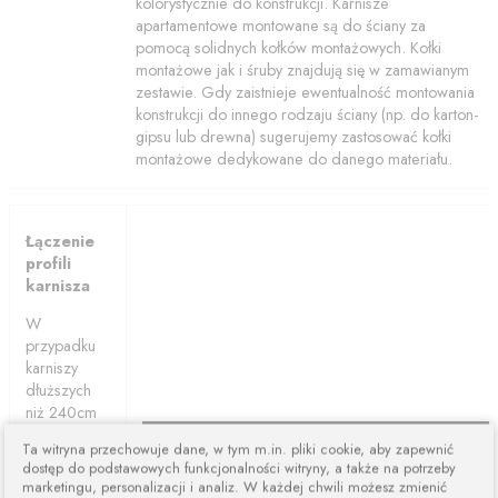
kolorystycznie do konstrukcji. Karnisze
apartamentowe montowane są do ściany za
pomocą solidnych kołków montażowych. Kołki
montażowe jak i śruby znajdują się w zamawianym
zestawie. Gdy zaistnieje ewentualność montowania
konstrukcji do innego rodzaju ściany (np. do karton-
gipsu lub drewna) sugerujemy zastosować kołki
montażowe dedykowane do danego materiału.
Łączenie
profili
karnisza
W
przypadku
karniszy
dłuższych
niż 240cm
karnisze są
Ta witryna przechowuje dane, w tym m.in. pliki cookie, aby zapewnić
łączone z
dostęp do podstawowych funkcjonalności witryny, a także na potrzeby
dwóch lub
marketingu, personalizacji i analiz. W każdej chwili możesz zmienić