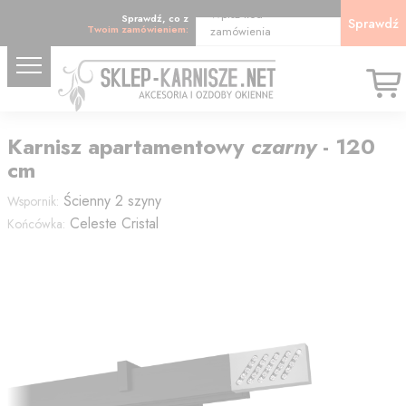
Wpisz kod
Sprawdź, co z
Sprawdź
Twoim zamówieniem:
zamówienia
Karnisz
apartamentowy
czarny
-
120
cm
Ścienny 2 szyny
Wspornik:
Celeste Cristal
Końcówka: