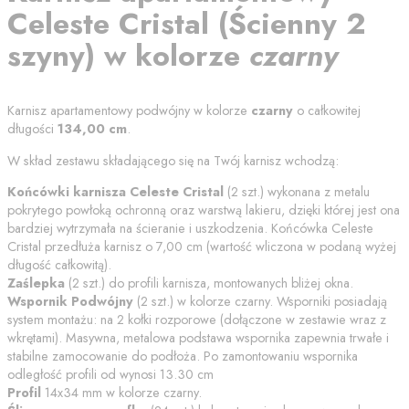
Celeste Cristal
(
Ścienny 2
szyny
) w kolorze
czarny
Karnisz apartamentowy podwójny w kolorze
czarny
o całkowitej
długości
134,00
cm
.
W skład zestawu składającego się na Twój karnisz wchodzą:
Końcówki karnisza
Celeste Cristal
(
2
szt.) wykonana z metalu
pokrytego powłoką ochronną oraz warstwą lakieru, dzięki której jest ona
bardziej wytrzymała na ścieranie i uszkodzenia. Końcówka
Celeste
Cristal
przedłuża karnisz o
7,00
cm (wartość wliczona w podaną wyżej
długość całkowitą).
Zaślepka
(
2
szt.) do profili karnisza, montowanych bliżej okna.
Wspornik Podwójny
(
2
szt.) w kolorze
czarny
. Wsporniki posiadają
system montażu: na 2 kołki rozporowe (dołączone w zestawie wraz z
wkrętami). Masywna, metalowa podstawa wspornika zapewnia trwałe i
stabilne zamocowanie do podłoża. Po zamontowaniu wspornika
odległość profili od
wynosi
13.30
cm
Profil
14x34 mm w kolorze
czarny
.