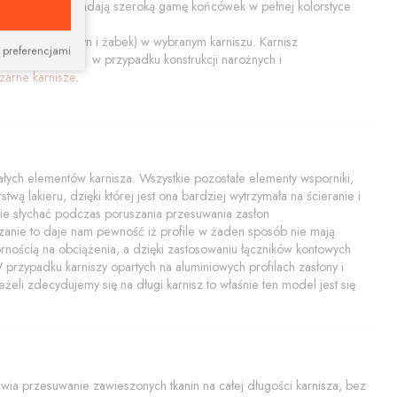
ały połysk. Posiadają szeroką gamę końcówek w pełnej kolorstyce
końcówiek, szyn i żabek) w wybranym karniszu. Karnisz
 preferencjami
tem nadaje się w przypadku konstrukcji narożnych i
zarne karnisze
.
ych elementów karnisza. Wszystkie pozostałe elementy wsporniki,
twą lakieru, dzięki której jest ona bardziej wytrzymała na ścieranie i
i nie słychać podczas poruszania przesuwania zasłon
zanie to daje nam pewność iż profile w żaden sposób nie mają
rnością na obciążenia, a dzięki zastosowaniu łączników kontowych
rzypadku karniszy opartych na aluminiowych profilach zasłony i
żeli zdecydujemy się na długi karnisz to właśnie ten model jest się
a przesuwanie zawieszonych tkanin na całej długości karnisza, bez