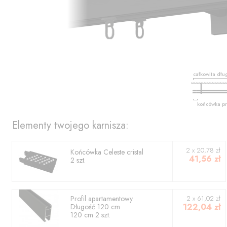
całkowita dłu
końcówka pr
Elementy twojego karnisza:
2
x
20,78
zł
Końcówka
Celeste cristal
41,56
zł
2
szt.
Profil
apartamentowy
2
x
61,02
zł
122,04
zł
Długość
120
cm
120
cm
2
szt.