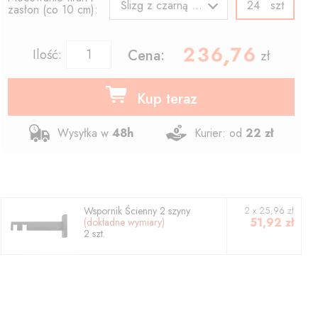
szt
Ślizg z czarną agrafką
zasłon (co 10 cm):
236.76
,
Ilość:
Cena:
zł
Kup teraz
Wysyłka w
48h
Kurier: od
22 zł
Wspornik
Ścienny 2 szyny
2
x
25,96
zł
51,92
zł
(dokładne wymiary)
2
szt.