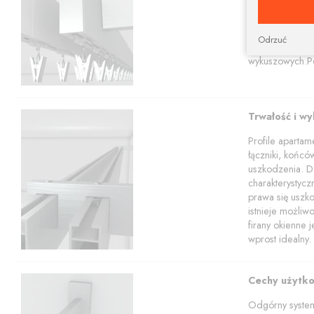
Karnisze apart
profili w tym z
Nasz sklep poz
Odrzuć
apartamentowy 
wykuszowych.Po
Trwałość i w
Profile aparta
łączniki, końcó
uszkodzenia. Dz
charakterystyc
prawa się uszko
istnieje możli
firany okienne 
wprost idealny.
Cechy użytk
Odgórny system