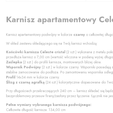
Karnisz apartamentowy
Cel
Karnisz apartamentowy podwójny w kolorze
czarny
o całkowitej dług
W skład zestawu składającego się na Twój karnisz wchodzą:
Końcówki karnisza
Celeste cristal
(
2
szt.) wykonana z metalu pokr
przedłuża karnisz o
7,00
cm (wartość wliczona w podaną wyżej długoś
Zaślepka
(
2
szt.) do profili karnisza, montowanych bliżej okna.
Wspornik Podwójny
(
2
szt.) w kolorze
czarny
. Wsporniki posiadają
stabilne zamocowanie do podłoża. Po zamontowaniu wspornika odległ
Profil
14x34 mm w kolorze
czarny
.
Ślizg z czarną agrafką
(
24
szt.) kolorystycznie dopasowane do Two
Przy długościach przekraczających 240 cm – karnisz składać się będ
bezproblemowy przesuw firany/zasłony przez łączenie. Łącznik nie jes
Pełne wymiary wybranego karnisza podwójnego:
Całkowita długość karnisza:
134,00
cm