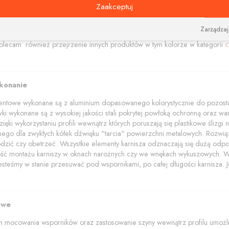
amentowe polecamy w trzech kolorach: aluminium szczotkowane, czerny i bi
Zaakceptuj
akończenia z elementami kryształów Swarovskiego.
wala na dobieranie i zamawianie różnych kolorów elementów (wsporników, 
Zarządzaj
dzięki łącznikom narożnym pozwalającym połączyć szyny pod dowolnym ką
lecam również przejrzenie innych produktów w tym kolorze w kategorii
c
ykonanie
mentowe wykonane są z aluminium dopasowanego kolorystycznie do pozostał
wki wykonane są z wysokiej jakości stali pokrytej powłoką ochronną oraz wars
ięki wykorzystaniu profili wewnątrz których poruszają się plastikowe ślizg
znego dla zwykłych kółek dźwięku "tarcia" powierzchni metalowych. Rozwią
dzić czy obetrzeć. Wszystkie elementy karnisza odznaczają się dużą odpo
wość montażu karniszy w oknach narożnych czy we wnękach wykuszowych. W p
jesteśmy w stanie przesuwać pod wspornikami, po całej długości karnisza. Je
owe
 mocowania wsporników oraz zastosowanie szyny wewnątrz profilu umożliwi