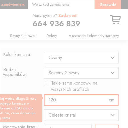
 zamówieniem:
Sprawdź
Wpisz kod zamówienia
Masz pytanie?
Zadzwoń!
664 936 839
Szyny sufitowe
Rolety
Akcesoria i elementy karniszy
Kolor karnisza:
Czarny
Rodzaj
Ścienny 2 szyny
wsporników:
Takie same koncowki na
wszystkich profilach
Długość profilu:
taj wpisz długość rury
cm
wojego karnisza w
akresie od 50 cm do
Wzór końcówki:
60 cm, cena dopasuje
Celeste cristal
ę sama.
Mocowanie firan i