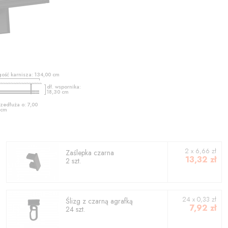
gość karnisza:
134,00
cm
dł. wspornika:
18,30
cm
zedłuża o:
7,00
cm
2
x
6,66
zł
Zaślepka czarna
13,32
zł
2
szt.
24 x 0,33 zł
Ślizg z czarną agrafką
7,92
zł
24 szt.