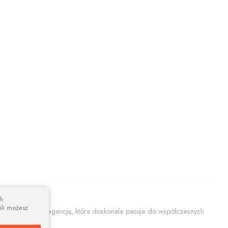
ch
ili możesz
ącą prostotę i elegancję, która doskonale pasuje do współczesnych