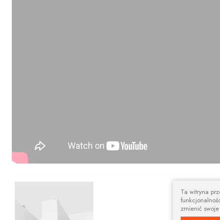
Nowoczesny 
Ta witryna pr
funkcjonalnośc
Prostokątna szy
zmienić swoje
aranżacji.