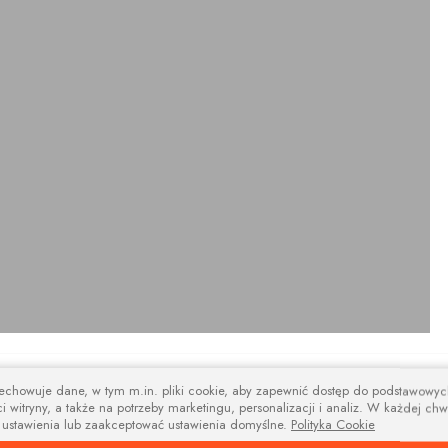
design
zechowuje dane, w tym m.in. pliki cookie, aby zapewnić dostęp do podstawowy
i witryny, a także na potrzeby marketingu, personalizacji i analiz. W każdej chw
na i nowoczesne wsporniki i tworzą niebanalną kompozycję estetyczną łącz
 ustawienia lub zaakceptować ustawienia domyślne.
Polityka Cookie