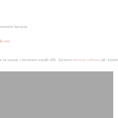
ementów karnisza.
i rur
 na wymiar z terminem wysyłki 48h. Zarówno
karnisze sufitowe
jak i kons