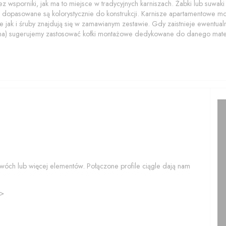
z wsporniki, jak ma to miejsce w tradycyjnych karniszach. Żabki lub suwaki z
 dopasowane są kolorystycznie do konstrukcji. Karnisze apartamentowe 
 jak i śruby znajdują się w zamawianym zestawie. Gdy zaistnieje ewentualn
na) sugerujemy zastosować kołki montażowe dedykowane do danego mater
wóch lub więcej elementów. Połączone profile ciągle dają nam
>>