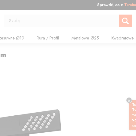
Sprawdź, co z
Twoim
Szukaj
zesuwne Ø19
Rura / Profil
Metalowe Ø25
Kwadratowe
cm
Tu
T
z
9
si