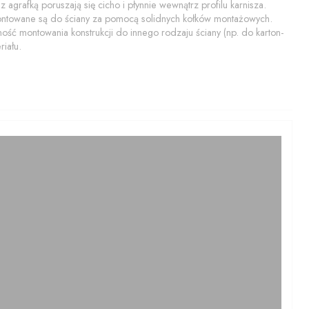
 agrafką poruszają się cicho i płynnie wewnątrz profilu karnisza.
montowane są do ściany za pomocą solidnych kołków montażowych.
ość montowania konstrukcji do innego rodzaju ściany (np. do karton-
iału.