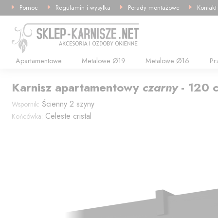
Pomoc
Regulamin i wysyłka
Porady montażowe
Kontakt
Apartamentowe
Metalowe Ø19
Metalowe Ø16
Pr
Karnisz
apartamentowy
czarny
-
120
Ścienny 2 szyny
Wspornik:
Celeste cristal
Końcówka: