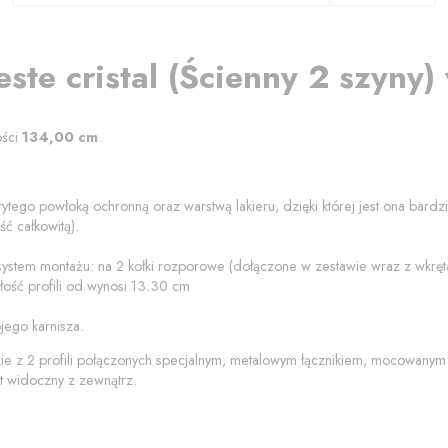
este cristal
(
Ścienny 2 szyny
)
ości
134,00
cm
.
ytego powłoką ochronną oraz warstwą lakieru, dzięki której jest ona bard
ć całkowitą).
 system montażu: na 2 kołki rozporowe (dołączone w zestawie wraz z wkrę
ość profili od
wynosi
13.30
cm
jego karnisza.
zie z 2 profili połączonych specjalnym, metalowym łącznikiem, mocowanym
t widoczny z zewnątrz.