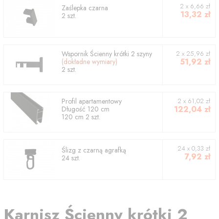
2
x
6,66
zł
Zaślepka czarna
13,32
zł
2
szt.
Wspornik
Ścienny krótki 2 szyny
2
x
25,96
zł
51,92
zł
(dokładne wymiary)
2
szt.
Profil
apartamentowy
2
x
61,02
zł
122,04
zł
Długość
120
cm
120
cm
2
szt.
24 x 0,33 zł
Ślizg z czarną agrafką
7,92
zł
24 szt.
Karnisz
Ścienny krótki 2