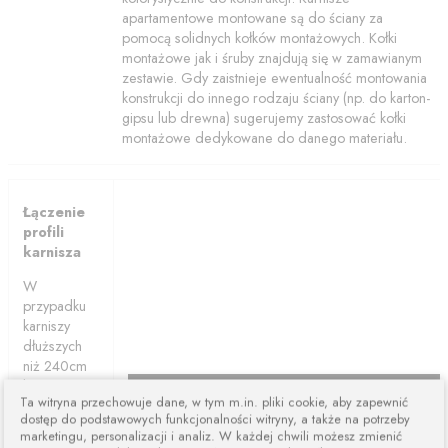
apartamentowe montowane są do ściany za
pomocą solidnych kołków montażowych. Kołki
montażowe jak i śruby znajdują się w zamawianym
zestawie. Gdy zaistnieje ewentualność montowania
konstrukcji do innego rodzaju ściany (np. do karton-
gipsu lub drewna) sugerujemy zastosować kołki
montażowe dedykowane do danego materiału.
Łączenie
profili
karnisza
W
przypadku
karniszy
dłuższych
niż 240cm
karnisze są
Ta witryna przechowuje dane, w tym m.in. pliki cookie, aby zapewnić
łączone z
dostęp do podstawowych funkcjonalności witryny, a także na potrzeby
dwóch lub
marketingu, personalizacji i analiz. W każdej chwili możesz zmienić
więcej