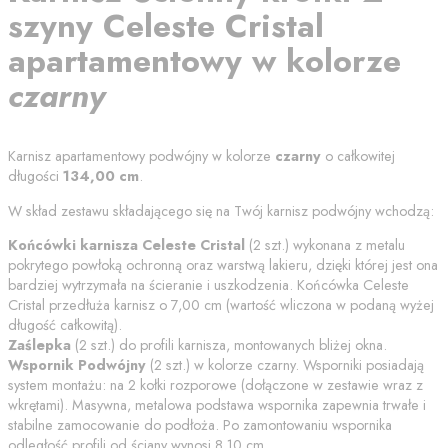
szyny
Celeste Cristal
apartamentowy
w kolorze
czarny
Karnisz apartamentowy podwójny w kolorze
czarny
o całkowitej
długości
134,00
cm
.
W skład zestawu składającego się na Twój karnisz podwójny wchodzą:
Końcówki karnisza
Celeste Cristal
(
2
szt.) wykonana z metalu
pokrytego powłoką ochronną oraz warstwą lakieru, dzięki której jest ona
bardziej wytrzymała na ścieranie i uszkodzenia. Końcówka
Celeste
Cristal
przedłuża karnisz o
7,00
cm (wartość wliczona w podaną wyżej
długość całkowitą).
Zaślepka
(
2
szt.) do profili karnisza, montowanych bliżej okna.
Wspornik Podwójny
(
2
szt.) w kolorze
czarny
. Wsporniki posiadają
system montażu: na 2 kołki rozporowe (dołączone w zestawie wraz z
wkrętami). Masywna, metalowa podstawa wspornika zapewnia trwałe i
stabilne zamocowanie do podłoża. Po zamontowaniu wspornika
odległość profili od
ściany
wynosi
8.10
cm