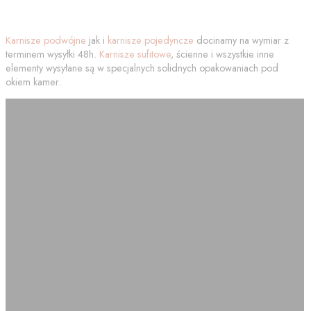
Karnisze podwójne
jak i
karnisze pojedyncze
docinamy na wymiar z
terminem wysyłki 48h.
Karnisze sufitowe
, ścienne i wszystkie inne
elementy wysyłane są w specjalnych solidnych opakowaniach pod
okiem kamer.