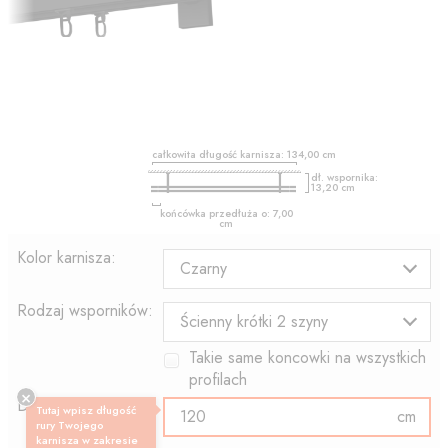
całkowita długość karnisza:
134,00
cm
dł. wspornika:
13,20
cm
końcówka przedłuża o:
7,00
cm
Kolor karnisza:
Czarny
Rodzaj wsporników:
Ścienny krótki 2 szyny
Takie same koncowki na wszystkich
profilach
Długość profilu:
Tutaj wpisz długość
cm
rury Twojego
karnisza w zakresie