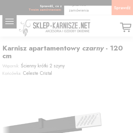
Wpisz kod
Sprawdź, co z
Sprawdź
Twoim zamówieniem:
zamówienia
Karnisz
apartamentowy
czarny
-
120
cm
Ścienny krótki 2 szyny
Wspornik:
Celeste Cristal
Końcówka: