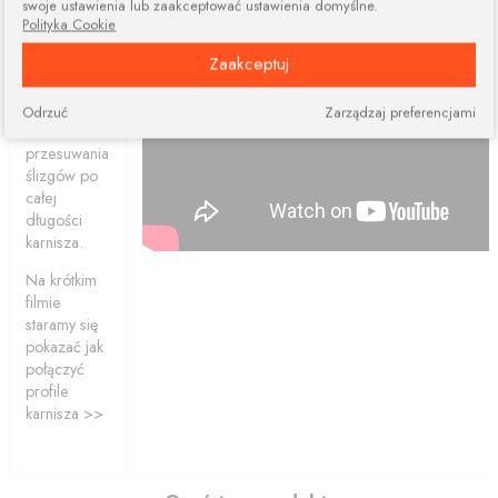
swoje ustawienia lub zaakceptować ustawienia domyślne.
elementów.
Polityka Cookie
Połączone
Zaakceptuj
profile
ciągle dają
nam
Odrzuć
Zarządzaj preferencjami
możliwość
przesuwania
ślizgów po
całej
długości
karnisza.
Na krótkim
filmie
staramy się
pokazać jak
połączyć
profile
karnisza >>