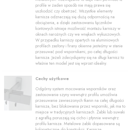
profile w żaden sposób nie mają prawa się
uszkodzić czy obetrzeć. Wszystkie elementy
karnisza odznaczają się dużą odpornością na
obciążenia, a dzięki zastosowaniu łączników
kontowych istnieje możliwość montażu karniszy w
oknach narożnych czy we wnękach wykuszowych.
W przypadku karniszy opartych na aluminiowych
profilach zasłony i firany okienne jesteśmy w stanie
przesuwać pod wspornikami, po całej długości
karnisza. Jeżeli zdecydujemy się na długi karnisz to
właśnie ten model jest się wprost idealny.
Cechy użytkowe
Odgórny system mocowania wsporników oraz
zastosowanie szyny wewnątrz profilu umożliwia
przesuwanie zawieszonych tkanin na całej długości
karnisza, bez blokowania przez wsporniki, jak ma to
miejsce w tradycyjnych karniszach. Żabki lub suwaki
z agrafką poruszają się cicho i płynnie wewnątrz
profilu karnisza. Metalowe żabki dopasowane są
kolorystycznie do konstrukcji. Karnisze