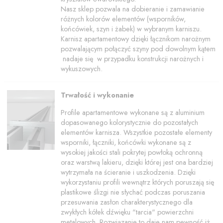
Nasz sklep pozwala na dobieranie i zamawianie
różnych kolorów elementów (wsporników,
końcówiek, szyn i żabek) w wybranym karniszu.
Karnisz apartamentowy dzięki łącznikom narożnym
pozwalającym połączyć szyny pod dowolnym kątem
nadaje się w przypadku konstrukcji narożnych i
wykuszowych.
Trwałość i wykonanie
Profile apartamentowe wykonane są z aluminium
dopasowanego kolorystycznie do pozostałych
elementów karnisza. Wszystkie pozostałe elementy
wsporniki, łączniki, końcówki wykonane są z
wysokiej jakości stali pokrytej powłoką ochronną
oraz warstwą lakieru, dzięki której jest ona bardziej
wytrzymała na ścieranie i uszkodzenia. Dzięki
wykorzystaniu profili wewnątrz których poruszają się
plastikowe ślizgi nie słychać podczas poruszania
przesuwania zasłon charakterystycznego dla
zwykłych kółek dźwięku "tarcia" powierzchni
metalowych. Rozwiązanie to daje nam pewność iż