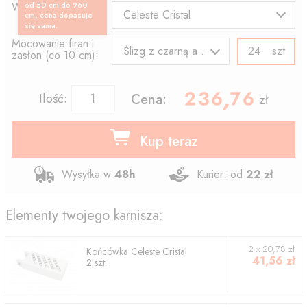
Wzór końcówki:
od 50 cm do 960
Celeste Cristal
cm, cena dopasuje
się sama.
Mocowanie firan i
szt
Ślizg z czarną agrafką
zasłon (co 10 cm):
236.76
,
Ilość:
Cena:
zł
Kup teraz
Wysyłka w
48h
Kurier: od
22 zł
Elementy twojego karnisza:
2
x
20,78
zł
Końcówka
Celeste Cristal
41,56
zł
2
szt.