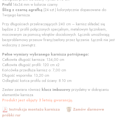
Profil
14x34 mm w kolorze
czarny
.
Ślizg z czarną agrafką
(
24
szt.) kolorystycznie dopasowane do
Twojego karnisza.
Przy długościach przekraczających 240 cm – karnisz składać się
będzie z 2 profili połączonych specjalnym, metalowym łącznikiem,
mocowanym za pomocą wkrętów dociskowych. Łączniki umożliwiają
bezproblemowy przesuw firany/zasłony przez łączenie. Łącznik nie jest
widoczny z zewnątrz.
Pełne wymiary wybranego karnisza potrójnego:
Całkowita długość karnisza:
134,00
cm
Całkowita długość profili:
120
cm
x2
Końcówka przedłuża karnisz o:
7,00
cm
Długość wspornika:
13,20
cm
Odległość końca profilu od
ściany
:
8.10
cm
Zestaw zawiera również
klucz imbusowy
przydatny w dokręcaniu
elementów karnisza.
Produkt jest objęty 3 letnią gwarancją.
Instrukcja montażu karnisza
Zamów darmowe
próbki rur