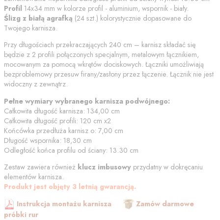
Profil
14x34 mm w kolorze
profil - aluminium, wspornik - biały
.
Ślizg z białą agrafką
(
24
szt.) kolorystycznie dopasowane do
Twojego karnisza.
Przy długościach przekraczających 240 cm – karnisz składać się
będzie z 2 profili połączonych specjalnym, metalowym łącznikiem,
mocowanym za pomocą wkrętów dociskowych. Łączniki umożliwiają
bezproblemowy przesuw firany/zasłony przez łączenie. Łącznik nie jest
widoczny z zewnątrz.
Pełne wymiary wybranego karnisza podwójnego:
Całkowita długość karnisza:
134,00
cm
Całkowita długość profili:
120
cm
x2
Końcówka przedłuża karnisz o:
7,00
cm
Długość wspornika:
18,30
cm
Odległość końca profilu od
ściany
:
13.30
cm
Zestaw zawiera również
klucz imbusowy
przydatny w dokręcaniu
elementów karnisza.
Produkt jest objęty 3 letnią gwarancją.
Instrukcja montażu karnisza
Zamów darmowe
próbki rur