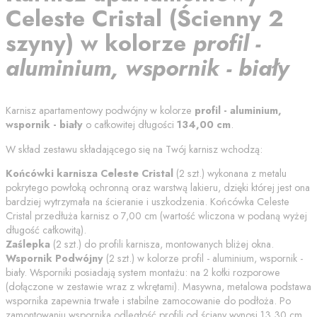
Celeste Cristal
(
Ścienny 2
szyny
) w kolorze
profil -
aluminium, wspornik - biały
Karnisz apartamentowy podwójny w kolorze
profil - aluminium,
wspornik - biały
o całkowitej długości
134,00
cm
.
W skład zestawu składającego się na Twój karnisz wchodzą:
Końcówki karnisza
Celeste Cristal
(
2
szt.) wykonana z metalu
pokrytego powłoką ochronną oraz warstwą lakieru, dzięki której jest ona
bardziej wytrzymała na ścieranie i uszkodzenia. Końcówka
Celeste
Cristal
przedłuża karnisz o
7,00
cm (wartość wliczona w podaną wyżej
długość całkowitą).
Zaślepka
(
2
szt.) do profili karnisza, montowanych bliżej okna.
Wspornik Podwójny
(
2
szt.) w kolorze
profil - aluminium, wspornik -
biały
. Wsporniki posiadają system montażu: na 2 kołki rozporowe
(dołączone w zestawie wraz z wkrętami). Masywna, metalowa podstawa
wspornika zapewnia trwałe i stabilne zamocowanie do podłoża. Po
zamontowaniu wspornika odległość profili od
ściany
wynosi
13.30
cm