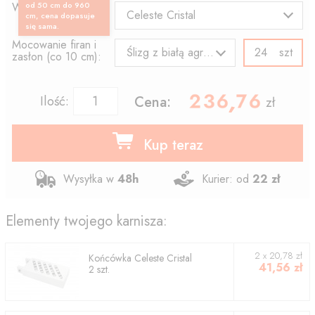
Wzór końcówki:
od 50 cm do 960
Celeste Cristal
cm, cena dopasuje
się sama.
Mocowanie firan i
szt
Ślizg z białą agrafką
zasłon (co 10 cm):
236.76
,
Ilość:
Cena:
zł
Kup teraz
Wysyłka w
48h
Kurier: od
22 zł
Elementy twojego karnisza:
2
x
20,78
zł
Końcówka
Celeste Cristal
41,56
zł
2
szt.