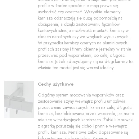
profile w żaden sposób nie mają prawa się
uszkodzić czy obetrzeć. Wszystkie elementy
karnisza odznaczają się dużą odpornością na
obciążenia, a dzięki zastosowaniu łączników
kontowych istnieje możliwość montażu karniszy w
oknach narożnych czy we wnękach wykuszowych.
W przypadku karniszy opartych na aluminiowych
profilach zasłony i firany okienne jesteśmy w stanie
przesuwać pod wspornikami, po całej długości
karnisza. Jeżeli zdecydujemy się na długi karnisz to
właśnie ten model jest się wprost idealny.
Cechy użytkowe
Odgórny system mocowania wsporników oraz
zastosowanie szyny wewnątrz profilu umożliwia
przesuwanie zawieszonych tkanin na całej długości
karnisza, bez blokowania przez wsporniki, jak ma to
miejsce w tradycyjnych karniszach. Żabki lub suwaki
z agrafką poruszają się cicho i płynnie wewnątrz
profilu karnisza. Metalowe żabki dopasowane są
kolorystycznie do konstrukcji. Karnisze