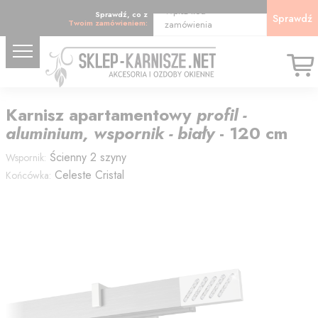
Wpisz kod
Sprawdź, co z
Sprawdź
Twoim zamówieniem:
zamówienia
Karnisz
apartamentowy
profil -
aluminium, wspornik - biały
-
120
cm
Ścienny 2 szyny
Wspornik:
Celeste Cristal
Końcówka: