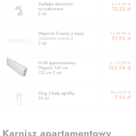
Zaślepka aluminium
2
x
6,66
zł
13,32
zł
szczotkowane
2
szt.
Wspornik
Ścienny 2 szyny
2
x
25,96
zł
51,92
zł
(dokładne wymiary)
2
szt.
Profil
apartamentowy
2
x
61,02
zł
122,04
zł
Długość
120
cm
120
cm
2
szt.
24 x 0,33 zł
Ślizg z białą agrafką
7,92
zł
24 szt.
Karnisz apartamentowy