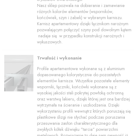
Nasz sklep pozwala na dobieranie i zamawianie
różnych kolorów elementów (wsporników,
końcówiek, szyn i żabek) w wybranym karniszu.
Karnisz apartamentowy dzięki łącznikom narożnym
pozwalającym połączyć szyny pod dowolnym kątem
nadaje się w przypadku konstrukcji narożnych i
wykuszowych.
Trwałość i wykonanie
Profile apartamentowe wykonane są z aluminium
dopasowanego kolorystycznie do pozostałych
elementów karnisza. Wszystkie pozostałe elementy
wsporniki, łączniki, końcówki wykonane są z
wysokiej jakości stali pokrytej powłoką ochronną
oraz warstwą lakieru, dzięki której jest ona bardziej
wytrzymała na ścieranie i uszkodzenia. Dzięki
wykorzystaniu profili wewnątrz których poruszają się
plastikowe ślizgi nie słychać podczas poruszania
przesuwania zasłon charakterystycznego dla
zwykłych kółek dźwięku "tarcia" powierzchni
metalowych. Rozwiązanie to daje nam pewność iż