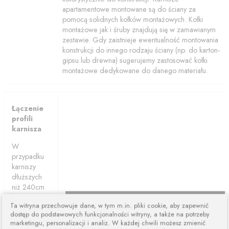
apartamentowe montowane są do ściany za
pomocą solidnych kołków montażowych. Kołki
montażowe jak i śruby znajdują się w zamawianym
zestawie. Gdy zaistnieje ewentualność montowania
konstrukcji do innego rodzaju ściany (np. do karton-
gipsu lub drewna) sugerujemy zastosować kołki
montażowe dedykowane do danego materiału.
Łączenie
profili
karnisza
W
przypadku
karniszy
dłuższych
niż 240cm
karnisze są
Ta witryna przechowuje dane, w tym m.in. pliki cookie, aby zapewnić
łączone z
dostęp do podstawowych funkcjonalności witryny, a także na potrzeby
dwóch lub
marketingu, personalizacji i analiz. W każdej chwili możesz zmienić
więcej