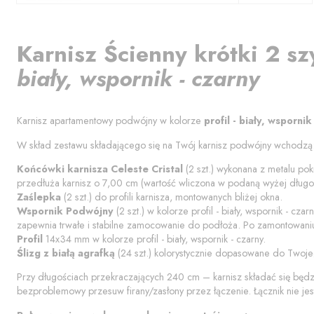
Karnisz
Ścienny krótki 2 sz
biały, wspornik - czarny
Karnisz apartamentowy podwójny w kolorze
profil - biały, wspornik
W skład zestawu składającego się na Twój karnisz podwójny wchodzą
Końcówki karnisza
Celeste Cristal
(
2
szt.) wykonana z metalu pok
przedłuża karnisz o
7,00
cm (wartość wliczona w podaną wyżej długoś
Zaślepka
(
2
szt.) do profili karnisza, montowanych bliżej okna.
Wspornik Podwójny
(
2
szt.) w kolorze
profil - biały, wspornik - czarn
zapewnia trwałe i stabilne zamocowanie do podłoża. Po zamontowaniu
Profil
14x34 mm w kolorze
profil - biały, wspornik - czarny
.
Ślizg z białą agrafką
(
24
szt.) kolorystycznie dopasowane do Twoje
Przy długościach przekraczających 240 cm – karnisz składać się będ
bezproblemowy przesuw firany/zasłony przez łączenie. Łącznik nie jes