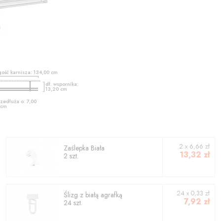
gość karnisza:
134,00
cm
dł. wspornika:
13,20
cm
zedłuża o:
7,00
cm
2
x
6,66
zł
Zaślepka Biała
13,32
zł
2
szt.
24 x 0,33 zł
Ślizg z białą agrafką
7,92
zł
24 szt.