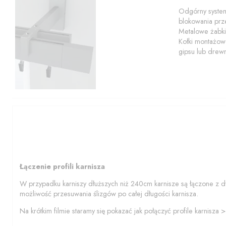
Odgórny system
blokowania prze
Metalowe żabki
Kołki montażowe
gipsu lub drew
Łączenie profili karnisza
W przypadku karniszy dłuższych niż 240cm karnisze są łączone z d
możliwość przesuwania ślizgów po całej długości karnisza.
Na krótkim filmie staramy się pokazać jak połączyć profile karnisza 