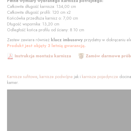
Pełne wymiary wybranego karnisza potrójnego:
Całkowita długość karnisza:
134,00
cm
Całkowita długość profili:
120
cm
x2
Końcówka przedłuża karnisz o:
7,00
cm
Długość wspornika:
13,20
cm
Odległość końca profilu od
ściany
:
8.10
cm
Zestaw zawiera również
klucz imbusowy
przydatny w dokręcaniu el
Produkt jest objęty 3 letnią gwarancją.
Instrukcja montażu karnisza
Zamów darmowe próbk
Karnisze sufitowe
,
karnisze podwójne
jak i
karnisze pojedyncze
docina
kamer.