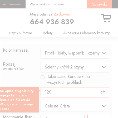
 zamówieniem:
Sprawdź
Wpisz kod zamówienia
Masz pytanie?
Zadzwoń!
664 936 839
Szyny sufitowe
Rolety
Akcesoria i elementy karniszy
Kolor karnisza:
Profil - biały, wspornik - czarny
Rodzaj
Ścienny krótki 2 szyny
wsporników:
Takie same koncowki na
wszystkich profilach
Długość profilu:
taj wpisz długość rury
cm
wojego karnisza w
akresie od 50 cm do
Wzór końcówki:
60 cm, cena dopasuje
Celeste Cristal
ę sama.
Mocowanie firan i