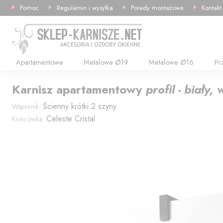
Pomoc
Regulamin i wysyłka
Porady montażowe
Kontakt
Apartamentowe
Metalowe Ø19
Metalowe Ø16
Pr
Karnisz
apartamentowy
profil - biały,
Ścienny krótki 2 szyny
Wspornik:
Celeste Cristal
Końcówka: