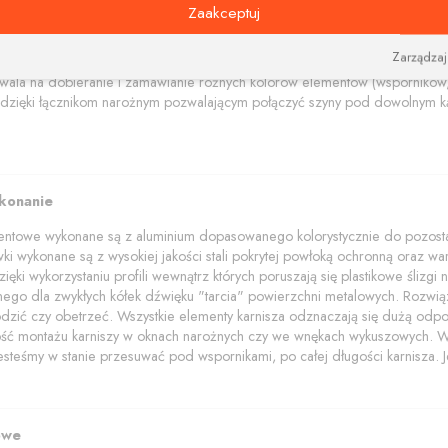
na i nowoczesne wsporniki i tworzą niebanalną kompozycję estetyczną łącz
Zaakceptuj
amentowe polecamy w trzech kolorach: aluminium szczotkowane, czerny i bi
Zarządzaj
akończenia z elementami kryształów Swarovskiego.
wala na dobieranie i zamawianie różnych kolorów elementów (wsporników, 
dzięki łącznikom narożnym pozwalającym połączyć szyny pod dowolnym ką
ykonanie
mentowe wykonane są z aluminium dopasowanego kolorystycznie do pozostał
wki wykonane są z wysokiej jakości stali pokrytej powłoką ochronną oraz wars
ięki wykorzystaniu profili wewnątrz których poruszają się plastikowe ślizg
znego dla zwykłych kółek dźwięku "tarcia" powierzchni metalowych. Rozwią
dzić czy obetrzeć. Wszystkie elementy karnisza odznaczają się dużą odpo
wość montażu karniszy w oknach narożnych czy we wnękach wykuszowych. W p
jesteśmy w stanie przesuwać pod wspornikami, po całej długości karnisza. Je
owe