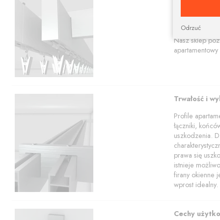
Prostokątna szy
aranżacji.
Karnisze apart
Odrzuć
profili w tym z
Nasz sklep poz
apartamentowy 
Trwałość i w
Profile aparta
łączniki, końcó
uszkodzenia. Dz
charakterystyc
prawa się uszko
istnieje możli
firany okienne 
wprost idealny.
Cechy użytk