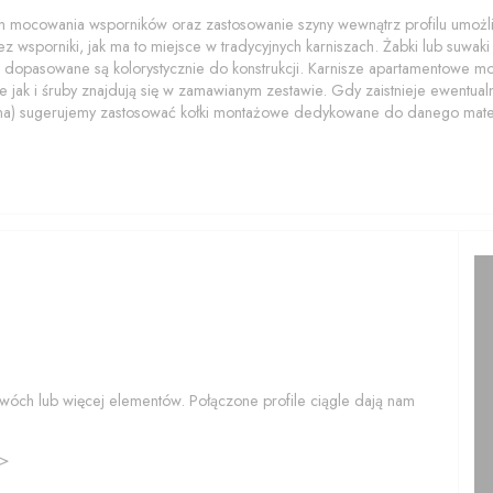
 mocowania wsporników oraz zastosowanie szyny wewnątrz profilu umożliwi
z wsporniki, jak ma to miejsce w tradycyjnych karniszach. Żabki lub suwaki z
 dopasowane są kolorystycznie do konstrukcji. Karnisze apartamentowe 
 jak i śruby znajdują się w zamawianym zestawie. Gdy zaistnieje ewentualn
na) sugerujemy zastosować kołki montażowe dedykowane do danego mater
wóch lub więcej elementów. Połączone profile ciągle dają nam
>>