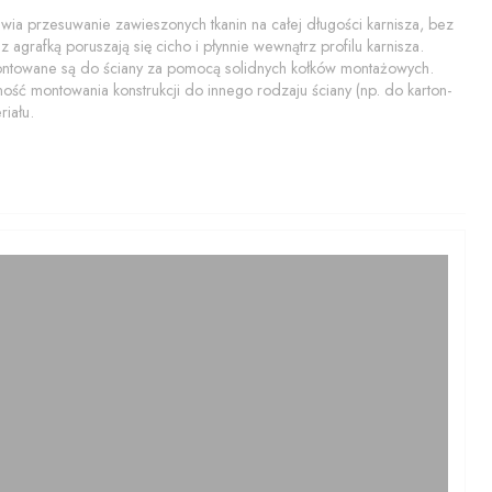
a przesuwanie zawieszonych tkanin na całej długości karnisza, bez
 agrafką poruszają się cicho i płynnie wewnątrz profilu karnisza.
montowane są do ściany za pomocą solidnych kołków montażowych.
ość montowania konstrukcji do innego rodzaju ściany (np. do karton-
iału.