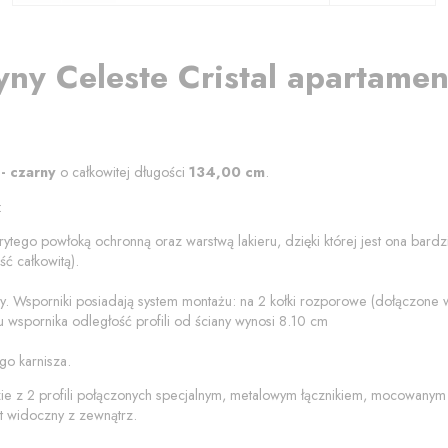
yny
Celeste Cristal
apartame
 - czarny
o całkowitej długości
134,00
cm
.
:
rytego powłoką ochronną oraz warstwą lakieru, dzięki której jest ona bard
ć całkowitą).
y
. Wsporniki posiadają system montażu: na 2 kołki rozporowe (dołączone
 wspornika odległość profili od
ściany
wynosi
8.10
cm
go karnisza.
zie z 2 profili połączonych specjalnym, metalowym łącznikiem, mocowanym
t widoczny z zewnątrz.