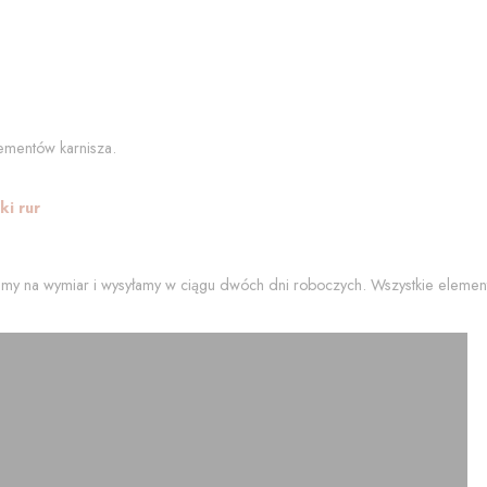
ementów karnisza.
i rur
my na wymiar i wysyłamy w ciągu dwóch dni roboczych. Wszystkie element