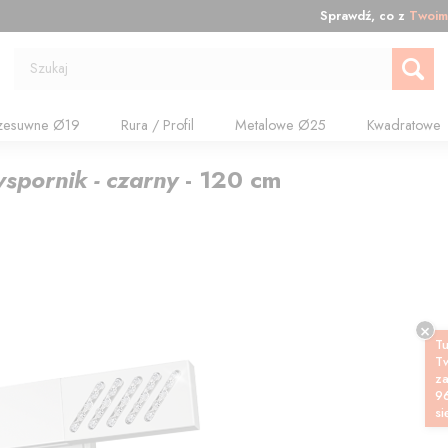
Sprawdź, co z
Twoim
Szukaj
zesuwne Ø19
Rura / Profil
Metalowe Ø25
Kwadratowe
 wspornik - czarny
-
120
cm
Tu
T
z
9
si