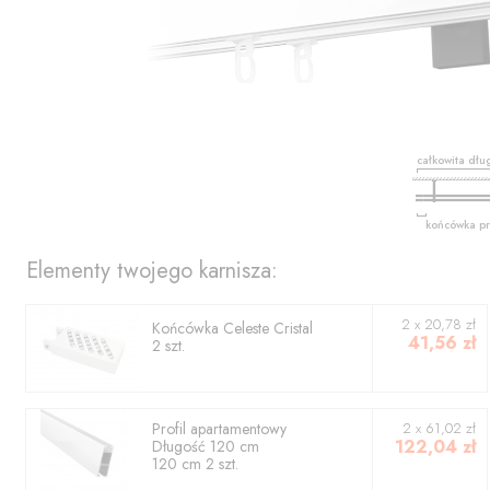
całkowita dłu
końcówka pr
Elementy twojego karnisza:
2
x
20,78
zł
Końcówka
Celeste Cristal
41,56
zł
2
szt.
Profil
apartamentowy
2
x
61,02
zł
122,04
zł
Długość
120
cm
120
cm
2
szt.