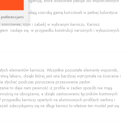
ącą prostotę i elegancję, która doskonale pasuje do współczesnych
ały połysk. Posiadają szeroką gamę końcówek w pełnej kolorstyce
 preferencjami
końcówiek, szyn i żabek) w wybranym karniszu. Karnisz
tem nadaje się w przypadku konstrukcji narożnych i wykuszowych.
ych elementów karnisza. Wszystkie pozostałe elementy wsporniki,
twą lakieru, dzięki której jest ona bardziej wytrzymała na ścieranie i
i nie słychać podczas poruszania przesuwania zasłon
zanie to daje nam pewność iż profile w żaden sposób nie mają
rnością na obciążenia, a dzięki zastosowaniu łączników kontowych
rzypadku karniszy opartych na aluminiowych profilach zasłony i
żeli zdecydujemy się na długi karnisz to właśnie ten model jest się