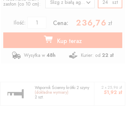
szt
Ślizg z białą agrafką
zasłon (co 10 cm):
236.76
,
Ilość:
Cena:
zł
Kup teraz
Wysyłka w
48h
Kurier: od
22 zł
Wspornik
Ścienny krótki 2 szyny
2
x
25,96
zł
51,92
zł
(dokładne wymiary)
2
szt.