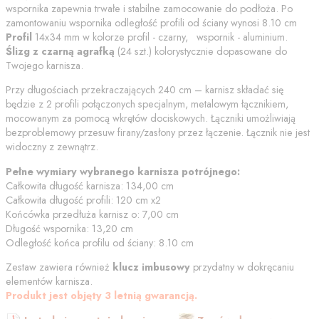
wspornika zapewnia trwałe i stabilne zamocowanie do podłoża. Po
zamontowaniu wspornika odległość profili od
ściany
wynosi
8.10
cm
Profil
14x34 mm w kolorze
profil - czarny, wspornik - aluminium
.
Ślizg z czarną agrafką
(
24
szt.) kolorystycznie dopasowane do
Twojego karnisza.
Przy długościach przekraczających 240 cm – karnisz składać się
będzie z 2 profili połączonych specjalnym, metalowym łącznikiem,
mocowanym za pomocą wkrętów dociskowych. Łączniki umożliwiają
bezproblemowy przesuw firany/zasłony przez łączenie. Łącznik nie jest
widoczny z zewnątrz.
Pełne wymiary wybranego karnisza potrójnego:
Całkowita długość karnisza:
134,00
cm
Całkowita długość profili:
120
cm
x2
Końcówka przedłuża karnisz o:
7,00
cm
Długość wspornika:
13,20
cm
Odległość końca profilu od
ściany
:
8.10
cm
Zestaw zawiera również
klucz imbusowy
przydatny w dokręcaniu
elementów karnisza.
Produkt jest objęty 3 letnią gwarancją.