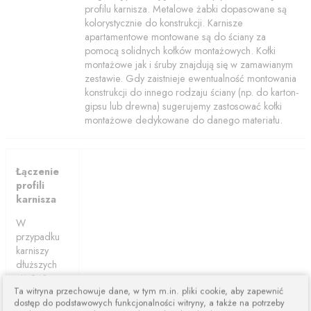
profilu karnisza. Metalowe żabki dopasowane są
kolorystycznie do konstrukcji. Karnisze
apartamentowe montowane są do ściany za
pomocą solidnych kołków montażowych. Kołki
montażowe jak i śruby znajdują się w zamawianym
zestawie. Gdy zaistnieje ewentualność montowania
konstrukcji do innego rodzaju ściany (np. do karton-
gipsu lub drewna) sugerujemy zastosować kołki
montażowe dedykowane do danego materiału.
Łączenie
profili
karnisza
W
przypadku
karniszy
dłuższych
niż 240cm
Ta witryna przechowuje dane, w tym m.in. pliki cookie, aby zapewnić
karnisze są
dostęp do podstawowych funkcjonalności witryny, a także na potrzeby
łączone z