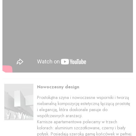
Nowoczesny design
Prostokątna szyna i nowoczesne wsporniki i tworzą
niebanalną kompozycję estetyczną łączącą prostotę
i elegancję, która doskonale pasuje do
współczesnych aranżacji.
Karnisze apartamentowe polecamy w trzech
kolorach: aluminium szczotkowane, czerny i biały
połysk. Posiadają szeroką gamę końcówek w pełnej