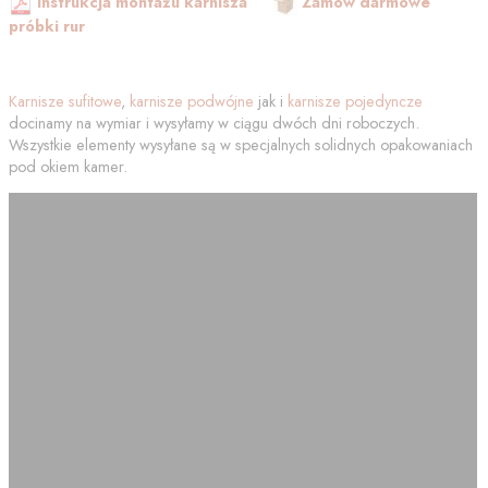
Instrukcja montażu karnisza
Zamów darmowe
próbki rur
Karnisze sufitowe
,
karnisze podwójne
jak i
karnisze pojedyncze
docinamy na wymiar i wysyłamy w ciągu dwóch dni roboczych.
Wszystkie elementy wysyłane są w specjalnych solidnych opakowaniach
pod okiem kamer.