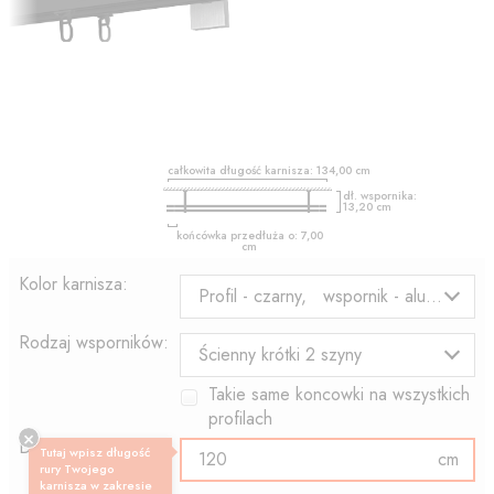
całkowita długość karnisza:
134,00
cm
dł. wspornika:
13,20
cm
końcówka przedłuża o:
7,00
cm
Kolor karnisza:
Profil - czarny, wspornik - aluminium
Rodzaj wsporników:
Ścienny krótki 2 szyny
Takie same koncowki na wszystkich
profilach
Długość profilu:
Tutaj wpisz długość
cm
rury Twojego
karnisza w zakresie