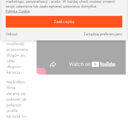
marketingu, personalizacji i analiz. W każdej chwili możesz zmienić
dwóch lub
swoje ustawienia lub zaakceptować ustawienia domyślne.
więcej
Polityka Cookie
elementów.
Połączone
Zaakceptuj
profile
ciągle dają
Odrzuć
Zarządzaj preferencjami
nam
możliwość
przesuwania
ślizgów po
całej
długości
karnisza.
Na krótkim
filmie
staramy się
pokazać jak
połączyć
profile
karnisza >>