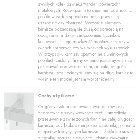
zwykłych kółek dźwięku "tarcia" powierzchni
metalowych. Rozwiązanie to daje nam pewność iż
profile w żaden sposób nie mają prawa się
uszkodzić czy obetrzeć. Wszystkie elementy
karnisza odznaczają się dużą odpornością na
obciążenia, a dzięki zastosowaniu łączników
kontowych istnieje możliwość montażu karniszy w
oknach narożnych czy we wnękach wykuszowych.
W przypadku karniszy opartych na aluminiowych
profilach zasłony i firany okienne jesteśmy w stanie
przesuwać pod wspornikami, po całej długości
karnisza. Jeżeli zdecydujemy się na długi karnisz to
właśnie ten model jest się wprost idealny.
Cechy użytkowe
Odgórny system mocowania wsporników oraz
zastosowanie szyny wewnątrz profilu umożliwia
przesuwanie zawieszonych tkanin na całej długości
karnisza, bez blokowania przez wsporniki, jak ma to
miejsce w tradycyjnych karniszach. Żabki lub suwaki
z agrafką poruszają się cicho i płynnie wewnątrz