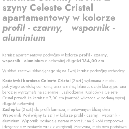
szyny
Celeste Cristal
apartamentowy
w kolorze
profil - czarny, wspornik -
aluminium
Karnisz apartamentowy podwójny w kolorze
profil - czarny,
wspornik - aluminium
o całkowitej długości
134,00
cm
.
W skład zestawu składającego się na Twój karnisz podwójny wchodzą:
Końcówki karnisza
Celeste Cristal
(
2
szt.) wykonana z metalu
pokrytego powłoką ochronną oraz warstwą lakieru, dzięki której jest ona
bardziej wytrzymała na ścieranie i uszkodzenia. Końcówka
Celeste
Cristal
przedłuża karnisz o
7,00
cm (wartość wliczona w podaną wyżej
długość całkowitą).
Zaślepka
(
2
szt.) do profili karnisza, montowanych bliżej okna.
Wspornik Podwójny
(
2
szt.) w kolorze
profil - czarny, wspornik -
aluminium
. Wsporniki posiadają system montażu: na 2 kołki rozporowe
(dołączone w zestawie wraz z wkrętami). Masywna, metalowa podstawa