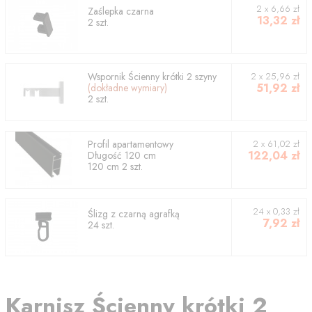
2
x
6,66
zł
Zaślepka czarna
13,32
zł
2
szt.
Wspornik
Ścienny krótki 2 szyny
2
x
25,96
zł
51,92
zł
(dokładne wymiary)
2
szt.
Profil
apartamentowy
2
x
61,02
zł
122,04
zł
Długość
120
cm
120
cm
2
szt.
24 x 0,33 zł
Ślizg z czarną agrafką
7,92
zł
24 szt.
Karnisz
Ścienny krótki 2