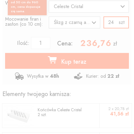
Wzór końcówki:
od 50 cm do 960
Celeste Cristal
cm, cena dopasuje
się sama.
Mocowanie firan i
szt
Ślizg z czarną agrafką
zasłon (co 10 cm):
236.76
,
Ilość:
Cena:
zł
Kup teraz
Wysyłka w
48h
Kurier: od
22 zł
Elementy twojego karnisza:
2
x
20,78
zł
Końcówka
Celeste Cristal
41,56
zł
2
szt.