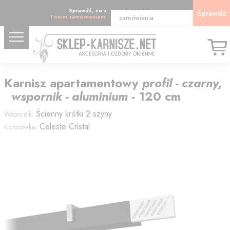
Wpisz kod
Sprawdź, co z
Sprawdź
Twoim zamówieniem:
zamówienia
Karnisz
apartamentowy
profil - czarny,
wspornik - aluminium
-
120
cm
Ścienny krótki 2 szyny
Wspornik:
Celeste Cristal
Końcówka: