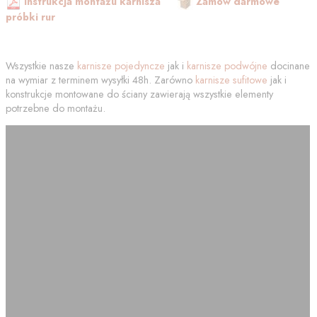
Instrukcja montażu karnisza
Zamów darmowe
próbki rur
Wszystkie nasze
karnisze pojedyncze
jak i
karnisze podwójne
docinane
na wymiar z terminem wysyłki 48h. Zarówno
karnisze sufitowe
jak i
konstrukcje montowane do ściany zawierają wszystkie elementy
potrzebne do montażu.