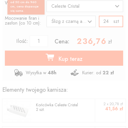
Wzór końcówki:
od 50 cm do 960
Celeste Cristal
cm, cena dopasuje
się sama.
Mocowanie firan i
szt
Ślizg z czarną agrafką
zasłon (co 10 cm):
236.76
,
Ilość:
Cena:
zł
Kup teraz
Wysyłka w
48h
Kurier: od
22 zł
Elementy twojego karnisza:
2
x
20,78
zł
Końcówka
Celeste Cristal
41,56
zł
2
szt.