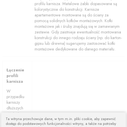
profilu karnisza. Metalowe żabki dopasowane są
kolorystycznie do konstrukcji. Karnisze
apartamentowe montowane są do ściany za
pomocą solidnych kołków montażowych. Kołki
montażowe jak i śruby znajdują się w zamawianym
zestawie. Gdy zaistnieje ewentualność montowania
konstrukcji do innego rodzaju ściany (np. do karton-
gipsu lub drewna) sugerujemy zastosować kołki
montażowe dedykowane do danego materiału.
Łączenie
profili
karnisza
W
przypadku
karniszy
dłuższych
niż 240cm
Ta witryna przechowuje dane, w tym m.in. pliki cookie, aby zapewnić
karnisze są
dostęp do podstawowych funkcjonalności witryny, a także na potrzeby
łączone z