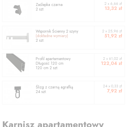
2
x
6,66
zł
Zaślepka czarna
13,32
zł
2
szt.
Wspornik
Ścienny 2 szyny
2
x
25,96
zł
51,92
zł
(dokładne wymiary)
2
szt.
Profil
apartamentowy
2
x
61,02
zł
122,04
zł
Długość
120
cm
120
cm
2
szt.
24 x 0,33 zł
Ślizg z czarną agrafką
7,92
zł
24 szt.
Karnisz apartamentowy