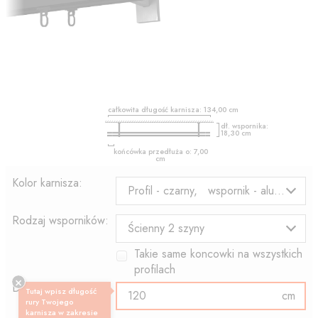
całkowita długość karnisza:
134,00
cm
dł. wspornika:
18,30
cm
końcówka przedłuża o:
7,00
cm
Kolor karnisza:
Profil - czarny, wspornik - aluminium
Rodzaj wsporników:
Ścienny 2 szyny
Takie same koncowki na wszystkich
profilach
Długość profilu:
Tutaj wpisz długość
cm
rury Twojego
karnisza w zakresie