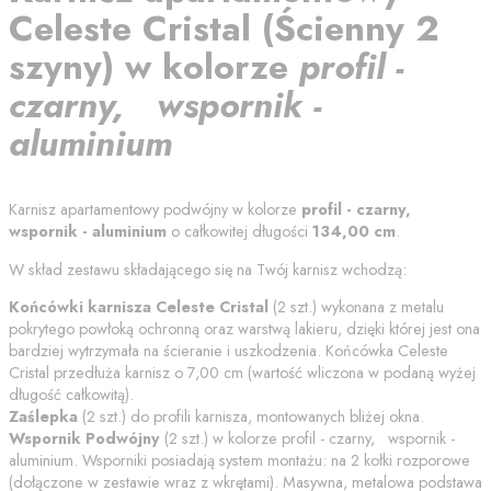
Celeste Cristal
(
Ścienny 2
szyny
) w kolorze
profil -
czarny, wspornik -
aluminium
Karnisz apartamentowy podwójny w kolorze
profil - czarny,
wspornik - aluminium
o całkowitej długości
134,00
cm
.
W skład zestawu składającego się na Twój karnisz wchodzą:
Końcówki karnisza
Celeste Cristal
(
2
szt.) wykonana z metalu
pokrytego powłoką ochronną oraz warstwą lakieru, dzięki której jest ona
bardziej wytrzymała na ścieranie i uszkodzenia. Końcówka
Celeste
Cristal
przedłuża karnisz o
7,00
cm (wartość wliczona w podaną wyżej
długość całkowitą).
Zaślepka
(
2
szt.) do profili karnisza, montowanych bliżej okna.
Wspornik Podwójny
(
2
szt.) w kolorze
profil - czarny, wspornik -
aluminium
. Wsporniki posiadają system montażu: na 2 kołki rozporowe
(dołączone w zestawie wraz z wkrętami). Masywna, metalowa podstawa