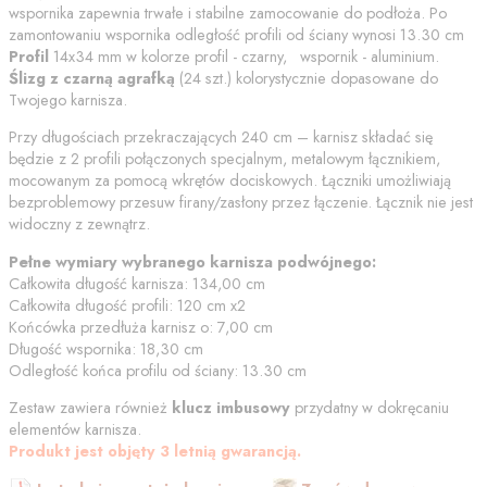
wspornika zapewnia trwałe i stabilne zamocowanie do podłoża. Po
zamontowaniu wspornika odległość profili od
ściany
wynosi
13.30
cm
Profil
14x34 mm w kolorze
profil - czarny, wspornik - aluminium
.
Ślizg z czarną agrafką
(
24
szt.) kolorystycznie dopasowane do
Twojego karnisza.
Przy długościach przekraczających 240 cm – karnisz składać się
będzie z 2 profili połączonych specjalnym, metalowym łącznikiem,
mocowanym za pomocą wkrętów dociskowych. Łączniki umożliwiają
bezproblemowy przesuw firany/zasłony przez łączenie. Łącznik nie jest
widoczny z zewnątrz.
Pełne wymiary wybranego karnisza podwójnego:
Całkowita długość karnisza:
134,00
cm
Całkowita długość profili:
120
cm
x2
Końcówka przedłuża karnisz o:
7,00
cm
Długość wspornika:
18,30
cm
Odległość końca profilu od
ściany
:
13.30
cm
Zestaw zawiera również
klucz imbusowy
przydatny w dokręcaniu
elementów karnisza.
Produkt jest objęty 3 letnią gwarancją.