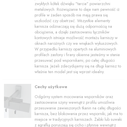
zwykłych kółek dźwięku "tarcia" powierzchni
metalowych. Rozwiązanie to daje nam pewność iż
profile w żaden sposób nie mają prawa się
uszkodzić czy obetrzeć. Wszystkie elementy
karnisza odznaczają się dużą odpornością na
obciążenia, a dzięki zastosowaniu łączników
kontowych istnieje możliwość montażu karniszy w
oknach narożnych czy we wnękach wykuszowych.
W przypadku karniszy opartych na aluminiowych
profilach zasłony i firany okienne jesteśmy w stanie
przesuwać pod wspornikami, po całej długości
karnisza. Jeżeli zdecydujemy się na długi karnisz to
właśnie ten model jest się wprost idealny.
Cechy użytkowe
Odgórny system mocowania wsporników oraz
zastosowanie szyny wewnątrz profilu umożliwia
przesuwanie zawieszonych tkanin na całej długości
karnisza, bez blokowania przez wsporniki, jak ma to
miejsce w tradycyjnych karniszach. Żabki lub suwaki
z agrafką poruszają się cicho i płynnie wewnątrz