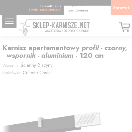
Wpisz kod
Sprawdź, co z
Sprawdź
Twoim zamówieniem:
zamówienia
Karnisz
apartamentowy
profil - czarny,
wspornik - aluminium
-
120
cm
Ścienny 2 szyny
Wspornik:
Celeste Cristal
Końcówka: