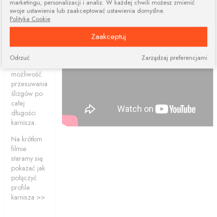
marketingu, personalizacji i analiz. W każdej chwili możesz zmienić
dwóch lub
swoje ustawienia lub zaakceptować ustawienia domyślne.
więcej
Polityka Cookie
elementów.
Połączone
Zaakceptuj
profile
ciągle dają
Odrzuć
Zarządzaj preferencjami
nam
możliwość
przesuwania
ślizgów po
całej
długości
karnisza.
Na krótkim
filmie
staramy się
pokazać jak
połączyć
profile
karnisza >>