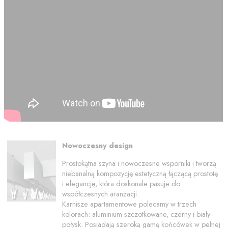
Nowoczesny design
Prostokątna szyna i nowoczesne wsporniki i tworzą
niebanalną kompozycję estetyczną łączącą prostotę
i elegancję, która doskonale pasuje do
współczesnych aranżacji.
Karnisze apartamentowe polecamy w trzech
kolorach: aluminium szczotkowane, czerny i biały
połysk. Posiadają szeroką gamę końcówek w pełnej