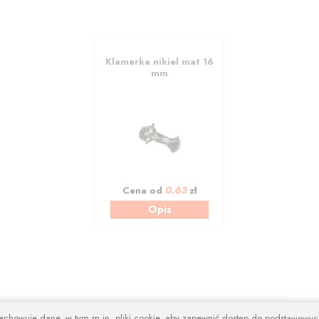
Klamerka nikiel mat 16
mm
0.63
Cena od
zł
Opis
zechowuje dane, w tym m.in. pliki cookie, aby zapewnić dostęp do podstawowy