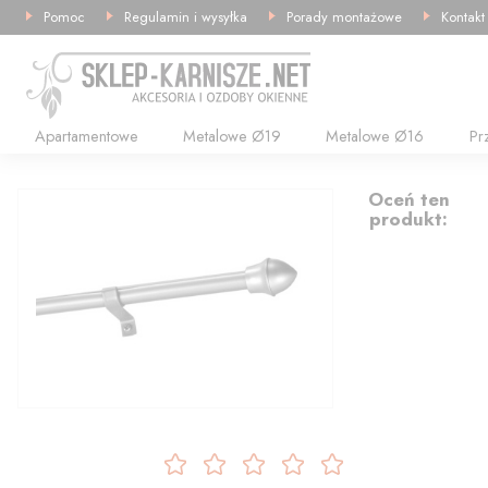
Pomoc
Regulamin i wysyłka
Porady montażowe
Kontakt
Apartamentowe
Metalowe Ø19
Metalowe Ø16
Pr
16.63
Oceń ten
produkt: