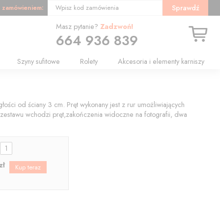
 zamówieniem:
Sprawdź
Wpisz kod zamówienia
Masz pytanie?
Zadzwoń!
664 936 839
Szyny sufitowe
Rolety
Akcesoria i elementy karniszy
łości od ściany 3 cm. Pręt wykonany jest z rur umożliwiających
zestawu wchodzi pręt,zakończenia widoczne na fotografii, dwa
:
zł