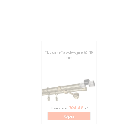
"Lucare"podwójne Ø 19
mm
106.62
Cena od
zł
Opis