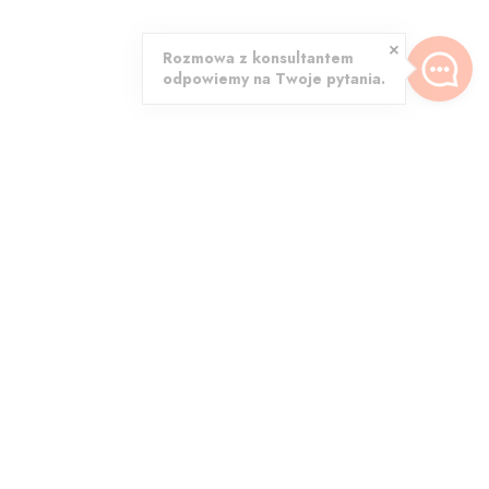
Rozmowa z konsultantem
odpowiemy na Twoje pytania.
onitorujemy
4.6 - Opinie Google
żde
zamówienie
Dziękujemy za wasze oceny!
jemy karnisze
“Miła obsługa
alne wytrzymałe
i szybka
tonowe tuby
realizacja”