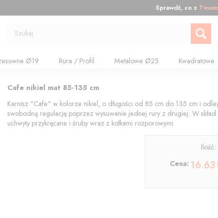
Sprawdź, co z
Twoim
Szukaj
zesuwne Ø19
Rura / Profil
Metalowe Ø25
Kwadratowe
Cafe nikiel mat 85-135 cm
Karnisz "Cafe" w kolorze nikiel, o długości od 85 cm do 135 cm i odleg
swobodną regulację poprzez wysuwanie jednej rury z drugiej. W skład 
uchwyty przykręcane i śruby wraz z kołkami rozporowymi.
Ilość
16.63
Cena: