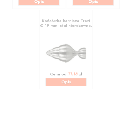
Opis
Opis
Końcówka karnisza Trevi
Ø 19 mm- stal nierdzewna.
11.18
Cena od
zł
Opis