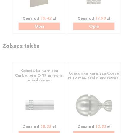
10.42
17.93
Cena od
zł
Cena od
zł
Opis
Opis
Zobacz także
Końcówka karnisza
Końcówka karnisza Corso
Carbonera Ø 19 mm-stal
Ø 19 mm- stal nierdzewna.
nierdzewna
18.32
12.33
Cena od
zł
Cena od
zł