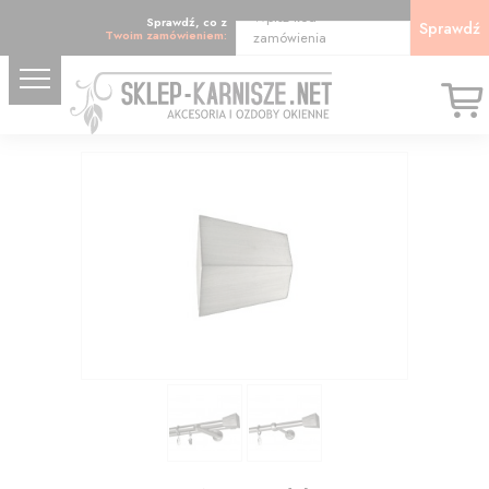
Wpisz kod
Sprawdź, co z
Sprawdź
Twoim zamówieniem:
zamówienia
10.42