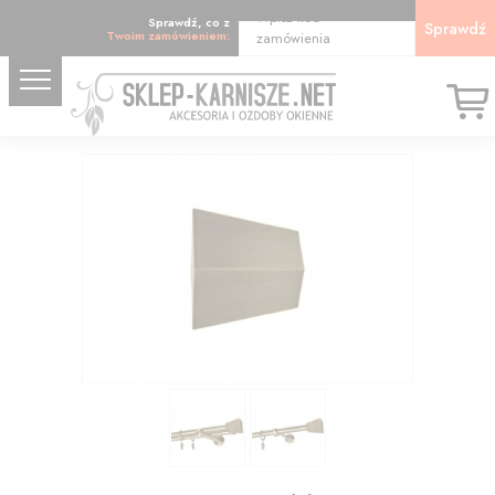
Wpisz kod
Sprawdź, co z
Sprawdź
Twoim zamówieniem:
zamówienia
10.42