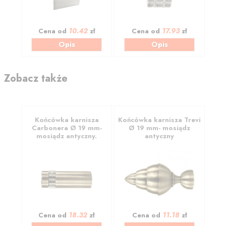
10.42
17.93
Cena od
zł
Cena od
zł
Opis
Opis
Zobacz także
Końcówka karnisza
Końcówka karnisza Trevi
Carbonera Ø 19 mm-
Ø 19 mm- mosiądz
mosiądz antyczny.
antyczny
18.32
11.18
Cena od
zł
Cena od
zł