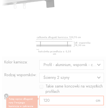
całkowita długość karnisza:
120,70
cm
dł. wspornika:
18,30
cm
końcówka przedłuża o:
0,35
cm
Kolor karnisza:
Profil - aluminium, wspornik - czarny
Rodzaj wsporników:
Ścienny 2 szyny
Takie same koncowki na wszystkich
profilach
Długość profilu:
Tutaj wpisz długość
cm
rury Twojego
karnisza w zakresie