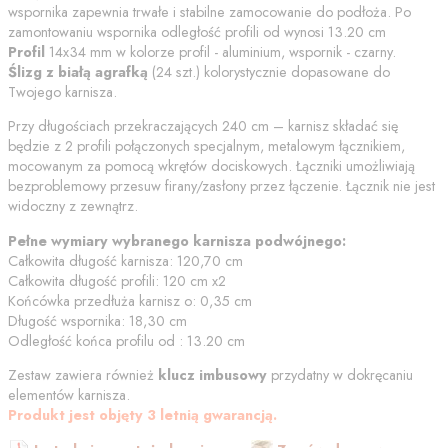
wspornika zapewnia trwałe i stabilne zamocowanie do podłoża. Po
zamontowaniu wspornika odległość profili od
wynosi
13.20
cm
Profil
14x34 mm w kolorze
profil - aluminium, wspornik - czarny
.
Ślizg z białą agrafką
(
24
szt.) kolorystycznie dopasowane do
Twojego karnisza.
Przy długościach przekraczających 240 cm – karnisz składać się
będzie z 2 profili połączonych specjalnym, metalowym łącznikiem,
mocowanym za pomocą wkrętów dociskowych. Łączniki umożliwiają
bezproblemowy przesuw firany/zasłony przez łączenie. Łącznik nie jest
widoczny z zewnątrz.
Pełne wymiary wybranego karnisza podwójnego:
Całkowita długość karnisza:
120,70
cm
Całkowita długość profili:
120
cm
x2
Końcówka przedłuża karnisz o:
0,35
cm
Długość wspornika:
18,30
cm
Odległość końca profilu od
:
13.20
cm
Zestaw zawiera również
klucz imbusowy
przydatny w dokręcaniu
elementów karnisza.
Produkt jest objęty 3 letnią gwarancją.