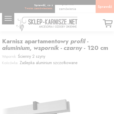
Wpisz kod
Sprawdź, co z
Sprawdź
Twoim zamówieniem:
zamówienia
Karnisz
apartamentowy
profil -
aluminium, wspornik - czarny
-
120
cm
Ścienny 2 szyny
Wspornik:
Zaślepka aluminium szczotkowane
Końcówka: