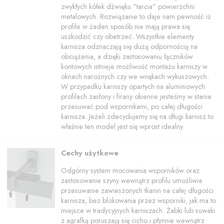
zwykłych kółek dźwięku "tarcia" powierzchni
metalowych. Rozwiązanie to daje nam pewność iż
profile w żaden sposób nie mają prawa się
uszkodzić czy obetrzeć. Wszystkie elementy
karnisza odznaczają się dużą odpornością na
obciążenia, a dzięki zastosowaniu łączników
kontowych istnieje możliwość montażu karniszy w
oknach narożnych czy we wnękach wykuszowych.
W przypadku karniszy opartych na aluminiowych
profilach zasłony i firany okienne jesteśmy w stanie
przesuwać pod wspornikami, po całej długości
karnisza. Jeżeli zdecydujemy się na długi karnisz to
właśnie ten model jest się wprost idealny.
Cechy użytkowe
Odgórny system mocowania wsporników oraz
zastosowanie szyny wewnątrz profilu umożliwia
przesuwanie zawieszonych tkanin na całej długości
karnisza, bez blokowania przez wsporniki, jak ma to
miejsce w tradycyjnych karniszach. Żabki lub suwaki
z agrafką poruszają się cicho i płynnie wewnątrz