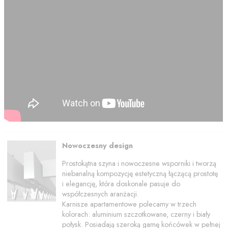
Nowoczesny design
Prostokątna szyna i nowoczesne wsporniki i tworzą
niebanalną kompozycję estetyczną łączącą prostotę
i elegancję, która doskonale pasuje do
współczesnych aranżacji.
Karnisze apartamentowe polecamy w trzech
kolorach: aluminium szczotkowane, czerny i biały
połysk. Posiadają szeroką gamę końcówek w pełnej