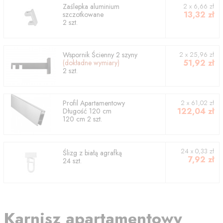
Zaślepka aluminium
2
x
6,66
zł
13,32
zł
szczotkowane
2
szt.
Wspornik
Ścienny 2 szyny
2
x
25,96
zł
51,92
zł
(dokładne wymiary)
2
szt.
Profil
Apartamentowy
2
x
61,02
zł
122,04
zł
Długość
120
cm
120
cm
2
szt.
24 x 0,33 zł
Ślizg z białą agrafką
7,92
zł
24 szt.
Karnisz apartamentowy