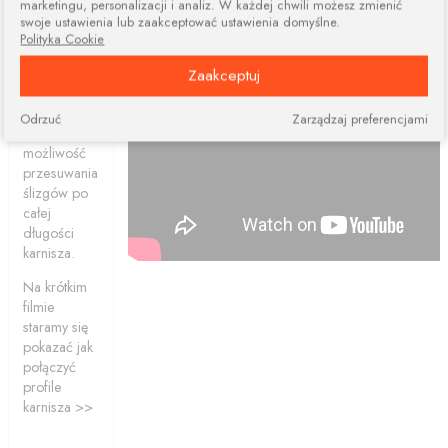
marketingu, personalizacji i analiz. W każdej chwili możesz zmienić
dwóch lub
swoje ustawienia lub zaakceptować ustawienia domyślne.
więcej
Polityka Cookie
elementów.
Połączone
Zaakceptuj
profile
ciągle dają
Odrzuć
Zarządzaj preferencjami
nam
możliwość
przesuwania
ślizgów po
całej
długości
karnisza.
Na krótkim
filmie
staramy się
pokazać jak
połączyć
profile
karnisza >>