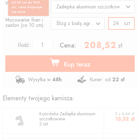
Wzór końcówki:
od 50 cm do 960
Zaślepka aluminium szczotkowane
cm, cena dopasuje
się sama.
Mocowanie firan i
szt
Ślizg z białą agrafką
zasłon (co 10 cm):
208.52
,
Ilość:
Cena:
zł
Kup teraz
Wysyłka w
48h
Kurier: od
22 zł
Elementy twojego karnisza:
Końcówka
Zaślepka aluminium
2
x
6,66
zł
13,32
zł
szczotkowane
2
szt.