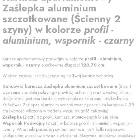
Zaślepka aluminium
szczotkowane
(
Ścienny 2
szyny
) w kolorze
profil -
aluminium, wspornik - czarny
Karnisz apartamentowy podwójny w kolorze
profil - aluminium,
wspornik - czarny
o całkowitej długości
120,70
cm
.
W skład zestawu składającego się na Twój karnisz wchodzą:
Końcówki karnisza
Zaślepka aluminium szczotkowane
(
2
szt.)
wykonana z metalu pokrytego powłoką ochronną oraz warstwą lakieru,
dzięki której jest ona bardziej wytrzymała na ścieranie i uszkodzenia.
Końcówka
Zaślepka aluminium szczotkowane
przedłuża karnisz o
0,35
cm (wartość wliczona w podaną wyżej długość całkowitą).
Zaślepka
(
2
szt.) do profili karnisza, montowanych bliżej okna.
Wspornik Podwójny
(
2
szt.) w kolorze
profil - aluminium, wspornik -
czarny
. Wsporniki posiadają system montażu: na 2 kołki rozporowe
(dołączone w zestawie wraz z wkrętami). Masywna, metalowa podstawa