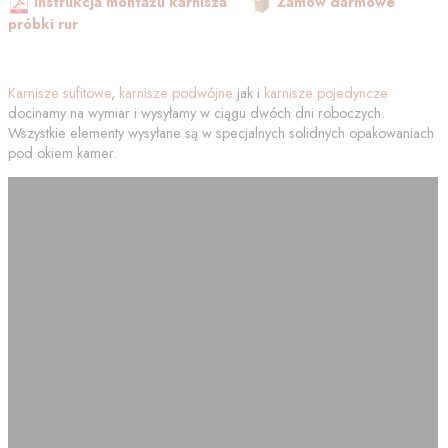
Instrukcja montażu karnisza
Zamów darmowe
próbki rur
Karnisze sufitowe
,
karnisze podwójne
jak i
karnisze pojedyncze
docinamy na wymiar i wysyłamy w ciągu dwóch dni roboczych.
Wszystkie elementy wysyłane są w specjalnych solidnych opakowaniach
pod okiem kamer.