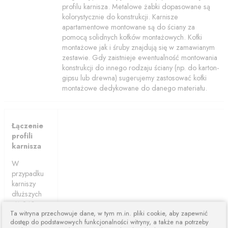
profilu karnisza. Metalowe żabki dopasowane są
kolorystycznie do konstrukcji. Karnisze
apartamentowe montowane są do ściany za
pomocą solidnych kołków montażowych. Kołki
montażowe jak i śruby znajdują się w zamawianym
zestawie. Gdy zaistnieje ewentualność montowania
konstrukcji do innego rodzaju ściany (np. do karton-
gipsu lub drewna) sugerujemy zastosować kołki
montażowe dedykowane do danego materiału.
Łączenie
profili
karnisza
W
przypadku
karniszy
dłuższych
niż 240cm
Ta witryna przechowuje dane, w tym m.in. pliki cookie, aby zapewnić
karnisze są
dostęp do podstawowych funkcjonalności witryny, a także na potrzeby
łączone z