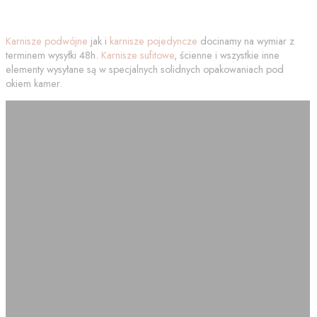
Karnisze podwójne
jak i
karnisze pojedyncze
docinamy na wymiar z
terminem wysyłki 48h.
Karnisze sufitowe
, ścienne i wszystkie inne
elementy wysyłane są w specjalnych solidnych opakowaniach pod
okiem kamer.