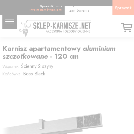
Wpisz kod
Sprawdź, co z
Sprawdź
Twoim zamówieniem:
zamówienia
Karnisz
apartamentowy
aluminium
szczotkowane
-
120
cm
Ścienny 2 szyny
Wspornik:
Boss Black
Końcówka: