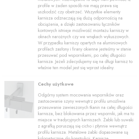
profile w żaden sposób nie mają prawa się
uszkodzić czy obetrzeć. Wszystkie elementy
karnisza odznaczają się dużą odpornością na
obciążenia, a dzięki zastosowaniu łączników
kontowych istnieje możliwość montażu karniszy w
oknach narożnych czy we wnękach wykuszowych.
W przypadku karniszy opartych na aluminiowych
profilach zasłony i firany okienne jesteśmy w stanie
przesuwać pod wspornikami, po całej długości
karnisza. Jeżeli zdecydujemy się na długi karnisz to
właśnie ten model jest się wprost idealny.
Cechy użytkowe
Odgórny system mocowania wsporników oraz
zastosowanie szyny wewnątrz profilu umożliwia
przesuwanie zawieszonych tkanin na całej długości
karnisza, bez blokowania przez wsporniki, jak ma to
miejsce w tradycyjnych karniszach. Żabki lub suwaki
z agrafką poruszają się cicho i płynnie wewnątrz
profilu karnisza. Metalowe żabki dopasowane są
kolorystycznie do konstrukcji. Karnisze