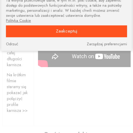
Ta witryna przechowuje dane, w tym m.in. pliki cookie, aby zapewnić
elementów.
dostęp do podstawowych funkcjonalności witryny, a także na potrzeby
marketingu, personalizacji i analiz. W każdej chwili możesz zmienić
Połączone
swoje ustawienia lub zaakceptować ustawienia domyślne.
profile
Polityka Cookie
ciągle dają
nam
Zaakceptuj
możliwość
przesuwania
Odrzuć
Zarządzaj preferencjami
ślizgów po
całej
długości
karnisza.
Na krótkim
filmie
staramy się
pokazać jak
połączyć
profile
karnisza >>