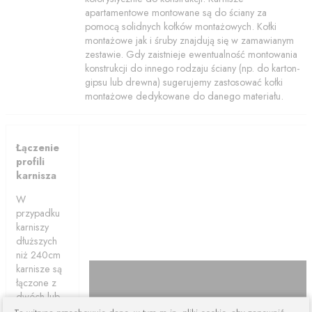
apartamentowe montowane są do ściany za
pomocą solidnych kołków montażowych. Kołki
montażowe jak i śruby znajdują się w zamawianym
zestawie. Gdy zaistnieje ewentualność montowania
konstrukcji do innego rodzaju ściany (np. do karton-
gipsu lub drewna) sugerujemy zastosować kołki
montażowe dedykowane do danego materiału.
Łączenie
profili
karnisza
W
przypadku
karniszy
dłuższych
niż 240cm
karnisze są
łączone z
dwóch lub
więcej