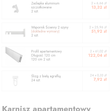
Zaślepka aluminium
2
x
6,66
zł
13,32
zł
szczotkowane
2
szt.
Wspornik
Ścienny 2 szyny
2
x
25,96
zł
51,92
zł
(dokładne wymiary)
2
szt.
Profil
apartamentowy
2
x
61,02
zł
122,04
zł
Długość
120
cm
120
cm
2
szt.
24 x 0,33 zł
Ślizg z białą agrafką
7,92
zł
24 szt.
Karnisz apartamentowy