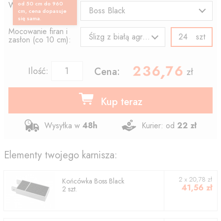
Wzór końcówki:
od 50 cm do 960
Boss Black
cm, cena dopasuje
się sama.
Mocowanie firan i
szt
Ślizg z białą agrafką
zasłon (co 10 cm):
236.76
,
Ilość:
Cena:
zł
Kup teraz
Wysyłka w
48h
Kurier: od
22 zł
Elementy twojego karnisza:
2
x
20,78
zł
Końcówka
Boss Black
41,56
zł
2
szt.