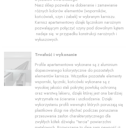
Nasz sklep pozwala na dobieranie i zamawianie
różnych kolorów elementów (wsporników,
końcówiek, szyn i żabek) w wybranym karniszu.
Karnisz apartamentowy dzięki łącznikom narożnym
pozwalającym połączyć szyny pod dowolnym kątem
nadaje się w przypadku konstrukcji narożnych i
wykuszowych.
Trwałość i wykonanie
Profile apartamentowe wykonane są z aluminium
dopasowanego kolorystycznie do pozostałych
elementów karnisza. Wszystkie pozostałe elementy
wsporniki, łączniki, końcówki wykonane są z
wysokiej jakości stali pokrytej powłoką ochronną
oraz warstwą lakieru, dzięki której jest ona bardziej
wytrzymała na ścieranie i uszkodzenia. Dzięki
wykorzystaniu profili wewnątrz których poruszają się
plastikowe ślizgi nie słychać podczas poruszania
przesuwania zasłon charakterystycznego dla
zwykłych kółek dźwięku "tarcia" powierzchni
metalowych. Rozwiązanie to daje nam pewność iż