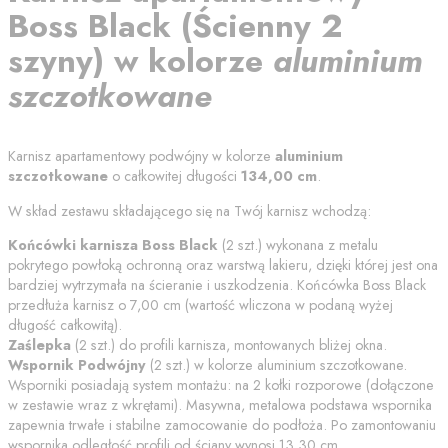
Boss Black
(
Ścienny 2
szyny
) w kolorze
aluminium
szczotkowane
Karnisz apartamentowy podwójny w kolorze
aluminium
szczotkowane
o całkowitej długości
134,00
cm
.
W skład zestawu składającego się na Twój karnisz wchodzą:
Końcówki karnisza
Boss Black
(
2
szt.) wykonana z metalu
pokrytego powłoką ochronną oraz warstwą lakieru, dzięki której jest ona
bardziej wytrzymała na ścieranie i uszkodzenia. Końcówka
Boss Black
przedłuża karnisz o
7,00
cm (wartość wliczona w podaną wyżej
długość całkowitą).
Zaślepka
(
2
szt.) do profili karnisza, montowanych bliżej okna.
Wspornik Podwójny
(
2
szt.) w kolorze
aluminium szczotkowane
.
Wsporniki posiadają system montażu: na 2 kołki rozporowe (dołączone
w zestawie wraz z wkrętami). Masywna, metalowa podstawa wspornika
zapewnia trwałe i stabilne zamocowanie do podłoża. Po zamontowaniu
wspornika odległość profili od
ściany
wynosi
13.30
cm