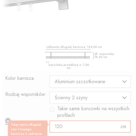
całkowita długość karnisza:
134,00
cm
dł. wspornika:
18,30
cm
końcówka przedłuża o:
7,00
cm
Kolor karnisza:
Aluminium szczotkowane
Rodzaj wsporników:
Ścienny 2 szyny
Takie same koncowki na wszystkich
profilach
Długość profilu:
Tutaj wpisz długość
cm
rury Twojego
karnisza w zakresie