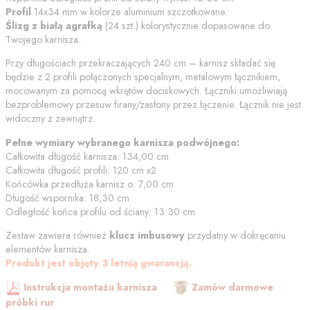
Profil
14x34 mm w kolorze
aluminium szczotkowane
.
Ślizg z białą agrafką
(
24
szt.) kolorystycznie dopasowane do
Twojego karnisza.
Przy długościach przekraczających 240 cm – karnisz składać się
będzie z 2 profili połączonych specjalnym, metalowym łącznikiem,
mocowanym za pomocą wkrętów dociskowych. Łączniki umożliwiają
bezproblemowy przesuw firany/zasłony przez łączenie. Łącznik nie jest
widoczny z zewnątrz.
Pełne wymiary wybranego karnisza podwójnego:
Całkowita długość karnisza:
134,00
cm
Całkowita długość profili:
120
cm
x2
Końcówka przedłuża karnisz o:
7,00
cm
Długość wspornika:
18,30
cm
Odległość końca profilu od
ściany
:
13.30
cm
Zestaw zawiera również
klucz imbusowy
przydatny w dokręcaniu
elementów karnisza.
Produkt jest objęty 3 letnią gwarancją.
Instrukcja montażu karnisza
Zamów darmowe
próbki rur