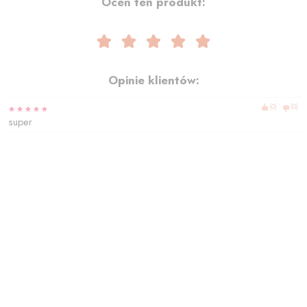
Oceń ten produkt:
Opinie klientów:
(
0
)
(
0
)
super