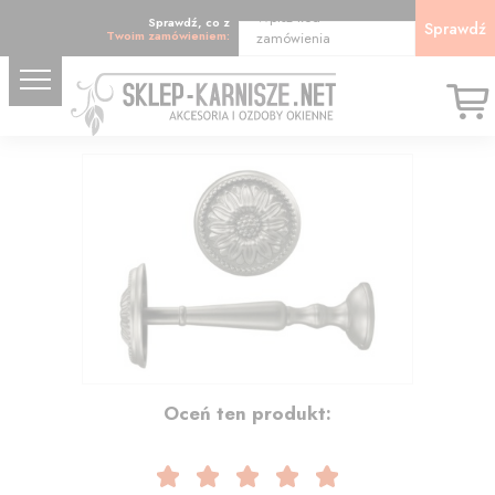
Wpisz kod
Sprawdź, co z
Sprawdź
Twoim zamówieniem:
zamówienia
12.87
Oceń ten produkt: