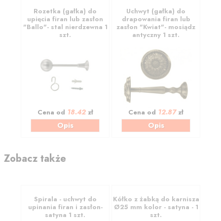
Rozetka (gałka) do
Uchwyt (gałka) do
upięcia firan lub zasłon
drapowania firan lub
"Ballo"- stal nierdzewna 1
zasłon "Kwiat"- mosiądz
szt.
antyczny 1 szt.
18.42
12.87
Cena od
zł
Cena od
zł
Opis
Opis
Zobacz także
Spirala - uchwyt do
Kółko z żabką do karnisza
upinania firan i zasłon-
Ø25 mm kolor - satyna - 1
satyna 1 szt.
szt.