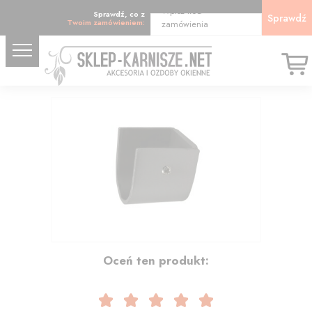
Wpisz kod
Sprawdź, co z
Sprawdź
Twoim zamówieniem:
zamówienia
11.07
Oceń ten produkt: