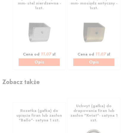
mm- stal nierdzewna -
mm- mosiądz antyczny -
1szt.
1szt.
11.07
11.07
Cena od
zł
Cena od
zł
Opis
Opis
Zobacz także
Uchwyt (gałka) do
Rozetka (gałka) do
drapowania firan lub
upięcia firan lub zasłon
zasłon "Kwiat"- satyna 1
"Ballo"- satyna 1 szt.
szt.