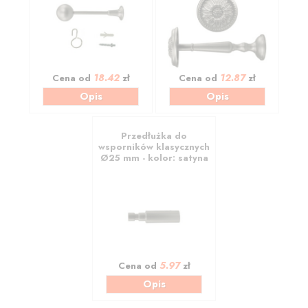
18.42
12.87
Cena od
zł
Cena od
zł
Opis
Opis
Przedłużka do
wsporników klasycznych
Ø25 mm - kolor: satyna
5.97
Cena od
zł
Opis