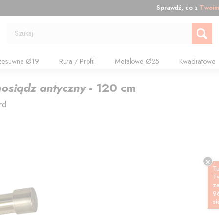
Sprawdź, co z
Twoim
Szukaj
zesuwne Ø19
Rura / Profil
Metalowe Ø25
Kwadratowe
osiądz antyczny
-
120
cm
rd
Tu
T
z
9
si