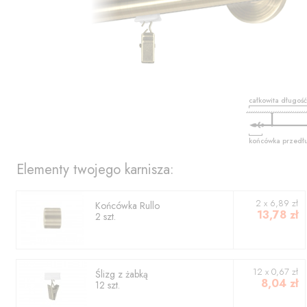
całkowita długoś
końcówka przedł
Elementy twojego karnisza:
2
x
6,89
zł
Końcówka
Rullo
13,78
zł
2
szt.
12 x 0,67 zł
Ślizg z żabką
8,04
zł
12 szt.