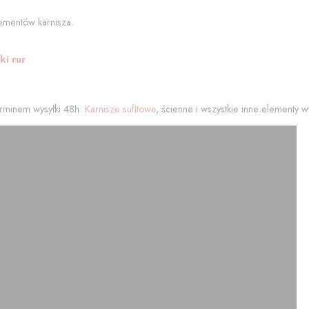
ementów karnisza.
i rur
rminem wysyłki 48h.
Karnisze sufitowe
, ścienne i wszystkie inne elementy