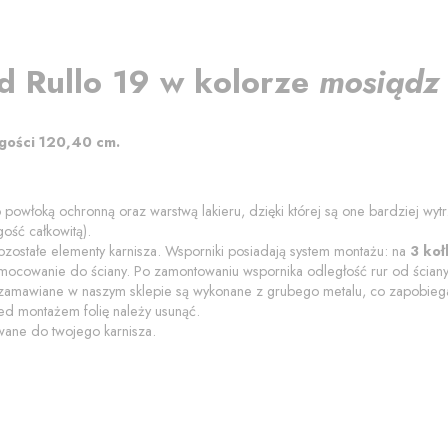
d
Rullo
19
w kolorze
mosiądz 
ugości
120,40
cm
.
o powłoką ochronną
oraz warstwą lakieru
, dzięki której są one bardziej wy
ość całkowitą).
zostałe elementy karnisza. Wsporniki posiadają system montażu: na
3 koł
amocowanie do ściany.
Po zamontowaniu wspornika odległość rur od ścian
 zamawiane w naszym sklepie są wykonane z grubego metalu, co zapobiega 
zed montażem folię należy usunąć.
wane do twojego karnisza.