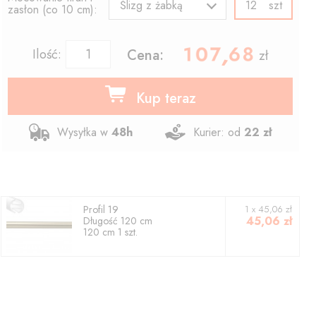
szt
Ślizg z żabką
zasłon (co 10 cm):
107.68
,
Ilość:
Cena:
zł
Kup teraz
Wysyłka w
48h
Kurier: od
22 zł
Profil
19
1
x
45,06
zł
45,06
zł
Długość
120
cm
120
cm
1
szt.