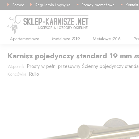
Pomoc
Regulamin i wysyłka
Porady montażowe
Kontakt
Apartamentowe
Metalowe Ø19
Metalowe Ø16
Pr
Karnisz
pojedynczy standard
19
mm
m
Prosty w pełni przesuwny
Ścienny pojedynczy standa
Wspornik:
Rullo
Końcówka: