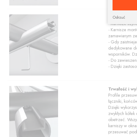
motywami geomet
Cechy użytk
Odrzuć
- Karnisze szyn
- Karnisze mont
zamawianym ze
- Gdy zaistniej
dedykowane do 
wsporników. Dz
- Do zawieszeni
- Dzięki zasto
Trwałość i w
Profile przesu
łączniki, końcó
Dzięki wykorzys
zwykłych kółek
obetrzeć. Wszys
karniszy w okna
przesuwać pod w