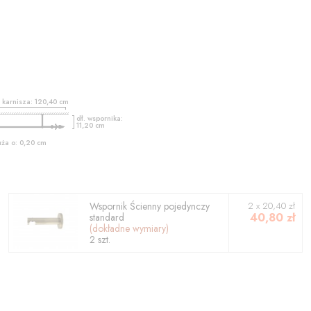
ć karnisza:
120,40
cm
dł. wspornika:
11,20
cm
uża o:
0,20
cm
Wspornik
Ścienny pojedynczy
2
x
20,40
zł
40,80
zł
standard
(dokładne wymiary)
2
szt.