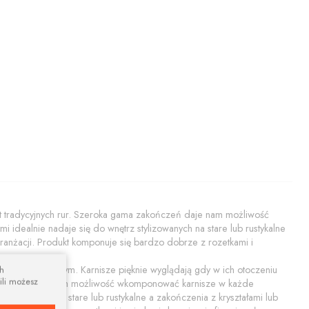
ast tradycyjnych rur. Szeroka gama zakończeń daje nam możliwość
idealnie nadaje się do wnętrz stylizowanych na stare lub rustykalne
anżacji. Produkt komponuje się bardzo dobrze z rozetkami i
age czy rustykalnym. Karnisze pięknie wyglądają gdy w ich otoczeniu
ch
ili możesz
akończeń daje nam możliwość wkomponować karnisze w każde
ylizowanych na stare lub rustykalne a zakończenia z kryształami lub