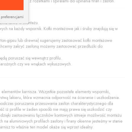
rdzo dobrze z rozetkami i spiralami do upinania firan i zasłon.
 preferencjami
i temu łatwe w montażu.
ych na każdy wspornik. Kołki montażowe jak i śruby znajdują się w
karton-gipsu lub drewna) sugerujemy zastosować kołki montażowe
chcemy zakryć zasłoną możemy zastosować przedłużki do
będą poruszać się wewnątrz profilu.
h narożnych czy we wnękach wykuszowych.
elementów karnisza. Wszystkie pozostałe elementy wsporniki,
rstwą lakieru, która wzmacnia odporność na ścieranie i uszkodzenia.
my podczas poruszania przesuwania zasłon charakterystycznego dla
ść iż profile w żaden sposób nie mają prawa się uszkodzić czy
 dzięki zastosowaniu łączników kontowych istnieje możliwość montażu
a aluminiowych profilach zasłony i firany okienne jesteśmy w stanie
arnisz to właśnie ten model okaże się wprost idealny.