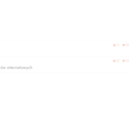
(
1
)
(
0
)
(
0
)
(
0
)
sów internetowych.