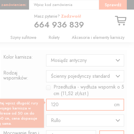
 zamówieniem:
Sprawdź
Wpisz kod zamówienia
Masz pytanie?
Zadzwoń!
664 936 839
Szyny sufitowe
Rolety
Akcesoria i elementy karniszy
Kolor karnisza:
Mosiądz antyczny
Rodzaj
Ścienny pojedynczy standard
wsporników:
Przedłużka - wydłuża wspornik o
5
cm (
11,52
zł/szt.)
Długość profilu:
taj wpisz długość rury
cm
wojego karnisza w
akresie od 50 cm do
Wzór końcówki:
60 cm, cena dopasuje
Rullo
ę sama.
Mocowanie firan i