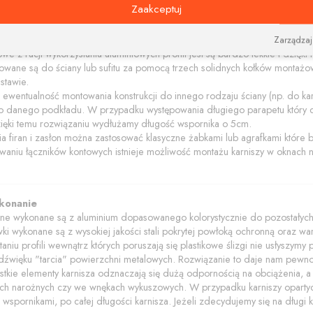
rycznymi są idealne do nowoczesnych aranżacji. Produkt komponuje się ba
Zaakceptuj
owe
Zarządzaj
owe z racji wykorzystania aluminiowych profili jest są bardzo lekkie i dzięk
owane są do ściany lub sufitu za pomocą trzech solidnych kołków montażow
stawie.
e ewentualność montowania konstrukcji do innego rodzaju ściany (np. do 
danego podkładu. W przypadku występowania długiego parapetu który 
ięki temu rozwiązaniu wydłużamy długość wspornika o 5cm.
a firan i zasłon można zastosować klasyczne żabkami lub agrafkami które 
sowaniu łączników kontowych istnieje możliwość montażu karniszy w oknac
ykonanie
wne wykonane są z aluminium dopasowanego kolorystycznie do pozostałych 
wki wykonane są z wysokiej jakości stali pokrytej powłoką ochronną oraz wa
taniu profili wewnątrz których poruszają się plastikowe ślizgi nie usłyszy
 dźwięku "tarcia" powierzchni metalowych. Rozwiązanie to daje nam pewno
tkie elementy karnisza odznaczają się dużą odpornością na obciążenia, a
ch narożnych czy we wnękach wykuszowych. W przypadku karniszy opartych n
spornikami, po całej długości karnisza. Jeżeli zdecydujemy się na długi k