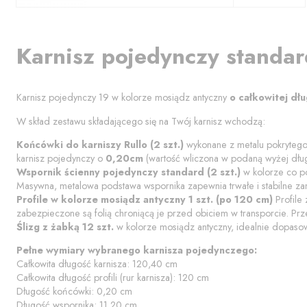
Karnisz
pojedynczy standar
Karnisz pojedynczy
19
w kolorze
mosiądz antyczny
o całkowitej dł
W skład zestawu składającego się na Twój karnisz wchodzą:
Końcówki do karniszy
Rullo
(
2
szt.)
wykonane z metalu pokryteg
karnisz pojedynczy o
0,20
cm
(wartość wliczona w podaną wyżej dług
Wspornik
ścienny pojedynczy standard
(
2
szt.)
w kolorze co po
Masywna, metalowa podstawa wspornika zapewnia trwałe i stabilne z
Profile w kolorze
mosiądz antyczny
1
szt. (po
120
cm)
Profile
zabezpieczone są folią chroniącą je przed obiciem w transporcie. Pr
Ślizg z żabką
12 szt.
w kolorze
mosiądz antyczny
, idealnie dopaso
Pełne wymiary wybranego karnisza pojedynczego:
Całkowita długość karnisza:
120,40
cm
Całkowita długość profili (rur karnisza):
120
cm
Długość końcówki:
0,20
cm
Długość wspornika:
11,20
cm