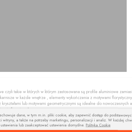
e czyli takie w których w którym zastosowana są profile aluminiowe zami
nisze w każde wnętrze , elementy wykończenia z motywami florystycznymi 
z kryształami lub motywami geometrycznymi są idealne do nowoczesnych ar
nania firan i zasłon.
y to propozycja skierowana do wielbicieli tradycyjnych wnętrz w stylu vint
zechowuje dane, w tym m.in. pliki cookie, aby zapewnić dostęp do podstawowy
i witryny, a także na potrzeby marketingu, personalizacji i analiz. W każdej chw
łacane ramy obrazowe, mosiężne balustrady czy klamki. Szeroka gama z
 ustawienia lub zaakceptować ustawienia domyślne.
Polityka Cookie
nty wykończenia z motywami florystycznymi idealnie nadaje się do wnętrz st