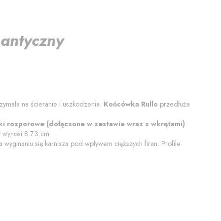
antyczny
trzymała na ścieranie i uszkodzenia.
Końcówka
Rullo
przedłuża
ki rozporowe (dołączone w zestawie wraz z wkrętami)
.
y wynosi
8.73
cm
wyginaniu się karnisza pod wpływem cięższych firan. Profile