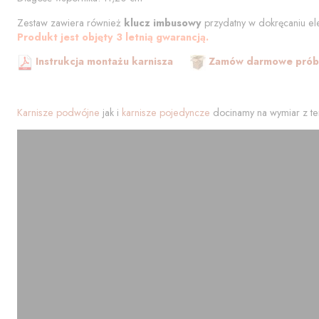
Zestaw zawiera również
klucz imbusowy
przydatny w dokręcaniu el
Produkt jest objęty 3 letnią gwarancją.
Instrukcja montażu karnisza
Zamów darmowe próbk
Karnisze podwójne
jak i
karnisze pojedyncze
docinamy na wymiar z te