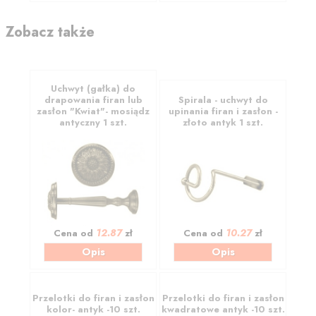
Zobacz także
Uchwyt (gałka) do
drapowania firan lub
Spirala - uchwyt do
zasłon "Kwiat"- mosiądz
upinania firan i zasłon -
antyczny 1 szt.
złoto antyk 1 szt.
12.87
10.27
Cena od
zł
Cena od
zł
Opis
Opis
Przelotki do firan i zasłon
Przelotki do firan i zasłon
kolor- antyk -10 szt.
kwadratowe antyk -10 szt.