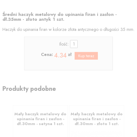
Średni haczyk metalowy do upinania firan i zasłon -
dł.35mm - złoto antyk 1 szt.
Haczyk do upinania firan w kolorze złota antycznego o długości 35 mm.
Ilość:
4.34
Cena:
zł
Produkty podobne
Mały haczyk metalowy do
Mały haczyk metalowy do
upinania firan i zasłon -
upinania firan i zasłon -
dł.30mm - satyna 1 szt.
dł.30mm - złoto 1 szt.