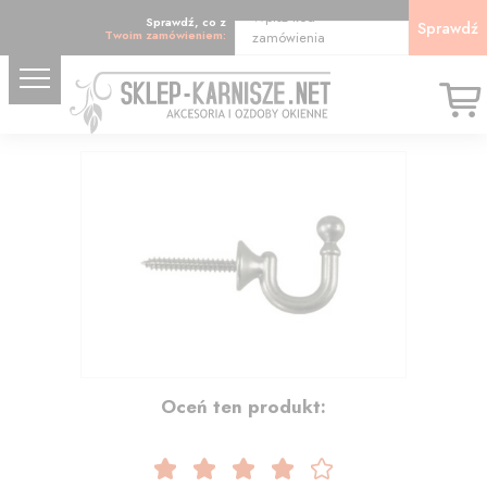
Wpisz kod
Sprawdź, co z
Sprawdź
Twoim zamówieniem:
zamówienia
5.69
Oceń ten produkt: