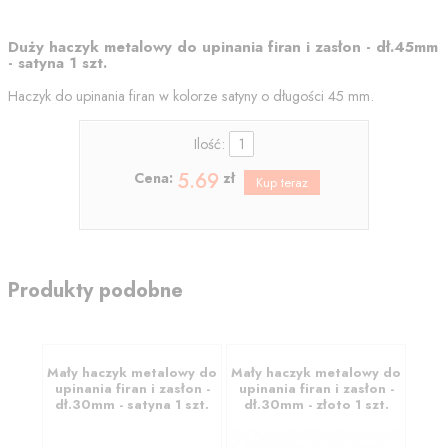
Duży haczyk metalowy do upinania firan i zasłon - dł.45mm
- satyna 1 szt.
Haczyk do upinania firan w kolorze satyny o długości 45 mm.
Ilość:
5.69
Cena:
zł
Produkty podobne
Mały haczyk metalowy do
Mały haczyk metalowy do
upinania firan i zasłon -
upinania firan i zasłon -
dł.30mm - satyna 1 szt.
dł.30mm - złoto 1 szt.