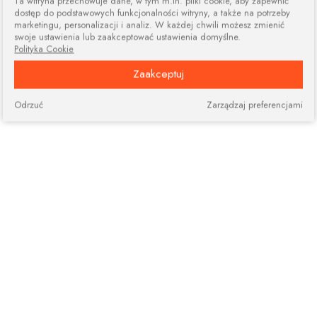
Ta witryna przechowuje dane, w tym m.in. pliki cookie, aby zapewnić
dostęp do podstawowych funkcjonalności witryny, a także na potrzeby
marketingu, personalizacji i analiz. W każdej chwili możesz zmienić
swoje ustawienia lub zaakceptować ustawienia domyślne.
Polityka Cookie
Zaakceptuj
Odrzuć
Zarządzaj preferencjami