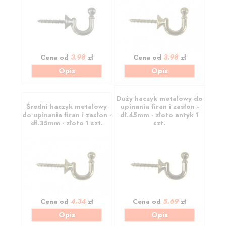
3.98
3.98
Cena od
zł
Cena od
zł
Opis
Opis
Duży haczyk metalowy do
Średni haczyk metalowy
upinania firan i zasłon -
do upinania firan i zasłon -
dł.45mm - złoto antyk 1
dł.35mm - złoto 1 szt.
szt.
4.34
5.69
Cena od
zł
Cena od
zł
Opis
Opis