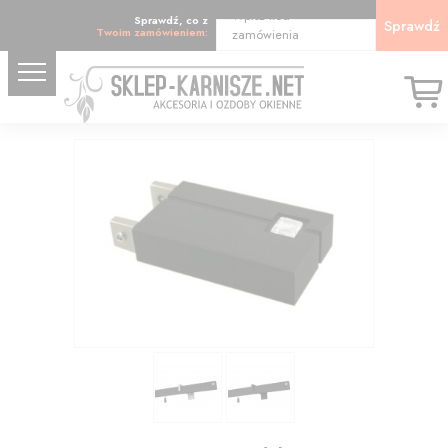
Wpisz kod
Sprawdź, co z
Sprawdź
Twoim zamówieniem:
zamówienia
34.73