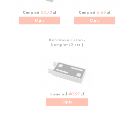
34.73
6.66
Cena od
zł
Cena od
zł
Opis
Opis
Końcówka Carbo -
komplet (2 szt.)
40.91
Cena od
zł
Opis