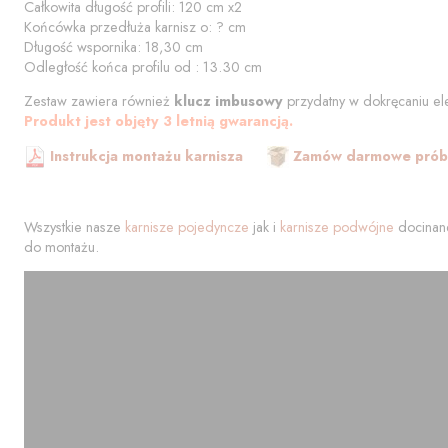
Całkowita długość profili:
120
cm
x2
Końcówka przedłuża karnisz o:
?
cm
Długość wspornika:
18,30
cm
Odległość końca profilu od
:
13.30
cm
Zestaw zawiera również
klucz imbusowy
przydatny w dokręcaniu el
Produkt jest objęty 3 letnią gwarancją.
Instrukcja montażu karnisza
Zamów darmowe próbk
Wszystkie nasze
karnisze pojedyncze
jak i
karnisze podwójne
docinane
do montażu.