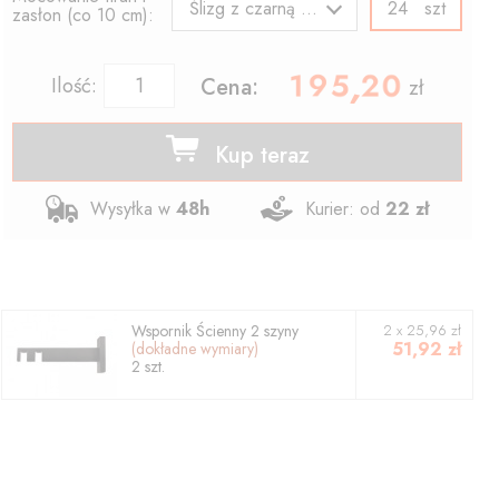
szt
Ślizg z czarną agrafką
zasłon (co 10 cm):
195.20
,
Ilość:
Cena:
zł
Kup teraz
Wysyłka w
48h
Kurier: od
22 zł
Wspornik
Ścienny 2 szyny
2
x
25,96
zł
51,92
zł
(dokładne wymiary)
2
szt.