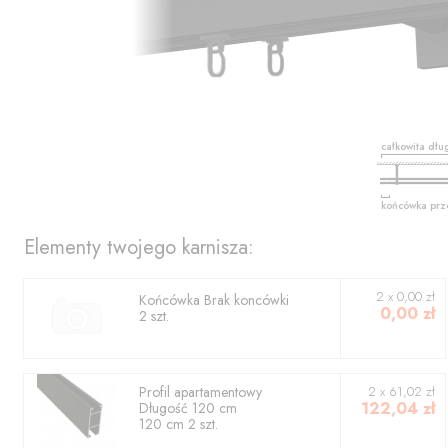
całkowita dłu
końcówka prz
Elementy twojego karnisza:
2
x
0,00
zł
Końcówka
Brak koncówki
0,00
zł
2
szt.
Profil
apartamentowy
2
x
61,02
zł
122,04
zł
Długość
120
cm
120
cm
2
szt.