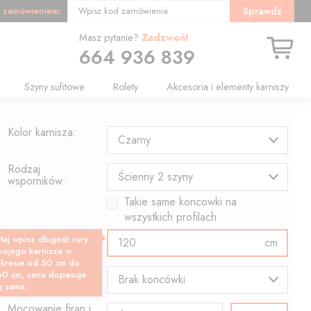
 zamówieniem:
Sprawdź
Wpisz kod zamówienia
Masz pytanie?
Zadzwoń!
664 936 839
Szyny sufitowe
Rolety
Akcesoria i elementy karniszy
Kolor karnisza:
Czarny
Rodzaj
Ścienny 2 szyny
wsporników:
Takie same koncowki na
wszystkich profilach
Długość profilu:
taj wpisz długość rury
cm
wojego karnisza w
akresie od 50 cm do
Wzór końcówki:
60 cm, cena dopasuje
Brak koncówki
ę sama.
Mocowanie firan i