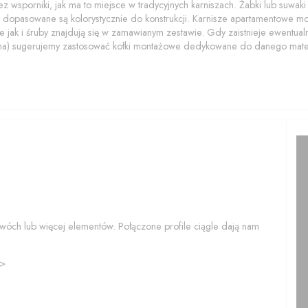
z wsporniki, jak ma to miejsce w tradycyjnych karniszach. Żabki lub suwaki z
 dopasowane są kolorystycznie do konstrukcji. Karnisze apartamentowe 
 jak i śruby znajdują się w zamawianym zestawie. Gdy zaistnieje ewentualn
na) sugerujemy zastosować kołki montażowe dedykowane do danego mater
wóch lub więcej elementów. Połączone profile ciągle dają nam
>>