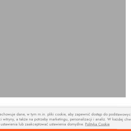
design
zechowuje dane, w tym m.in. pliki cookie, aby zapewnić dostęp do podstawowy
i witryny, a także na potrzeby marketingu, personalizacji i analiz. W każdej chw
na i nowoczesne wsporniki i tworzą niebanalną kompozycję estetyczną łącz
 ustawienia lub zaakceptować ustawienia domyślne.
Polityka Cookie