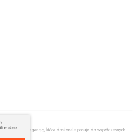
ch
ili możesz
ącą prostotę i elegancję, która doskonale pasuje do współczesnych