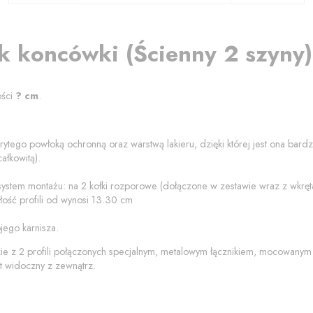
k koncówki
(
Ścienny 2 szyny
ości
?
cm
.
rytego powłoką ochronną oraz warstwą lakieru, dzięki której jest ona bard
ałkowitą).
 system montażu: na 2 kołki rozporowe (dołączone w zestawie wraz z wkrę
ość profili od
wynosi
13.30
cm
jego karnisza.
zie z 2 profili połączonych specjalnym, metalowym łącznikiem, mocowanym
t widoczny z zewnątrz.