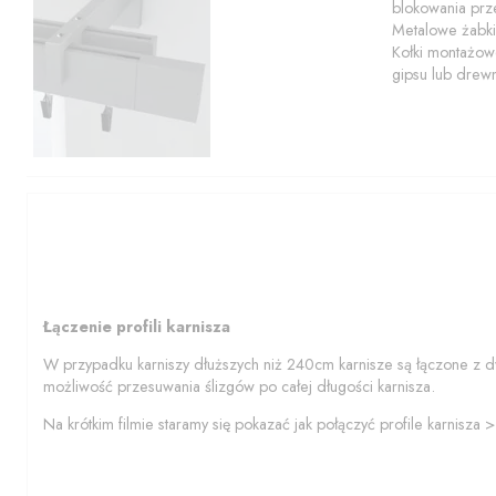
blokowania prze
Metalowe żabki
Kołki montażowe
gipsu lub drew
Łączenie profili karnisza
W przypadku karniszy dłuższych niż 240cm karnisze są łączone z d
możliwość przesuwania ślizgów po całej długości karnisza.
Na krótkim filmie staramy się pokazać jak połączyć profile karnisza 