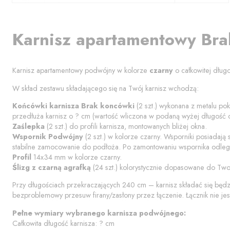
Karnisz apartamentowy
Bra
Karnisz apartamentowy podwójny w kolorze
czarny
o całkowitej dług
W skład zestawu składającego się na Twój karnisz wchodzą:
Końcówki karnisza
Brak koncówki
(
2
szt.) wykonana z metalu pok
przedłuża karnisz o
?
cm (wartość wliczona w podaną wyżej długość c
Zaślepka
(
2
szt.) do profili karnisza, montowanych bliżej okna.
Wspornik Podwójny
(
2
szt.) w kolorze
czarny
. Wsporniki posiadają
stabilne zamocowanie do podłoża. Po zamontowaniu wspornika odległ
Profil
14x34 mm w kolorze
czarny
.
Ślizg z czarną agrafką
(
24
szt.) kolorystycznie dopasowane do Two
Przy długościach przekraczających 240 cm – karnisz składać się będ
bezproblemowy przesuw firany/zasłony przez łączenie. Łącznik nie jes
Pełne wymiary wybranego karnisza podwójnego:
Całkowita długość karnisza:
?
cm