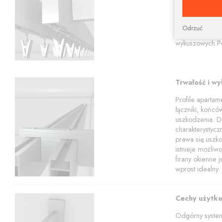
Karnisze apart
profili w tym z
Nasz sklep poz
Odrzuć
apartamentowy 
wykuszowych.Po
Trwałość i w
Profile aparta
łączniki, końcó
uszkodzenia. Dz
charakterystyc
prawa się uszko
istnieje możli
firany okienne 
wprost idealny.
Cechy użytk
Odgórny system