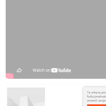
Nowoczesny 
Ta witryna pr
funkcjonalnośc
Prostokątna szy
zmienić swoje
aranżacji.