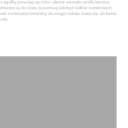
 agrafką poruszają się cicho i płynnie wewnątrz profilu karnisza.
montowane są do ściany za pomocą solidnych kołków montażowych.
ość montowania konstrukcji do innego rodzaju ściany (np. do karton-
iału.