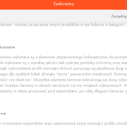
amentowe polecamy w trzech kolorach: aluminium szczotkowane, czerny i bi
Zaakceptuj
akończenia z elementami kryształów Swarovskiego.
wala na dobieranie i zamawianie różnych kolorów elementów (wsporników, 
Zarządzaj
dzięki łącznikom narożnym pozwalającym połączyć szyny pod dowolnym ką
lecam również przejrzenie innych produktów w tym kolorze w kategorii
c
ykonanie
mentowe wykonane są z aluminium dopasowanego kolorystycznie do pozostał
wki wykonane są z wysokiej jakości stali pokrytej powłoką ochronną oraz wars
ięki wykorzystaniu profili wewnątrz których poruszają się plastikowe ślizg
znego dla zwykłych kółek dźwięku "tarcia" powierzchni metalowych. Rozwią
dzić czy obetrzeć. Wszystkie elementy karnisza odznaczają się dużą odpo
wość montażu karniszy w oknach narożnych czy we wnękach wykuszowych. W p
jesteśmy w stanie przesuwać pod wspornikami, po całej długości karnisza. Je
owe
 mocowania wsporników oraz zastosowanie szyny wewnątrz profilu umożliwi