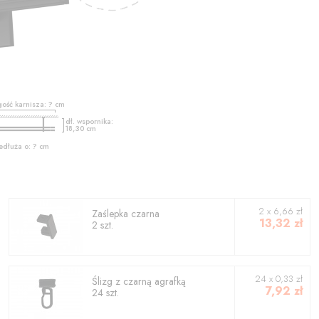
gość karnisza:
?
cm
dł. wspornika:
18,30
cm
edłuża o:
?
cm
2
x
6,66
zł
Zaślepka czarna
13,32
zł
2
szt.
24 x 0,33 zł
Ślizg z czarną agrafką
7,92
zł
24 szt.