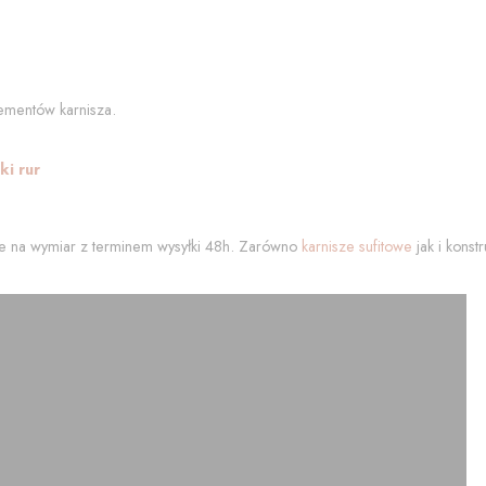
ementów karnisza.
i rur
 na wymiar z terminem wysyłki 48h. Zarówno
karnisze sufitowe
jak i kons