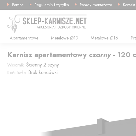
Pomoc
Regulamin i wysyłka
Porady montażowe
Kontakt
Apartamentowe
Metalowe Ø19
Metalowe Ø16
Pr
Karnisz
apartamentowy
czarny
-
120
Ścienny 2 szyny
Wspornik:
Brak koncówki
Końcówka: