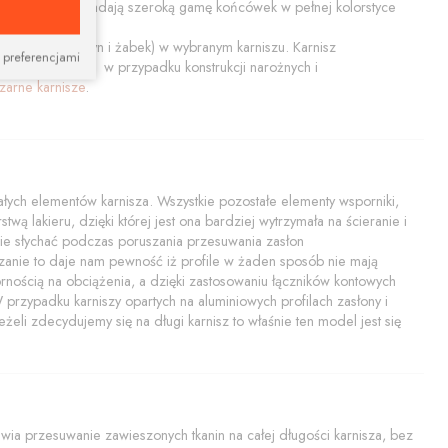
ały połysk. Posiadają szeroką gamę końcówek w pełnej kolorstyce
końcówiek, szyn i żabek) w wybranym karniszu. Karnisz
 preferencjami
tem nadaje się w przypadku konstrukcji narożnych i
zarne karnisze
.
ych elementów karnisza. Wszystkie pozostałe elementy wsporniki,
twą lakieru, dzięki której jest ona bardziej wytrzymała na ścieranie i
i nie słychać podczas poruszania przesuwania zasłon
zanie to daje nam pewność iż profile w żaden sposób nie mają
rnością na obciążenia, a dzięki zastosowaniu łączników kontowych
rzypadku karniszy opartych na aluminiowych profilach zasłony i
żeli zdecydujemy się na długi karnisz to właśnie ten model jest się
a przesuwanie zawieszonych tkanin na całej długości karnisza, bez