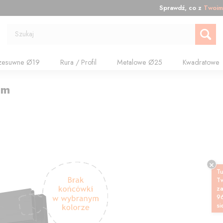
Sprawdź, co z
Twoim
Szukaj
zesuwne Ø19
Rura / Profil
Metalowe Ø25
Kwadratowe
cm
Tu
T
z
9
si