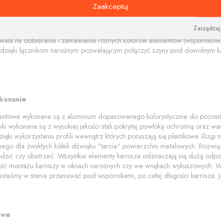
na i nowoczesne wsporniki i tworzą niebanalną kompozycję estetyczną łącz
Zaakceptuj
amentowe polecamy w trzech kolorach: aluminium szczotkowane, czerny i bi
Zarządzaj
akończenia z elementami kryształów Swarovskiego.
wala na dobieranie i zamawianie różnych kolorów elementów (wsporników, 
dzięki łącznikom narożnym pozwalającym połączyć szyny pod dowolnym ką
ykonanie
mentowe wykonane są z aluminium dopasowanego kolorystycznie do pozostał
wki wykonane są z wysokiej jakości stali pokrytej powłoką ochronną oraz wars
ięki wykorzystaniu profili wewnątrz których poruszają się plastikowe ślizg
znego dla zwykłych kółek dźwięku "tarcia" powierzchni metalowych. Rozwią
dzić czy obetrzeć. Wszystkie elementy karnisza odznaczają się dużą odpo
wość montażu karniszy w oknach narożnych czy we wnękach wykuszowych. W p
jesteśmy w stanie przesuwać pod wspornikami, po całej długości karnisza. Je
owe