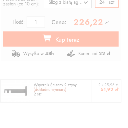
szt
Ślizg z białą agrafką
zasłon (co 10 cm):
226.22
,
Ilość:
Cena:
zł
Kup teraz
Wysyłka w
48h
Kurier: od
22 zł
Wspornik
Ścienny 2 szyny
2
x
25,96
zł
51,92
zł
(dokładne wymiary)
2
szt.