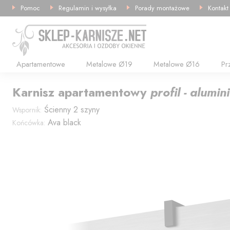
Pomoc
Regulamin i wysyłka
Porady montażowe
Kontakt
Apartamentowe
Metalowe Ø19
Metalowe Ø16
Pr
Karnisz
apartamentowy
profil - alumi
Ścienny 2 szyny
Wspornik:
Ava black
Końcówka: