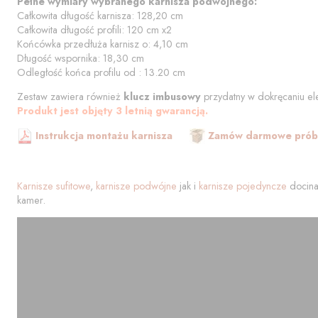
Pełne wymiary wybranego karnisza podwójnego:
Całkowita długość karnisza:
128,20
cm
Całkowita długość profili:
120
cm
x2
Końcówka przedłuża karnisz o:
4,10
cm
Długość wspornika:
18,30
cm
Odległość końca profilu od
:
13.20
cm
Zestaw zawiera również
klucz imbusowy
przydatny w dokręcaniu el
Produkt jest objęty 3 letnią gwarancją.
Instrukcja montażu karnisza
Zamów darmowe próbk
Karnisze sufitowe
,
karnisze podwójne
jak i
karnisze pojedyncze
docina
kamer.