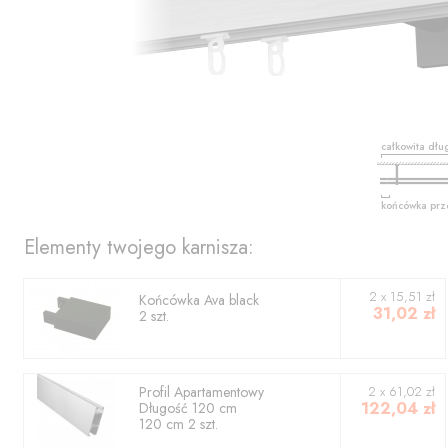
całkowita dłu
końcówka prz
Elementy twojego karnisza:
2
x
15,51
zł
Końcówka
Ava black
31,02
zł
2
szt.
Profil
Apartamentowy
2
x
61,02
zł
122,04
zł
Długość
120
cm
120
cm
2
szt.