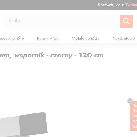
Sprawdź, co z
Twoim
Szukaj
zesuwne Ø19
Rura / Profil
Metalowe Ø25
Kwadratowe
nium, wspornik - czarny
-
120
cm
Tu
T
z
9
si