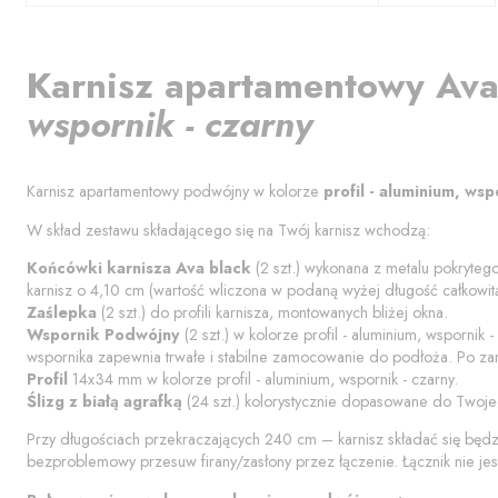
Karnisz apartamentowy
Ava
wspornik - czarny
Karnisz apartamentowy podwójny w kolorze
profil - aluminium, wsp
W skład zestawu składającego się na Twój karnisz wchodzą:
Końcówki karnisza
Ava black
(
2
szt.) wykonana z metalu pokrytego
karnisz o
4,10
cm (wartość wliczona w podaną wyżej długość całkowitą
Zaślepka
(
2
szt.) do profili karnisza, montowanych bliżej okna.
Wspornik Podwójny
(
2
szt.) w kolorze
profil - aluminium, wspornik -
wspornika zapewnia trwałe i stabilne zamocowanie do podłoża. Po za
Profil
14x34 mm w kolorze
profil - aluminium, wspornik - czarny
.
Ślizg z białą agrafką
(
24
szt.) kolorystycznie dopasowane do Twoje
Przy długościach przekraczających 240 cm – karnisz składać się będ
bezproblemowy przesuw firany/zasłony przez łączenie. Łącznik nie jes