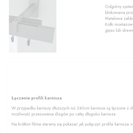
Odgórny system
blokowania prze
Metalowe żabki
Kołki montażowe
gipsu lub drew
Łączenie profili karnisza
W przypadku karniszy dłuższych niż 240cm karnisze są łączone z d
możliwość przesuwania ślizgów po całej długości karnisza.
Na krótkim filmie staramy się pokazać jak połączyć profile karnisza 