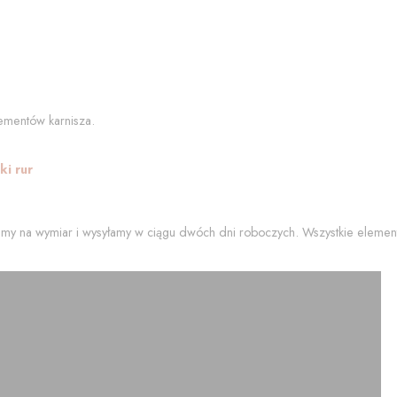
ementów karnisza.
i rur
my na wymiar i wysyłamy w ciągu dwóch dni roboczych. Wszystkie element