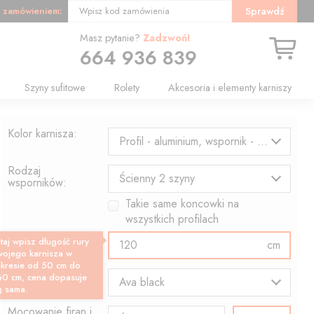
 zamówieniem:
Sprawdź
Wpisz kod zamówienia
Masz pytanie?
Zadzwoń!
664 936 839
Szyny sufitowe
Rolety
Akcesoria i elementy karniszy
Kolor karnisza:
Profil - aluminium, wspornik - czarny
Rodzaj
Ścienny 2 szyny
wsporników:
Takie same koncowki na
wszystkich profilach
Długość profilu:
taj wpisz długość rury
cm
wojego karnisza w
akresie od 50 cm do
Wzór końcówki:
60 cm, cena dopasuje
Ava black
ę sama.
Mocowanie firan i