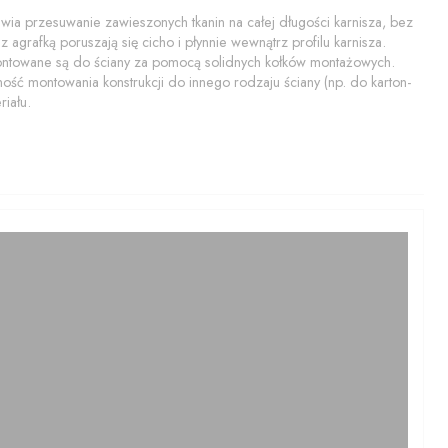
a przesuwanie zawieszonych tkanin na całej długości karnisza, bez
 agrafką poruszają się cicho i płynnie wewnątrz profilu karnisza.
montowane są do ściany za pomocą solidnych kołków montażowych.
ość montowania konstrukcji do innego rodzaju ściany (np. do karton-
iału.