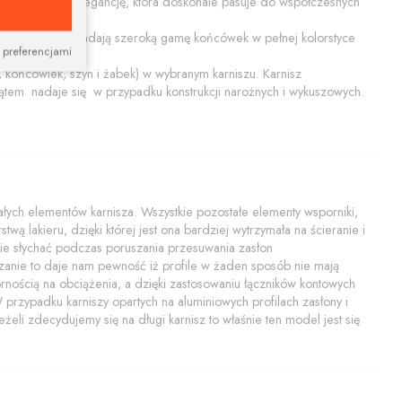
ącą prostotę i elegancję, która doskonale pasuje do współczesnych
ały połysk. Posiadają szeroką gamę końcówek w pełnej kolorstyce
 preferencjami
końcówiek, szyn i żabek) w wybranym karniszu. Karnisz
tem nadaje się w przypadku konstrukcji narożnych i wykuszowych.
ych elementów karnisza. Wszystkie pozostałe elementy wsporniki,
twą lakieru, dzięki której jest ona bardziej wytrzymała na ścieranie i
i nie słychać podczas poruszania przesuwania zasłon
zanie to daje nam pewność iż profile w żaden sposób nie mają
rnością na obciążenia, a dzięki zastosowaniu łączników kontowych
rzypadku karniszy opartych na aluminiowych profilach zasłony i
żeli zdecydujemy się na długi karnisz to właśnie ten model jest się