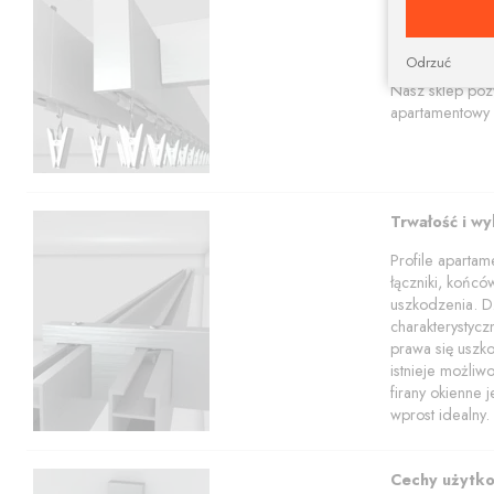
Prostokątna szy
aranżacji.
Karnisze apart
Odrzuć
profili w tym z
Nasz sklep poz
apartamentowy 
Trwałość i w
Profile aparta
łączniki, końcó
uszkodzenia. Dz
charakterystyc
prawa się uszko
istnieje możli
firany okienne 
wprost idealny.
Cechy użytk