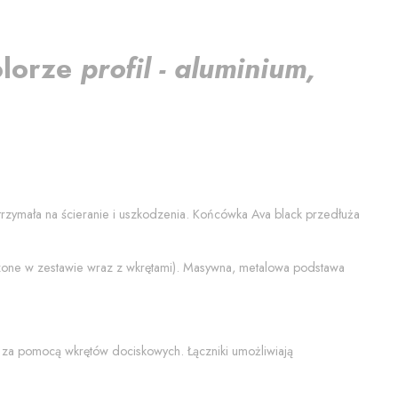
olorze
profil - aluminium,
ytrzymała na ścieranie i uszkodzenia. Końcówka
Ava black
przedłuża
czone w zestawie wraz z wkrętami). Masywna, metalowa podstawa
 za pomocą wkrętów dociskowych. Łączniki umożliwiają