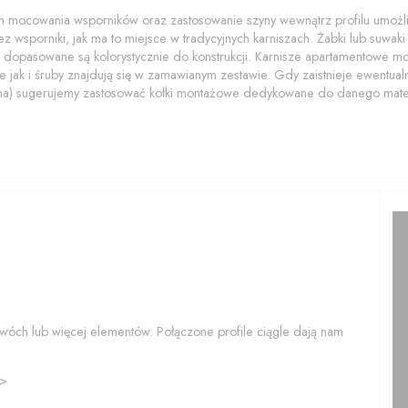
 mocowania wsporników oraz zastosowanie szyny wewnątrz profilu umożliwi
z wsporniki, jak ma to miejsce w tradycyjnych karniszach. Żabki lub suwaki z
 dopasowane są kolorystycznie do konstrukcji. Karnisze apartamentowe 
 jak i śruby znajdują się w zamawianym zestawie. Gdy zaistnieje ewentualn
na) sugerujemy zastosować kołki montażowe dedykowane do danego mater
wóch lub więcej elementów. Połączone profile ciągle dają nam
>>