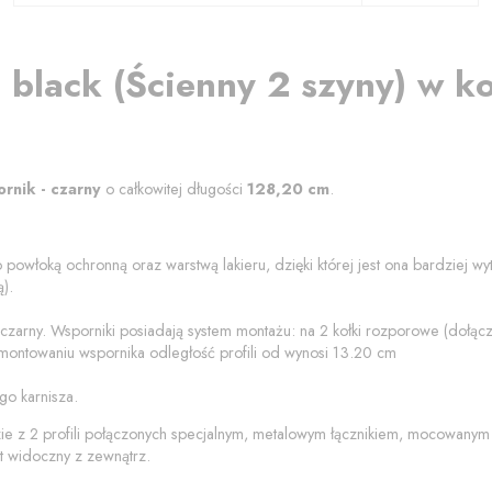
 black
(
Ścienny 2 szyny
) w k
ornik - czarny
o całkowitej długości
128,20
cm
.
 powłoką ochronną oraz warstwą lakieru, dzięki której jest ona bardziej w
).
 czarny
. Wsporniki posiadają system montażu: na 2 kołki rozporowe (dołą
montowaniu wspornika odległość profili od
wynosi
13.20
cm
go karnisza.
zie z 2 profili połączonych specjalnym, metalowym łącznikiem, mocowanym
t widoczny z zewnątrz.