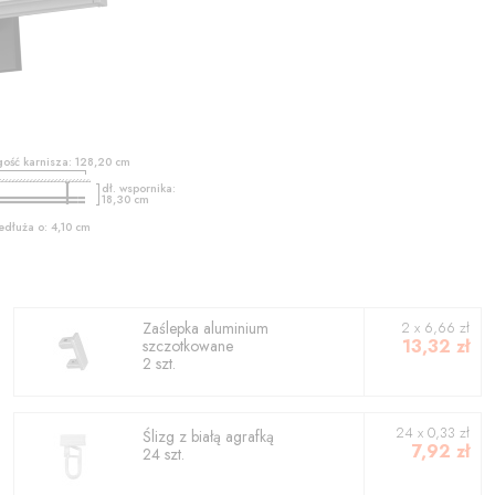
gość karnisza:
128,20
cm
dł. wspornika:
18,30
cm
edłuża o:
4,10
cm
Zaślepka aluminium
2
x
6,66
zł
13,32
zł
szczotkowane
2
szt.
24 x 0,33 zł
Ślizg z białą agrafką
7,92
zł
24 szt.