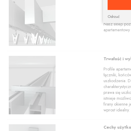
Prostokątna szy
aranżacji.
Karnisze apart
Odrzuć
profili w tym z
Nasz sklep poz
apartamentowy 
Trwałość i w
Profile aparta
łączniki, końcó
uszkodzenia. Dz
charakterystyc
prawa się uszko
istnieje możli
firany okienne 
wprost idealny.
Cechy użytk