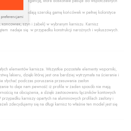
ącą prostotę i elegancję, która doskonale pasuje do współczesnych
ały połysk. Posiadają szeroką gamę końcówek w pełnej kolorstyce
 preferencjami
końcówiek, szyn i żabek) w wybranym karniszu. Karnisz
tem nadaje się w przypadku konstrukcji narożnych i wykuszowych.
ych elementów karnisza. Wszystkie pozostałe elementy wsporniki,
twą lakieru, dzięki której jest ona bardziej wytrzymała na ścieranie i
i nie słychać podczas poruszania przesuwania zasłon
zanie to daje nam pewność iż profile w żaden sposób nie mają
rnością na obciążenia, a dzięki zastosowaniu łączników kontowych
rzypadku karniszy opartych na aluminiowych profilach zasłony i
żeli zdecydujemy się na długi karnisz to właśnie ten model jest się