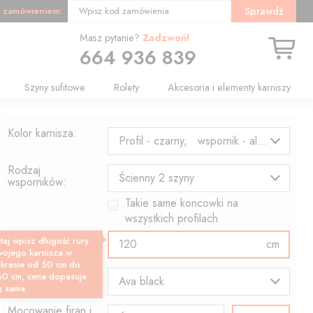
 zamówieniem:
Sprawdź
Wpisz kod zamówienia
Masz pytanie?
Zadzwoń!
664 936 839
Szyny sufitowe
Rolety
Akcesoria i elementy karniszy
Kolor karnisza:
Profil - czarny, wspornik - aluminium
Rodzaj
Ścienny 2 szyny
wsporników:
Takie same koncowki na
wszystkich profilach
Długość profilu:
taj wpisz długość rury
cm
wojego karnisza w
akresie od 50 cm do
Wzór końcówki:
60 cm, cena dopasuje
Ava black
ę sama.
Mocowanie firan i