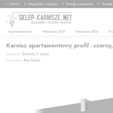
Pomoc
Regulamin i wysyłka
Porady montażowe
Kontakt
Apartamentowe
Metalowe Ø19
Metalowe Ø16
Pr
Karnisz
apartamentowy
profil - czarn
Ścienny 2 szyny
Wspornik:
Ava black
Końcówka: