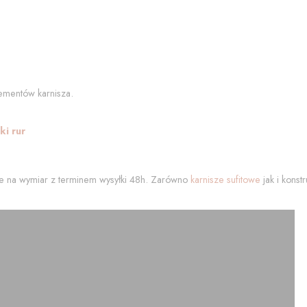
ementów karnisza.
i rur
 na wymiar z terminem wysyłki 48h. Zarówno
karnisze sufitowe
jak i kons