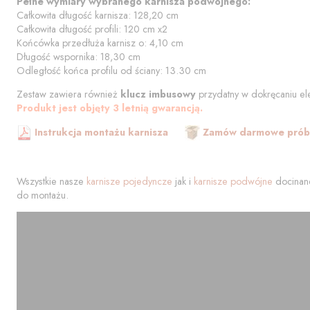
Pełne wymiary wybranego karnisza podwójnego:
Całkowita długość karnisza:
128,20
cm
Całkowita długość profili:
120
cm
x2
Końcówka przedłuża karnisz o:
4,10
cm
Długość wspornika:
18,30
cm
Odległość końca profilu od
ściany
:
13.30
cm
Zestaw zawiera również
klucz imbusowy
przydatny w dokręcaniu el
Produkt jest objęty 3 letnią gwarancją.
Instrukcja montażu karnisza
Zamów darmowe próbk
Wszystkie nasze
karnisze pojedyncze
jak i
karnisze podwójne
docinane
do montażu.