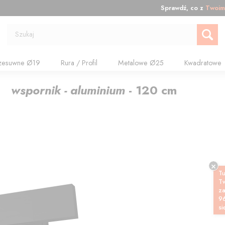
Sprawdź, co z
Twoim
Szukaj
zesuwne Ø19
Rura / Profil
Metalowe Ø25
Kwadratowe
y, wspornik - aluminium
-
120
cm
Tu
T
z
9
si