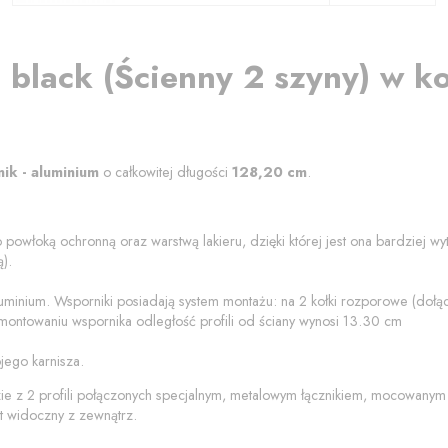
 black
(
Ścienny 2 szyny
) w k
nik - aluminium
o całkowitej długości
128,20
cm
.
 powłoką ochronną oraz warstwą lakieru, dzięki której jest ona bardziej w
).
luminium
. Wsporniki posiadają system montażu: na 2 kołki rozporowe (do
montowaniu wspornika odległość profili od
ściany
wynosi
13.30
cm
jego karnisza.
zie z 2 profili połączonych specjalnym, metalowym łącznikiem, mocowanym
t widoczny z zewnątrz.