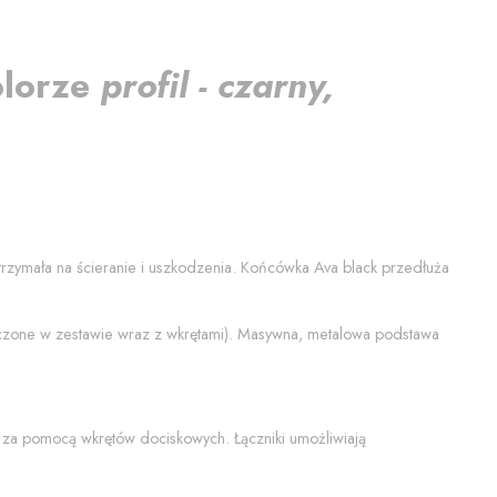
olorze
profil - czarny,
ytrzymała na ścieranie i uszkodzenia. Końcówka
Ava black
przedłuża
łączone w zestawie wraz z wkrętami). Masywna, metalowa podstawa
 za pomocą wkrętów dociskowych. Łączniki umożliwiają