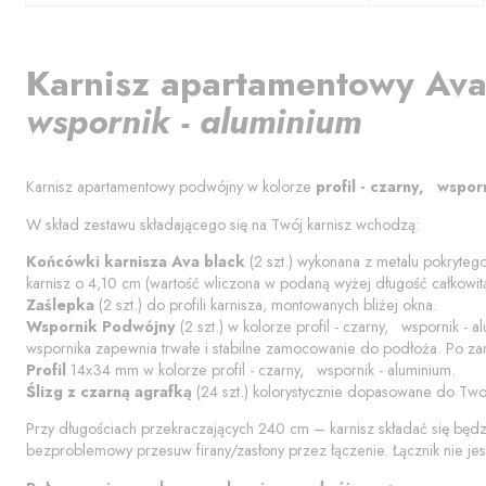
Karnisz apartamentowy
Ava
wspornik - aluminium
Karnisz apartamentowy podwójny w kolorze
profil - czarny, wspor
W skład zestawu składającego się na Twój karnisz wchodzą:
Końcówki karnisza
Ava black
(
2
szt.) wykonana z metalu pokrytego
karnisz o
4,10
cm (wartość wliczona w podaną wyżej długość całkowitą
Zaślepka
(
2
szt.) do profili karnisza, montowanych bliżej okna.
Wspornik Podwójny
(
2
szt.) w kolorze
profil - czarny, wspornik - a
wspornika zapewnia trwałe i stabilne zamocowanie do podłoża. Po za
Profil
14x34 mm w kolorze
profil - czarny, wspornik - aluminium
.
Ślizg z czarną agrafką
(
24
szt.) kolorystycznie dopasowane do Two
Przy długościach przekraczających 240 cm – karnisz składać się będ
bezproblemowy przesuw firany/zasłony przez łączenie. Łącznik nie jes