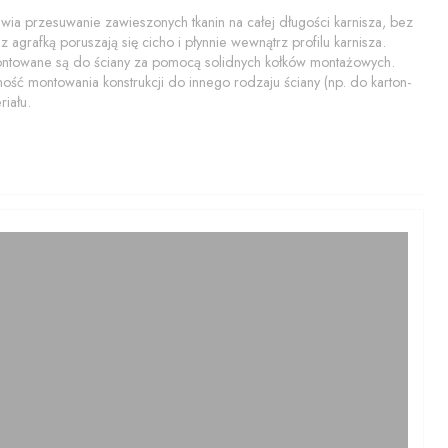
a przesuwanie zawieszonych tkanin na całej długości karnisza, bez
 agrafką poruszają się cicho i płynnie wewnątrz profilu karnisza.
montowane są do ściany za pomocą solidnych kołków montażowych.
ość montowania konstrukcji do innego rodzaju ściany (np. do karton-
iału.