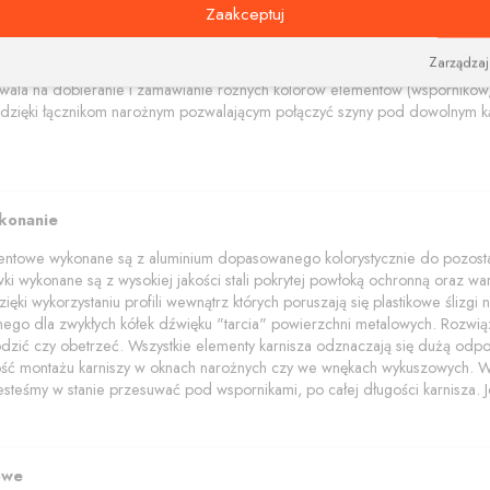
na i nowoczesne wsporniki i tworzą niebanalną kompozycję estetyczną łącz
Zaakceptuj
amentowe polecamy w trzech kolorach: aluminium szczotkowane, czerny i bi
Zarządzaj
akończenia z elementami kryształów Swarovskiego.
wala na dobieranie i zamawianie różnych kolorów elementów (wsporników, 
dzięki łącznikom narożnym pozwalającym połączyć szyny pod dowolnym ką
ykonanie
mentowe wykonane są z aluminium dopasowanego kolorystycznie do pozostał
wki wykonane są z wysokiej jakości stali pokrytej powłoką ochronną oraz wars
ięki wykorzystaniu profili wewnątrz których poruszają się plastikowe ślizg
znego dla zwykłych kółek dźwięku "tarcia" powierzchni metalowych. Rozwią
dzić czy obetrzeć. Wszystkie elementy karnisza odznaczają się dużą odpo
wość montażu karniszy w oknach narożnych czy we wnękach wykuszowych. W p
jesteśmy w stanie przesuwać pod wspornikami, po całej długości karnisza. Je
owe