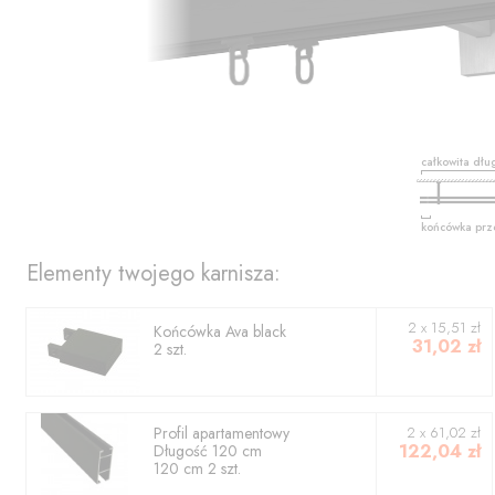
całkowita dłu
końcówka prz
Elementy twojego karnisza:
2
x
15,51
zł
Końcówka
Ava black
31,02
zł
2
szt.
Profil
apartamentowy
2
x
61,02
zł
122,04
zł
Długość
120
cm
120
cm
2
szt.