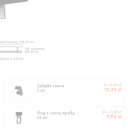
gość karnisza:
128,20
cm
dł. wspornika:
18,30
cm
edłuża o:
4,10
cm
2
x
6,66
zł
Zaślepka czarna
13,32
zł
2
szt.
24 x 0,33 zł
Ślizg z czarną agrafką
7,92
zł
24 szt.