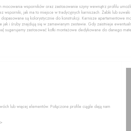
 mocowania wsporników oraz zastosowanie szyny wewnątrz profilu umożliwi
z wsporniki, jak ma to miejsce w tradycyjnych karniszach. Żabki lub suwaki z
 dopasowane są kolorystycznie do konstrukcji. Karnisze apartamentowe 
 jak i śruby znajdują się w zamawianym zestawie. Gdy zaistnieje ewentualn
na) sugerujemy zastosować kołki montażowe dedykowane do danego mater
wóch lub więcej elementów. Połączone profile ciągle dają nam
>>