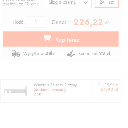
szt
Ślizg z czarną agrafką
zasłon (co 10 cm):
226.22
,
Ilość:
Cena:
zł
Kup teraz
Wysyłka w
48h
Kurier: od
22 zł
Wspornik
Ścienny 2 szyny
2
x
25,96
zł
51,92
zł
(dokładne wymiary)
2
szt.