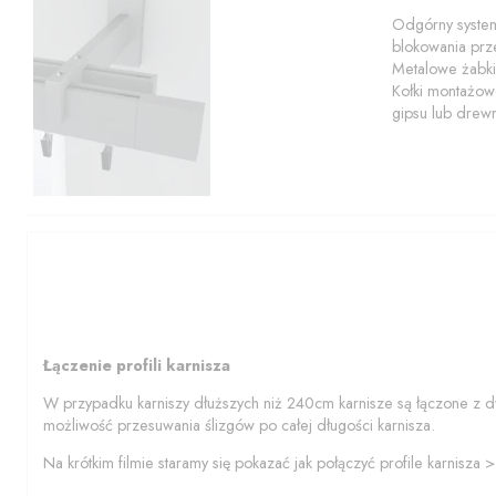
Odgórny system
blokowania prze
Metalowe żabki
Kołki montażowe
gipsu lub drew
Łączenie profili karnisza
W przypadku karniszy dłuższych niż 240cm karnisze są łączone z d
możliwość przesuwania ślizgów po całej długości karnisza.
Na krótkim filmie staramy się pokazać jak połączyć profile karnisza 