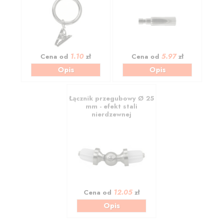
1.10
5.97
Cena od
zł
Cena od
zł
Opis
Opis
Łącznik przegubowy Ø 25
mm - efekt stali
nierdzewnej
12.05
Cena od
zł
Opis