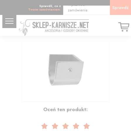
Wpisz kod
Sprawdź, co z
Sprawdź
Twoim zamówieniem:
zamówienia
11.07
Oceń ten produkt: