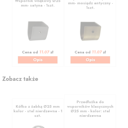
Wspornik wnękowy Ø25
mm- mosiądz antyczny -
mm- satyna - 1szt.
1szt.
11.07
11.07
Cena od
zł
Cena od
zł
Opis
Opis
Zobacz także
Przedłużka do
Kółko z żabką Ø25 mm
wsporników klasycznych
kolor - stal nierdzewna - 1
Ø25 mm - kolor: stal
szt.
nierdzewna